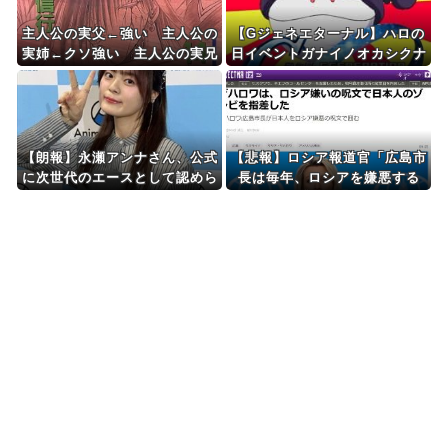
主人公の実父←強い 主人公の
【Gジェネエターナル】ハロの
実姉←クソ強い 主人公の実兄
日イベントガナイノオカシクナ
←こいつ
イ？
【朗報】永瀬アンナさん、公式
【悲報】ロシア報道官「広島市
に次世代のエースとして認めら
長は毎年、ロシアを嫌悪する
れる
『偽りの呪文』を繰り返し、日
本人をゾンビ化させている」と
主張