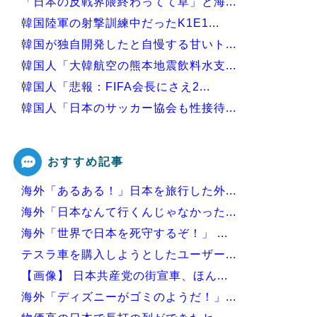
「日本の反戦界隈終わってて草」と海...
韓国陸軍の射撃訓練中だったK1E1...
韓国が独自開発したと自慢する甘いト...
韓国人「大韓航空の熊本地震飲料水支...
韓国人「悲報：FIFA会長にさえ2...
韓国人「日本のサッカー協会も性接待...
韓国人「韓国サッカー協会の審判買収...
おすすめ記事
海外「あるある！」日本を旅行した外...
Powered by livedoor 相互RSS
海外「日本なんて行くんじゃなかった...
海外「世界で日本を死守するぞ！」 ...
テスラ車を購入しようとしたユーザー...
【画像】 日本共産党の街宣車、ほん...
海外「ディズニーがゴミのようだ！」...