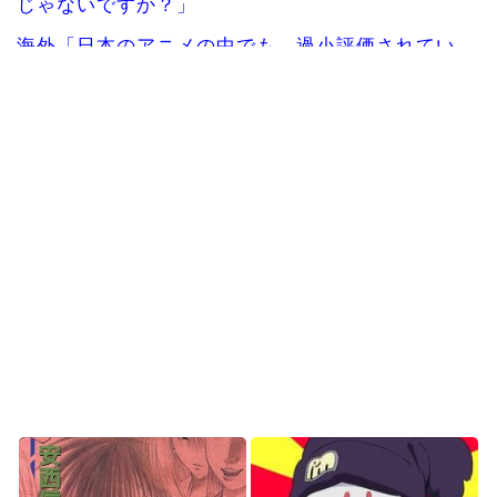
じゃないですか？」
海外「日本のアニメの中でも、過小評価されてい
る隠れた名作といえば...
日本人「敷地内に勝手に停めた車がバチバチにブ
ロックされててウケた...
韓国人「韓国サッカー協会の審判買収、遂に海外
でも話題に…」→「2...
海外の反応：韓国サッカー協会、国際審判員らを
性接待
海外の反応：熊本の病院で手術中に熊本地震が発
生、大揺れの中でも患...
Powered by livedoor 相互RSS