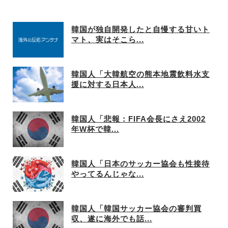
韓国が独自開発したと自慢する甘いト
マト、実はそこら...
韓国人「大韓航空の熊本地震飲料水支
援に対する日本人...
韓国人「悲報：FIFA会長にさえ2002
年W杯で韓...
韓国人「日本のサッカー協会も性接待
やってるんじゃな...
韓国人「韓国サッカー協会の審判買
収、遂に海外でも話...