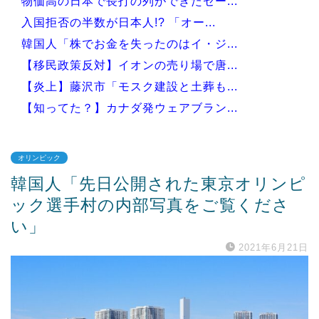
物価高の日本で長打の列ができたセー...
入国拒否の半数が日本人!? 「オー...
韓国人「株でお金を失ったのはイ・ジ...
【移民政策反対】イオンの売り場で唐...
【炎上】藤沢市「モスク建設と土葬も...
【知ってた？】カナダ発ウェアブラン...
オリンピック
韓国人「先日公開された東京オリンピ
Powered by livedoor 相互RSS
ック選手村の内部写真をご覧くださ
い」
2021年6月21日