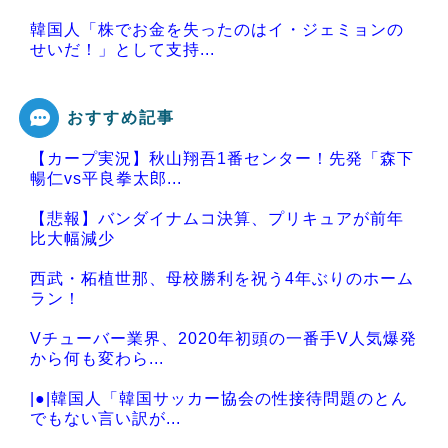
韓国人「株でお金を失ったのはイ・ジェミョンの
せいだ！」として支持...
おすすめ記事
【カープ実況】秋山翔吾1番センター！先発「森下
Powered by livedoor 相互RSS
暢仁vs平良拳太郎...
【悲報】バンダイナムコ決算、プリキュアが前年
比大幅減少
西武・柘植世那、母校勝利を祝う4年ぶりのホーム
ラン！
Vチューバー業界、2020年初頭の一番手V人気爆発
から何も変わら...
|●|韓国人「韓国サッカー協会の性接待問題のとん
でもない言い訳が...