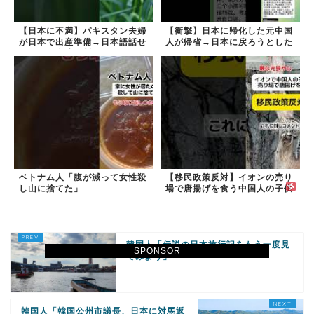
【日本に不満】パキスタン夫婦
【衝撃】日本に帰化した元中国
が日本で出産準備→日本語話せ
人が帰省→日本に戻ろうとした
ないため病院に断られる
ら…
ベトナム人「腹が減って女性殺
【移民政策反対】イオンの売り
し山に捨てた」
場で唐揚げを食う中国人の子供
韓国人「伝説の日本旅行記をもう一度見
SPONSOR
てみよう」
韓国人「韓国公州市議長、日本に対馬返