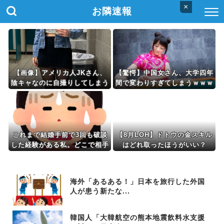
×
お隣速報
【画像】アメリカ人JKさん、
【驚愕】中国女さん、大学四年
陰キャなのに自撮りしてしまう
間で変わりすぎてしまうｗｗｗ
ｗｗｗwｗｗｗｗｗｗｗｗ
ｗｗｗ(※画像あり)
これまで結婚手前で3回も破談
【8月LOH】ドトウの金スキル
した経験がある私。どこで相手
はどれ取ったほうがいい？
を見分ければいいんだ？
海外「あるある！」日本を旅行した外国
人が患う新たな...
韓国人「大韓航空の熊本地震飲料水支援