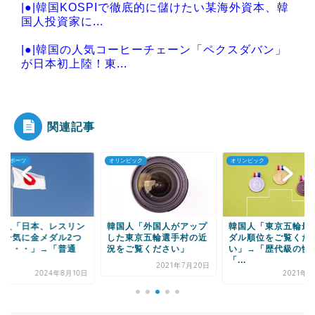
|●|韓国KOSPIで徹底的に儲けたい某海外資本、韓
国人投資家に...
|●|韓国の人気コーヒーチェーン「ペクスダバン」
が日本初上陸！東...
|●|韓国人「東南アジア各国が韓国サッカー協会に
よる日本人や外国...
関連記事
ンピック
オリンピック
芸能・スポーツ
Powered by livedoor 相互RSS
国人「外国人がアップ
韓国人「東京五輪最終メ
韓国人「女子カーリ
た東京五輪選手村の近
ダル順位をご覧くださ
グ、日本がスイスを
をご覧ください」
い」→「歴代級の惨敗」
決勝進出！」→「あ
「...
ぁ・・...
2021年7月20日
2021年8月9日
2022年2月