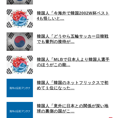
韓国人「今海外で韓国2002W杯ベスト
4も怪しいと...
韓国人「どうやら五輪サッカー日韓戦
でも審判の接待が...
韓国人「MLBで日本人より韓国人選手
のほうがこの能...
韓国人「韓国のネットフリックスで初
めて１位になった...
韓国人「意外に日本との関係が深い地
球の裏側の国がこ...