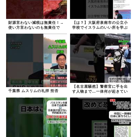
財源言わない減税は無責任！→
【は？】大阪府泉南市の公立小
使い方言わないのも無責任で
学校でイスラムのいい所を学ぶ
は？
【名古屋騒然】警察官に手を出
千葉県 ムスリムの礼拝 拒否
す人物まで…一体何が起きてい
るのか #外国人 #共生社会
#japan