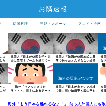
お隣速報
済
韓国料理
芸能・スポーツ
アニメ・漫画
のよ
韓国人「日本が韓国文学が完
韓国人「韓国が韓国株式の暴
韓
した
全に定着！ブームを超えて一
落で失ったとんでもない規模
な
つのジャンル...
の国民年金の...
かに
海外「リアルすぎるだ
韓国人「日本が東アジア地域
海
のが
ろ・・・」日本にあるテーマ
で最も高い結婚率と出生率を
標
パークを訪れた外国...
維持している...
海外「もう日本を離れるなよ！」 助っ人外国人にも