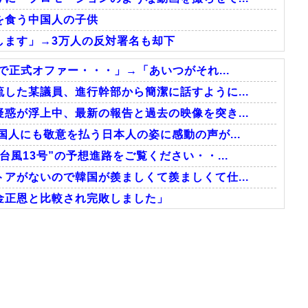
を食う中国人の子供
します」→3万人の反対署名も却下
で正式オファー・・・」→「あいつがそれ...
した某議員、進行幹部から簡潔に話すように...
惑が浮上中、最新の報告と過去の映像を突き...
国人にも敬意を払う日本人の姿に感動の声が...
風13号”の予想進路をご覧ください・・...
アがないので韓国が羨ましくて羨ましくて仕...
金正恩と比較され完敗しました」