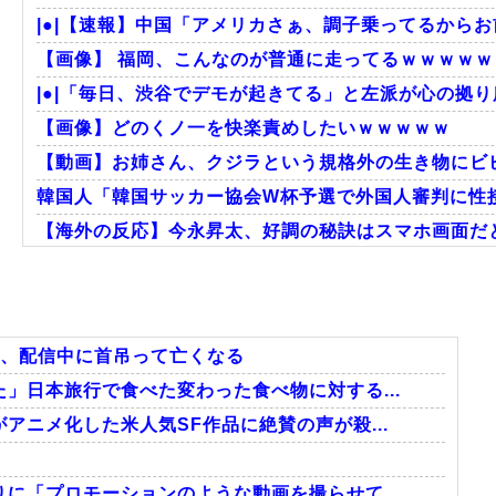
|●|【速報】中国「アメリカさぁ、調子乗ってるからお
【画像】 福岡、こんなのが普通に走ってるｗｗｗｗｗｗ
|●|「毎日、渋谷でデモが起きてる」と左派が心の拠り
【画像】どのくノ一を快楽責めしたいｗｗｗｗｗ
【動画】お姉さん、クジラという規格外の生き物にビビりまくる
韓国人「韓国サッカー協会W杯予選で外国人審判に性
【海外の反応】今永昇太、好調の秘訣はスマホ画面だとイ
海外「日本にはこんな特殊な標識があるんだけど皆は見
海外「お前らにとってのマジで笑える日本アニメ教え
韓国人「悲報：日本と韓国の立場が完全に逆転してしま
嬢、配信中に首吊って亡くなる
」日本旅行で食べた変わった食べ物に対する...
アニメ化した米人気SF作品に絶賛の声が殺...
Powered by livedoor 相互RSS
に「プロモーションのような動画を撮らせて...