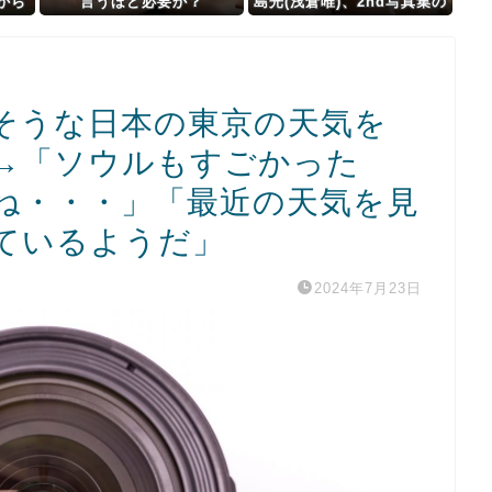
から
言うほど必要か？
島光(浅倉唯)、2nd写真集の
リー
発売決定！！！「仮面ライ
ダーリバイス」のアギレラ
！！
様が2年ぶりビキニショット
解禁！！
そうな日本の東京の天気を
→「ソウルもすごかった
ね・・・」「最近の天気を見
ているようだ」
2024年7月23日