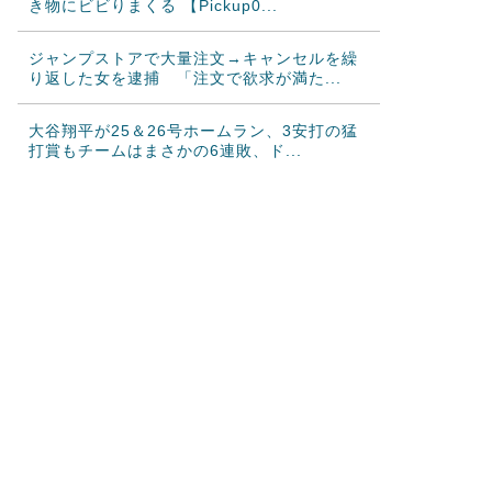
き物にビビりまくる 【Pickup0...
ジャンプストアで大量注文→キャンセルを繰
り返した女を逮捕 「注文で欲求が満た...
大谷翔平が25＆26号ホームラン、3安打の猛
打賞もチームはまさかの6連敗、ド...
韓国人「韓国サッカー協会W杯予選で外国人
審判に性接待したことが発覚！」
海外「ディズニーがゴミのようだ！」日本が
アニメ化した米人気SF作品に絶賛の声...
韓国人「日本が韓国文学が完全に定着！ブー
ムを超えて一つのジャンルとして日本人...
韓国人「韓国が韓国株式の暴落で失ったとん
でもない規模の国民年金の金額がこちら...