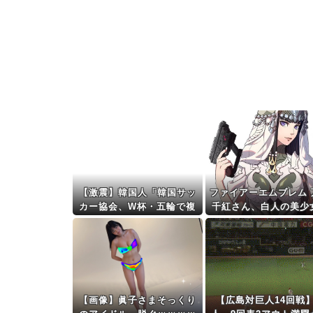
【激震】韓国人「韓国サッ
ファイアーエムブレム 
カー協会、W杯・五輪で複
千紅さん、白人の美少
数回の性接待を行い審判を
出してしまうwww
買収していたことが発覚…
（ﾌﾞﾙﾌﾞﾙ」＝韓国の反応
【画像】眞子さまそっくり
【広島対巨人14回戦