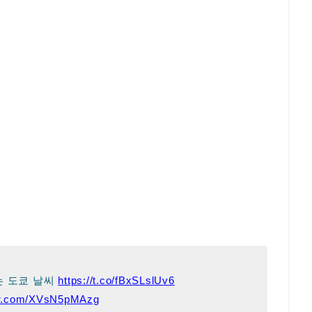
는 도쿄 날씨
https://t.co/fBxSLslUv6
ter.com/XVsN5pMAzg