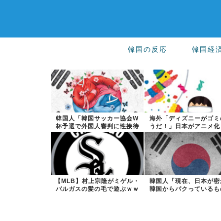
韓国の反応
韓国経
韓国人「韓国サッカー協会W
海外「ディズニーがゴミ
杯予選で外国人審判に性接待
うだ！」日本がアニメ化
したことが発...
米人気SF作...
【MLB】村上宗隆がミゲル・
韓国人「現在、日本が密
バルガスの髪の毛で遊ぶｗｗ
韓国からパクっているも
ｗｗ → ...
こちら…」→...