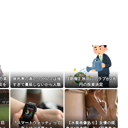
万紫
致死率の高いウイルスは強
【朗報】秋田にアラブが2兆
女を
すぎて蔓延しないから人類
円の投資決定
は滅亡しないとかいうけど
さ
】巨
『スマートウォッチ』って
【水着画像あり】女優の椛