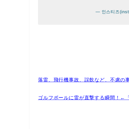
— 인스티즈(instiz
落雷、飛行機事故、誤飲など、不慮の
ゴルフボールに雷が直撃する瞬間！←