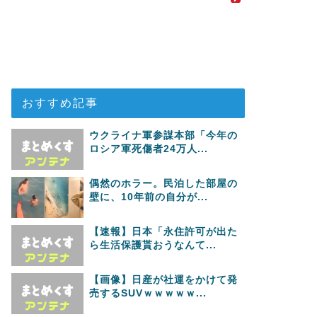
おすすめ記事
ウクライナ軍参謀本部「今年の
ロシア軍死傷者24万人...
偶然のホラー。民泊した部屋の
壁に、10年前の自分が...
【速報】日本「永住許可が出た
ら生活保護貰おうなんて...
【画像】日産が社運をかけて発
売するSUVｗｗｗｗｗ...