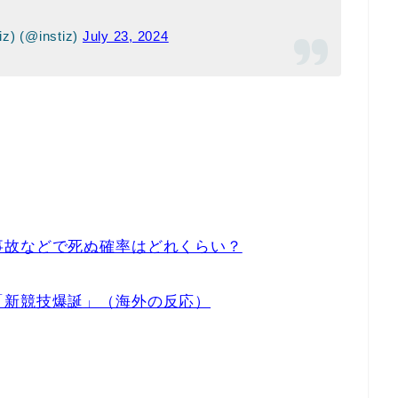
) (@instiz)
July 23, 2024
事故などで死ぬ確率はどれくらい？
「新競技爆誕」（海外の反応）