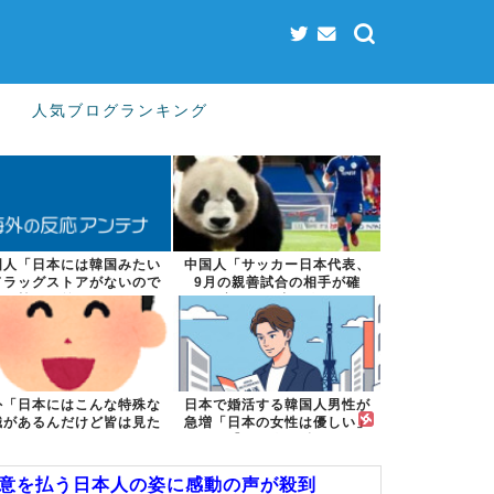
人気ブログランキング
国人「日本には韓国みたい
中国人「サッカー日本代表、
ドラッグストアがないので
9月の親善試合の相手が確
韓国が羨まし...
定！」 中国人...
外「日本にはこんな特殊な
日本で婚活する韓国人男性が
識があるんだけど皆は見た
急増「日本の女性は優しい」
ことある？」...
【タイ人の反...
敬意を払う日本人の姿に感動の声が殺到