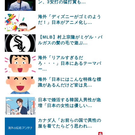
ン、3安打の猛打賞も...
海外「ディズニーがゴミのよう
だ！」日本がアニメ化し...
【MLB】村上宗隆がミゲル・バ
ルガスの髪の毛で遊ぶ...
海外「リアルすぎるだ
ろ・・・」日本にあるテーマパ
ー...
海外「日本にはこんな特殊な標
識があるんだけど皆は見...
日本で婚活する韓国人男性が急
増「日本の女性は優しい...
カナダ人「お前らの国で異性の
服を着てたらどう思われ...