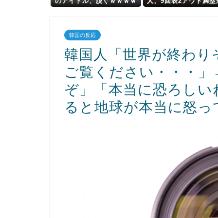
のアイドル、脱ぐｗｗｗｗ
人、9回表2アウト満塁
ｗｗｗｗｗｗｗｗ
浦田の2点タイムリーで
ドを4点に広げ
る！！！！！！！！！
韓国の反応
！
韓国人「世界が終わり
ご覧ください・・・」
ぞ」「本当に恐ろしい
ると地球が本当に怒っ