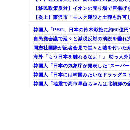
【移民政策反対】イオンの売り場で唐揚げ
【炎上】藤沢市「モスク建設と土葬も許可
韓国人「PSG、日本の鈴木彩艶に約60億円
自民党会議で延々と減税反対の演説を垂れ流
同志社国際が記者会見で堂々と嘘を付いた疑
Powered by livedoor 相互RSS
海外「もう日本を離れるなよ！」 助っ人外
韓国人「日本の気象庁が発表した“スーパー台
韓国人「日本には韓国みたいなドラッグスト
韓国人「地震で高市早苗ちゃんは北朝鮮の
Powered by livedoor 相互RSS