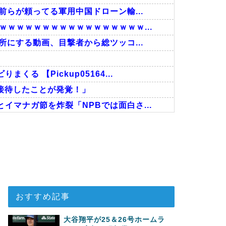
前らが頼ってる軍用中国ドローン輸...
ｗｗｗｗｗｗｗｗｗｗｗｗｗｗｗｗ...
所にする動画、目撃者から総ツッコ...
 【Pickup05164...
接待したことが発覚！」
マナガ節を炸裂「NPBでは面白さ...
たことある？」→「何これめちゃくち...
て」
った模様…」→「日本を笑って見てた...
おすすめ記事
大谷翔平が25＆26号ホームラ