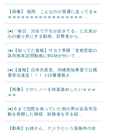
【画像】 福岡、こんなのが普通に走ってるｗ
ｗｗｗｗｗｗｗｗｗｗｗｗｗｗｗｗｗ...
|●|「毎日、渋谷でデモが起きてる」と左派が
心の拠り所にする動画、目撃者から...
|●|【知ってた速報】サヨク界隈「首相官邸の
高市熊本訪問動画にBGMが付いて...
|●|【速報】日本共産党、沖縄県知事選で公職
選挙法違反！！！ 110番通報さ...
【画像】どのくノ一を快楽責めしたいｗｗｗ
ｗｗ
|●|今まで沈黙を保っていた例の男が反高市活
動を再開した模様、財務省を手を組...
【動画】お姉さん、クジラという規格外の生