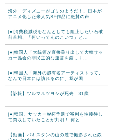
海外「ディズニーがゴミのようだ！」日本が
アニメ化した米人気SF作品に絶賛の声...
|●|消費税減税をなんとしても阻止したい石破
前首相、「何いってんのこいつ」と...
|●|韓国人「大統領が直接乗り出して大韓サッ
カー協会の非民主的な運営を厳しく...
|●|韓国人「海外の超有名アーティストって、
なんで日本には訪れるのに、我が国...
【訃報】ツルマルツヨシが死去 31歳
|●|韓国、サッカーW杯予選で審判を性接待し
て買収していたことが判明！ 何と...
【動画】パキスタンの山の麓で撮影された鉄