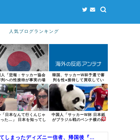
人気ブログランキング
国人「悲報：サッカー協会
韓国、サッカーW杯予選で審
審判への性接待が事実の場
判を性●接待して買収してい
合、国際試合...
たことが判明...
外「日本なんて行くんじゃ
中国人「サッカーW杯 日本紙
った…」 日本を知ってし
がブラジル戦のベンチ横の録
まったディ...
音を公開」...
しまったディズニー信者、帰国後『...