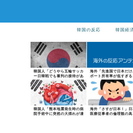
韓国の反応
韓国経
韓国人「どうやら五輪サッカ
海外「先進国で日本だけ
ー日韓戦でも審判の接待があ
ポート所有率が低すぎる
った模様…」...
故なのか」
韓国人「熊本地震発生時の病
海外「さすが日本！」日
院手術中に突然の大揺れが凄
医療従事者の倫理観の高
まじい状況だ...
海外が超感動