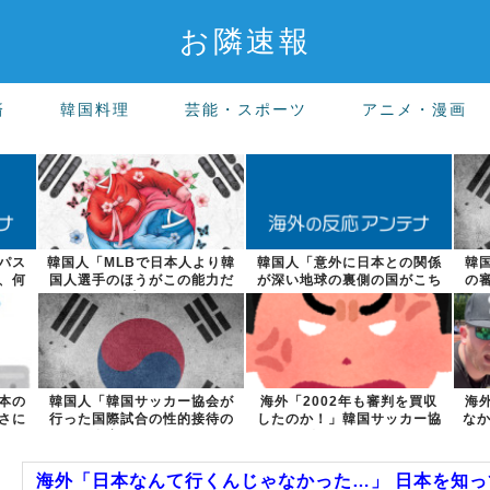
お隣速報
済
韓国料理
芸能・スポーツ
アニメ・漫画
パス
韓国人「MLBで日本人より韓
韓国人「意外に日本との関係
韓
、何
国人選手のほうがこの能力だ
が深い地球の裏側の国がこち
の
けは上だよ...
らです‥」→...
本の
韓国人「韓国サッカー協会が
海外「2002年も審判を買収
海
さに
行った国際試合の性的接待の
したのか！」韓国サッカー協
なか
全容がこちら...
会による国...
海外「日本なんて行くんじゃなかった…」 日本を知って