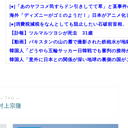
|●|「あのヤフコメ民すらドン引きしてて草」と某事件
海外「ディズニーがゴミのようだ！」日本がアニメ化
|●|消費税減税をなんとしても阻止したい石破前首相、
【訃報】ツルマルツヨシが死去 31歳
【動画】パキスタンの山の麓で撮影された鉄砲水が地
韓国人「どうやら五輪サッカー日韓戦でも審判の接待が
韓国人「意外に日本との関係が深い地球の裏側の国がこ
韓国人「熊本地震発生時の病院手術中に突然の大揺れ
海外「さすが日本！」日本の医療従事者の倫理観の高
韓国人「韓国サッカー協会が行った国際試合の性的接待
― TAG ―
村上宗隆
Powered by livedoor 相互RSS