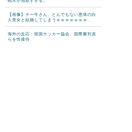
砲水が地獄すぎる。
【画像】チー牛さん、とんでもない恵体の白
人美女と結婚してしまうｗｗｗｗｗｗｗ...
海外の反応：韓国サッカー協会、国際審判員
らを性接待
海外の反応：熊本の病院で手術中に熊本地震
が発生、大揺れの中でも患者を守った医...
韓国人「どうやら五輪サッカー日韓戦でも審
判の接待があった模様…」→「メダル剥...
海外「先進国で日本だけパスポート所有率が
低すぎる、何故なのか」
韓国人「MLBで日本人より韓国人選手のほう
がこの能力だけは上だよね」
韓国人「韓国のネットフリックスで初めて１