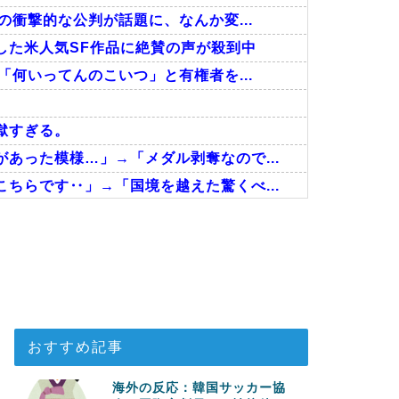
の衝撃的な公判が話題に、なんか変...
した米人気SF作品に絶賛の声が殺到中
「何いってんのこいつ」と有権者を...
獄すぎる。
あった模様…」→「メダル剥奪なので...
ちらです‥」→「国境を越えた驚くべ...
が凄まじい状況だ」
さに海外が超感動
の全容がこちら…」→「完全に買収し...
おすすめ記事
海外の反応：韓国サッカー協