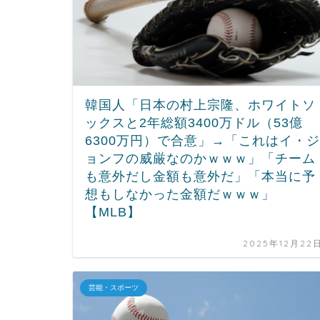
韓国人「日本の村上宗隆、ホワイトソ
ックスと2年総額3400万ドル（53億
6300万円）で合意」→「これはイ・ジ
ョンフの威厳なのかｗｗｗ」「チーム
も意外だし金額も意外だ」「本当に予
想もしなかった金額だｗｗｗ」
【MLB】
2025年12月22
芸能・スポーツ