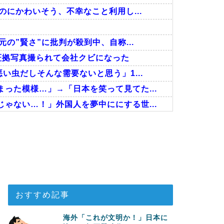
のにかわいそう、不幸なこと利用し...
の”賢さ”に批判が殺到中、自称...
証拠写真撮られて会社クビになった
い虫だしそんな需要ないと思う」1...
った模様…」→「日本を笑って見てた...
ゃない…！」外国人を夢中ににする世...
た英国に海外が大騒ぎ
決定的に！メディカル検査をパス！現...
を導入へ！最大1000kmの...
おすすめ記事
海外「これが文明か！」日本に