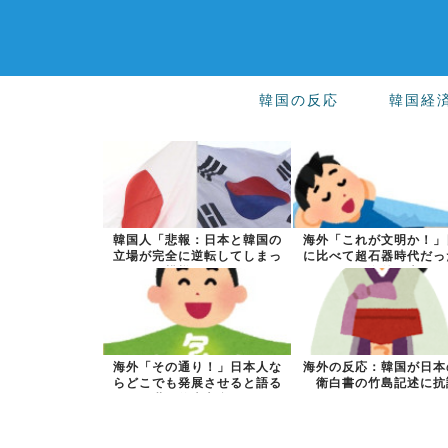
韓国の反応
韓国経
韓国人「悲報：日本と韓国の
海外「これが文明か！」
立場が完全に逆転してしまっ
に比べて超石器時代だっ
た模様…」→...
国に海外が大...
海外「その通り！」日本人な
海外の反応：韓国が日本
らどこでも発展させると語る
衛白書の竹島記述に抗
世界的大富豪...