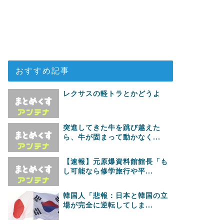
おすすめ記事
レクサスの軽トラとかどうよ
突進してきた牛を跳び越えた
ら、牛が固まって動かなく...
【速報】元原爆資料館館長「も
し可能なら修学旅行や平...
韓国人「悲報：日本と韓国の立
場が完全に逆転してしま...