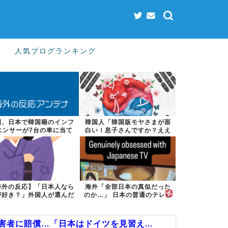
人気ブログランキング
国、日本で韓国籍のインフ
韓国人「韓国版モヤさまが面
エンサーが7台の車に当て
白い！息子さんですか？ええ
逃げして逮捕...
えええっ？？...
海外の反応】「日本人なら
海外「全部日本の真似だった
が好き？」外国人が選んだ
のか…」 日本の普通のテレビ
人物が予想外...
番組が最新...
者に賠償…「日本はドイツを見習え...