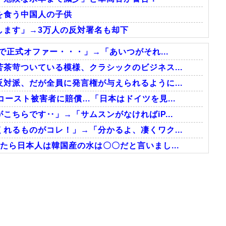
を食う中国人の子供
します」→3万人の反対署名も却下
で正式オファー・・・」→「あいつがそれ...
茶苛ついている模様、クラシックのビジネス...
対派、だが全員に発言権が与えられるように...
ースト被害者に賠償…「日本はドイツを見...
ちらです‥」→「サムスンがなければiP...
れるものがコレ！」→「分かるよ、凄くワク...
たら日本人は韓国産の水は〇〇だと言いまし...