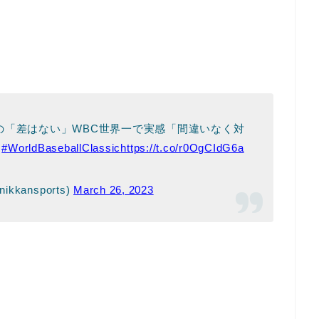
の「差はない」WBC世界一で実感「間違いなく対
#WorldBaseballClassic
https://t.co/r0OgCIdG6a
kkansports)
March 26, 2023