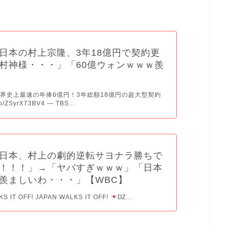
日本の村上宗隆、3年18億円で契約更
村神様・・・」「60億ウォンｗｗｗ羨
界史上最速の年俸6億円！3年総額18億円の超大型契約
.co/ZSyrX73BV4 — TBS...
日本、村上の劇的逆転サヨナラ勝ちで
！！！」→「ヤバすぎｗｗｗ」「日本
羨ましいわ・・・」【WBC】
S IT OFF! JAPAN WALKS IT OFF!
Ǳ...