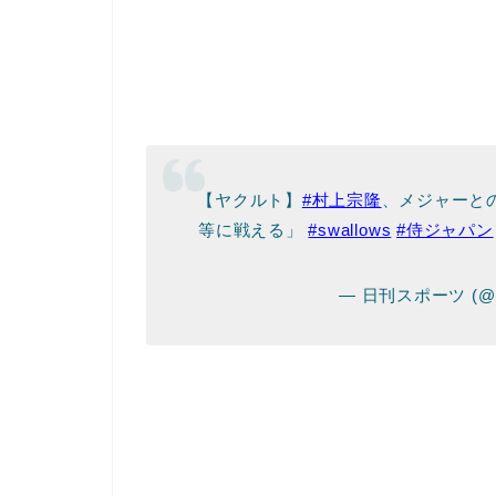
【ヤクルト】
#村上宗隆
、メジャーと
等に戦える」
#swallows
#侍ジャパン
— 日刊スポーツ (@ni