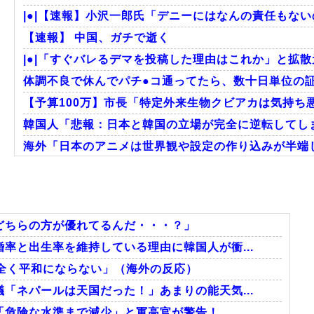
|●|【速報】小沢一郎氏「デニーにはなんの責任もない
【速報】 中国、ガチで逝く
|●|「すぐバレるデマを投稿した理由はこれか」と拡散元
体調不良で休んでパチ●コ通ってたら、数十日単位の
【予算100万】市長「特定外来生物クビアカは気持ち悪
韓国人「悲報：日本と韓国の立場が完全に逆転してしま
海外「日本のアニメは世界観や設定の作り込みが半端じ
海外「これが文明か！」日本に比べて超石器時代だっ
英国人「ようこそ」冨安健洋、クリスタルパレス加入が
韓国人「トヨタが2027年に次世代ハイブリッドバッテリー
どちらの方が優れてるんだ・・・？」
率と出生率を維持している理由に韓国人が衝...
全く平和にならない」（海外の反応）
Powered by livedoor 相互RSS
「ネパールは天国だった！」あまりの能天気...
「危険な水準まで減少」と軍高官が警告！