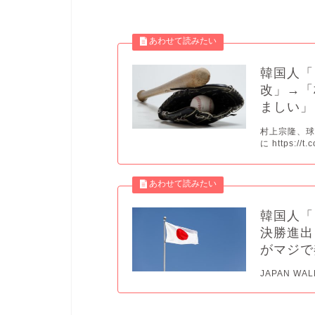
韓国人「
改」→「
ましい」
村上宗隆、球
に https://t
韓国人「
決勝進出
がマジで
JAPAN WALK