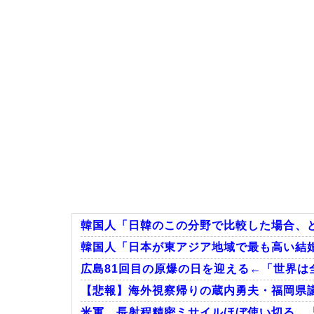
韓国人「日韓のこの分野で比較した場合、
韓国人「日本が東アジア地域で最も高い結婚
広島81回目の原爆の日を迎える←「世界は
【悲報】海外視察帰りの蔵内勇夫・福岡県議
米軍、長射程精密ミサイルほぼ使い切る…