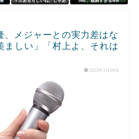
来
マホあるらしいね。じゃあ
INE、順調すぎるww
も発
データ管理どうしてるのか
というとクラウド(笑)で出
し入れらしい
隆、メジャーとの実力差はな
羨ましい」「村上よ、それは
2023年3月29日