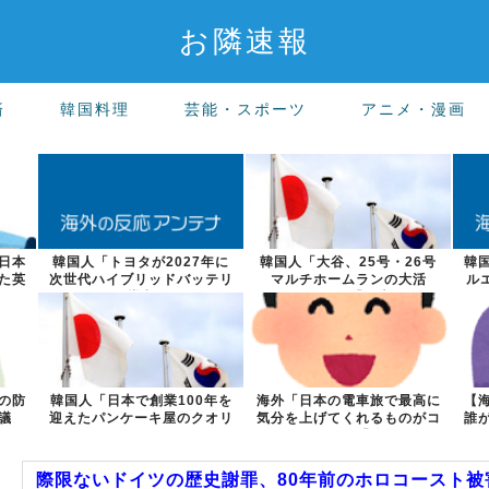
お隣速報
済
韓国料理
芸能・スポーツ
アニメ・漫画
日本
韓国人「トヨタが2027年に
韓国人「大谷、25号・26号
韓
た英
次世代ハイブリッドバッテリ
マルチホームランの大活
ル
ーを導入へ...
躍！」→「日本...
の防
韓国人「日本で創業100年を
海外「日本の電車旅で最高に
【
議
迎えたパンケーキ屋のクオリ
気分を上げてくれるものがコ
誰
ティをご覧...
レ！」→「分...
際限ないドイツの歴史謝罪、80年前のホロコースト被害