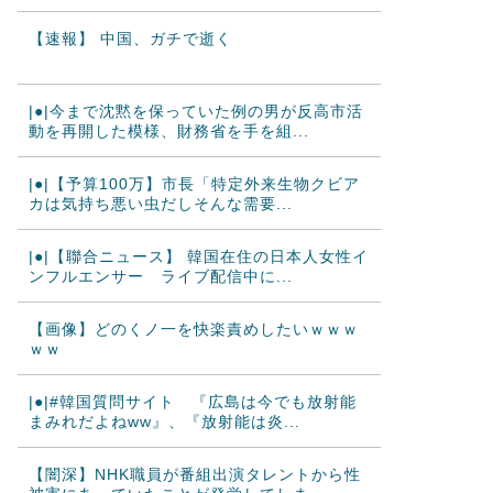
【速報】 中国、ガチで逝く
|●|今まで沈黙を保っていた例の男が反高市活
動を再開した模様、財務省を手を組...
|●|【予算100万】市長「特定外来生物クビア
カは気持ち悪い虫だしそんな需要...
|●|【聯合ニュース】 韓国在住の日本人女性イ
ンフルエンサー ライブ配信中に...
【画像】どのくノ一を快楽責めしたいｗｗｗ
ｗｗ
|●|#韓国質問サイト 『広島は今でも放射能
まみれだよねww』、『放射能は炎...
【闇深】NHK職員が番組出演タレントから性