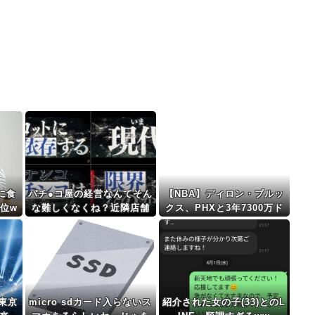
に食
パチ●コ屋の経営なんてそん
【NBA】ディロン・ブルッ
位w
な難しくなくね？近隣店舗
クス、PHXと3年7300万ド
よりちょっと多めに出して
ルで契約延長
おけば勝手に客が寄ってく
るのに強欲すぎて極限まで
搾り取るから客が飛ぶんだ
よ
東京
micro sdカード入らないス
紹介された女の子(33)とのL