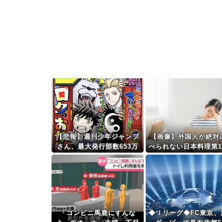
【悲報】週刊少年ジャンプ
【画像】外国人が絶対
さん、最大発行部数653万
べられない日本料理第1
部から急降下でついに100
wwwwwwww
万部を割ってしまう
「コンビニ馬鹿にすんな
◆Ｊリーグ◆FC東京、