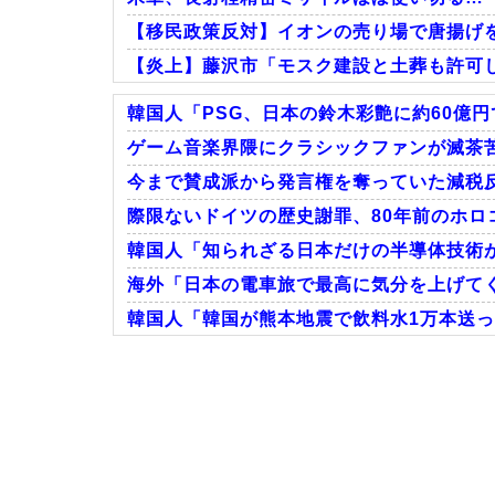
【移民政策反対】イオンの売り場で唐揚げ
【炎上】藤沢市「モスク建設と土葬も許可
韓国人「PSG、日本の鈴木彩艶に約60億円
ゲーム音楽界隈にクラシックファンが滅茶苦
今まで賛成派から発言権を奪っていた減税反
Powered by livedoor 相互RSS
際限ないドイツの歴史謝罪、80年前のホロコ
韓国人「知られざる日本だけの半導体技術がこ
海外「日本の電車旅で最高に気分を上げてく
韓国人「韓国が熊本地震で飲料水1万本送っ
Powered by livedoor 相互RSS