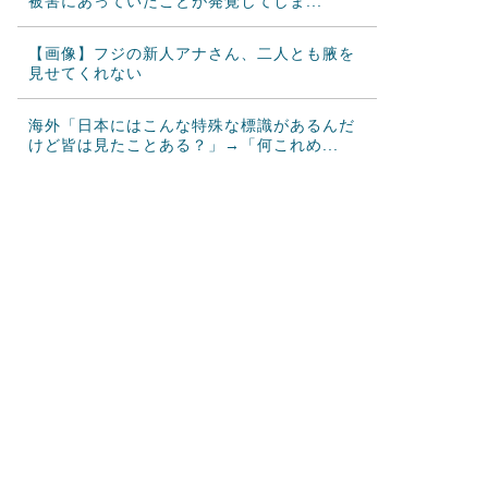
被害にあっていたことが発覚してしま...
【画像】フジの新人アナさん、二人とも腋を
見せてくれない
海外「日本にはこんな特殊な標識があるんだ
けど皆は見たことある？」→「何これめ...
韓国人「悲報：日本と韓国の立場が完全に逆
転してしまった模様…」→「日本を笑っ...
カナダ人「お前らの国で異性の服を着てたら
どう思われる？」
海外「これが文明か！」日本に比べて超石器
時代だった英国に海外が大騒ぎ
韓国人「トヨタが2027年に次世代ハイブリッ
ドバッテリーを導入へ！最大100...
韓国人「大谷、25号・26号マルチホームラン