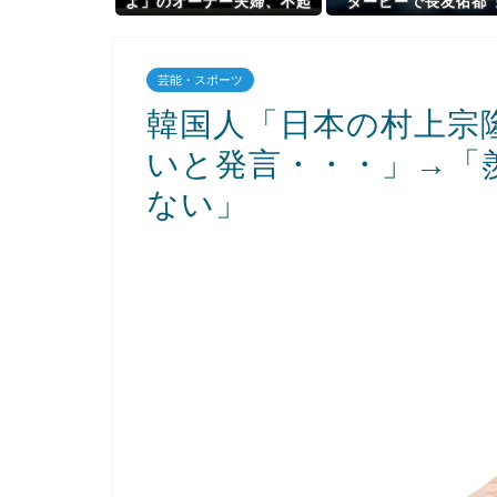
よ」のオーナー夫婦、不起
ダービーで長友佑都”
訴
場”を発表！引退も退団
表してないのに
芸能・スポーツ
韓国人「日本の村上宗
いと発言・・・」→「
ない」