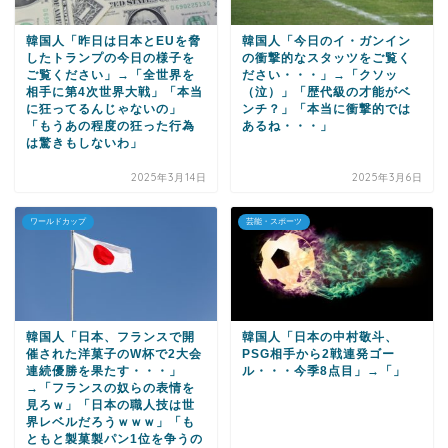
韓国人「昨日は日本とEUを脅
韓国人「今日のイ・ガンイン
したトランプの今日の様子を
の衝撃的なスタッツをご覧く
ご覧ください」→「全世界を
ださい・・・」→「クソッ
相手に第4次世界大戦」「本当
（泣）」「歴代級の才能がベ
に狂ってるんじゃないの」
ンチ？」「本当に衝撃的では
「もうあの程度の狂った行為
あるね・・・」
は驚きもしないわ」
2025年3月14日
2025年3月6日
ワールドカップ
芸能・スポーツ
韓国人「日本、フランスで開
韓国人「日本の中村敬斗、
催された洋菓子のW杯で2大会
PSG相手から2戦連発ゴー
連続優勝を果たす・・・」
ル・・・今季8点目」→「」
→「フランスの奴らの表情を
見ろｗ」「日本の職人技は世
界レベルだろうｗｗｗ」「も
ともと製菓製パン1位を争うの