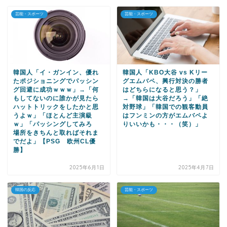
芸能・スポーツ
芸能・スポーツ
韓国人「イ・ガンイン、優れ
韓国人「KBO大谷 vs Kリー
たポジショニングでパッシン
グエムバペ、興行対決の勝者
グ回避に成功ｗｗｗ」→「何
はどちらになると思う？」
もしてないのに誰かが見たら
→「韓国は大谷だろう」「絶
ハットトリックをしたかと思
対野球」「韓国での観客動員
うよｗ」「ほとんど主演級
はフンミンの方がエムバペよ
ｗ」「パッシングしてみろ
りいいかも・・・（笑）」
場所をきちんと取ればそれま
でだよ」【PSG 欧州CL優
勝】
2025年6月1日
2025年4月7日
韓国の反応
芸能・スポーツ