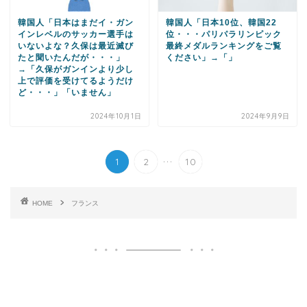
韓国人「日本はまだイ・ガン
韓国人「日本10位、韓国22
インレベルのサッカー選手は
位・・・パリパラリンピック
いないよな？久保は最近滅び
最終メダルランキングをご覧
たと聞いたんだが・・・」
ください」→「」
→「久保がガンインより少し
上で評価を受けてるようだけ
ど・・・」「いません」
2024年10月1日
2024年9月9日
...
1
2
10
HOME
フランス