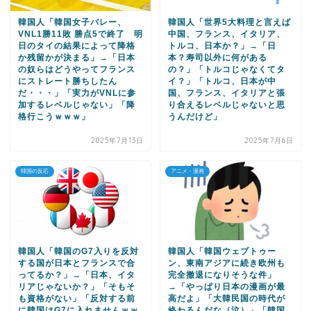
韓国人「韓国女子バレー、
韓国人「世界5大料理と言えば
VNL1勝11敗 勝点5で終了 明
中国、フランス、イタリア、
日のタイの結果によって降格
トルコ、日本か？」→「日
か残留かが決まる」→「日本
本？寿司以外に何がある
の奴らはどうやってフランス
の？」「トルコじゃなくてタ
にストレート勝ちしたん
イ？」「トルコ、日本が中
だ・・・」「実力がVNLに参
国、フランス、イタリアと張
加するレベルじゃない」「降
り合えるレベルじゃないと思
格行こうｗｗｗ」
うんだけど」
2025年7月13日
2025年7月6日
韓国の反応
アニメ・漫画
韓国人「韓国のG7入りを反対
韓国人「韓国ウェブトゥー
する国が日本とフランスで合
ン、東南アジアに続き欧州も
ってるか？」→「日本、イタ
完全撤退になりそうな件」
リアじゃないか？」「そもそ
→「やっぱり日本の漫画が最
も資格がない」「反対する前
高だよ」「大韓民国の時代が
に韓国はG7に入れませんｗｗ
終わるんだな（泣）」「韓国