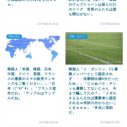
ｗ」
のウェブトゥーンは彼らだけ
のリーグ 世界の人たちは誰
も関心がない」
2025年6月26日
2025年6月9日
韓国の反応
芸能・スポーツ
韓国人「米国、韓国、日本、
韓国人「イ・ガンイン、CL優
中国、ドイツ、英国、フラン
勝メンバーとして認定され
スの最新のスマホ販売ランキ
ず・・・決勝戦出場0分だった
ングをご覧ください」→「日
ため」→「じゃあパク・チソ
本（ﾌﾞﾙﾌﾞﾙ）」「フランス意
ンも優勝してないじゃん 今
外だわ」「アップルはアップ
まで騙してたの？」「メダル
ルだね」
さえもらえれば優勝者に認定
されるｗ何訳の分からないこ
とをｗｗｗ」「本当に深刻
だ」
2025年6月4日
2025年6月3日