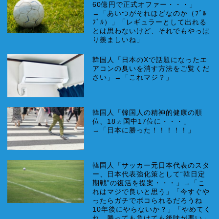
60億円で正式オファー・・・」
→「あいつがそれほどなのか（ﾌﾞﾙ
ﾌﾞﾙ）」「レギュラーとして出れる
とは思わないけど、それでもやっぱ
り羨ましいね」
韓国人「日本のXで話題になったエ
アコンの臭いを消す方法をご覧くだ
さい」→「これマジ？」
韓国人「韓国人の精神的健康の順
位、18ヵ国中17位に・・・」
→「日本に勝った！！！！！」
韓国人「サッカー元日本代表のスタ
ー、日本代表強化策として“韓日定
期戦”の復活を提案・・・」→「こ
れはマジで良いと思う」「今すぐや
ったらガチでボコられるだろうね
10年後にやらないか？」「やめてく
れ、勝っても負けても後味が悪い」