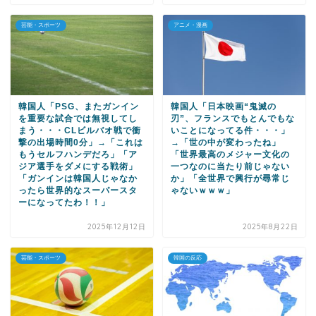
芸能・スポーツ
アニメ・漫画
韓国人「PSG、またガンイン
韓国人「日本映画“鬼滅の
を重要な試合では無視してし
刃”、フランスでもとんでもな
まう・・・CLビルバオ戦で衝
いことになってる件・・・」
撃の出場時間0分」→「これは
→「世の中が変わったね」
もうセルフハンデだろ」「ア
「世界最高のメジャー文化の
ジア選手をダメにする戦術」
一つなのに当たり前じゃない
「ガンインは韓国人じゃなか
か」「全世界で興行が尋常じ
ったら世界的なスーパースタ
ゃないｗｗｗ」
ーになってたわ！！」
2025年12月12日
2025年8月22日
芸能・スポーツ
韓国の反応