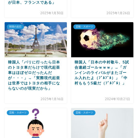
が日本、フランスである」
2025年1月30日
2025年1月26日
韓国の反応
芸能・スポーツ
韓国人「パリに行ったら日本
韓国人「日本の中村敬斗、5試
のトヨタ車だらけで現代起亜
合連続ゴールｗｗｗ」→「ガ
車はほぼゼロだったんだ
ンインのライバルがまたゴー
が・・・」→「実際現代起亜
ル入れたよ（ﾌﾞﾙﾌﾞﾙ）」「中
は世界ではトヨタの相手にな
村ももうS級だ（ﾌﾞﾙﾌﾞﾙ）」
らないのが現実だから」
2025年1月16日
2024年10月21日
芸能・スポーツ
芸能・スポーツ