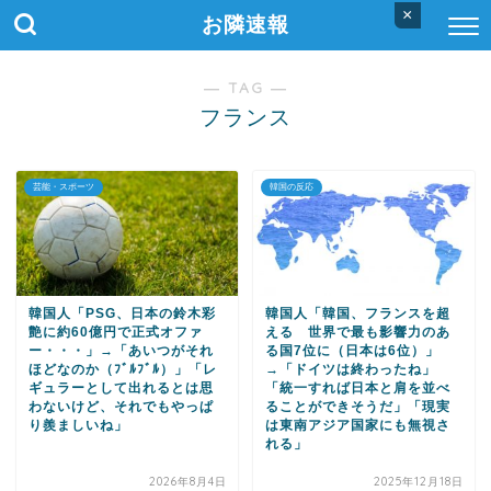
×
お隣速報
― TAG ―
フランス
芸能・スポーツ
韓国の反応
韓国人「PSG、日本の鈴木彩
韓国人「韓国、フランスを超
艶に約60億円で正式オファ
える 世界で最も影響力のあ
ー・・・」→「あいつがそれ
る国7位に（日本は6位）」
ほどなのか（ﾌﾞﾙﾌﾞﾙ）」「レ
→「ドイツは終わったね」
ギュラーとして出れるとは思
「統一すれば日本と肩を並べ
わないけど、それでもやっぱ
ることができそうだ」「現実
り羨ましいね」
は東南アジア国家にも無視さ
れる」
2026年8月4日
2025年12月18日