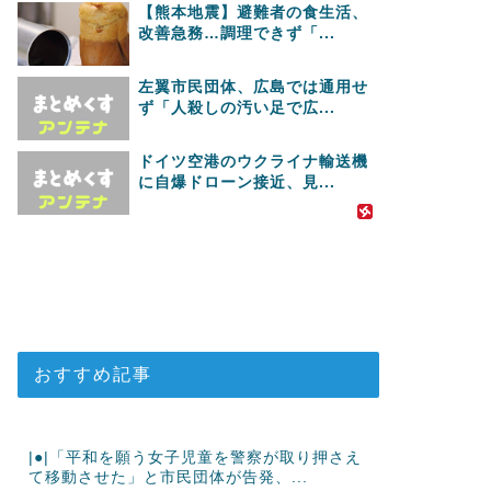
【熊本地震】避難者の食生活、
改善急務…調理できず「...
左翼市民団体、広島では通用せ
ず「人殺しの汚い足で広...
ドイツ空港のウクライナ輸送機
に自爆ドローン接近、見...
おすすめ記事
|●|「平和を願う女子児童を警察が取り押さえ
て移動させた」と市民団体が告発、...