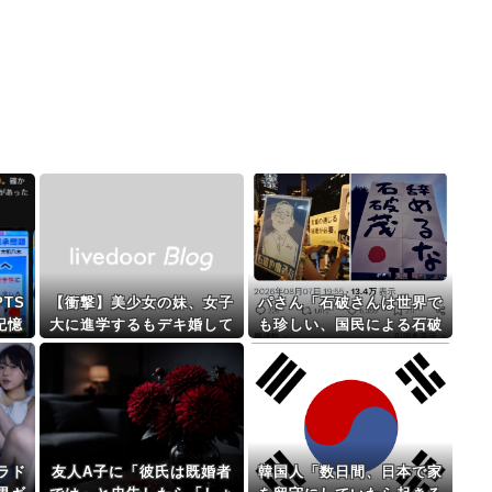
TS
【衝撃】美少女の妹、女子
パさん「石破さんは世界で
記憶
大に進学するもデキ婚して
も珍しい、国民による石破
態に
中退へｗｗｗｗ妹の末路
辞めるなデモが自然発生し
が…ヤバすぎる…
た総理大臣です」
ラド
友人A子に「彼氏は既婚者
韓国人「数日間、日本で家