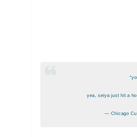
“yo
yea, seiya just hit a 
— Chicago C