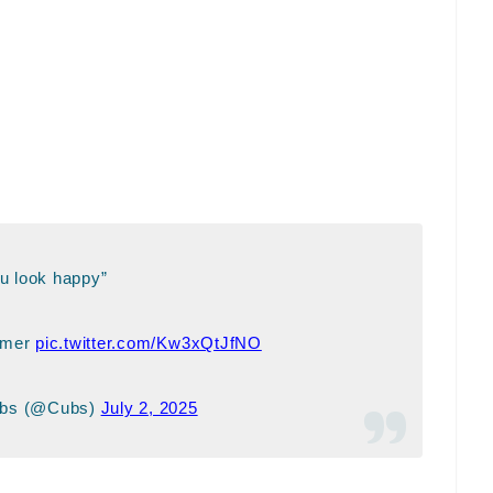
u look happy”
homer
pic.twitter.com/Kw3xQtJfNO
ubs (@Cubs)
July 2, 2025