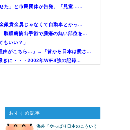
せた」と市民団体が告発、「児童…...
金銀貴金属じゃなくて自動車とかっ...
脳腫瘍摘出手術で腫瘍の無い部位を...
ってもいい？」
由がこちら…」→「昔から日本は愛さ...
に・・・2002年W杯4強の記録...
った結果」
だった』と衝撃発言！日韓ワールドカ...
い…！」外国人が感動する日本の景色...
おすすめ記事
海外「やっぱり日本のこういう