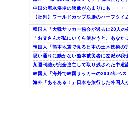
中国の海水浴場の映像があまりにも・・・
【批判】ワールドカップ決勝のハーフタイムシ
韓国人「大韓サッカー協会が過去に20人の外
「お父さんが私にいくら使おうと、あなたに
韓国人「熊本地震で見る日本の土木技術の完
Powered by livedoor 相互RSS
思い通りに動かない熊本被災者に左派が我慢
某週刊誌が完全逃亡して取り残された中道議
韓国人「海外で韓国サッカーの2002年ベス
海外「あるある！」日本を旅行した外国人が患
Powered by livedoor 相互RSS