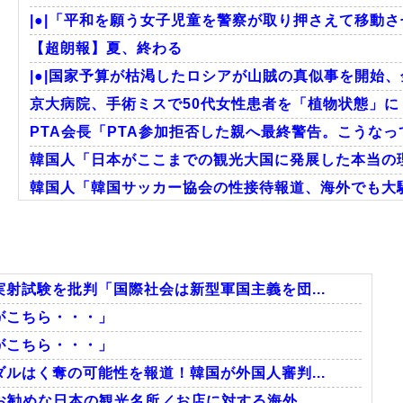
|●|「平和を願う女子児童を警察が取り押さえて移動さ
【超朗報】夏、終わる
|●|国家予算が枯渇したロシアが山賊の真似事を開始、
京大病院、手術ミスで50代女性患者を「植物状態」に 
PTA会長「PTA参加拒否した親へ最終警告。こうな
韓国人「日本がここまでの観光大国に発展した本当の理
韓国人「韓国サッカー協会の性接待報道、海外でも大騒ぎ
韓国人「日本の柴犬くん散歩中の暑さに耐えられなか
韓国人「韓国サッカー協会関係者が『不適切接待は慣行
海外「日本のこの場所は現実とは思えないレベルで美し
射試験を批判「国際社会は新型軍国主義を団...
がこちら・・・」
がこちら・・・」
Powered by livedoor 相互RSS
ルはく奪の可能性を報道！韓国が外国人審判...
勧めな日本の観光名所／お店に対する海外...