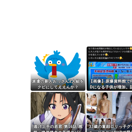
派遣の新人おっさん2人組を
【画像】原爆資料館でP
クビにしてええんか？
Dになる子供が増加。
の継承が危ぶまれる事
逃げ上手の若君 第16話 感
33歳の童顔ロリっ子グ