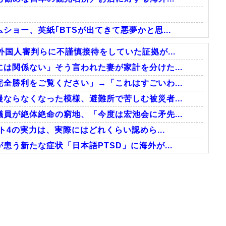
ョー、英紙｢BTSが出てきて悪夢かと思...
国人審判らに不謹慎接待をしていた証拠が...
は関係ない」そう言われた妻が家計を分けた...
全勝利をご覧ください」→「これはすごいわ...
ならなくなった模様、避難所で苦しむ被災者...
員が絶体絶命の窮地、「今度は宏池会に矛先...
ト4の実力は、実際にはどれくらい認めら...
う新たな症状「日本語PTSD」に海外が...