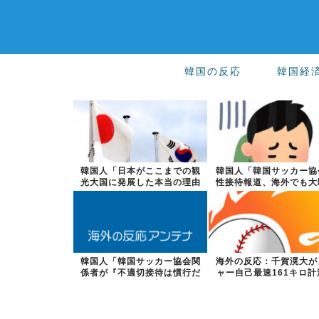
韓国の反応
韓国経
韓国人「日本がここまでの観
韓国人「韓国サッカー協
光大国に発展した本当の理由
性接待報道、海外でも大
がこちら…」...
に・・・20...
韓国人「韓国サッカー協会関
海外の反応：千賀滉大が
係者が『不適切接待は慣行だ
ャー自己最速161キロ計
った』と衝撃...
るなど2戦...