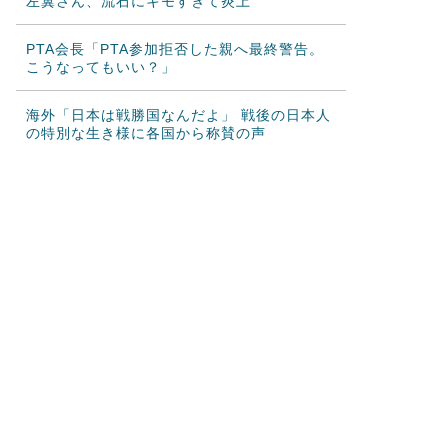
左翼さん、流石にキモすぎて炎上
PTA会長「PTA参加拒否した親へ最終警告。
こうなってもいい？」
海外「日本は戦勝国なんだよ」 戦後の日本人
の特別な生き様に各国から称賛の声
韓国人「日本がここまでの観光大国に発展し
た本当の理由がこちら…」→「昔から日...
韓国人「韓国サッカー協会の性接待報道、海
外でも大騒ぎに・・・2002年W杯4...
海外「日本が正しい！」優しい日本人に甘え
る外国人に海外が大騒ぎ
海外「”京都の鳥”は良いぞ」小規模だけどお
勧めな日本の観光名所／お店に対する...
韓国人「日本の柴犬くん散歩中の暑さに耐え