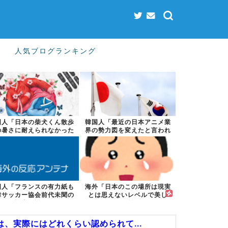
人気ブログランキング
国人「日本の柴犬くん散歩
韓国人「最近の日本アニメ業
の暑さに耐えられなかった
界の勢力図を変えたと言われ
結果」
る作品がこち...
国人「フランスの有力紙も
海外「日本のこの場所は現実
韓サッカー協会前代未聞の
とは思えないレベルで美し
不祥事を詳細...
い…！」外国人...
は、実際にはどれくらい認められて...