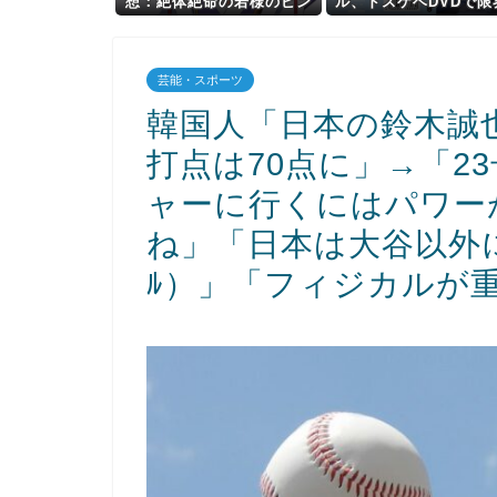
想：絶体絶命の若様のピン
ル、ドスケベDVDで限
チに駆けつける信濃仮面！
リギリ露出wwwwww
シーナの最新イメージ
だけが知っている隣の
芸能・スポーツ
さんの秘密」の動画＆
まとめ！
韓国人「日本の鈴木誠
打点は70点に」→「2
ャーに行くにはパワー
ね」「日本は大谷以外に
ﾙ）」「フィジカルが