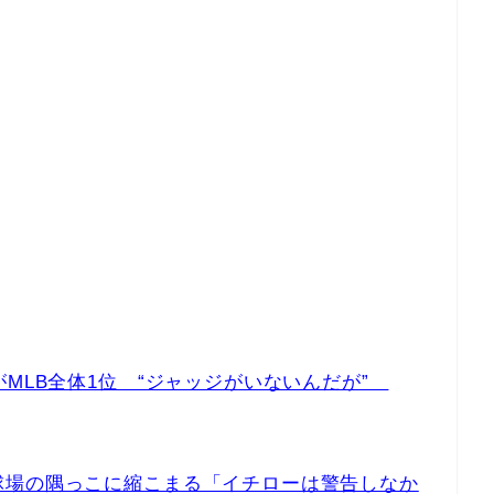
がMLB全体1位 “ジャッジがいないんだが”
球場の隅っこに縮こまる「イチローは警告しなか