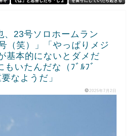
界ギ
では」と忠告したら「しょ
を留守にしていたら起きる
辰巳
ぼい男と付き合ってるから
ことがこちら・・・」
「僕
嫉妬」と言い回られた。そ
お姉
れから数年後…
画像
也、23号ソロホームラン
3号（笑）」「やっぱりメジ
が基本的にないとダメだ
もいたんだな（ﾌﾞﾙﾌﾞ
重要なようだ」
2025年7月2日