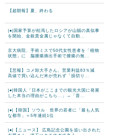
【超朗報】夏、終わる
|●|国家予算が枯渇したロシアが山賊の真似事
を開始、金銀貴金属じゃなくて自動...
京大病院、手術ミスで50代女性患者を「植物
状態」に 脳腫瘍摘出手術で腫瘍の無...
【悲報】コメ卸大手さん、営業利益83％減
高値で買い込んだ米が売れず「損切り...
|●|韓国人「日本がここまでの観光大国に発展
した本当の理由がこちら…」→「昔...
|●|【韓国】ソウル 世界の若者に「最も人気
な都市」＝5年連続1位
|●|【ニュース】 広島記念公園を追い出された