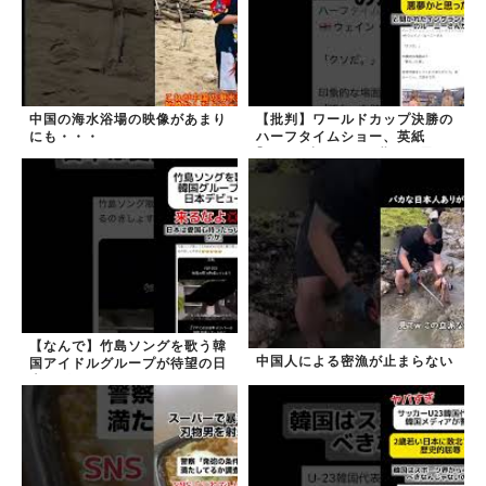
中国の海水浴場の映像があまり
【批判】ワールドカップ決勝の
にも・・・
ハーフタイムショー、英紙
｢BTSが出てきて悪夢かと思っ
た｣
【なんで】竹島ソングを歌う韓
中国人による密漁が止まらない
国アイドルグループが待望の日
本デビュー