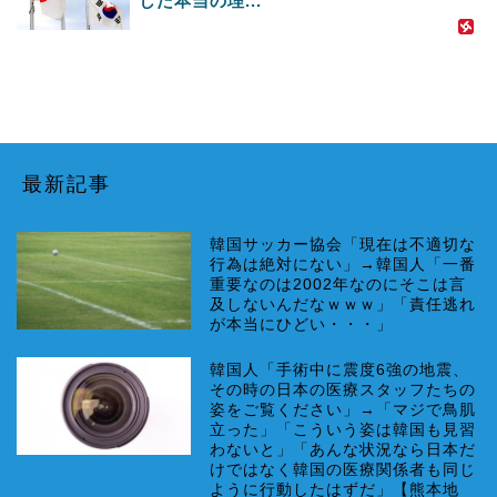
した本当の理...
最新記事
韓国サッカー協会「現在は不適切な
行為は絶対にない」→韓国人「一番
重要なのは2002年なのにそこは言
及しないんだなｗｗｗ」「責任逃れ
が本当にひどい・・・」
韓国人「手術中に震度6強の地震、
その時の日本の医療スタッフたちの
姿をご覧ください」→「マジで鳥肌
立った」「こういう姿は韓国も見習
わないと」「あんな状況なら日本だ
けではなく韓国の医療関係者も同じ
ように行動したはずだ」【熊本地