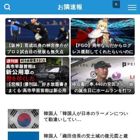
×
お隣速報
【阪神】育成出身の神宮僚介が
【FGO】周年なんだからログ
プロ２試合目の登板も無失点
レス復刻してくれたらいいのに
ボスラーを三振に ピンチで抑
えた
【悲報】週刊誌、好き放題書き
得点圏打率.440の安田さん、娘
まくる 高市早苗首相は新公用
の誕生日にホームランを打つ
車の贅を尽くした後部座席でた
ばこを吸うのが至福の時間「ど
んどん延びる乗車時間」
韓国人「韓国人が日本のラーメンについ
て勘違いしてい...
韓国人「織田信長の安土城の復元図と建