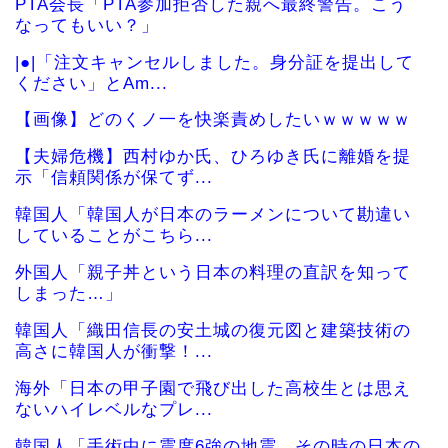
PTA会長「PTA参加拒否した親へ最終警告。こう
なってもいい？」
|●|「注文キャンセルしました。身分証を提出して
ください」とAm...
【画像】どのくノ一を快楽責めしたいｗｗｗｗｗ
【夫婦危機】西村ゆか氏、ひろゆき氏に離婚を提
示「信頼関係が保てず...
韓国人「韓国人が日本のラーメンについて勘違い
していることがこちら...
外国人「親子丼という日本の料理の直訳を知って
しまった…」
韓国人「織田信長の安土城の復元図と建築技術の
高さに韓国人が衝撃！...
海外「日本の甲子園で飛び出した高校生とは思え
ないハイレベルなプレ...
韓国人「手術中に震度6強の地震、その時の日本の