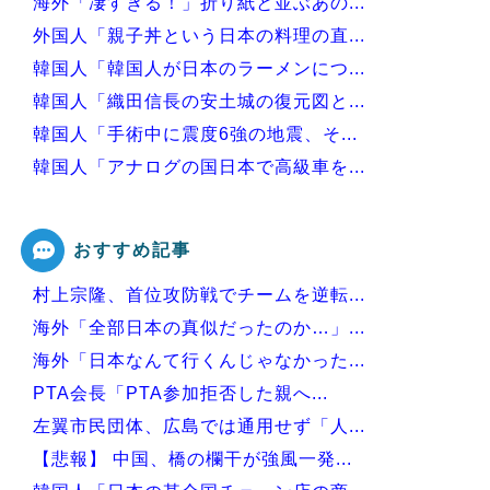
海外「凄すぎる！」折り紙と並ぶあの...
外国人「親子丼という日本の料理の直...
韓国人「韓国人が日本のラーメンにつ...
韓国人「織田信長の安土城の復元図と...
韓国人「手術中に震度6強の地震、そ...
韓国人「アナログの国日本で高級車を...
韓国人「日本がここまでの観光大国に...
おすすめ記事
村上宗隆、首位攻防戦でチームを逆転...
Powered by livedoor 相互RSS
海外「全部日本の真似だったのか…」...
海外「日本なんて行くんじゃなかった...
PTA会長「PTA参加拒否した親へ...
左翼市民団体、広島では通用せず「人...
【悲報】 中国、橋の欄干が強風一発...