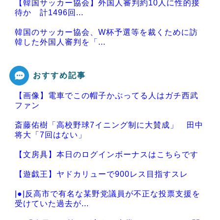
【韓国サッカー協会】外国人審判約10人に性的接
待か 計1496回...
韓国のサッカー協会、W杯予選等を裁くために訪
韓した外国人審判を「...
おすすめ記事
【画像】電車でこの帽子かぶってる人はガチ西武
Powered by livedoor 相互RSS
ファン
斎藤佑樹「高校野球7イニング制に大賛成」 田中
将大「7回はない」
【文房具】本日のログインボーナスはこちらです
【遊戯王】ヤドカリューで900レス目指すスレ
|●|反高市で有名な某野党議員が不正な投票支援を
受けていた過去が...