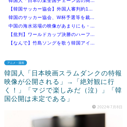
韓国人「日本の某全国チェーン店の商...
【韓国サッカー協会】外国人審判約1...
韓国のサッカー協会、W杯予選等を裁...
中国の海水浴場の映像があまりにも・...
【批判】ワールドカップ決勝のハーフ...
【なんで】竹島ソングを歌う韓国アイ...
アニメ・漫画
韓国人「日本映画スラムダンクの特報
Powered by livedoor 相互RSS
映像が公開される」→「絶対観に行
く！」「マジで楽しみだ（泣）」「韓
国公開は未定である」
2022年7月8日