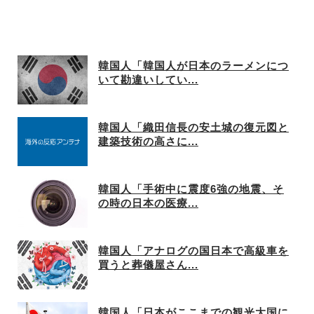
韓国人「韓国人が日本のラーメンにつ
いて勘違いしてい...
韓国人「織田信長の安土城の復元図と
建築技術の高さに...
韓国人「手術中に震度6強の地震、そ
の時の日本の医療...
韓国人「アナログの国日本で高級車を
買うと葬儀屋さん...
韓国人「日本がここまでの観光大国に