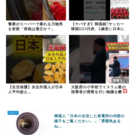
警察がスーパーで暴れる刃物男
【ヤバすぎ】韓国紙｢サッカー
を射殺「発砲は適正か？」
韓国U23代表、2歳若い日本に
負けると歴史的屈辱｣
【生活保護】永住外国人が日本
大阪府の小学校でイスラム教の
人平均超え...
指導者が授業を行い物議を醸
す！ #大阪 #イスラム教 #モス
ク
韓国人「日本の水没した発電所の内部の
様子をご覧ください」→「雰囲気ある
ね...