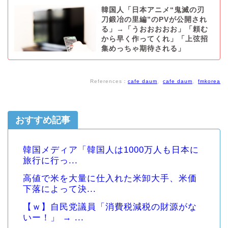
韓国人「日本アニメ“鬼滅の刃
刀鍛冶の里編”のPVが公開され
る」→「うおおおおお」「頼む
から早く作ってくれ」「上弦招
集めっちゃ期待される」
References：
cafe daum
、
cafe daum
、
fmkorea
おすすめ記事
韓国メディア「韓国人は1000万人も日本に
旅行に行っ...
高値で米を大量に仕入れた米卸大手、米価
下落によって決...
【ｗ】自民党議員「消費税減税の財源がな
いー！」 → ...