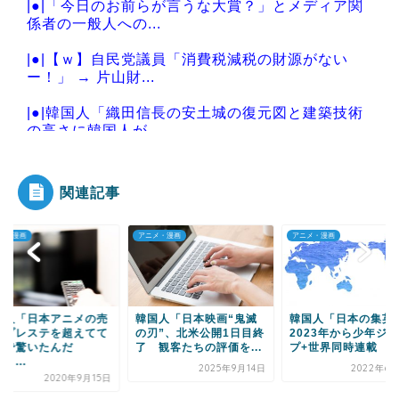
|●|「今日のお前らが言うな大賞？」とメディア関
係者の一般人への...
|●|【ｗ】自民党議員「消費税減税の財源がない
ー！」 → 片山財...
|●|韓国人「織田信長の安土城の復元図と建築技術
の高さに韓国人が...
関連記事
Powered by livedoor 相互RSS
メ・漫画
アニメ・漫画
アニメ・漫画
国人「日本アニメの売
韓国人「日本映画“鬼滅
韓国人「日本の集英
がプレステを超えてて
の刃”、北米公開1日目終
2023年から少年ジ
ジで驚いたんだ
了 観客たちの評価を...
プ+世界同時連載 た.
・...
2025年9月14日
2022年6月
2020年9月15日