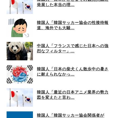
発展した本当の理...
韓国人「韓国サッカー協会の性接待報
道、海外でも大騒...
中国人「フランスで感じた日本への強
烈なフィルター」...
韓国人「日本の柴犬くん散歩中の暑さ
に耐えられなかっ...
韓国人「最近の日本アニメ業界の勢力
図を変えたと言わ...
韓国人「韓国サッカー協会関係者が