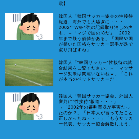
震】
韓国人「韓国サッカー協会の性接待
報道、海外でも大騒ぎに・・・
2002年W杯4強の記録取り消しの声
も」→「マジで国の恥だ」「2002
年まで疑う価値がある」「国民や国
が築いた国格をサッカー選手が足で
蹴り飛ばすね」
韓国人「“韓国サッカー”性接待の試
合結果をご覧ください」→「マッサ
ージ効果は間違いないねｗ」「これ
が本当のベッドサッカーだ」
韓国人「韓国サッカー協会、外国人
審判に“性接待”報道・・・」
→「2002年の審判買収が事実だっ
たのか？」「日本人が言ってたこと
正しかったね・・・」「もうサッカ
ー代表、サッカー協会解散しよう」