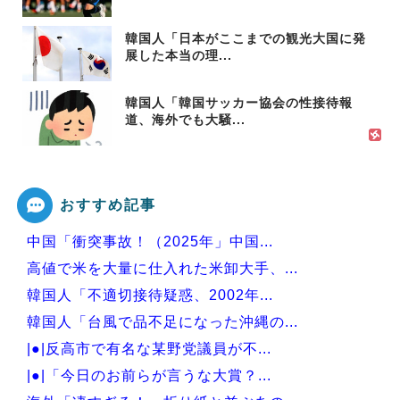
韓国人「日本がここまでの観光大国に発
展した本当の理...
韓国人「韓国サッカー協会の性接待報
道、海外でも大騒...
おすすめ記事
中国「衝突事故！（2025年」中国...
高値で米を大量に仕入れた米卸大手、...
韓国人「不適切接待疑惑、2002年...
韓国人「台風で品不足になった沖縄の...
|●|反高市で有名な某野党議員が不...
|●|「今日のお前らが言うな大賞？...