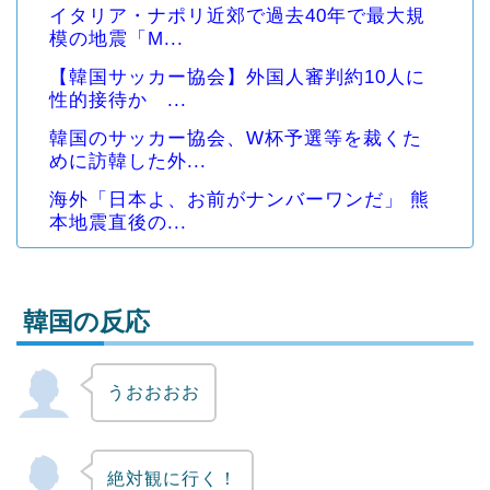
イタリア・ナポリ近郊で過去40年で最大規
模の地震「M...
【韓国サッカー協会】外国人審判約10人に
性的接待か ...
韓国のサッカー協会、W杯予選等を裁くた
めに訪韓した外...
海外「日本よ、お前がナンバーワンだ」 熊
本地震直後の...
韓国の反応
うおおおお
Powered by livedoor 相互RSS
絶対観に行く！