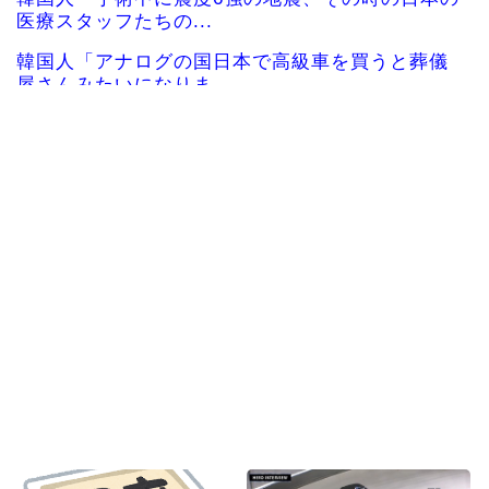
医療スタッフたちの...
韓国人「アナログの国日本で高級車を買うと葬儀
屋さんみたいになりま...
海外「凄すぎる！」折り紙と並ぶあの日本の偉大
な発明に海外がびっく...
海外の反応：韓国在住の日本人インフルエンサー
がライブ配信中に自殺...
海外「やっぱり日本のこういう部分が最高なんだ
よ！」外国人が語る日...
韓国人「日本がここまでの観光大国に発展した本
当の理由がこちら…」...
Powered by livedoor 相互RSS