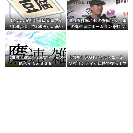
【白バラ案件】高級豆腐ワイ
得点圏打率.440の安田さん、娘
「150g×2丁で250円か…高い
の誕生日にホームランを打つ
けど美味そうだし一丁買ってみ
るか！」
【鷹談】雑談、2軍実況、その
【競馬】米G1ホイットニーS
他色々 No.３３８
ソヴリンティが圧勝で復活！マ
グニチュードは敗れる