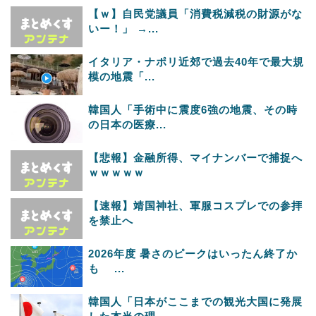
【ｗ】自民党議員「消費税減税の財源がな
いー！」 →...
イタリア・ナポリ近郊で過去40年で最大規
模の地震「...
韓国人「手術中に震度6強の地震、その時
の日本の医療...
【悲報】金融所得、マイナンバーで捕捉へ
ｗｗｗｗｗ
【速報】靖国神社、軍服コスプレでの参拝
を禁止へ
2026年度 暑さのピークはいったん終了か
も ...
韓国人「日本がここまでの観光大国に発展