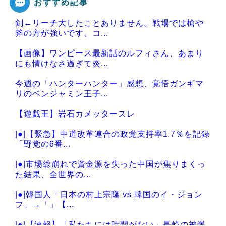
おすすめ記事
剣←リーチ大したことありません。戦場では槍や
Powered by livedoor 相互RSS
斧の方が強いです。コ...
【画像】ワンピース最新話のルフィさん、あまり
にも情けなさ過ぎて炎...
今週の「ハンターハンター」感想、覚悟ガンギマ
リのベンジャミン王子...
【遊戯王】岩石カメッタースレ
|●|【緊急】中道改革連合の政党支持率1.7％を記録
「野党の6番...
|●|市場総崩れで資金源を失った中国が焦りまくっ
た結果、全世界の...
|●|韓国人「日本の村上宗隆 vs 韓国のイ・ジョン
フ」→「」【...
|●|【速報】「私たちには時間がない」長崎の被爆