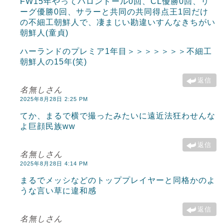
FW15年やってバロンドール0回、CL優勝0回、リ
ーグ優勝0回、サラーと共同の共同得点王1回だけ
の不細工朝鮮人で、凄まじい勘違いすんなきちがい
朝鮮人(童貞)
ハーランドのプレミア1年目＞＞＞＞＞＞＞不細工
朝鮮人の15年(笑)
返信
名無しさん
2025年8月28日 2:25 PM
てか、まるで横で撮ったみたいに遠近法狂わせんな
よ巨顔民族ww
返信
名無しさん
2025年8月28日 4:14 PM
まるでメッシなどのトッププレイヤーと同格かのよ
うな言い草に違和感
返信
名無しさん