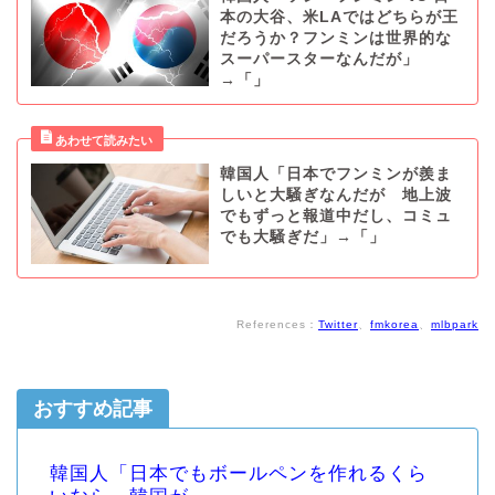
本の大谷、米LAではどちらが王
だろうか？フンミンは世界的な
スーパースターなんだが」
→「」
韓国人「日本でフンミンが羨ま
しいと大騒ぎなんだが 地上波
でもずっと報道中だし、コミュ
でも大騒ぎだ」→「」
References：
Twitter
、
fmkorea
、
mlbpark
おすすめ記事
韓国人「日本でもボールペンを作れるくら