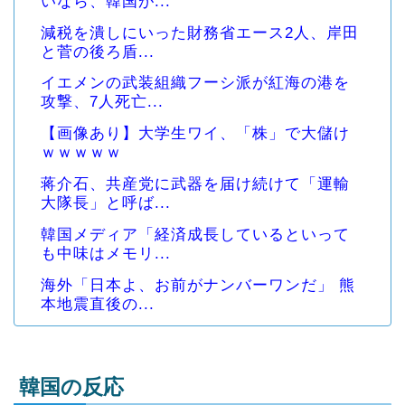
いなら、韓国が...
減税を潰しにいった財務省エース2人、岸田
と菅の後ろ盾...
イエメンの武装組織フーシ派が紅海の港を
攻撃、7人死亡...
【画像あり】大学生ワイ、「株」で大儲け
ｗｗｗｗｗ
蒋介石、共産党に武器を届け続けて「運輸
大隊長」と呼ば...
韓国メディア「経済成長しているといって
も中味はメモリ...
海外「日本よ、お前がナンバーワンだ」 熊
本地震直後の...
韓国の反応