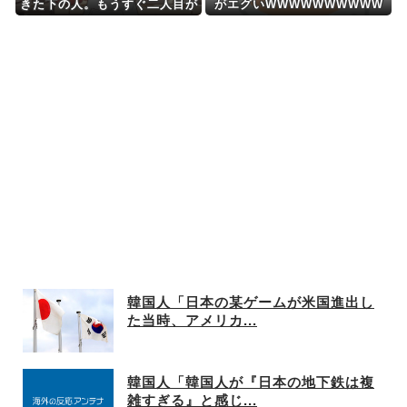
きた下の人。もうすぐ二人目が
がエグいWWWWWWWWWW
産まれるんだけど、この前あっ
WWWWWWWWWWWWWWW
たら「2週間で良いからご飯作
WWWWWWWWWWWWWWW
りに来て欲しい」とお願いされ
WWWWWWWWWWWWWWW
た
WW
韓国人「日本の某ゲームが米国進出し
た当時、アメリカ...
韓国人「韓国人が『日本の地下鉄は複
雑すぎる』と感じ...