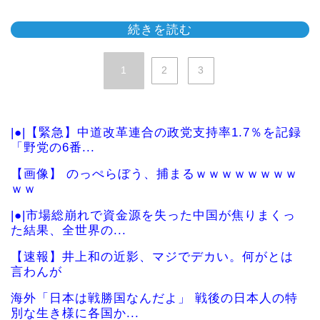
続きを読む
1
2
3
|●|【緊急】中道改革連合の政党支持率1.7％を記録
「野党の6番...
【画像】 のっぺらぼう、捕まるｗｗｗｗｗｗｗｗ
ｗｗ
|●|市場総崩れで資金源を失った中国が焦りまくっ
た結果、全世界の...
【速報】井上和の近影、マジでデカい。何がとは
言わんが
海外「日本は戦勝国なんだよ」 戦後の日本人の特
別な生き様に各国か...