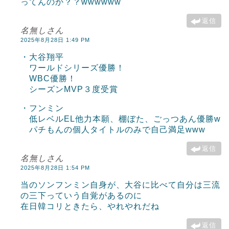
ってんのか？？wwwwww
返信
名無しさん
2025年8月28日 1:49 PM
・大谷翔平
ワールドシリーズ優勝！
WBC優勝！
シーズンMVP３度受賞
・フンミン
低レベルEL他力本願、棚ぼた、ごっつあん優勝w
パチもんの個人タイトルのみで自己満足www
返信
名無しさん
2025年8月28日 1:54 PM
当のソンフンミン自身が、大谷に比べて自分は三流
の三下っていう自覚があるのに
在日韓コリときたら、やれやれだね
返信