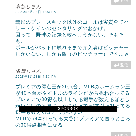
返信
名無しさん
2025年8月28日 4:03 PM
糞民のプレースキック以外のゴールは実質全てハ
リー・ケインのセンタリングのおかげ。
因って、野球の記録と較べようがない。そもそ
も、
ボールがバットに触れるまで介入者はピッチャー
しかいない。しかも敵（のピッチャー）ですよｗ
返信
名無しさん
2025年8月28日 4:33 PM
プレミアの得点王が20点台、MLBのホームラン王
が40本台がタイトルのラインだから概ね合ってる
プレミアで30得点以上してる選手が数えるほどし
かいないのと同じようにMLBで50本以上打ってる
SPONSOR
選手も数えるほどしかいない
MLBで54本打ってる大谷はプレミアで言うところ
の30得点相当になる