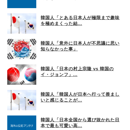
韓国人「とある日本人が極限まで趣味
を極めまくった結...
韓国人「意外に日本人が不思議に思い
知らなかった事」
韓国人「日本の村上宗隆 vs 韓国の
イ・ジョンフ」...
韓国人「韓国人が日本へ行って羨まし
いと感じることが...
韓国人「日本全国から選び抜かれた日
本で最も可愛い高...