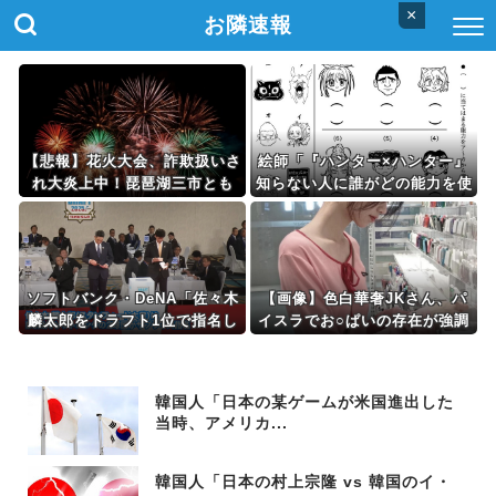
×
お隣速報
【悲報】花火大会、詐欺扱いさ
絵師「『ハンター×ハンター』
れ大炎上中！琵琶湖三市とも
知らない人に誰がどの能力を使
「知らない」と公式声明⇒！
うか解いてもらいたい」→問題
が絶妙すぎてファンのニヤニヤ
が止まらなくなるｗｗｗｗｗ
ソフトバンク・DeNA「佐々木
【画像】色白華奢JKさん、パ
麟太郎をドラフト1位で指名し
イスラでお○ぱいの存在が強調
ます！」←これなんだったの？
されてしまうｗｗｗｗｗｗｗｗ
ｗｗｗｗ
韓国人「日本の某ゲームが米国進出した
当時、アメリカ...
韓国人「日本の村上宗隆 vs 韓国のイ・