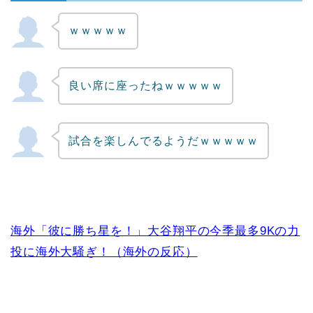
ｗｗｗｗｗ
Powered by livedoor 相互RSS
良い席に座ったねｗｗｗｗｗ
試合を楽しんでるようだｗｗｗｗｗ
海外「彼に勝ち星を！」大谷翔平の今季最多9Kの力
投に海外大騒ぎ！（海外の反応）