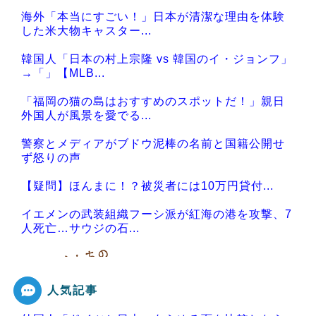
海外「本当にすごい！」日本が清潔な理由を体験
した米大物キャスター...
韓国人「日本の村上宗隆 vs 韓国のイ・ジョンフ」
→「」【MLB...
「福岡の猫の島はおすすめのスポットだ！」親日
外国人が風景を愛でる...
警察とメディアがブドウ泥棒の名前と国籍公開せ
ず怒りの声
【疑問】ほんまに！？被災者には10万円貸付...
イエメンの武装組織フーシ派が紅海の港を攻撃、7
人死亡…サウジの石...
人気記事
Powered by livedoor 相互RSS