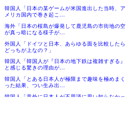
韓国人「日本の某ゲームが米国進出した当時、ア
メリカ国内で巻き起こ...
海外「日本の桜島が爆発して鹿児島の市街地の空
が真っ暗になる様子が...
外国人「ドイツと日本、あらゆる面を比較したら
どっちが上なの？」
韓国人「韓国人が『日本の地下鉄は複雑すぎる』
と感じる驚きの理由が...
韓国人「とある日本人が極限まで趣味を極めまく
った結果、つい生み出...
韓国人「意外に日本人が不思議に思い知らなかっ
た事」
韓国人「日本の村上宗隆 vs 韓国のイ・ジョン
フ」→「」【MLB...
海外「羨ましい！」日本ならではの夏の風物詩に