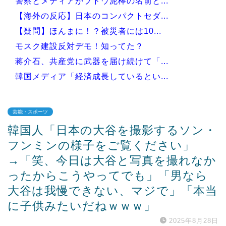
警察とメディアがブドウ泥棒の名前と...
【海外の反応】日本のコンパクトセダ...
【疑問】ほんまに！？被災者には10...
モスク建設反対デモ！知ってた？
蒋介石、共産党に武器を届け続けて「...
韓国メディア「経済成長しているとい...
芸能・スポーツ
韓国人「日本の大谷を撮影するソン・
Powered by livedoor 相互RSS
フンミンの様子をご覧ください」
→「笑、今日は大谷と写真を撮れなか
ったからこうやってでも」「男なら
大谷は我慢できない、マジで」「本当
に子供みたいだねｗｗｗ」
2025年8月28日