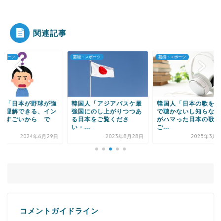
体験者団体が高市...
関連記事
・スポーツ
芸能・スポーツ
芸能・スポーツ
Powered by livedoor 相互RSS
国人「アジアバスケ最
韓国人「日本の歌をマジ
韓国人「日本の大谷
国にのし上がりつつあ
で聴かないし知らない俺
平、アジア人初・投
日本をご覧くださ
がハマった日本の歌を
のホームランダービ
...
ご...
場...
2023年8月28日
2025年3月25日
2021年6
コメントガイドライン