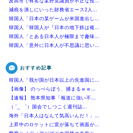
反高市で有名な某野党議員が不正な投...
減税を潰しにいった財務省エース2人...
韓国人「日本の某ゲームが米国進出し...
韓国人「韓国人が『日本の地下鉄は複...
韓国人「とある日本人が極限まで趣味...
韓国人「意外に日本人が不思議に思い...
韓国人「日本の村上宗隆 vs 韓国...
おすすめ記事
韓国人「我が国が日本以上の先進国に...
Powered by livedoor 相互RSS
【画像】 のっぺらぼう、捕まるｗｗ...
【速報】 熊本県知事「報道に強い不...
（ ´_ゝ`）国会でしつこく週刊誌...
海外「日本人はなんて気高いんだ！」...
上昇中のロケットに雷が落ちて画面が...