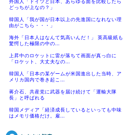
外国人「ドイツと日本、あらゆる面を比較したら
どっちが上なの？」
韓国人「我が国が日本以上の先進国になれない理
由がこちら・・・」
海外「日本人はなんて気高いんだ！」 英高級紙も
驚愕した極限の中の...
上昇中のロケットに雷が落ちて画面が真っ白に
「ロケット、大丈夫なの...
韓国人「日本の某ゲームが米国進出した当時、ア
メリカ国内で巻き起こ...
蒋介石、共産党に武器を届け続けて「運輸大隊
長」と呼ばれる
韓国メディア「経済成長しているといっても中味
はメモリ価格だけ。雇...