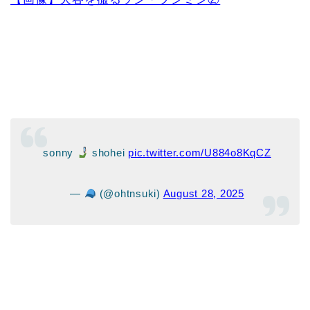
sonny
shohei
pic.twitter.com/U884o8KqCZ
—
(@ohtnsuki)
August 28, 2025