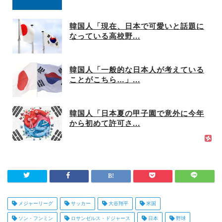
韓国人「現在、日本で可愛いと話題に
なっている高校野...
韓国人「一般的な日本人が考えている
ことがこちら…」...
韓国人「日本夏の甲子園で意外に今年
から初めて許可さ...
メジャーリーグ
サッカー
大谷翔平
米国
ソン・フンミン
ロサンゼルス・ドジャース
日本
野球