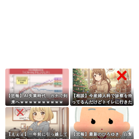
海外がびっくり仰天
海外「これは日本の主張が正しい…」米国に対す
る日本政府の懸念表明...
海外「日本人は何に使ってるんだ？」 世界的ブー
ムの日本の食品、買...
Powered by livedoor 相互RSS
【悲報】AI失業時代、ガチで到
【相談】今産婦人科で診察を待
来へｗｗｗｗｗｗｗｗｗｗ
ってるんだけどトイレに行きた
くなってきた…終わるまで我慢
できるかな
【えぇぇ】一年前に引っ越して
【悲報】最新のひろゆき、白髪