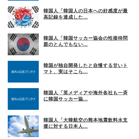
韓国人「韓国人の日本への好感度が最
高記録を達成した...
韓国人「韓国サッカー協会の性接待問
題のとんでもない...
韓国が独自開発したと自慢する甘いト
マト、実はそこら...
韓国人「英メディアや海外各社も一斉
に韓国サッカー協...
韓国人「大韓航空の熊本地震飲料水支
援に対する日本人...