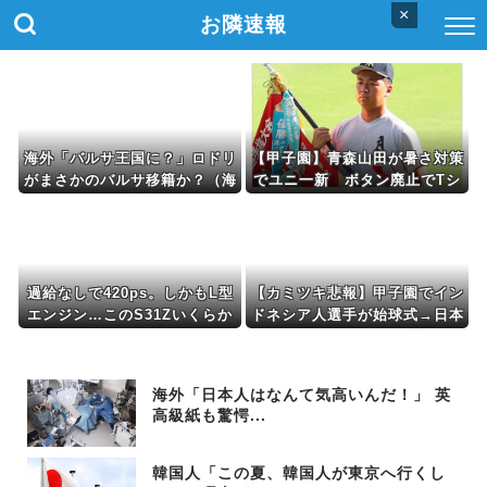
×
お隣速報
海外「バルサ王国に？」ロドリ
【甲子園】青森山田が暑さ対策
がまさかのバルサ移籍か？（海
でユニ一新 ボタン廃止でTシ
外の反応）
ャツ素材ｗｗｗ
過給なしで420ps。しかもL型
【カミツキ悲報】甲子園でイン
エンジン…このS31Zいくらか
ドネシア人選手が始球式→日本
かってるんだ… [422186189]
保守党・百田尚樹代表「甲子園
を政治利用するな！」
海外「日本人はなんて気高いんだ！」 英
高級紙も驚愕...
韓国人「この夏、韓国人が東京へ行くし