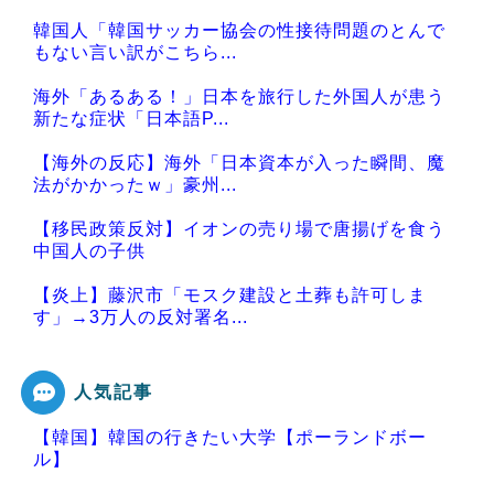
韓国人「韓国サッカー協会の性接待問題のとんで
もない言い訳がこちら...
海外「あるある！」日本を旅行した外国人が患う
新たな症状「日本語P...
【海外の反応】海外「日本資本が入った瞬間、魔
法がかかったｗ」豪州...
【移民政策反対】イオンの売り場で唐揚げを食う
中国人の子供
【炎上】藤沢市「モスク建設と土葬も許可しま
す」→3万人の反対署名...
人気記事
【韓国】韓国の行きたい大学【ポーランドボー
Powered by livedoor 相互RSS
ル】