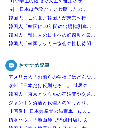
|●|小学生の段階で人生を確定させ...
|●|「日本は危険だ」と吹聴したの...
韓国人「この夏、韓国人が東京へ行く...
韓国人「韓国に10年間の出場権剥奪...
韓国人「韓国人の日本への好感度が最...
韓国人「韓国サッカー協会の性接待問...
韓国が独自開発したと自慢する甘いト...
おすすめ記事
アメリカ人「お前らの学校ではどんな...
Powered by livedoor 相互RSS
欧州「日本だけ反則だろ…」 世界の...
韓国人「東京とソウルの宿泊費や交通...
ジャンポケ斎藤と代理人のやりとり、...
【画像】 日本共産党の街宣車、ほん...
積水ハウス「地面師に55億円騙し取...