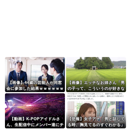
もない言い訳がこちら...
韓国が独自開発したと自慢する甘いトマト、実は
そこら辺のトマトに砂...
Powered by livedoor 相互RSS
【画像】44歳の芸能人が同窓
【画像】エッチなお姉さん「男
会に参加した結果ｗｗｗｗｗｗ
の子って、こういうのが好きな
ｗｗｗｗｗｗｗｗｗｗ
んでしょ…？」
【動画】K-POPアイドルさ
【悲報】女子アナ「男と話して
ん、生配信中にメンバー達にチ
る時、胸見てるのすぐわかる」
クビを弄られてしまう
←これマジ？ｗｗｗｗ