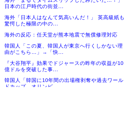
海外「まるでタイムスリップしたみたいだ…！」
日本の江戸時代の街並...
海外「日本人はなんて気高いんだ！」 英高級紙も
驚愕した極限の中の...
海外の反応：任天堂が熊本地震で無償修理対応
韓国人「この夏、韓国人が東京へ行くしかない理
由がこちら…」→「快...
『大谷翔平』効果でドジャースの昨年の収益が10
億ドルを突破した事...
韓国人「韓国に10年間の出場権剥奪や過去ワール
ドカップ、オリンピ...
海外「彼らこそ真のヒーローだ！」手術中に大地
震が起きた熊本総合病...
韓国人「韓国人の日本への好感度が最高記録を達
成した理由」
韓国人「韓国サッカー協会の性接待問題のとんで