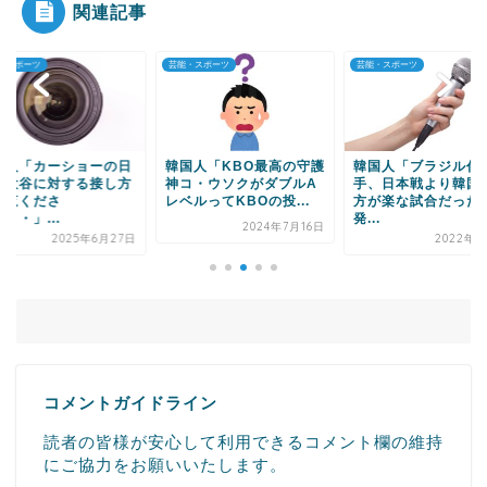
関連記事
・スポーツ
芸能・スポーツ
芸能・スポーツ
Powered by livedoor 相互RSS
国人「カーショーの日
韓国人「KBO最高の守護
韓国人「ブラジル代
の大谷に対する接し方
神コ・ウソクがダブルA
手、日本戦より韓国
ご覧くださ
レベルってKBOの投...
方が楽な試合だった
・・」...
発...
2024年7月16日
2025年6月27日
2022年6
コメントガイドライン
読者の皆様が安心して利用できるコメント欄の維持
にご協力をお願いいたします。