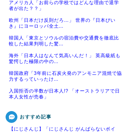
アメリカ人「お前らの学校ではどんな理由で退学
者が出た？？」
欧州「日本だけ反則だろ…」 世界の『日本びい
き』にヨーロッパ全土...
韓国人「東京とソウルの宿泊費や交通費を徹底比
較した結果判明した驚...
海外「日本人はなんて気高いんだ！」 英高級紙も
驚愕した極限の中の...
韓国政府「3年前に石炭火発のアンモニア混焼で協
力するっていったけ...
入国拒否の半数が日本人!? 「オーストラリアで日
本人女性が売春」
おすすめ記事
【にじさんじ】「にじさんじ がんばらないボイ