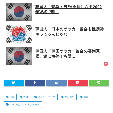
韓国人「悲報：FIFA会長にさえ2002
年W杯で韓...
韓国人「日本のサッカー協会も性接待
やってるんじゃな...
韓国人「韓国サッカー協会の審判買
収、遂に海外でも話...
日本
野球
メジャーリーグ
大谷翔平
米国
ロサンゼルス・ドジャース