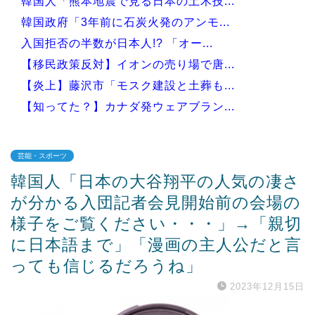
韓国人「熊本地震で見る日本の土木技...
韓国政府「3年前に石炭火発のアンモ...
入国拒否の半数が日本人!? 「オー...
【移民政策反対】イオンの売り場で唐...
【炎上】藤沢市「モスク建設と土葬も...
【知ってた？】カナダ発ウェアブラン...
芸能・スポーツ
韓国人「日本の大谷翔平の人気の凄さ
Powered by livedoor 相互RSS
が分かる入団記者会見開始前の会場の
様子をご覧ください・・・」→「親切
に日本語まで」「漫画の主人公だと言
っても信じるだろうね」
2023年12月15日