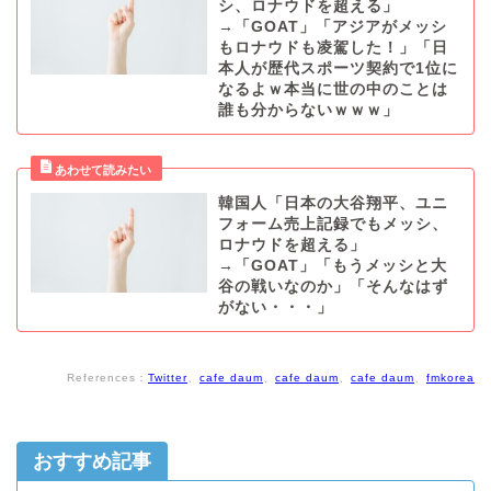
シ、ロナウドを超える」
→「GOAT」「アジアがメッシ
もロナウドも凌駕した！」「日
本人が歴代スポーツ契約で1位に
なるよｗ本当に世の中のことは
誰も分からないｗｗｗ」
韓国人「日本の大谷翔平、ユニ
フォーム売上記録でもメッシ、
ロナウドを超える」
→「GOAT」「もうメッシと大
谷の戦いなのか」「そんなはず
がない・・・」
References：
Twitter
、
cafe daum
、
cafe daum
、
cafe daum
、
fmkorea
おすすめ記事