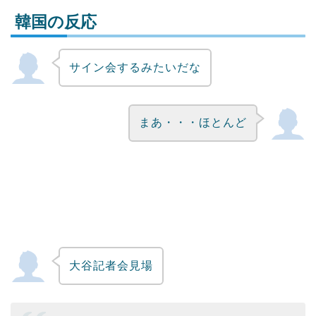
韓国の反応
サイン会するみたいだな
Powered by livedoor 相互RSS
まあ・・・ほとんど
大谷記者会見場