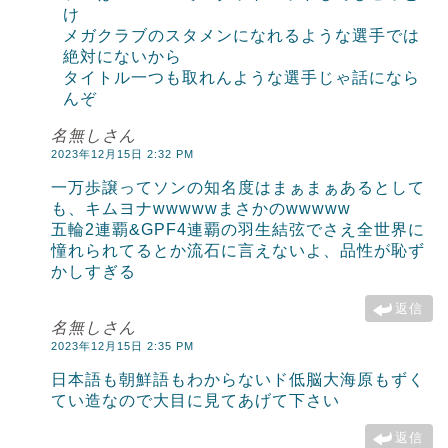
け
メガクラブのスタメンになれるような選手では
絶対にないから
タイトル一つも取れんような選手じゃ話になら
んぞ
名無しさん
2023年12月15日 2:32 PM
一万歩譲ってソンの知名度はまぁまぁあるとして
も、キムヨナwwwwwまさかのwwwww
五輪2連覇&GPF4連覇の羽生結弦でさえ全世界に
憧れられてるとか流石に言えないよ、品性が恥ず
かしすぎる
返信
名無しさん
2023年12月15日 2:35 PM
日本語も朝鮮語もわからないド低脳大海原もずく
てい造なので大目に見てあげて下さい
返信