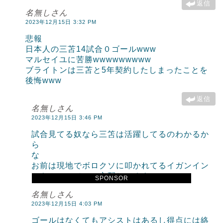
返信
名無しさん
2023年12月15日 3:32 PM
悲報
日本人の三苫14試合０ゴールwww
マルセイユに苦勝wwwwwwwww
ブライトンは三苫と5年契約したしまったことを
後悔www
返信
名無しさん
2023年12月15日 3:46 PM
試合見てる奴なら三笘は活躍してるのわかるか
ら
な
お前は現地でボロクソに叩かれてるイガンイン
とキムミンジェの心配してろよw
SPONSOR
名無しさん
2023年12月15日 4:03 PM
ゴールはなくてもアシストはあるし得点には絡