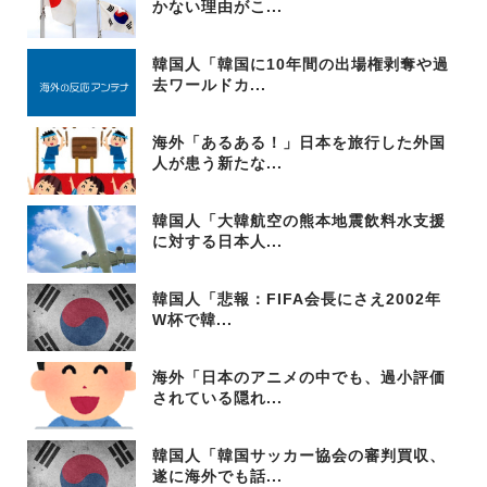
かない理由がこ...
韓国人「韓国に10年間の出場権剥奪や過
去ワールドカ...
海外「あるある！」日本を旅行した外国
人が患う新たな...
韓国人「大韓航空の熊本地震飲料水支援
に対する日本人...
韓国人「悲報：FIFA会長にさえ2002年
W杯で韓...
海外「日本のアニメの中でも、過小評価
されている隠れ...
韓国人「韓国サッカー協会の審判買収、
遂に海外でも話...