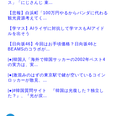
Powered by livedoor 相互RSS
ス」「にじさんじ 束...
【悲報】白浜町「100万円やるからパンダに代わる
観光資源考えてく...
【学マス】AIライザに対抗して学マスもAIアイド
ルを出そう
【日向坂46】今回はお手頃価格？日向坂46と
BEAMSのコラボが...
|●|韓国人「海外で韓国サッカーの2002年ベスト4
の実力は、実...
|●|激混みのはずの東京駅で鍵が空いているコイン
ロッカーが散見、...
|●|#韓国質問サイト 『韓国は光復した？独立し
た？』、『光が戻...
|●|韓国人「韓国サッカー協会の性接待問題のとん
でもない言い訳が...