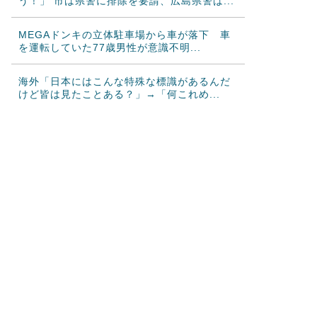
う！」 市は県警に排除を要請、広島県警は...
MEGAドンキの立体駐車場から車が落下 車
を運転していた77歳男性が意識不明...
海外「日本にはこんな特殊な標識があるんだ
けど皆は見たことある？」→「何これめ...
韓国人「韓国で行われた日本に対する最新の
好感度調査の結果がこちら…」→「どう...
韓国人「悲報：日本と韓国の立場が完全に逆
転してしまった模様…」→「日本を笑っ...
カナダ人「お前らの国で異性の服を着てたら
どう思われる？」
海外「これが文明か！」日本に比べて超石器
時代だった英国に海外が大騒ぎ
韓国人「トヨタが2027年に次世代ハイブリッ