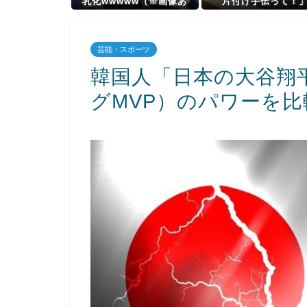
乳化wwwww（※画像あ
片付け手伝って！
り）
芸能・スポーツ
韓国人「日本の大谷翔
グMVP）のパワーを