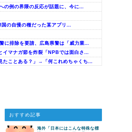
への例の界隈の反応が話題に、今に...
韓国の自慢の種だった某アプリ...
に排除を要請、広島県警は「威力業...
マナガ節を炸裂「NPBでは面白さ...
たことある？」→「何これめちゃくち...
った模様…」→「日本を笑って見てた...
ゃない…！」外国人を夢中ににする世...
た英国に海外が大騒ぎ
おすすめ記事
海外「日本にはこんな特殊な標