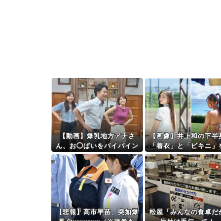
【動画】爆乳地方アナさ
【画像】井上和の下半
ん、お◯ぱいをバイバイン
「着衣」と「ビキニ」
揺らしてしまうｗｗｗwｗ
較した結果wwwww
ｗｗｗｗｗｗｗ
【悲報】高市早苗、突如爆
松屋「みんなの食卓だ