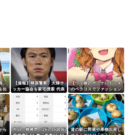
身、
【速報】韓国警察、大韓サ
【ウマ娘】ポッケにドンキ
を比
ッカー協会を家宅捜索 代表
のペラコスでファッション
w
監督選考巡り ・・・
ショーしてほしい…
から
中日・根尾昂（26）16試合
道の駅に野菜や果物出荷し