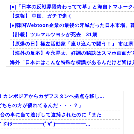
|●|「日本の反戦界隈終わってて草」と海自トマホーク
【速報】 中国、ガチで逝く
|●|韓国Webtoon企業の最後の牙城だった日本市場、
【訃報】ツルマルツヨシが死去 31歳
【原爆の日】極左活動家「座り込んで闘う！」 市は県警
【海外の反応】今永昇太、好調の秘訣はスマホ画面だとイ
海外「日本にはこんな特殊な標識があるんだけど皆は見
韓国人「悲報：日本と韓国の立場が完全に逆転してしま
海外「日本のアニメは世界観や設定の作り込みが半端じ
海外「これが文明か！」日本に比べて超石器時代だっ
カンボジアからカザフスタンへ拠点を移し...
どちらの方が優れてるんだ・・・？」
台の車に当て逃げして逮捕されたのに「また...
Powered by livedoor 相互RSS
ﾀ━━━━━━(ﾟ∀ﾟ)━━━━━━...