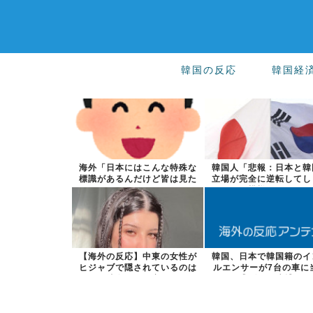
韓国の反応
韓国経
海外「日本にはこんな特殊な
韓国人「悲報：日本と韓
標識があるんだけど皆は見た
立場が完全に逆転してし
ことある？」...
た模様…」→...
【海外の反応】中東の女性が
韓国、日本で韓国籍のイ
ヒジャブで隠されているのは
ルエンサーが7台の車に
彼女たちが完...
逃げして逮捕...