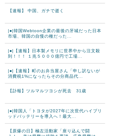
【速報】 中国、ガチで逝く
|●|韓国Webtoon企業の最後の牙城だった日本
市場、韓国の自慢の種だった...
|●|【速報】日本製メモリに世界中から注文殺
到！！！ １兆５０００億円で工場...
|●|【速報】町のお弁当屋さん「申し訳ないが
消費税1%になったらその分商品代...
【訃報】ツルマルツヨシが死去 31歳
|●|韓国人「トヨタが2027年に次世代ハイブリ
ッドバッテリーを導入へ！最大...
【原爆の日】極左活動家「座り込んで闘