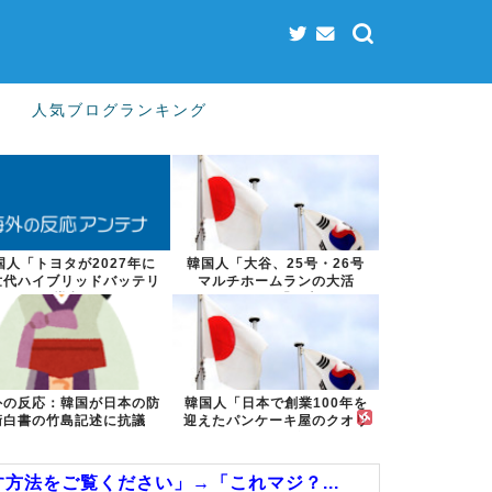
人気ブログランキング
国人「トヨタが2027年に
韓国人「大谷、25号・26号
世代ハイブリッドバッテリ
マルチホームランの大活
ーを導入へ...
躍！」→「日本...
外の反応：韓国が日本の防
韓国人「日本で創業100年を
衛白書の竹島記述に抗議
迎えたパンケーキ屋のクオリ
ティをご覧...
方法をご覧ください」→「これマジ？...