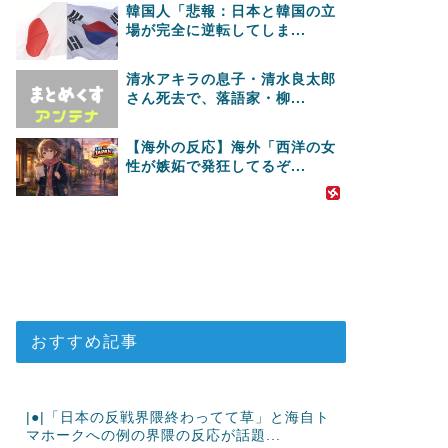
韓国人「悲報：日本と韓国の立
場が完全に逆転してしま...
清水アキラの息子・清水良太郎
さん死去で、落語家・柳...
【海外の反応】海外「西洋の女
性が嫉妬で発狂してるぞ...
おすすめ記事
|●|「日本の反戦界隈終わってて草」と海自ト
マホークへの例の界隈の反応が話題...