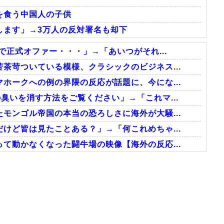
を食う中国人の子供
します」→3万人の反対署名も却下
で正式オファー・・・」→「あいつがそれ...
茶苛ついている模様、クラシックのビジネス...
ホークへの例の界隈の反応が話題に、今にな...
臭いを消す方法をご覧ください」→「これマ...
モンゴル帝国の本当の恐ろしさに海外が大騒...
けど皆は見たことある？」→「何これめちゃ...
て動かなくなった闘牛場の映像【海外の反応...