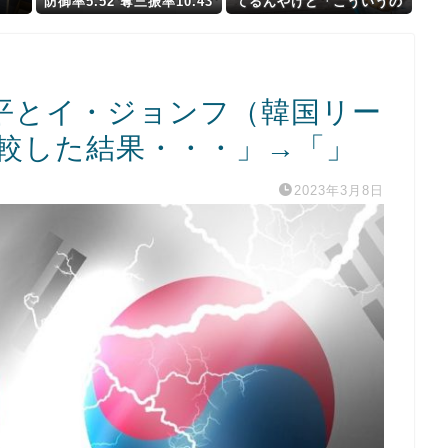
」
防御率5.52 奪三振率10.43
てるんやけど「こういうの
K/BB1.55 WHIP1.57
欲しい」とかある？
平とイ・ジョンフ（韓国リー
比較した結果・・・」→「」
2023年3月8日