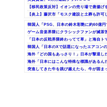
【移民政策反対】イオンの売り場で唐揚げ
【炎上】藤沢市「モスク建設と土葬も許可
韓国人「PSG、日本の鈴木彩艶に約60億円
ゲーム音楽界隈にクラシックファンが滅茶苦
「日本の反戦界隈終わってて草」と海自トマ
Powered by livedoor 相互RSS
韓国人「日本のXで話題になったエアコンの
海外「どの国もあっさり！」日本が撃退した
海外「日本にはこんな特殊な標識があるんだ
突進してきた牛を跳び越えたら、牛が固まっ
Powered by livedoor 相互RSS