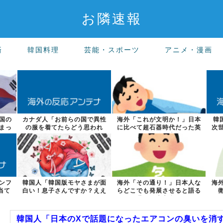
お隣速報
済
韓国料理
芸能・スポーツ
アニメ・漫画
国の
カナダ人「お前らの国で異性
海外「これが文明か！」日本
韓
まっ
の服を着てたらどう思われ
に比べて超石器時代だった英
次
る？」
国に海外が大...
ンフ
韓国人「韓国版モヤさまが面
海外「その通り！」日本人な
海
当て
白い！息子さんですか？ええ
らどこでも発展させると語る
えええっ？？...
世界的大富豪...
韓国人「日本のXで話題になったエアコンの臭いを消す