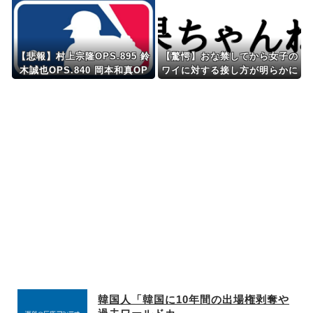
【悲報】村上宗隆OPS.895 鈴
【驚愕】おな禁してから女子の
木誠也OPS.840 岡本和真OP
ワイに対する接し方が明らかに
S.742 吉田正尚OPS.740←こ
変わったwwww
れ
韓国人「韓国に10年間の出場権剥奪や