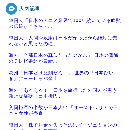
人気記事
韓国人「日本のアニメ業界で100年続いている暗黙
Powered by livedoor 相互RSS
の伝統がこちら・...
韓国人「人間冷蔵庫は日本が作ったから絶対に売
れないと思ったのに、...
海外「全部日本の真似だったのか…」 日本の普通
のテレビ番組が最新...
欧州「日本だけ反則だろ…」 世界の『日本びい
き』にヨーロッパ全土...
海外「あるある！」日本を旅行した外国人が患う
新たな症状「日本後P...
入国拒否の半数が日本人!? 「オーストラリアで日
本人女性が売春」
韓国人「株でお金を失ったのはイ・ジェミョンの