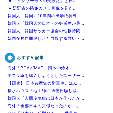
|●|「ピクサー最大の失敗だ」と日...
|●|辺野古の防犯カメラ画像を見た...
韓国人「韓国に10年間の出場権剥奪...
韓国人「韓国人の日本への好感度が最...
韓国人「韓国サッカー協会の性接待問...
韓国が独自開発したと自慢する甘いト...
韓国人「大韓航空の熊本地震飲料水支...
おすすめ記事
海外「PCAがMVP」岡本vs鈴木...
Powered by livedoor 相互RSS
テスラ車を購入しようとしたユーザー...
【画像】 日本共産党の街宣車、ほん...
積水ハウス「地面師に55億円騙し取...
韓国人「人間冷蔵庫は日本が作ったか...
海外「全部日本の真似だったのか…」...