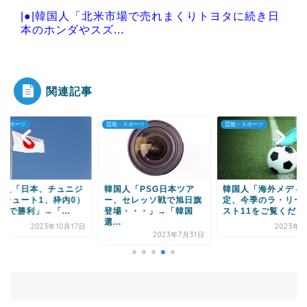
|●|韓国人「北米市場で売れまくりトヨタに続き日
本のホンダやスズ...
|●|韓国人「海外の超有名アーティストって、なん
で日本には訪れる...
関連記事
・スポーツ
芸能・スポーツ
芸能・スポーツ
Powered by livedoor 相互RSS
国人「日本、チュニジ
韓国人「PSG日本ツア
韓国人「海外メディ
（シュート1、枠内0）
ー、セレッソ戦で旭日旗
定、今季のラ・リー
-0で勝利」→「...
登場・・・」→「韓国
スト11をご覧ください
選...
2023年10月17日
2023年6
2023年7月31日