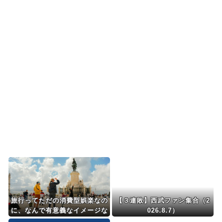
海外「日本のアニメの中でも、過小評価されてい
る隠れた名作といえば...
日本人「敷地内に勝手に停めた車がバチバチにブ
ロックされててウケた...
海外の反応：韓国サッカー協会、国際審判員らを
性接待
海外の反応：熊本の病院で手術中に熊本地震が発
生、大揺れの中でも患...
Powered by livedoor 相互RSS
旅行ってただの消費型娯楽なの
【３連敗】西武ファン集合（2
に、なんで有意義なイメージな
026.8.7）
んだろうな