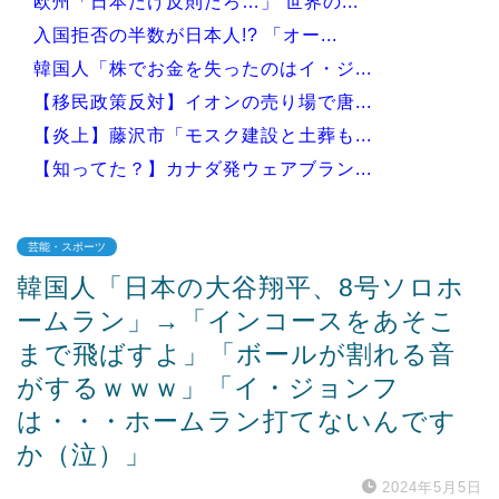
欧州「日本だけ反則だろ…」 世界の...
入国拒否の半数が日本人!? 「オー...
韓国人「株でお金を失ったのはイ・ジ...
【移民政策反対】イオンの売り場で唐...
【炎上】藤沢市「モスク建設と土葬も...
【知ってた？】カナダ発ウェアブラン...
芸能・スポーツ
韓国人「日本の大谷翔平、8号ソロホ
Powered by livedoor 相互RSS
ームラン」→「インコースをあそこ
まで飛ばすよ」「ボールが割れる音
がするｗｗｗ」「イ・ジョンフ
は・・・ホームラン打てないんです
か（泣）」
2024年5月5日