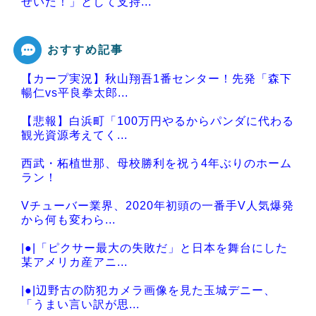
せいだ！」として支持...
おすすめ記事
【カープ実況】秋山翔吾1番センター！先発「森下
Powered by livedoor 相互RSS
暢仁vs平良拳太郎...
【悲報】白浜町「100万円やるからパンダに代わる
観光資源考えてく...
西武・柘植世那、母校勝利を祝う4年ぶりのホーム
ラン！
Vチューバー業界、2020年初頭の一番手V人気爆発
から何も変わら...
|●|「ピクサー最大の失敗だ」と日本を舞台にした
某アメリカ産アニ...
|●|辺野古の防犯カメラ画像を見た玉城デニー、
「うまい言い訳が思...