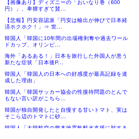
【画像あり】ディズニーの「おいなり巻（600
円）」、卑猥すぎて賛...
【悲報】円安容認派「円安は輸出が伸びで日本経
済ホクホク！」⇒ 世...
韓国人「韓国に10年間の出場権剥奪や過去ワール
ドカップ、オリンピ...
海外「あるある！」日本を旅行した外国人が患う
新たな症状「日本後P...
韓国人「韓国人の日本への好感度が最高記録を達
成した理由」
韓国人「韓国サッカー協会の性接待問題のとんで
もない言い訳がこちら...
韓国が独自開発したと自慢する甘いトマト、実は
そこら辺のトマトに砂...
韓国人「大韓航空の熊本地震飲料水支援に対する
日本人の反応をご覧く...