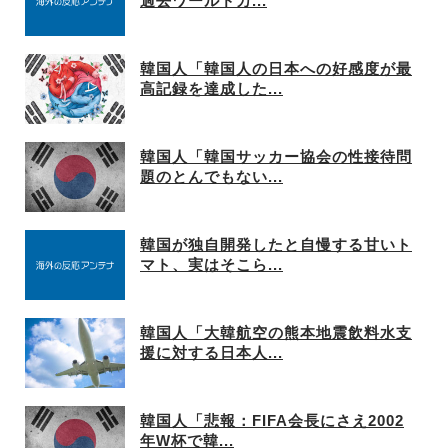
過去ワールドカ...
韓国人「韓国人の日本への好感度が最
高記録を達成した...
韓国人「韓国サッカー協会の性接待問
題のとんでもない...
韓国が独自開発したと自慢する甘いト
マト、実はそこら...
韓国人「大韓航空の熊本地震飲料水支
援に対する日本人...
韓国人「悲報：FIFA会長にさえ2002
年W杯で韓...