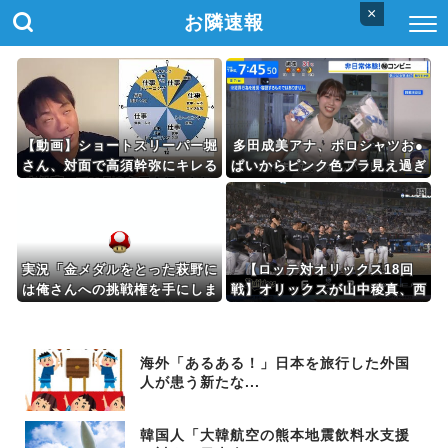
×
お隣速報
【動画】ショートスリーパー堀
多田成美アナ、ポロシャツお●
さん、対面で高須幹弥にキレる
ぱいからピンク色ブラ見え過ぎ
最高！
実況「金メダルをとった萩野に
【ロッテ対オリックス18回
は俺さんへの挑戦権を手にしま
戦】オリックスが山中稜真、西
した！」俺「ほう君が萩野か」
川龍馬、来田涼斗に一発！ 貯
金１に戻す 寺西成騎は６回２
失点で４・１６以来の先発勝利
海外「あるある！」日本を旅行した外国
人が患う新たな...
韓国人「大韓航空の熊本地震飲料水支援