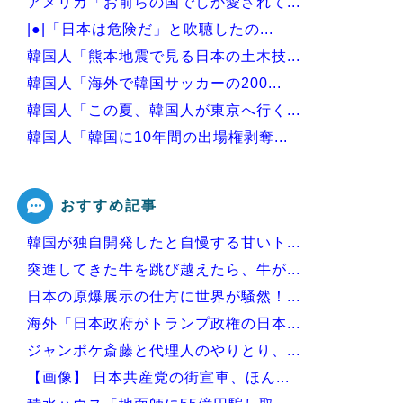
アメリカ「お前らの国でしか愛されて...
|●|「日本は危険だ」と吹聴したの...
韓国人「熊本地震で見る日本の土木技...
韓国人「海外で韓国サッカーの200...
韓国人「この夏、韓国人が東京へ行く...
韓国人「韓国に10年間の出場権剥奪...
韓国人「韓国人の日本への好感度が最...
おすすめ記事
韓国が独自開発したと自慢する甘いト...
Powered by livedoor 相互RSS
突進してきた牛を跳び越えたら、牛が...
日本の原爆展示の仕方に世界が騒然！...
海外「日本政府がトランプ政権の日本...
ジャンポケ斎藤と代理人のやりとり、...
【画像】 日本共産党の街宣車、ほん...