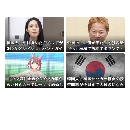
Powered by livedoor 相互RSS
韓国人「朝目覚めたらベッドが
中居正広「俺が来たことは内緒
360度グルグル…」ハン・ガイ
だべ」極秘で熊本でボランティ
ンを苦しめた『あの病気』が話
アをしていた・・・
題に
【ウマ娘】正直ダンツと5年く
韓国人「韓国サッカー協会の接
らい付き合ってゆっくり結婚し
待問題が今日まで大騒ぎになら
たい
なかった理由がこちら…」→
「処罰すべき…（ﾌﾞﾙﾌﾞﾙ」＝
韓国の反応