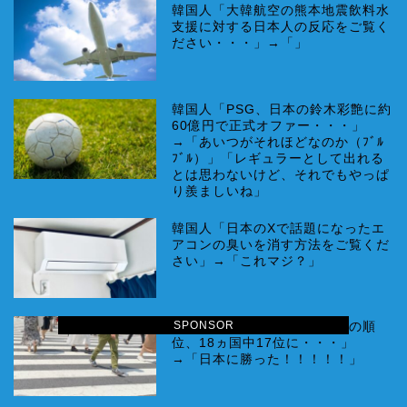
韓国人「大韓航空の熊本地震飲料水
支援に対する日本人の反応をご覧く
ださい・・・」→「」
韓国人「PSG、日本の鈴木彩艶に約
60億円で正式オファー・・・」
→「あいつがそれほどなのか（ﾌﾞﾙ
ﾌﾞﾙ）」「レギュラーとして出れる
とは思わないけど、それでもやっぱ
り羨ましいね」
韓国人「日本のXで話題になったエ
アコンの臭いを消す方法をご覧くだ
さい」→「これマジ？」
SPONSOR
韓国人「韓国人の精神的健康の順
位、18ヵ国中17位に・・・」
→「日本に勝った！！！！！」