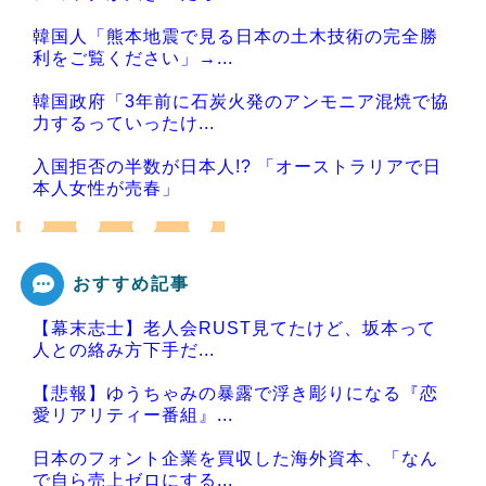
韓国人「熊本地震で見る日本の土木技術の完全勝
利をご覧ください」→...
韓国政府「3年前に石炭火発のアンモニア混焼で協
力するっていったけ...
入国拒否の半数が日本人!? 「オーストラリアで日
本人女性が売春」
おすすめ記事
Powered by livedoor 相互RSS
【幕末志士】老人会RUST見てたけど、坂本って
人との絡み方下手だ...
【悲報】ゆうちゃみの暴露で浮き彫りになる『恋
愛リアリティー番組』...
日本のフォント企業を買収した海外資本、「なん
で自ら売上ゼロにする...