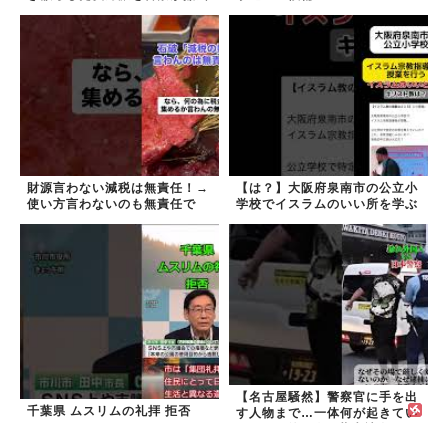
しました！
財源言わない減税は無責任！→
【は？】大阪府泉南市の公立小
使い方言わないのも無責任で
学校でイスラムのいい所を学ぶ
は？
【名古屋騒然】警察官に手を出
千葉県 ムスリムの礼拝 拒否
す人物まで…一体何が起きてい
るのか #外国人 #共生社会
#japan