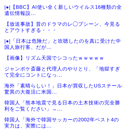
|●|【BBC】AI使い全く新しいウイルス16種類の全
遺伝情報設...
【放送事故】昔のドラマのレ◯プシーン、今見る
とアウトすぎる・・・
|●|「日本は危険だ」と吹聴したのを真に受けた中
国人旅行客、だが...
【画像】リズム天国でシコったｗｗｗｗｗ
ジャンポケ斎藤と代理人のやりとり、「地獄すぎ
て完全にコントになっ...
海外「素晴らしい！」日本が買収したUSスチール
驚異の大復活に米国...
韓国人「熊本地震で見る日本の土木技術の完全勝
利をご覧ください」→...
韓国人「海外で韓国サッカーの2002年ベスト4の
実力は、実際には...