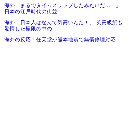
海外「まるでタイムスリップしたみたいだ…！」
日本の江戸時代の街並...
海外「日本人はなんて気高いんだ！」 英高級紙も
驚愕した極限の中の...
海外の反応：任天堂が熊本地震で無償修理対応
韓国人「この夏、韓国人が東京へ行くしかない理
由がこちら…」→「快...
『大谷翔平』効果でドジャースの昨年の収益が10
億ドルを突破した事...
韓国人「韓国に10年間の出場権剥奪や過去ワール
ドカップ、オリンピ...
韓国人「韓国人の日本への好感度が最高記録を達
成した理由」