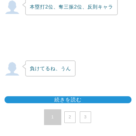
本塁打2位、奪三振2位、反則キャラ
負けてるね、うん
続きを読む
1
2
3