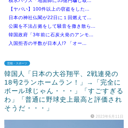
積水ハウス「地面師に55億円騙し取...
【ヤバい】100件以上の窃盗をした...
日本の神社仏閣が22日に１回燃えて...
公園を不法占拠をして騒音を撒き散ら...
韓国政府「3年前に石炭火発のアンモ...
入国拒否の半数が日本人!? 「オー...
芸能・スポーツ
韓国人「日本の大谷翔平、2戦連発の
Powered by livedoor 相互RSS
18号2ランホームラン！」→「完全に
ボール球じゃん・・・」「すごすぎる
わ」「普通に野球史上最高と評価され
そうだ・・・」
2023年6月11日