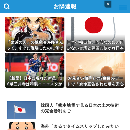
×
お隣速報
「鬼滅の刃」の煉獄杏寿郎さん
日本の輸出額、円安なのに人口
って、すぐに退場したのに何で
少ない台湾と韓国に抜かれ日本
人気あるの？？
沈没死亡
【新星】日本に現れた新星、1
お見合い相手との2度目のデー
6歳三井寺は和製イニエスタか
トで「余命宣告された母を安心
ｗｗｗｗｗ
させたい」とプロポーズされ
た。「君だったら母も安心する
し、僕も上手くやっていけると
韓国人「熊本地震で見る日本の土木技術
思う」と…
の完全勝利をご...
海外「まるでタイムスリップしたみたい