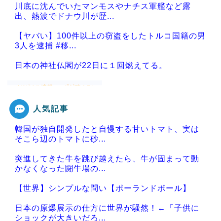
川底に沈んでいたマンモスやナチス軍艦など露
出、熱波でドナウ川が歴...
【ヤバい】100件以上の窃盗をしたトルコ国籍の男
3人を逮捕 #移...
日本の神社仏閣が22日に１回燃えてる。
人気記事
Powered by livedoor 相互RSS
韓国が独自開発したと自慢する甘いトマト、実は
そこら辺のトマトに砂...
突進してきた牛を跳び越えたら、牛が固まって動
かなくなった闘牛場の...
【世界】シンプルな問い【ポーランドボール】
日本の原爆展示の仕方に世界が騒然！←「子供に
ショックが大きいだろ...