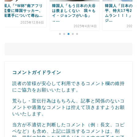
国人「“W杯”南アフリ
韓国人「もう日本の大谷
韓国人「日本の大谷
監督に韓国サッカー、
は羨ましくない 我々も
平、特大17号2ラン
国選手について尋ね...
イ・ジョンフがいる」
ムラン！！！」→「
→...
ジ...
2025年12月6日
2025年4月14日
2023年6
コメントガイドライン
読者の皆様が安心して利用できるコメント欄の維持
にご協力をお願いいたします。
荒らし・宣伝行為はもちろん、記事と関係のないコ
メントや過激なコメントは控えて頂きますようお願
いいたします。
当方が不適切と判断したコメント（例：長文、コピ
ペなど）も含め、上記に該当するコメントは、削