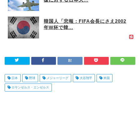
援に対する日本人...
韓国人「悲報：FIFA会長にさえ2002
年W杯で韓...
日本
野球
メジャーリーグ
大谷翔平
米国
ロサンゼルス・エンゼルス