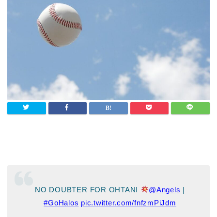
NO DOUBTER FOR OHTANI
@Angels
|
#GoHalos
pic.twitter.com/fnfzmPiJdm