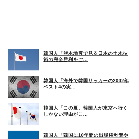
韓国人「熊本地震で見る日本の土木技
術の完全勝利をご...
韓国人「海外で韓国サッカーの2002年
ベスト4の実...
韓国人「この夏、韓国人が東京へ行く
しかない理由がこ...
韓国人「韓国に10年間の出場権剥奪や