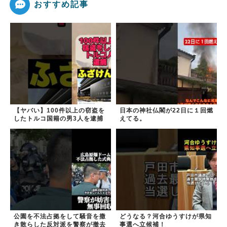
おすすめ記事
【ヤバい】100件以上の窃盗を
日本の神社仏閣が22日に１回燃
したトルコ国籍の男3人を逮捕
えてる。
#移民 #外国人
公園を不法占拠をして騒音を撒
どうなる？河合ゆうすけが県知
き散らした反対派を警察が撤去
事選へ立候補！