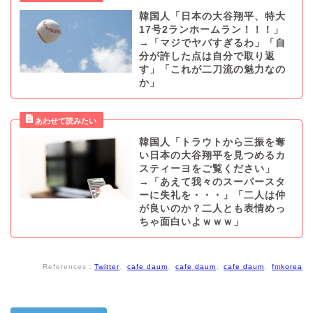
韓国人「日本の大谷翔平、特大
17号2ランホームラン！！！」
→「マジでヤバすぎるわ」「自
分が許した点は自分で取り返
す」「これが二刀流の魅力なの
か」
韓国人「トラウトから三振を奪
い日本の大谷翔平を見つめるカ
スティーヨをご覧ください」
→「あえて我々のスーパースタ
ーに失礼を・・・」「二人は仲
が良いのか？二人とも表情めっ
ちゃ面白いよｗｗｗ」
References：
Twitter
、
cafe daum
、
cafe daum
、
cafe daum
、
fmkorea