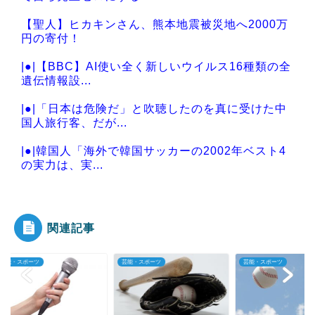
【聖人】ヒカキンさん、熊本地震被災地へ2000万
円の寄付！
|●|【BBC】AI使い全く新しいウイルス16種類の全
遺伝情報設...
|●|「日本は危険だ」と吹聴したのを真に受けた中
国人旅行客、だが...
|●|韓国人「海外で韓国サッカーの2002年ベスト4
の実力は、実...
|●|韓国人「熊本地震で見る日本の土木技術の完全
勝利をご覧くださ...
関連記事
・スポーツ
芸能・スポーツ
芸能・スポーツ
Powered by livedoor 相互RSS