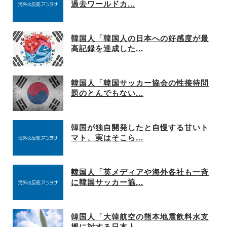
過去ワールドカ...
韓国人「韓国人の日本への好感度が最
高記録を達成した...
韓国人「韓国サッカー協会の性接待問
題のとんでもない...
韓国が独自開発したと自慢する甘いト
マト、実はそこら...
韓国人「英メディアや海外各社も一斉
に韓国サッカー協...
韓国人「大韓航空の熊本地震飲料水支