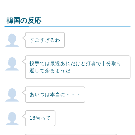
韓国の反応
すごすぎるわ
Powered by livedoor 相互RSS
投手では最近あれだけど打者で十分取り
返して余るようだ
あいつは本当に・・・
18号って