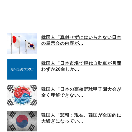
韓国人「真似せずにはいられない日本
の展示会の内容が...
韓国人「日本市場で現代自動車が月間
わずか20台しか...
韓国人「日本の高校野球甲子園大会が
全く理解できない...
韓国人「悲報：現在、韓国が全国的に
大騒ぎになってい...