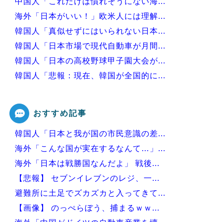
中国人「これだけは慣れそうにない海...
海外「日本がいい！」欧米人には理解...
韓国人「真似せずにはいられない日本...
韓国人「日本市場で現代自動車が月間...
韓国人「日本の高校野球甲子園大会が...
韓国人「悲報：現在、韓国が全国的に...
韓国人「日本の有名な山小屋でとんで...
おすすめ記事
韓国人「日本と我が国の市民意識の差...
Powered by livedoor 相互RSS
海外「こんな国が実在するなんて…」...
海外「日本は戦勝国なんだよ」 戦後...
【悲報】 セブンイレブンのレジ、一...
避難所に土足でズカズカと入ってきて...
【画像】 のっぺらぼう、捕まるｗｗ...