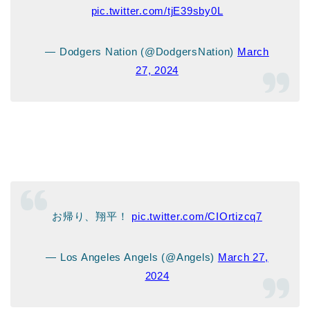
pic.twitter.com/tjE39sby0L
— Dodgers Nation (@DodgersNation)
March
27, 2024
お帰り、翔平！
pic.twitter.com/CIOrtizcq7
— Los Angeles Angels (@Angels)
March 27,
2024