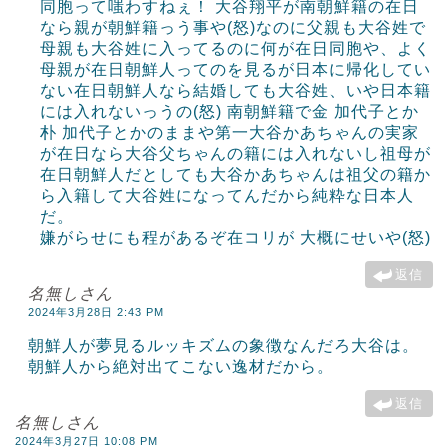
同胞って嗤わすねぇ！ 大谷翔平が南朝鮮籍の在日
なら親が朝鮮籍っう事や(怒)なのに父親も大谷姓で
母親も大谷姓に入ってるのに何が在日同胞や、よく
母親が在日朝鮮人ってのを見るが日本に帰化してい
ない在日朝鮮人なら結婚しても大谷姓、いや日本籍
には入れないっうの(怒) 南朝鮮籍で金 加代子とか
朴 加代子とかのままや第一大谷かあちゃんの実家
が在日なら大谷父ちゃんの籍には入れないし祖母が
在日朝鮮人だとしても大谷かあちゃんは祖父の籍か
ら入籍して大谷姓になってんだから純粋な日本人
だ。
嫌がらせにも程があるぞ在コリが 大概にせいや(怒)
返信
名無しさん
2024年3月28日 2:43 PM
朝鮮人が夢見るルッキズムの象徴なんだろ大谷は。
朝鮮人から絶対出てこない逸材だから。
返信
名無しさん
2024年3月27日 10:08 PM