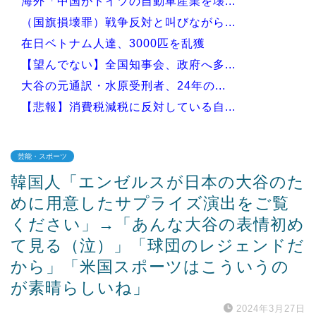
海外「中国がドイツの自動車産業を壊...
（国旗損壊罪）戦争反対と叫びながら...
在日ベトナム人達、3000匹を乱獲
【望んでない】全国知事会、政府へ多...
大谷の元通訳・水原受刑者、24年の...
【悲報】消費税減税に反対している自...
芸能・スポーツ
韓国人「エンゼルスが日本の大谷のた
Powered by livedoor 相互RSS
めに用意したサプライズ演出をご覧
ください」→「あんな大谷の表情初め
て見る（泣）」「球団のレジェンドだ
から」「米国スポーツはこういうの
が素晴らしいね」
2024年3月27日