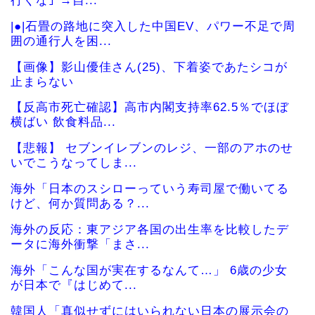
行くな｣ →自...
|●|石畳の路地に突入した中国EV、パワー不足で周
囲の通行人を困...
【画像】影山優佳さん(25)、下着姿であたシコが
止まらない
【反高市死亡確認】高市内閣支持率62.5％でほぼ
横ばい 飲食料品...
【悲報】 セブンイレブンのレジ、一部のアホのせ
いでこうなってしま...
海外「日本のスシローっていう寿司屋で働いてる
けど、何か質問ある？...
海外の反応：東アジア各国の出生率を比較したデ
ータに海外衝撃「まさ...
海外「こんな国が実在するなんて…」 6歳の少女
が日本で『はじめて...
韓国人「真似せずにはいられない日本の展示会の