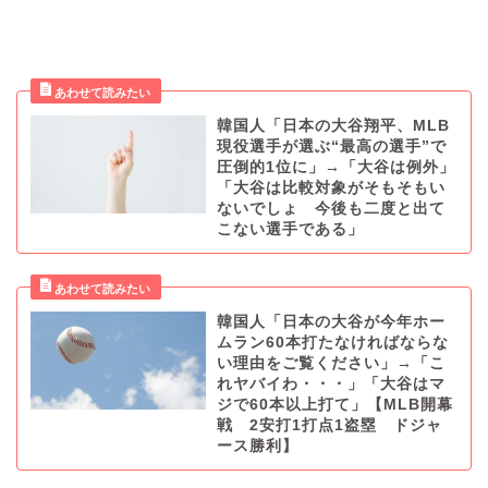
韓国人「日本の大谷翔平、MLB
現役選手が選ぶ“最高の選手”で
圧倒的1位に」→「大谷は例外」
「大谷は比較対象がそもそもい
ないでしょ 今後も二度と出て
こない選手である」
韓国人「日本の大谷が今年ホー
ムラン60本打たなければならな
い理由をご覧ください」→「こ
れヤバイわ・・・」「大谷はマ
ジで60本以上打て」【MLB開幕
戦 2安打1打点1盗塁 ドジャ
ース勝利】