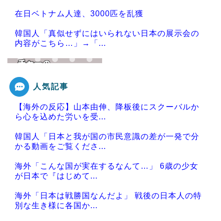
在日ベトナム人達、3000匹を乱獲
韓国人「真似せずにはいられない日本の展示会の
内容がこちら…」→「...
人気記事
Powered by livedoor 相互RSS
【海外の反応】山本由伸、降板後にスクーバルか
ら心を込めた労いを受...
韓国人「日本と我が国の市民意識の差が一発で分
かる動画をご覧くださ...
海外「こんな国が実在するなんて…」 6歳の少女
が日本で『はじめて...
海外「日本は戦勝国なんだよ」 戦後の日本人の特
別な生き様に各国か...