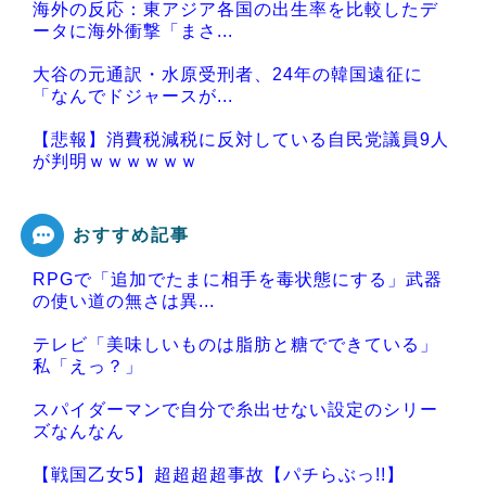
海外の反応：東アジア各国の出生率を比較したデ
ータに海外衝撃「まさ...
大谷の元通訳・水原受刑者、24年の韓国遠征に
「なんでドジャースが...
【悲報】消費税減税に反対している自民党議員9人
が判明ｗｗｗｗｗｗ
おすすめ記事
RPGで「追加でたまに相手を毒状態にする」武器
Powered by livedoor 相互RSS
の使い道の無さは異...
テレビ「美味しいものは脂肪と糖でできている」
私「えっ？」
スパイダーマンで自分で糸出せない設定のシリー
ズなんなん
【戦国乙女5】超超超超事故【パチらぶっ!!】