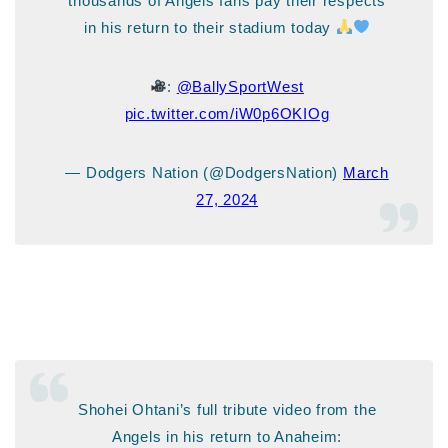
thousands of Angels fans pay their respects
in his return to their stadium today
:
@BallySportWest
pic.twitter.com/iW0p6OKIOg
— Dodgers Nation (@DodgersNation)
March
27, 2024
Shohei Ohtani’s full tribute video from the
Angels in his return to Anaheim: