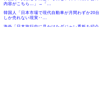
内容がこちら…」→「...
韓国人「日本市場で現代自動車が月間わずか20台
しか売れない現実‥...
海外「日本旅行中に見かけたダジャレ看板を紹介
しよう！」日本の商売...
韓国「今現在、世界的に最も有名なお前らの国の
人物は誰になる？」
韓国人「日本の高校野球甲子園大会が全く理解で
きないんですけど…」
韓国人「悲報：現在、韓国が全国的に大騒ぎにな
っている理由がこちら...
韓国人「日本の有名な山小屋でとんでもない光景
が…韓国人観光客のモ...