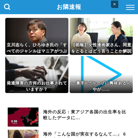
×
お隣速報
立川志らく、ひろゆき氏の「す
【朗報】女性漫画家さん、同意
べてのジャンルはマニアがつぶ
をとるとはどう言うことか解説
す」に完全同意「そういう連中
してくれる
が落語をつぶす」
発達障害の方何のお仕事されて
一番手Vグループに興味あるん
いますか？
やが……
海外の反応：東アジア各国の出生率を比
較したデータに...
海外「こんな国が実在するなんて…」 6