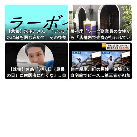
Powered by livedoor 相互RSS
【悲報】氷使いさん、「デカい
警視庁「ソープ従業員の女性か
氷に敵を閉じ込めて、その後割
ら『店舗内で売春が行われてい
る」くらいしか技が無い……
る』との通報があった」→関係
者芋づる逮捕・・・
【速報】蓮舫「8月6日（原爆
熊本県氷川町の男性 倒壊した
の日）に歯医者に行くな｣ →自
自宅前でピース…第三者がAI加
分は9月1日（関東大震災の
工した画像拡散され誹謗中傷受
日）に歯医者に行ってました
ける [8/10]