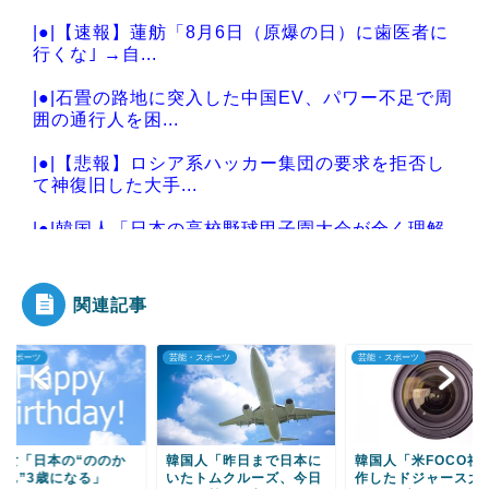
|●|【速報】蓮舫「8月6日（原爆の日）に歯医者に
行くな｣ →自...
|●|石畳の路地に突入した中国EV、パワー不足で周
囲の通行人を困...
|●|【悲報】ロシア系ハッカー集団の要求を拒否し
て神復旧した大手...
|●|韓国人「日本の高校野球甲子園大会が全く理解
できないんですけ...
関連記事
・スポーツ
芸能・スポーツ
芸能・スポーツ
Powered by livedoor 相互RSS
国女「日本の“ののか
韓国人「昨日まで日本に
韓国人「米FOCO社
ゃん”3歳になる」
いたトムクルーズ、今日
作したドジャース大