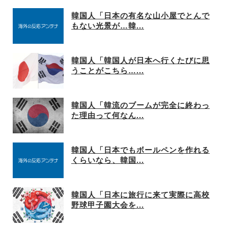
韓国人「日本の有名な山小屋でとんで
もない光景が…韓...
韓国人「韓国人が日本へ行くたびに思
うことがこちら…...
韓国人「韓流のブームが完全に終わっ
た理由って何なん...
韓国人「日本でもボールペンを作れる
くらいなら、韓国...
韓国人「日本に旅行に来て実際に高校
野球甲子園大会を...