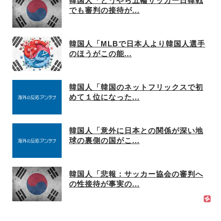
韓国人「どうやら五輪サッカー日韓戦
でも審判の接待が...
韓国人「MLBで日本人より韓国人選手
のほうがこの能...
韓国人「韓国のネットフリックスで初
めて１位になった...
韓国人「意外に日本との関係が深い地
球の裏側の国がこ...
韓国人「悲報：サッカー協会の審判へ
の性接待が事実の...