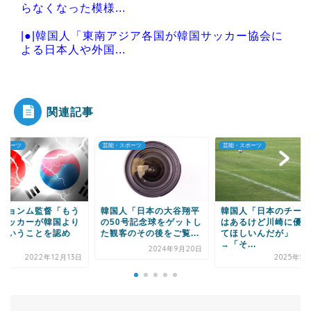
らなくなった模様...
|●|韓国人「東南アジア各国が韓国サッカー協会に
よる日本人や外国...
|●|王洪文とは何者か——紡績工場の保安員が38歳
で党副主席にな...
関連記事
・スポーツ
芸能・スポーツ
芸能・スポーツ
Powered by livedoor 相互RSS
国人「日本の大谷翔平
韓国人「日本のチームで
韓国人「歴代最強と
50号記念球をゲットし
はあるけど川崎に優勝し
日本男子バスケの現
観客のその後をご覧...
てほしいんだが」
ご覧ください・・・
→「そ...
→...
2024年9月20日
2025年5月1日
2024年7