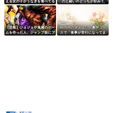
える女の子がうなぎを食べてる
のと細いのどっちが好み？
けど、お●ぱいにしか目が行か
ない
【悲報】ジョジョや鬼滅のゲー
40万円のダイエット集中コー
ムを作った人、ジャンプ垢にブ
スで「食事が苦行になってま
ロックされてお気持ち表明
す」と伝えた。「そういう甘え
が肥満の原因です。クッキーと
かこっそり食べてませんか？」
と言われ…