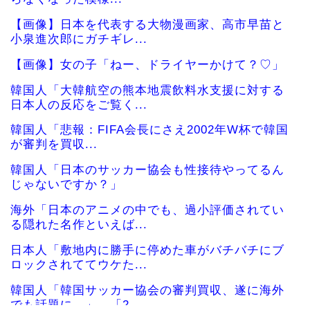
【画像】日本を代表する大物漫画家、高市早苗と
小泉進次郎にガチギレ...
【画像】女の子「ねー、ドライヤーかけて？♡」
韓国人「大韓航空の熊本地震飲料水支援に対する
日本人の反応をご覧く...
韓国人「悲報：FIFA会長にさえ2002年W杯で韓国
が審判を買収...
韓国人「日本のサッカー協会も性接待やってるん
じゃないですか？」
海外「日本のアニメの中でも、過小評価されてい
る隠れた名作といえば...
日本人「敷地内に勝手に停めた車がバチバチにブ
ロックされててウケた...
韓国人「韓国サッカー協会の審判買収、遂に海外
でも話題に…」→「2...