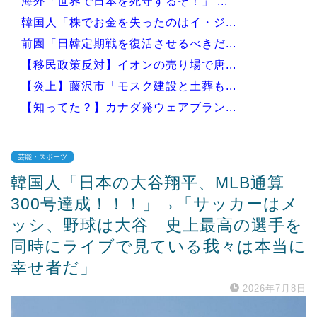
海外「世界で日本を死守するぞ！」 ...
韓国人「株でお金を失ったのはイ・ジ...
前園「日韓定期戦を復活させるべきだ...
【移民政策反対】イオンの売り場で唐...
【炎上】藤沢市「モスク建設と土葬も...
【知ってた？】カナダ発ウェアブラン...
芸能・スポーツ
韓国人「日本の大谷翔平、MLB通算
Powered by livedoor 相互RSS
300号達成！！！」→「サッカーはメ
ッシ、野球は大谷 史上最高の選手を
同時にライブで見ている我々は本当に
幸せ者だ」
2026年7月8日