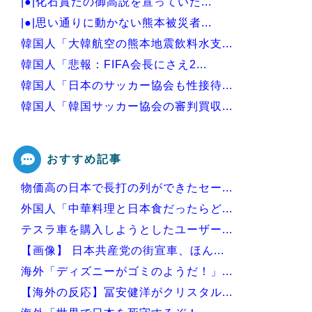
|●|化石賞だの御高説を宣っていた...
|●|思い通りに動かない熊本被災者...
韓国人「大韓航空の熊本地震飲料水支...
韓国人「悲報：FIFA会長にさえ2...
韓国人「日本のサッカー協会も性接待...
韓国人「韓国サッカー協会の審判買収...
韓国人「今海外で韓国2002W杯ベ...
おすすめ記事
物価高の日本で長打の列ができたセー...
Powered by livedoor 相互RSS
外国人「中華料理と日本食だったらど...
テスラ車を購入しようとしたユーザー...
【画像】 日本共産党の街宣車、ほん...
海外「ディズニーがゴミのようだ！」...
【海外の反応】冨安健洋がクリスタル...