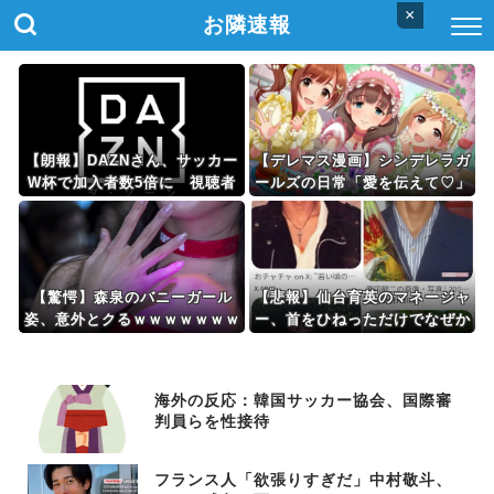
×
お隣速報
【朗報】DAZNさん、サッカー
【デレマス漫画】シンデレラガ
W杯で加入者数5倍に 視聴者
ールズの日常「愛を伝えて♡」
数は6700万人 総視聴数も4億
を公開
超えｗｗｗｗｗ
【驚愕】森泉のバニーガール
【悲報】仙台育英のマネージャ
姿、意外とクるｗｗｗｗｗｗｗ
ー、首をひねっただけでなぜか
ｗｗｗ (※画像あり)
ウインクしたことにされてしま
うｗｗｗｗｗ（画像あり）
海外の反応：韓国サッカー協会、国際審
判員らを性接待
フランス人「欲張りすぎだ」中村敬斗、