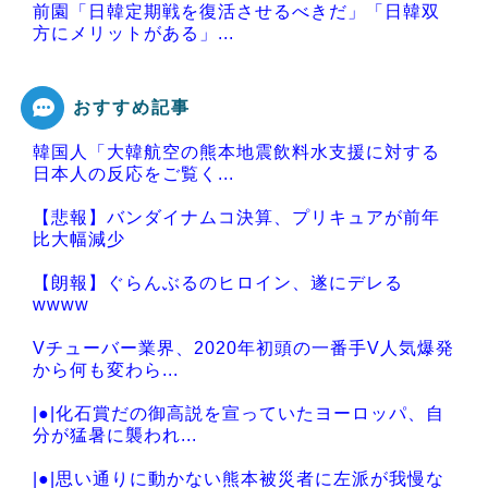
前園「日韓定期戦を復活させるべきだ」「日韓双
方にメリットがある」...
おすすめ記事
韓国人「大韓航空の熊本地震飲料水支援に対する
Powered by livedoor 相互RSS
日本人の反応をご覧く...
【悲報】バンダイナムコ決算、プリキュアが前年
比大幅減少
【朗報】ぐらんぶるのヒロイン、遂にデレる
wwww
Vチューバー業界、2020年初頭の一番手V人気爆発
から何も変わら...
|●|化石賞だの御高説を宣っていたヨーロッパ、自
分が猛暑に襲われ...
|●|思い通りに動かない熊本被災者に左派が我慢な