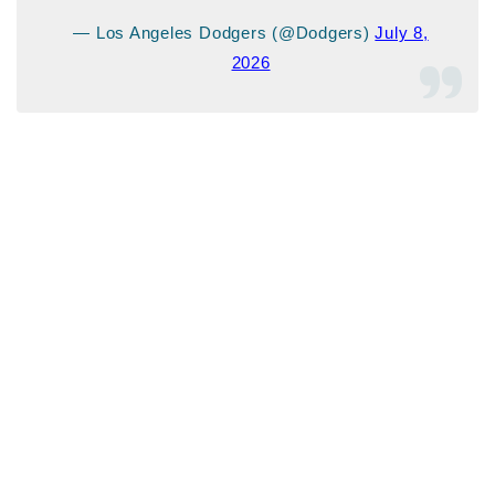
— Los Angeles Dodgers (@Dodgers)
July 8,
2026