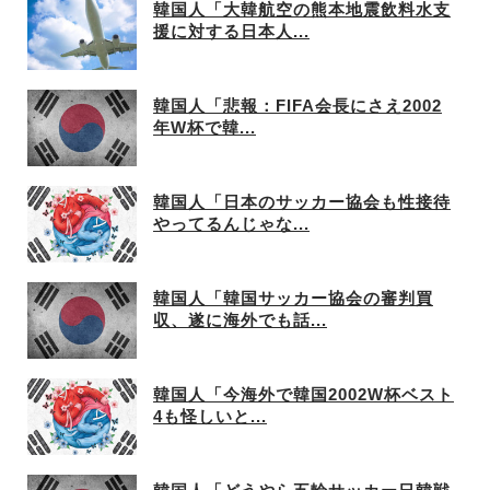
韓国人「大韓航空の熊本地震飲料水支
援に対する日本人...
韓国人「悲報：FIFA会長にさえ2002
年W杯で韓...
韓国人「日本のサッカー協会も性接待
やってるんじゃな...
韓国人「韓国サッカー協会の審判買
収、遂に海外でも話...
韓国人「今海外で韓国2002W杯ベスト
4も怪しいと...