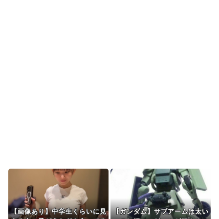
韓国人「今海外で韓国2002W杯ベスト4も怪しい
と言われてるよ！...
海外の反応：韓国サッカー協会、国際審判員らを
性接待
海外の反応：熊本の病院で手術中に熊本地震が発
生、大揺れの中でも患...
海外「先進国で日本だけパスポート所有率が低す
ぎる、何故なのか」
Powered by livedoor 相互RSS
【画像あり】中学生くらいに見
【ガンダム】サブアームは太い