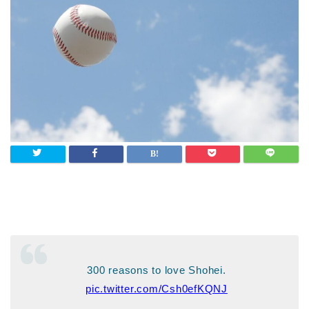
300 reasons to love Shohei.
pic.twitter.com/Csh0efKQNJ