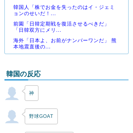
韓国人「株でお金を失ったのはイ・ジェミ
ョンのせいだ！...
前園「日韓定期戦を復活させるべきだ」
「日韓双方にメリ...
海外「日本よ、お前がナンバーワンだ」 熊
本地震直後の...
韓国の反応
神
Powered by livedoor 相互RSS
野球GOAT