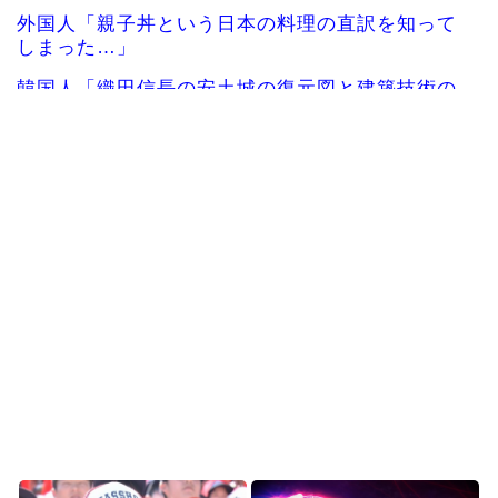
外国人「親子丼という日本の料理の直訳を知って
しまった…」
韓国人「織田信長の安土城の復元図と建築技術の
高さに韓国人が衝撃！...
海外「日本の甲子園で飛び出した高校生とは思え
ないハイレベルなプレ...
韓国人「日本の某全国チェーン店の商品写真が話
題になっている理由が...
韓国人「手術中に震度6強の地震、その時の日本の
医療スタッフたちの...
韓国人「アナログの国日本で高級車を買うと葬儀
屋さんみたいになりま...