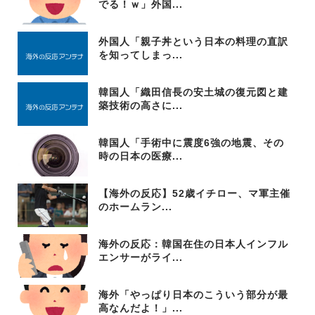
でる！ｗ」外国...
外国人「親子丼という日本の料理の直訳
を知ってしまっ...
韓国人「織田信長の安土城の復元図と建
築技術の高さに...
韓国人「手術中に震度6強の地震、その
時の日本の医療...
【海外の反応】52歳イチロー、マ軍主催
のホームラン...
海外の反応：韓国在住の日本人インフル
エンサーがライ...
海外「やっぱり日本のこういう部分が最
高なんだよ！」...