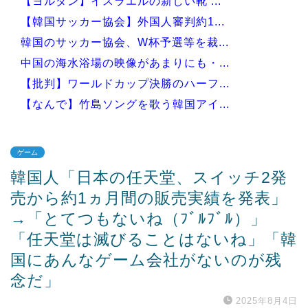
【ヨルダン】イスラエルの新しい靴 ...
【韓国サッカー協会】外国人審判約1...
韓国のサッカー協会、W杯予選等を裁...
中国の海水浴場の映像があまりにも・...
【批判】ワールドカップ決勝のハーフ...
【なんで】竹島ソングを歌う韓国アイ...
ゲーム
韓国人「日本の任天堂、スイッチ2発
Powered by livedoor 相互RSS
売から約1ヵ月間の販売実績を発表」
→「とてつもないね（ﾌﾞﾙﾌﾞﾙ）」
「任天堂は滅びることはないね」「韓
国にあんなゲーム会社がないのが残
念だ」
2025年8月4日