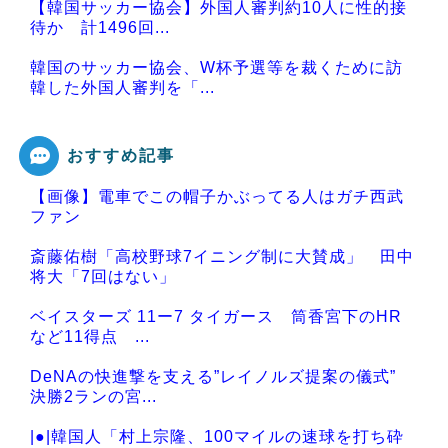
【韓国サッカー協会】外国人審判約10人に性的接
待か 計1496回...
韓国のサッカー協会、W杯予選等を裁くために訪
韓した外国人審判を「...
おすすめ記事
【画像】電車でこの帽子かぶってる人はガチ西武
Powered by livedoor 相互RSS
ファン
斎藤佑樹「高校野球7イニング制に大賛成」 田中
将大「7回はない」
ベイスターズ 11ー7 タイガース 筒香宮下のHR
など11得点 ...
DeNAの快進撃を支える”レイノルズ提案の儀式”
決勝2ランの宮...
|●|韓国人「村上宗隆、100マイルの速球を打ち砕