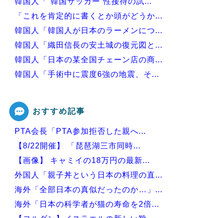
韓国人「“韓国サッカー”性接待の試...
「これを肯定的に書くとか頭がどうか...
韓国人「韓国人が日本のラーメンにつ...
韓国人「織田信長の安土城の復元図と...
韓国人「日本の某全国チェーン店の商...
韓国人「手術中に震度6強の地震、そ...
韓国人「アナログの国日本で高級車を...
おすすめ記事
PTA会長「PTA参加拒否した親へ...
Powered by livedoor 相互RSS
【8/22開催】 「琵琶湖三市同時...
【画像】 キャミイの18万円の最新...
外国人「親子丼という日本の料理の直...
海外「全部日本の真似だったのか…」...
海外「日本の科学者が猫の寿命を2倍...