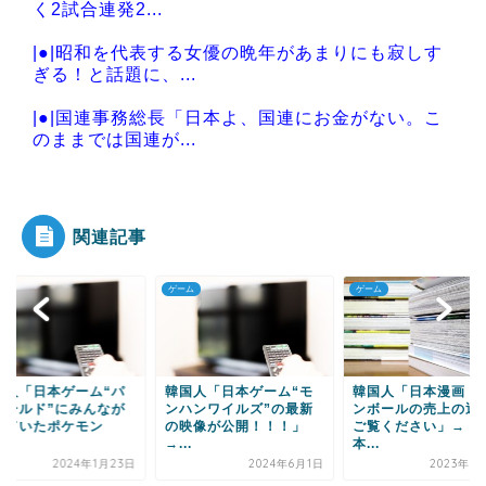
く2試合連発2...
|●|昭和を代表する女優の晩年があまりにも寂しす
ぎる！と話題に、...
|●|国連事務総長「日本よ、国連にお金がない。こ
のままでは国連が...
|●|中国人の子供が溺れ、周りに助けを乞う父親
と、スマホを向けて...
関連記事
ム
ゲーム
ゲーム
Powered by livedoor 相互RSS
国人「日本ゲーム“モ
韓国人「日本漫画ドラゴ
韓国人「映画マリオ
ハンワイルズ”の最新
ンボールの売上の近況を
ナ雪2を抜いてアニ
映像が公開！！！」
ご覧ください」→「日
画史上最高のオープ
.
本...
ン...
2024年6月1日
2023年7月17日
2023年4