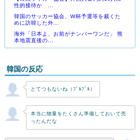
性的接待か ...
韓国のサッカー協会、W杯予選等を裁くた
めに訪韓した外...
海外「日本よ、お前がナンバーワンだ」 熊
本地震直後の...
韓国の反応
とてつもないね（ﾌﾞﾙﾌﾞﾙ）
Powered by livedoor 相互RSS
本当に物量をたくさん準備しておいて売
ったんだな