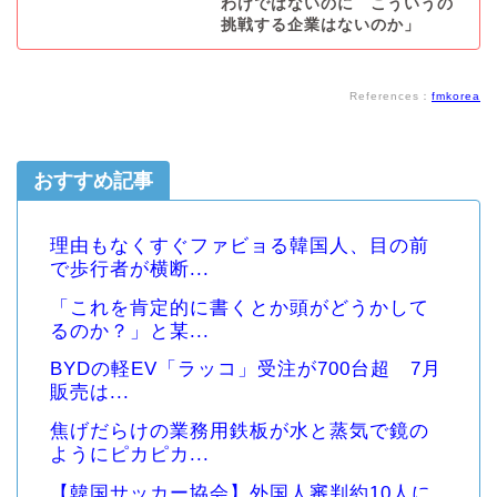
わけではないのに こういうの
挑戦する企業はないのか」
References：
fmkorea
おすすめ記事
理由もなくすぐファビョる韓国人、目の前
で歩行者が横断...
「これを肯定的に書くとか頭がどうかして
るのか？」と某...
BYDの軽EV「ラッコ」受注が700台超 7月
販売は...
焦げだらけの業務用鉄板が水と蒸気で鏡の
ようにピカピカ...
【韓国サッカー協会】外国人審判約10人に