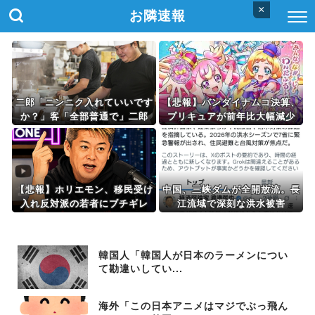
×
お隣速報
二郎「ニンニク入れていいです
【悲報】バンダイナムコ決算、
か？」客「全部普通で」二郎
プリキュアが前年比大幅減少
「ニンニク入れちゃってもいい
ですか？」⇒！！！
【悲報】ホリエモン、移民受け
中国、三峡ダムが全開放流。長
入れ反対派の若者にブチギレ
江流域で深刻な洪水被害
「差別するなんて最低だ！」
→ スタジオ誰も反論できず沈
黙 ………
韓国人「韓国人が日本のラーメンについ
て勘違いしてい...
海外「この日本アニメはマジでぶっ飛ん