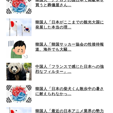
買うと葬儀屋さん...
韓国人「日本がここまでの観光大国に
発展した本当の理...
韓国人「韓国サッカー協会の性接待報
道、海外でも大騒...
中国人「フランスで感じた日本への強
烈なフィルター」...
韓国人「日本の柴犬くん散歩中の暑さ
に耐えられなかっ...
韓国人「最近の日本アニメ業界の勢力