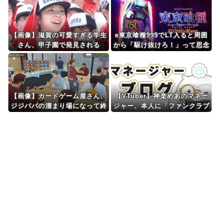
Powered by livedoor 相互RSS
【画像】滋賀の可愛すぎる学生
e東京喰種999でLT入ると周囲
さん、甲子園で発見される
から「駆け抜けろ！」って思念
を凄まじく感じる…
【画像】カードゲーム屋さん、
【VTuber】神楽めあのマネー
ジジババの溜まり場になって終
ジャー、本人に「ファンクラブ
わるwwwwwwwwwwww
更新して」と頼み続ける → な
ぜか自分も記事を書くことにな
ってしまう