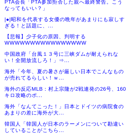
PTA会長「PTA参加拒否した親へ最終警告。こう
なってもいい？」
|●|昭和を代表する女優の晩年があまりにも寂しす
ぎる！と話題に、...
【悲報】少子化の原因、判明する
WWWWWWWWWWWWWWWW
中国政府「台風１３号に三峡ダムが耐えられな
い！全開放流しろ！」⇒...
海外「今年、夏の暑さが厳しい日本でこんなもの
が売れてるらしい！ｗ...
海外の反応MLB：村上宗隆が2戦連発の26号、160
キロ攻略のポ...
海外「なんてこった！」日本とドイツの病院食の
あまりの差に海外が大...
韓国人「韓国人が日本のラーメンについて勘違い
していることがこちら...