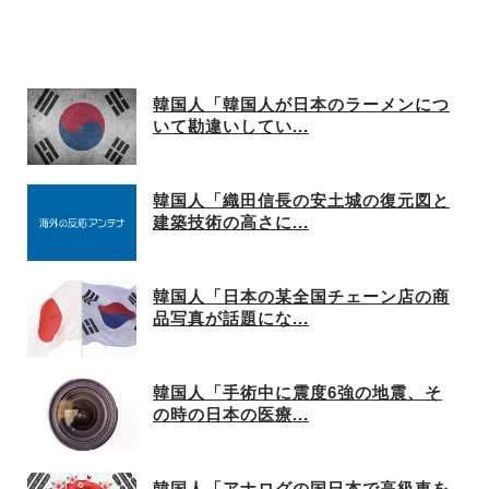
韓国人「韓国人が日本のラーメンにつ
いて勘違いしてい...
韓国人「織田信長の安土城の復元図と
建築技術の高さに...
韓国人「日本の某全国チェーン店の商
品写真が話題にな...
韓国人「手術中に震度6強の地震、そ
の時の日本の医療...
韓国人「アナログの国日本で高級車を