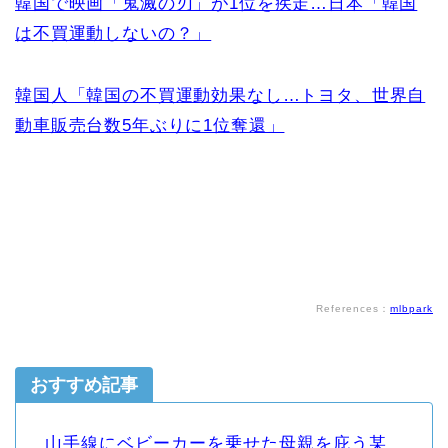
韓国で映画「鬼滅の刃」が1位を疾走…日本「韓国
は不買運動しないの？」
韓国人「韓国の不買運動効果なし…トヨタ、世界自
動車販売台数5年ぶりに1位奪還」
References：
mlbpark
おすすめ記事
山手線にベビーカーを乗せた母親を庇う某