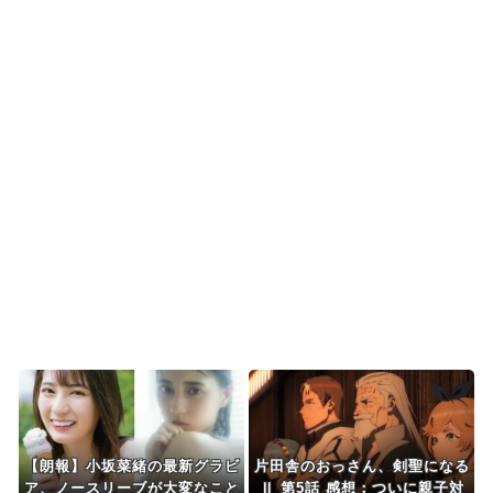
【海外の反応】中東の女性がヒジャブで隠されて
いるのは彼女たちが完...
韓国、日本で韓国籍のインフルエンサーが7台の車
に当て逃げして逮捕...
韓国人「韓国版モヤさまが面白い！息子さんです
か？えええええっ？？...
海外「その通り！」日本人ならどこでも発展させ
ると語る世界的大富豪...
Powered by livedoor 相互RSS
【朗報】小坂菜緒の最新グラビ
片田舎のおっさん、剣聖になる
ア、ノースリーブが大変なこと
Ⅱ 第5話 感想：ついに親子対