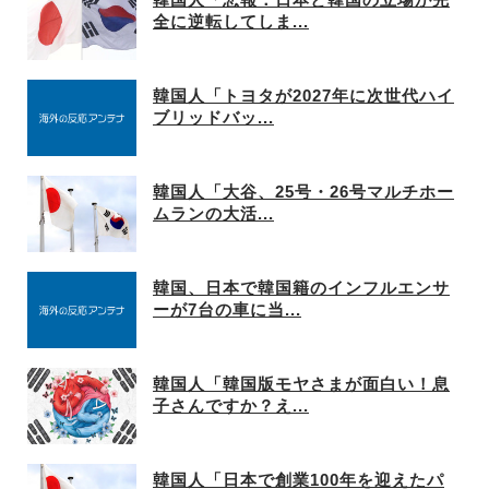
全に逆転してしま...
韓国人「トヨタが2027年に次世代ハイ
ブリッドバッ...
韓国人「大谷、25号・26号マルチホー
ムランの大活...
韓国、日本で韓国籍のインフルエンサ
ーが7台の車に当...
韓国人「韓国版モヤさまが面白い！息
子さんですか？え...
韓国人「日本で創業100年を迎えたパ