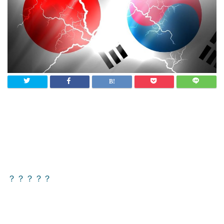
？？？？？