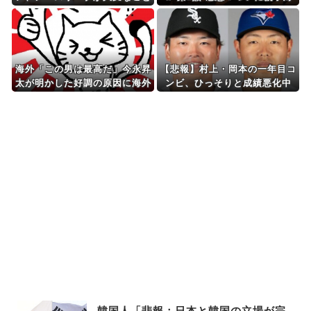
になってるって...
決の予感！ベリル先生もやる気
に！
海外「この男は最高だ」今永昇
【悲報】村上・岡本の一年目コ
太が明かした好調の原因に海外
ンビ、ひっそりと成績悪化中
大騒ぎ！（海外の反応）
韓国人「悲報：日本と韓国の立場が完