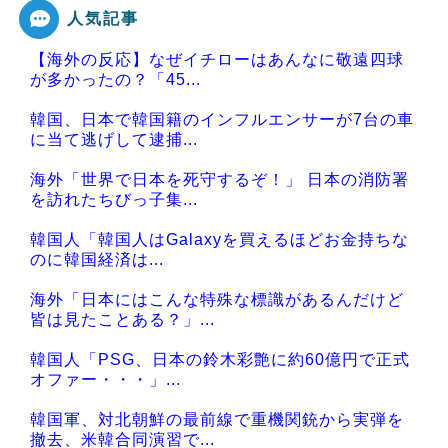
人気記事
Powered by livedoor 相互RSS
【海外の反応】なぜイチローはあんなに敬遠四球
が多かったの？「45...
韓国、日本で韓国籍のインフルエンサーが7台の車
に当て逃げして逮捕...
海外「世界で日本を死守するぞ！」 日本の消防署
を訪れたちびっ子集...
韓国人「韓国人はGalaxyを買えるほどお金持ちな
のに韓国経済は...
海外「日本にはこんな特殊な標識があるんだけど
皆は見たことある？」...
韓国人「PSG、日本の鈴木彩艶に約60億円で正式
オファー・・・」...
韓国軍、対北朝鮮の最前線で重機関銃から実弾を
撤去、米韓合同演習で...