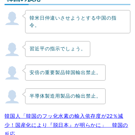
韓米日仲違いさせようとする中国の指
Powered by livedoor 相互RSS
令。
習近平の指示でしょう。
安倍の重要製品韓国輸出禁止。
半導体製造用製品の輸出禁止。
韓国人「韓国のフッ化水素の輸入依存度が22％減
少！国産化により『脱日本』が明らかに」 韓国の
反応