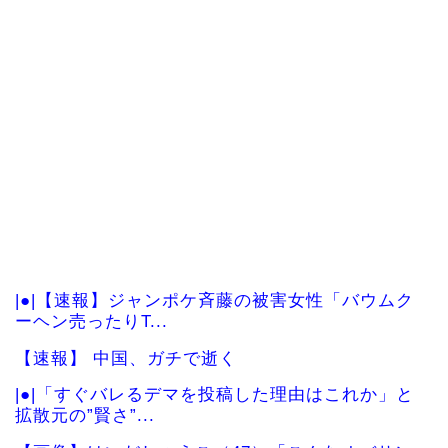
|●|【速報】ジャンポケ斉藤の被害女性「バウムク
ーヘン売ったりT...
【速報】 中国、ガチで逝く
|●|「すぐバレるデマを投稿した理由はこれか」と
拡散元の”賢さ”...