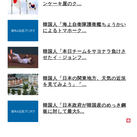
ンケーキ屋のク...
韓国人「海上自衛隊護衛艦ちょうかい
によるトマホーク...
韓国人「本日チームをサヨナラ負けさ
せたイ・ジョンフ...
韓国人「日本の関東地方、天気の近況
を見てみよう」「...
韓国人「日本政府が韓国産のめっき鋼
板に対して最大5...