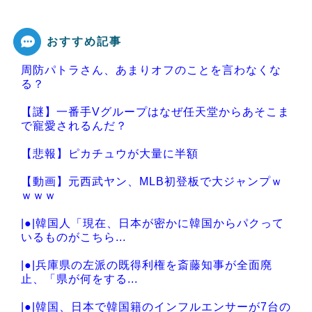
おすすめ記事
周防パトラさん、あまりオフのことを言わなくな
Powered by livedoor 相互RSS
る？
【謎】一番手Vグループはなぜ任天堂からあそこま
で寵愛されるんだ？
【悲報】ピカチュウが大量に半額
【動画】元西武ヤン、MLB初登板で大ジャンプｗ
ｗｗｗ
|●|韓国人「現在、日本が密かに韓国からパクって
いるものがこちら...
|●|兵庫県の左派の既得利権を斎藤知事が全面廃
止、「県が何をする...
|●|韓国、日本で韓国籍のインフルエンサーが7台の