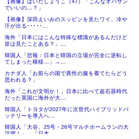
【画像】はいだしょうこ（47）「こんなオバサン
でいいの…？」
【画像】深田えいみのスッピンを見たワイ、冷や
汗が出る･････...
海外「日本にはこんな特殊な標識があるんだけど
皆は見たことある？」...
韓国人「悲報：日本と韓国の立場が完全に逆転し
てしまった模様…」→...
カナダ人「お前らの国で異性の服を着てたらどう
思われる？」
海外「これが文明か！」日本に比べて超石器時代
だった英国に海外が大...
韓国人「トヨタが2027年に次世代ハイブリッドバ
ッテリーを導入へ...
韓国人「大谷、25号・26号マルチホームランの大
活躍！」→「日本...