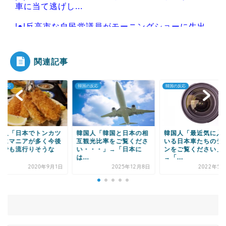
車に当て逃げし...
|●|反高市な自民党議員がモーニングショーに生出
演、すると普段は...
関連記事
の反応
韓国の反応
韓国の反応
Powered by livedoor 相互RSS
国人「日本でトンカツ
韓国人「韓国と日本の相
韓国人「最近気に入
次にマニアが多く今後
互観光比率をご覧くださ
いる日本車たちのデ
国でも流行りそうな
い・・・」→「日本に
ンをご覧ください」
.
は...
→「...
2020年9月1日
2025年12月8日
2022年5月