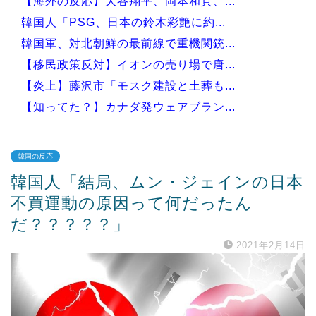
【海外の反応】大谷翔平、岡本和真、...
韓国人「PSG、日本の鈴木彩艶に約...
韓国軍、対北朝鮮の最前線で重機関銃...
【移民政策反対】イオンの売り場で唐...
【炎上】藤沢市「モスク建設と土葬も...
【知ってた？】カナダ発ウェアブラン...
韓国の反応
韓国人「結局、ムン・ジェインの日本
Powered by livedoor 相互RSS
不買運動の原因って何だったん
だ？？？？？」
2021年2月14日