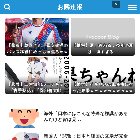
×
お隣速報
【悲報】韓国さん、冨安健洋の
【驚愕】夏、終わる…今年の夏
パレス移籍にめっちゃ焦るｗｗ
は…凄すぎる…
ｗｗｗｗ
【悲報】三大無能ループキャラ
【驚愕】イギリスの風俗店に行
「古手梨花」「岡部倫太郎」
った結果ｗｗｗｗｗｗｗｗｗw
「暁美ほむら」←これｗｗｗ
www
海外「日本にはこんな特殊な標識がある
んだけど皆は見...
韓国人「悲報：日本と韓国の立場が完全