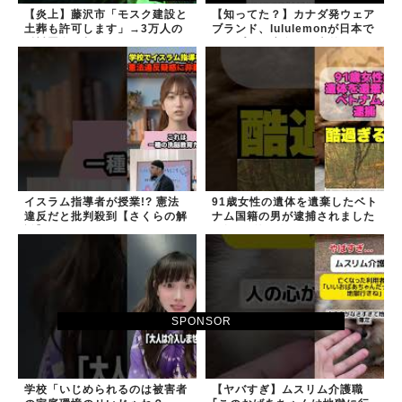
【炎上】藤沢市「モスク建設と
【知ってた？】カナダ発ウェア
土葬も許可します」→3万人の
ブランド、lululemonが日本で
反対署名も却下
オープン→店名は日本差別から
できた？
イスラム指導者が授業!? 憲法
91歳女性の遺体を遺棄したベト
違反だと批判殺到【さくらの解
ナム国籍の男が逮捕されました
説】
#移民 #外国人
SPONSOR
学校「いじめられるのは被害者
【ヤバすぎ】ムスリム介護職