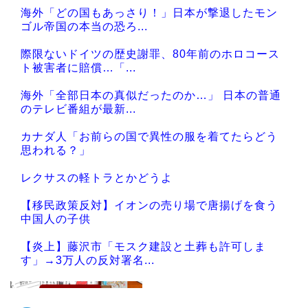
海外「どの国もあっさり！」日本が撃退したモン
ゴル帝国の本当の恐ろ...
際限ないドイツの歴史謝罪、80年前のホロコース
ト被害者に賠償…「...
海外「全部日本の真似だったのか…」 日本の普通
のテレビ番組が最新...
カナダ人「お前らの国で異性の服を着てたらどう
思われる？」
レクサスの軽トラとかどうよ
【移民政策反対】イオンの売り場で唐揚げを食う
中国人の子供
【炎上】藤沢市「モスク建設と土葬も許可しま
す」→3万人の反対署名...