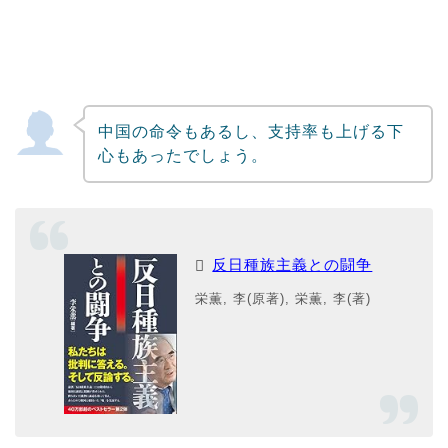
中国の命令もあるし、支持率も上げる下
心もあったでしょう。
反日種族主義との闘争
栄薫, 李(原著), 栄薫, 李(著)