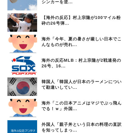
シンカーを逆...
【海外の反応】村上宗隆が100マイル粉
砕の26号弾...
海外「今年、夏の暑さが厳しい日本でこ
んなものが売れ...
海外の反応MLB：村上宗隆が2戦連発の
26号、16...
韓国人「韓国人が日本のラーメンについ
て勘違いしてい...
海外「この日本アニメはマジでぶっ飛ん
でる！ｗ」外国...
外国人「親子丼という日本の料理の直訳
を知ってしまっ...