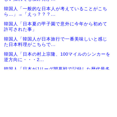
韓国人「一般的な日本人が考えていることがこち
ら…」→「えっ？？？...
韓国人「日本夏の甲子園で意外に今年から初めて
許可された事」
韓国人「韓国人が日本旅行で一番美味しいと感じ
た日本料理がこちらで...
韓国人「日本の村上宗隆、100マイルのシンカーを
逆方向に・・・2...
韓国人「日本がJリーグ開幕戦で記録した歴代最多
観客数がこちら…」...
海外の反応：村上宗隆がレフトポール直撃の2試合
連続第26号ホーム...
海外の反応 山本由伸、無失点力投！ドジャース
ついに連敗ストップ！...
海外「今年、夏の暑さが厳しい日本でこんなもの