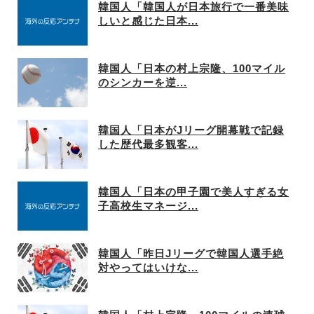
韓国人「韓国人が日本旅行で一番美味
しいと感じた日本...
韓国人「日本の村上宗隆、100マイル
のシンカーを逆...
韓国人「日本がJリーグ開幕戦で記録
した歴代最多観客...
韓国人「日本の甲子園で美人すぎる女
子高校生マネージ...
韓国人「昨日Jリーグで韓国人選手絶
対やってはいけな...