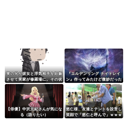
が売れてるらしい！ｗ...
海外の反応MLB：村上宗隆が2戦連発の26号、160
キロ攻略のポ...
Powered by livedoor 相互RSS
実の兄が彼女と浮気相手を妊娠
『エルデンリング ナイトレイ
させて実家が修羅場に。その状
ン』作ってみたけど微妙だった
況で私にも悲劇が...
ビルドの話をしよう
【俳優】中沢元紀さんが気にな
悠仁様、友達とテントを設営し
る（語りたい）
笑顔で「悠仁と呼んで」ｗｗｗ
ｗｗｗｗｗ