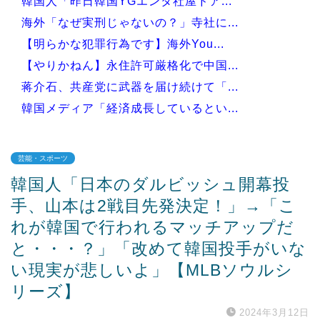
韓国人「昨日韓国YGエンタ社屋ドア...
海外「なぜ実刑じゃないの？」寺社に...
【明らかな犯罪行為です】海外You...
【やりかねん】永住許可厳格化で中国...
蒋介石、共産党に武器を届け続けて「...
韓国メディア「経済成長しているとい...
芸能・スポーツ
韓国人「日本のダルビッシュ開幕投
Powered by livedoor 相互RSS
手、山本は2戦目先発決定！」→「こ
れが韓国で行われるマッチアップだ
と・・・？」「改めて韓国投手がいな
い現実が悲しいよ」【MLBソウルシ
リーズ】
2024年3月12日