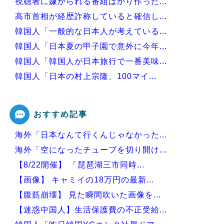
視聴者に嫌がられる番組ばかり作った...
高市首相が経歴詐称していると確信し...
韓国人「一般的な日本人が考えている...
韓国人「日本夏の甲子園で意外に今年...
韓国人「韓国人が日本旅行で一番美味...
韓国人「日本の村上宗隆、100マイ...
韓国人「日本がJリーグ開幕戦で記録...
おすすめ記事
海外「日本なんて行くんじゃなかった...
Powered by livedoor 相互RSS
海外「空になったチューブを切り開け...
【8/22開催】 「琵琶湖三市同時...
【画像】 キャミイの18万円の最新...
【腹筋崩壊】 見た瞬間吹いた画像を...
【迷惑中国人】生活保護費の不正受給...