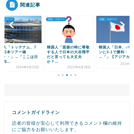
関連記事
・スポーツ
芸能・スポーツ
芸能・スポーツ
Powered by livedoor 相互RSS
国人「トッテナム、7
韓国人「面接の時に尊敬
韓国人「日本、バー
に日本ツアー確
する人で日本の大谷翔平
ンに3-1で勝利・・
・・・」→「ここは日
だと言っても大丈夫
→「」【アジアカップ.
郎...
か？...
2024年1
2024年4月25日
2022年6月28日
コメントガイドライン
読者の皆様が安心して利用できるコメント欄の維持
にご協力をお願いいたします。