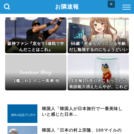
×
お隣速報
阪神ファン『京セラ3連戦で学
66歳「年金も入ってくる年齢
んだことはこれ』
だし勉強するのにちょうどいい
かなって」。司法試験合格
【艦これ】ポニー黒潮 他
【悲報】6年引きこもってたら
発語能力消えたんやが、これど
うやって直せばええんや？
韓国人「韓国人が日本旅行で一番美味し
いと感じた日本...
韓国人「日本の村上宗隆、100マイルの