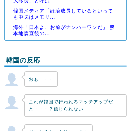
大隊長」と呼ば...
韓国メディア「経済成長しているといって
も中味はメモリ...
海外「日本よ、お前がナンバーワンだ」 熊
本地震直後の...
韓国の反応
おぉ・・・
Powered by livedoor 相互RSS
これが韓国で行われるマッチアップだ
と・・・？信じられない