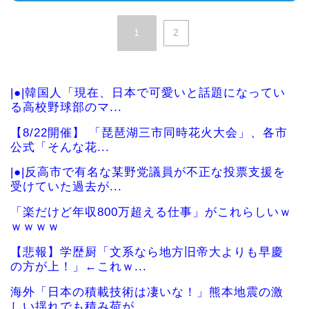
1
2
|●|韓国人「現在、日本で可愛いと話題になってい
る高校野球部のマ...
【8/22開催】 「琵琶湖三市同時花火大会」、各市
公式「そんな花...
|●|反高市で有名な某野党議員が不正な投票支援を
受けていた過去が...
「楽だけど年収800万超える仕事」がこれらしいｗ
ｗｗｗｗ
【悲報】学歴厨「文系なら地方旧帝大よりも早慶
の方が上！」←これｗ...
海外「日本の積載技術は凄いな！」熊本地震の激
しい揺れでも積み荷が...