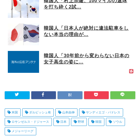
韓国人「村上宗隆、100マイルの速球
を打ち砕く2試...
韓国人「日本人が絶対に違法駐車をし
ない本当の理由が...
韓国人「30年前から変わらない日本の
女子高生の姿に...
米国
ダルビッシュ有
山本由伸
サンディエゴ・パドレス
ロサンゼルス・ドジャース
日本
野球
韓国
ソウル
メジャーリーグ