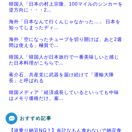
韓国人「日本の村上宗隆、100マイルのシンカーを
逆方向に・・・2...
海外「日本なんて行くんじゃなかった…」 日本を
知ってしまったディ...
海外「空になったチューブを切り開けば、あと2週
間は使える」極貧で...
韓国人「韓国人が日本旅行で一番美味しいと感じ
た日本料理がこちらで...
蒋介石、共産党に武器を届け続けて「運輸大隊
長」と呼ばれる
韓国メディア「経済成長しているといっても中味
はメモリ価格だけ。雇...
おすすめ記事
【波乗り納豆NG？】余計なもん食わないで納豆食