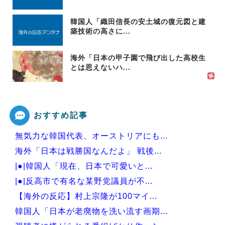
韓国人「織田信長の安土城の復元図と建
築技術の高さに...
海外「日本の甲子園で飛び出した高校生
とは思えないハ...
おすすめ記事
無気力な韓国代表、オーストリアにも...
海外「日本は戦勝国なんだよ」 戦後...
|●|韓国人「現在、日本で可愛いと...
|●|反高市で有名な某野党議員が不...
【海外の反応】村上宗隆が100マイ...
韓国人「日本が老廃物を洗い流す画期...