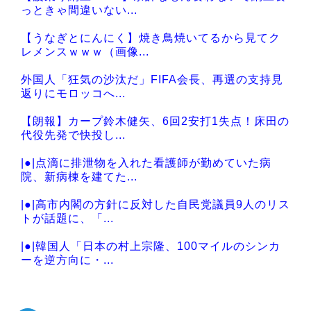
Powered by livedoor 相互RSS
っときゃ間違いない...
【うなぎとにんにく】焼き鳥焼いてるから見てク
レメンスｗｗｗ（画像...
外国人「狂気の沙汰だ」FIFA会長、再選の支持見
返りにモロッコへ...
【朗報】カープ鈴木健矢、6回2安打1失点！床田の
代役先発で快投し...
|●|点滴に排泄物を入れた看護師が勤めていた病
院、新病棟を建てた...
|●|高市内閣の方針に反対した自民党議員9人のリス
トが話題に、「...
|●|韓国人「日本の村上宗隆、100マイルのシンカ
ーを逆方向に・...
|●|韓国人「日本の甲子園で美人すぎる女子高校生
マネージャーが見...