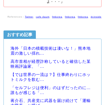
よ・・・」
References：
Twitter
、
cafe daum
、
fmkorea
、
fmkorea
、
fmkorea
、
dcinside
おすすめ記事
海外「日本の積載技術は凄いな！」熊本地
震の激しい揺れ...
高市首相が経歴詐称していると確信した某
映画評論家、「...
【では世界の一流は？】仕事終わりにホッ
トミルクを飲む...
「セルフレジは便利」のはずだったのに…
誰もが感じる「...
蒋介石、共産党に武器を届け続けて「運輸