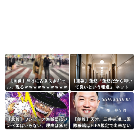
と言われる作品がこち...
韓国人「韓国サッカー協会関係者が『不適切接待
は慣行だった』と衝撃...
Powered by livedoor 相互RSS
【画像】渋谷に古き良きギャ
【速報】蓮舫「蓮舫だから叩い
ル、現るｗｗｗｗｗｗｗｗｗｗ
て良いという報道」 ネット
ｗｗ 【Pickup08083034】
「高市だから叩いて良いをやっ
てるのがお前だろ」
【悲報】ワンピース海賊団にジ
【朗報】天才、三井寺 眞…国
ンベエはいらない、理由は魚だ
際移籍はFIFA規定で出来ない
から。
から高校卒業したらドルトムン
トクラスありえるかｗｗｗｗ