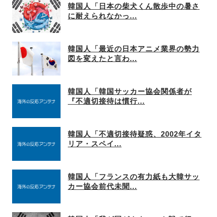
韓国人「日本の柴犬くん散歩中の暑さ
に耐えられなかっ...
韓国人「最近の日本アニメ業界の勢力
図を変えたと言わ...
韓国人「韓国サッカー協会関係者が
『不適切接待は慣行...
韓国人「不適切接待疑惑、2002年イタ
リア・スペイ...
韓国人「フランスの有力紙も大韓サッ
カー協会前代未聞...