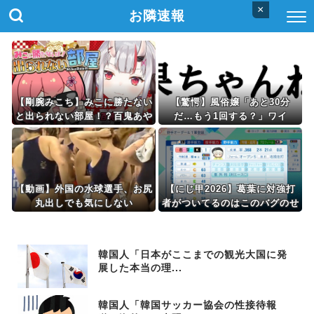
×
お隣速報
【剛腕みこち】みこに勝たない
【驚愕】風俗嬢「あと30分
と出られない部屋！？百鬼あや
だ…もう1回する？」ワイ
めとの爆笑タイマン勝負が最高
「あ、いいっす」wwww
すぎた件
【動画】外国の水球選手、お尻
【にじ甲2026】葛葉に対強打
丸出しでも気にしない
者がついてるのはこのバグのせ
いやな
韓国人「日本がここまでの観光大国に発
展した本当の理...
韓国人「韓国サッカー協会の性接待報