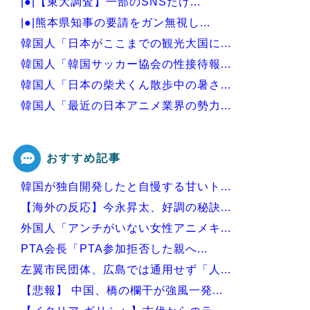
|●|【東大調査】一部のSNSだけ...
|●|熊本県知事の要請をガン無視し...
韓国人「日本がここまでの観光大国に...
韓国人「韓国サッカー協会の性接待報...
韓国人「日本の柴犬くん散歩中の暑さ...
韓国人「最近の日本アニメ業界の勢力...
韓国人「韓国サッカー協会関係者が『...
おすすめ記事
韓国が独自開発したと自慢する甘いト...
Powered by livedoor 相互RSS
【海外の反応】今永昇太、好調の秘訣...
外国人「アンチがいない女性アニメキ...
PTA会長「PTA参加拒否した親へ...
左翼市民団体、広島では通用せず「人...
【悲報】 中国、橋の欄干が強風一発...