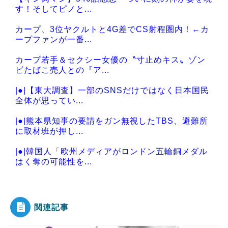
す！そしてピノと...
カープ、3位ヤクルトと4G差でCS射程圏内！←カ
ープファンが一番...
カープ若手＆セクシー女優の〝寸止めキス〟ゾン
ビたばこ売人との『ア...
|●|【東大調査】一部のSNSだけではなく日本国民
全体が思ってい...
|●|熊本県知事の要請をガン無視したTBS、避難所
に取材班が押し...
|●|韓国人「欧州メディアがロンドン五輪銅メダル
はく奪の可能性を...
|●|国家予算が枯渇したロシアが山賊の真似事を開
始、金銀貴金属じ...
関連記事