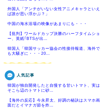
外国人「アンチがいない女性アニメキャラといえ
ば誰が思い浮かぶ？」
中国の海水浴場の映像があまりにも・・・
【批判】ワールドカップ決勝のハーフタイムショ
ー、英紙｢BTSが出...
韓国人「韓国サッカー協会の性接待報道、海外で
も大騒ぎに・・・20...
人気記事
Powered by livedoor 相互RSS
韓国が独自開発したと自慢する甘いトマト、実は
そこら辺のトマトに砂...
【海外の反応】今永昇太、好調の秘訣はスマホ画
面だとイマナガ節を炸...