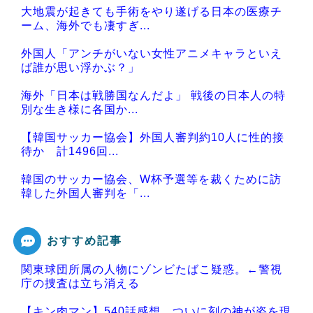
大地震が起きても手術をやり遂げる日本の医療チ
ーム、海外でも凄すぎ...
外国人「アンチがいない女性アニメキャラといえ
ば誰が思い浮かぶ？」
海外「日本は戦勝国なんだよ」 戦後の日本人の特
別な生き様に各国か...
【韓国サッカー協会】外国人審判約10人に性的接
待か 計1496回...
韓国のサッカー協会、W杯予選等を裁くために訪
韓した外国人審判を「...
おすすめ記事
関東球団所属の人物にゾンビたばこ疑惑。←警視
Powered by livedoor 相互RSS
庁の捜査は立ち消える
【キン肉マン】540話感想 ついに刻の神が姿を現