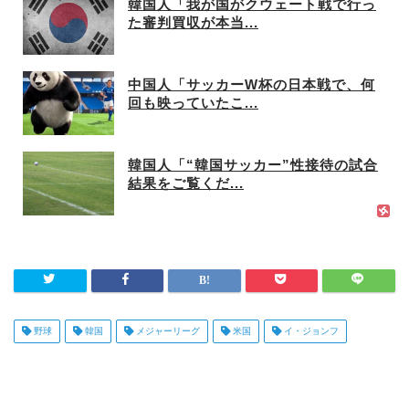
韓国人「我が国がクウェート戦で行っ
た審判買収が本当...
中国人「サッカーW杯の日本戦で、何
回も映っていたこ...
韓国人「“韓国サッカー”性接待の試合
結果をご覧くだ...
野球
韓国
メジャーリーグ
米国
イ・ジョンフ