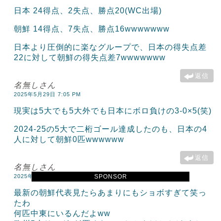
日本 24得点、2失点、勝点20(WC出場)
朝鮮 14得点、7失点、勝点16wwwwwww
日本より圧倒的に楽なグループで、日本の得失点差
22に対して朝鮮の得失点差7wwwwwww
返信
名無しさん
2025年5月29日 7:05 PM
現実は5大でも5大外でも日本にボロ負けの3-0×5(笑)
2024-25の5大で二桁ゴール達成したのも、日本の4
人に対して朝鮮0匹wwwwww
返信
名無しさん
SPONSOR
2025年5月29日 7:42 PM
最新の朝鮮代表見たらあまりにもショボすぎて笑っ
たわ
何匹中東にいるんだよww