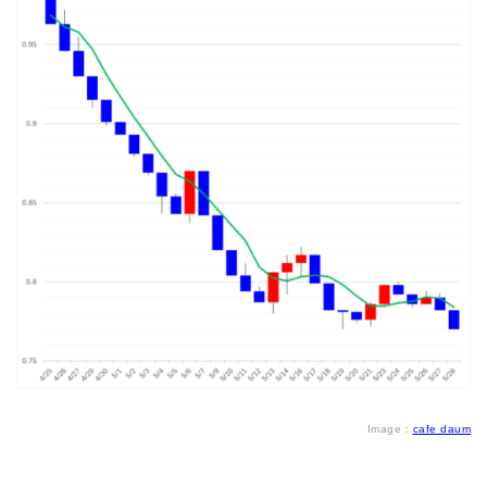
Image：
cafe daum