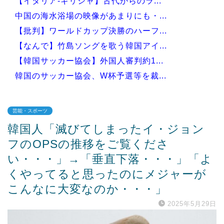
【イタリア-ギリシャ】古代からのラ...
中国の海水浴場の映像があまりにも・...
【批判】ワールドカップ決勝のハーフ...
【なんで】竹島ソングを歌う韓国アイ...
【韓国サッカー協会】外国人審判約1...
韓国のサッカー協会、W杯予選等を裁...
芸能・スポーツ
韓国人「滅びてしまったイ・ジョン
Powered by livedoor 相互RSS
フのOPSの推移をご覧くださ
い・・・」→「垂直下落・・・」「よ
くやってると思ったのにメジャーが
こんなに大変なのか・・・」
2025年5月29日