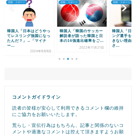
・スポーツ
芸能・スポーツ
芸能・スポーツ
Powered by livedoor 相互RSS
国人「日本はどうやっ
韓国人「韓国のサッカー
韓国人「日本女子カ
レスリング強国になっ
解説者が語った韓国と日
ング選手を憎むこと
んだ？」→「マイナ
本の16強進出確率をご...
きない理由をご覧く
.
さ...
2022年11月21日
2024年8月8日
2022年2月
コメントガイドライン
読者の皆様が安心して利用できるコメント欄の維持
にご協力をお願いいたします。
荒らし・宣伝行為はもちろん、記事と関係のないコ
メントや過激なコメントは控えて頂きますようお願