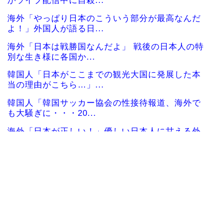
がライブ配信中に自殺...
海外「やっぱり日本のこういう部分が最高なんだ
よ！」外国人が語る日...
海外「日本は戦勝国なんだよ」 戦後の日本人の特
別な生き様に各国か...
韓国人「日本がここまでの観光大国に発展した本
当の理由がこちら…」...
韓国人「韓国サッカー協会の性接待報道、海外で
も大騒ぎに・・・20...
海外「日本が正しい！」優しい日本人に甘える外
国人に海外が大騒ぎ
海外「”京都の鳥”は良いぞ」小規模だけどお勧め
な日本の観光名所／...
韓国人「日本の柴犬くん散歩中の暑さに耐えられ
なかった結果」
韓国人「最近の日本アニメ業界の勢力図を変えた