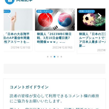
・スポーツ
芸能・スポーツ
芸能・スポーツ
Powered by livedoor 相互RSS
国人「日本の大谷翔平
韓国人「2023WBC韓日
韓国人「日本の三笘
4度目のAP通信年間最
戦、3月10日金曜日夜7
ループシュートでプ
秀男性アスリートを...
時開催ｗｗｗ」→...
ア日本人最多ゴール
新...
2025年12月11日
2022年12月19日
2023年4
コメントガイドライン
読者の皆様が安心して利用できるコメント欄の維持
にご協力をお願いいたします。