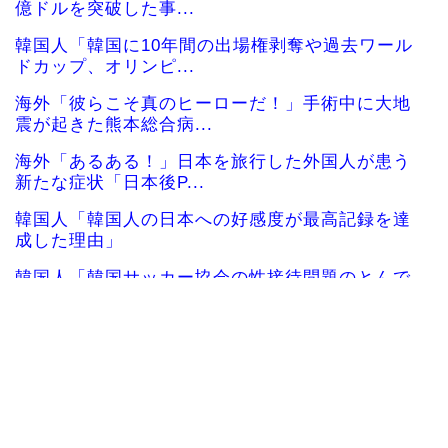
億ドルを突破した事...
韓国人「韓国に10年間の出場権剥奪や過去ワール
ドカップ、オリンピ...
海外「彼らこそ真のヒーローだ！」手術中に大地
震が起きた熊本総合病...
海外「あるある！」日本を旅行した外国人が患う
新たな症状「日本後P...
韓国人「韓国人の日本への好感度が最高記録を達
成した理由」
韓国人「韓国サッカー協会の性接待問題のとんで
もない言い訳がこちら...
韓国が独自開発したと自慢する甘いトマト、実は
そこら辺のトマトに砂...
韓国人「大韓航空の熊本地震飲料水支援に対する
日本人の反応をご覧く...