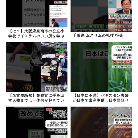
【は？】大阪府泉南市の公立小
千葉県 ムスリムの礼拝 拒否
学校でイスラムのいい所を学ぶ
【名古屋騒然】警察官に手を出
【日本に不満】パキスタン夫婦
す人物まで…一体何が起きてい
が日本で出産準備→日本語話せ
るのか #外国人 #共生社会
ないため病院に断られる
#japan