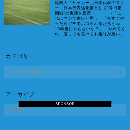
韓国人「サッカー元日本代表のスタ
ー、日本代表強化策として“韓日定
期戦”の復活を提案・・・」→「こ
れはマジで良いと思う」「今すぐや
ったらガチでボコられるだろうね
10年後にやらないか？」「やめてく
れ、勝っても負けても後味が悪い」
カテゴリー
アーカイブ
SPONSOR
ア
ー
カ
イ