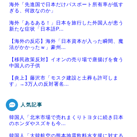
海外「先進国で日本だけパスポート所有率が低す
ぎる、何故なのか」
海外「あるある！」日本を旅行した外国人が患う
新たな症状「日本語P...
【海外の反応】海外「日本資本が入った瞬間、魔
法がかかったｗ」豪州...
【移民政策反対】イオンの売り場で唐揚げを食う
中国人の子供
【炎上】藤沢市「モスク建設と土葬も許可しま
す」→3万人の反対署名...
人気記事
韓国人「北米市場で売れまくりトヨタに続き日本
Powered by livedoor 相互RSS
のホンダやスズキも今...
韓国人「大韓航空の熊本地震飲料水支援に対する