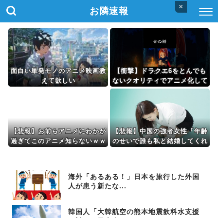
×
お隣速報
面白い単発モノのアニメ映画教
【衝撃】ドラクエ6をとんでも
えて欲しい
ないクオリティでアニメ化して
しまったAI動画がこちら！！！
【悲報】お前らアニメにわかが
【悲報】中国の強者女性「年齢
過ぎてこのアニメ知らないｗｗ
のせいで誰も私と結婚してくれ
ｗｗｗ
ない！！」⇒ (※画像あり)
海外「あるある！」日本を旅行した外国
人が患う新たな...
韓国人「大韓航空の熊本地震飲料水支援