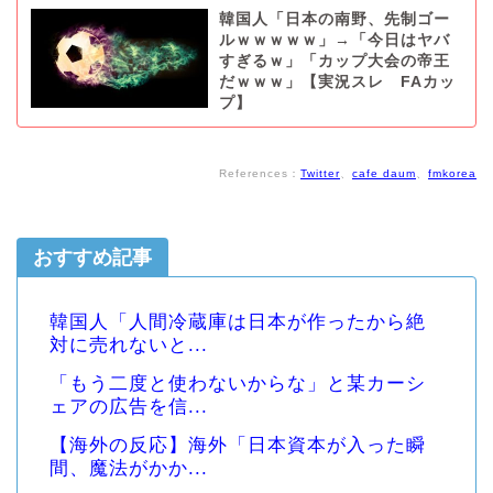
韓国人「日本の南野、先制ゴー
ルｗｗｗｗｗ」→「今日はヤバ
すぎるｗ」「カップ大会の帝王
だｗｗｗ」【実況スレ FAカッ
プ】
References：
Twitter
、
cafe daum
、
fmkorea
おすすめ記事
韓国人「人間冷蔵庫は日本が作ったから絶
対に売れないと...
「もう二度と使わないからな」と某カーシ
ェアの広告を信...
【海外の反応】海外「日本資本が入った瞬
間、魔法がかか...