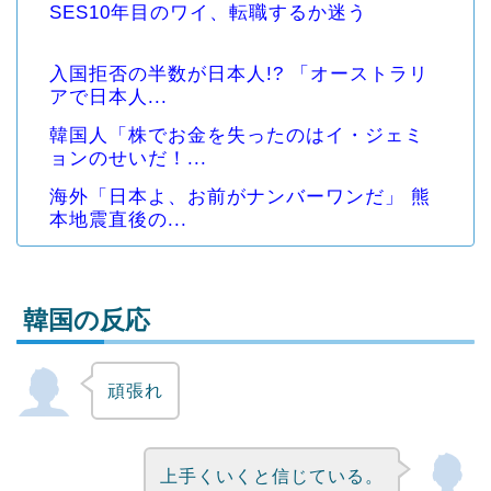
SES10年目のワイ、転職するか迷う
入国拒否の半数が日本人!? 「オーストラリ
アで日本人...
韓国人「株でお金を失ったのはイ・ジェミ
ョンのせいだ！...
海外「日本よ、お前がナンバーワンだ」 熊
本地震直後の...
韓国の反応
頑張れ
Powered by livedoor 相互RSS
上手くいくと信じている。