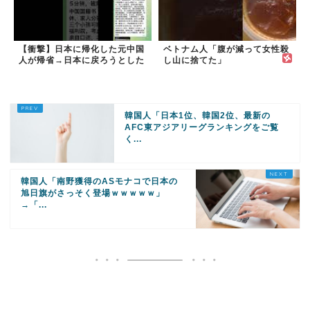
【衝撃】日本に帰化した元中国
ベトナム人「腹が減って女性殺
人が帰省→日本に戻ろうとした
し山に捨てた」
ら…
韓国人「日本1位、韓国2位、最新の
AFC東アジアリーグランキングをご覧
く...
韓国人「南野獲得のASモナコで日本の
旭日旗がさっそく登場ｗｗｗｗｗ」
→「...