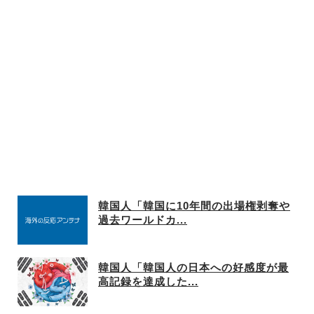
韓国人「韓国に10年間の出場権剥奪や
過去ワールドカ...
韓国人「韓国人の日本への好感度が最
高記録を達成した...