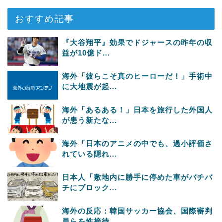
おすすめ記事
『大谷翔平』効果でドジャースの昨年の収
益が10億ド...
海外「彼らこそ真のヒーローだ！」手術中
に大地震が起...
海外「あるある！」日本を旅行した外国人
が患う新たな...
海外「日本のアニメの中でも、過小評価さ
れている隠れ...
日本人「敷地内に勝手に停めた車がバチバ
チにブロック...
海外の反応：韓国サッカー協会、国際審判
員らを性接待