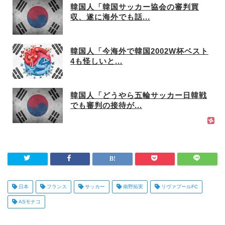
韓国人「韓国サッカー協会の審判買
収、遂に海外でも話...
韓国人「今海外で韓国2002W杯ベスト
4も怪しいと...
韓国人「どうやら五輪サッカー日韓戦
でも審判の接待が...
日本
フランス
サッカー
南野拓実
リヴァプールFC
ASモナコ