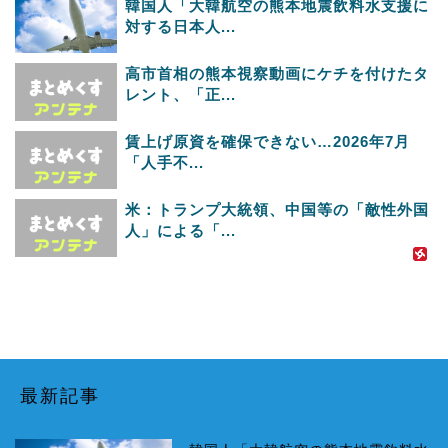
韓国人「大韓航空の熊本地震飲料水支援に
対する日本人...
高市首相の熊本視察動画にケチを付けたタ
レント、「正...
賃上げ原資を確保できない…2026年7月
「人手不...
米：トランプ大統領、中国等の「敵性外国
人」による「...
最新記事