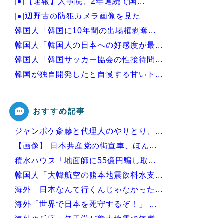
|●|【速報】人事院、2年連続で国...
|●|辺野古の防犯カメラ画像を見た...
韓国人「韓国に10年間の出場権剥奪...
韓国人「韓国人の日本への好感度が最...
韓国人「韓国サッカー協会の性接待問...
韓国が独自開発したと自慢する甘いト...
韓国人「大韓航空の熊本地震飲料水支...
おすすめ記事
ジャンポケ斎藤と代理人のやりとり、...
Powered by livedoor 相互RSS
【画像】 日本共産党の街宣車、ほん...
積水ハウス「地面師に55億円騙し取...
韓国人「大韓航空の熊本地震飲料水支...
海外「日本なんて行くんじゃなかった...
海外「世界で日本を死守するぞ！」 ...