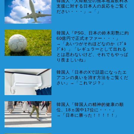
韓国人「大韓航空の熊本地震飲料水
支援に対する日本人の反応をご覧く
ださい・・・」→「」
韓国人「PSG、日本の鈴木彩艶に約
60億円で正式オファー・・・」
→「あいつがそれほどなのか（ﾌﾞﾙ
ﾌﾞﾙ）」「レギュラーとして出れる
とは思わないけど、それでもやっぱ
り羨ましいね」
韓国人「日本のXで話題になったエ
アコンの臭いを消す方法をご覧くだ
さい」→「これマジ？」
韓国人「韓国人の精神的健康の順
位、18ヵ国中17位に・・・」
→「日本に勝った！！！！！」