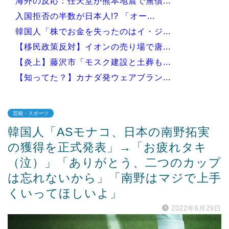
海外の反応：任天堂が熊本地震で無償...
入国拒否の半数が日本人!? 「オー...
韓国人「株でお金を失ったのはイ・ジ...
【移民政策反対】イオンの売り場で唐...
【炎上】藤沢市「モスク建設と土葬も...
【知ってた？】カナダ発ウェアブラン...
芸能・スポーツ
韓国人「ASモナコ、日本の南野拓実
Powered by livedoor 相互RSS
の獲得を正式発表」→「お疲れタキ
（泣）」「ありがとう、二つのカップ
は忘れないから」「南野はマジで上手
くいってほしいよ」
2022年6月29日