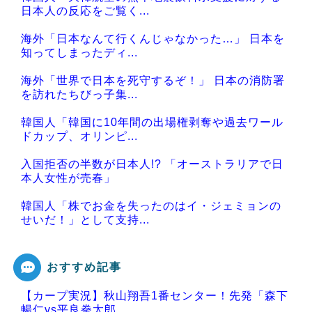
日本人の反応をご覧く...
海外「日本なんて行くんじゃなかった…」 日本を
知ってしまったディ...
海外「世界で日本を死守するぞ！」 日本の消防署
を訪れたちびっ子集...
韓国人「韓国に10年間の出場権剥奪や過去ワール
ドカップ、オリンピ...
入国拒否の半数が日本人!? 「オーストラリアで日
本人女性が売春」
韓国人「株でお金を失ったのはイ・ジェミョンの
せいだ！」として支持...
おすすめ記事
【カープ実況】秋山翔吾1番センター！先発「森下
Powered by livedoor 相互RSS
暢仁vs平良拳太郎...