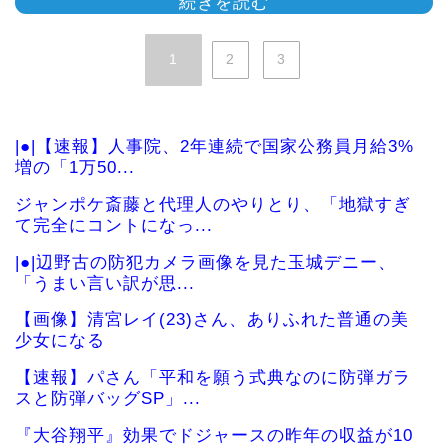
続きを読む
1
2
3
|●|【速報】人事院、2年連続で国家公務員月給3%
増の「1万50...
ジャンポケ斎藤と代理人のやりとり、「地獄すぎ
て完全にコントになっ...
|●|辺野古の防犯カメラ画像を見た玉城デニー、
「うまい言い訳が思...
【画像】清宮レイ(23)さん、ありふれた普通の美
少女になる
【速報】パさん「平和を願う式典なのに防弾ガラ
スと防弾バッグSP」...
『大谷翔平』効果でドジャースの昨年の収益が10