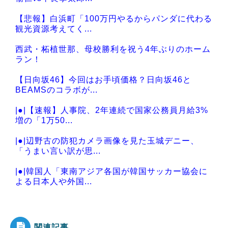
【悲報】白浜町「100万円やるからパンダに代わる
観光資源考えてく...
西武・柘植世那、母校勝利を祝う4年ぶりのホーム
ラン！
【日向坂46】今回はお手頃価格？日向坂46と
BEAMSのコラボが...
|●|【速報】人事院、2年連続で国家公務員月給3%
増の「1万50...
|●|辺野古の防犯カメラ画像を見た玉城デニー、
「うまい言い訳が思...
|●|韓国人「東南アジア各国が韓国サッカー協会に
よる日本人や外国...
|●|中国外務省「日本は原爆落とされて当然。どの
国も同情なんかし...
関連記事