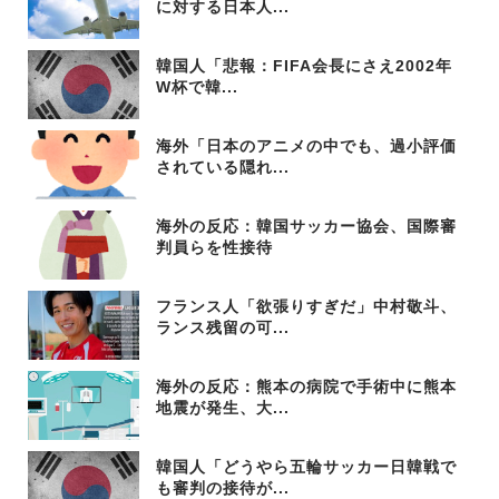
に対する日本人...
韓国人「悲報：FIFA会長にさえ2002年
W杯で韓...
海外「日本のアニメの中でも、過小評価
されている隠れ...
海外の反応：韓国サッカー協会、国際審
判員らを性接待
フランス人「欲張りすぎだ」中村敬斗、
ランス残留の可...
海外の反応：熊本の病院で手術中に熊本
地震が発生、大...
韓国人「どうやら五輪サッカー日韓戦で
も審判の接待が...