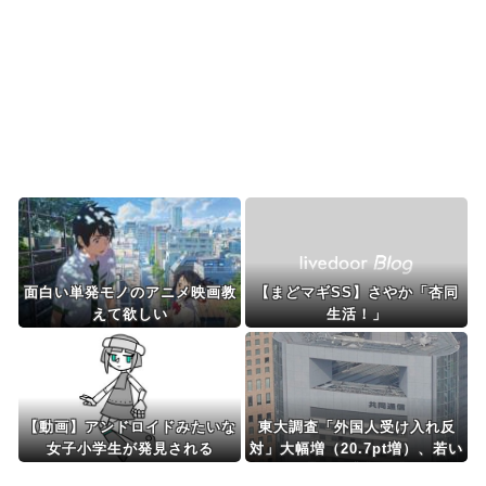
海外「日本のアニメの中でも、過小評価されてい
る隠れた名作といえば...
日本人「敷地内に勝手に停めた車がバチバチにブ
ロックされててウケた...
Powered by livedoor 相互RSS
面白い単発モノのアニメ映画教
【まどマギSS】さやか「杏同
えて欲しい
生活！」
【動画】アンドロイドみたいな
東大調査「外国人受け入れ反
女子小学生が発見される
対」大幅増（20.7pt増）、若い
世代で増加幅大