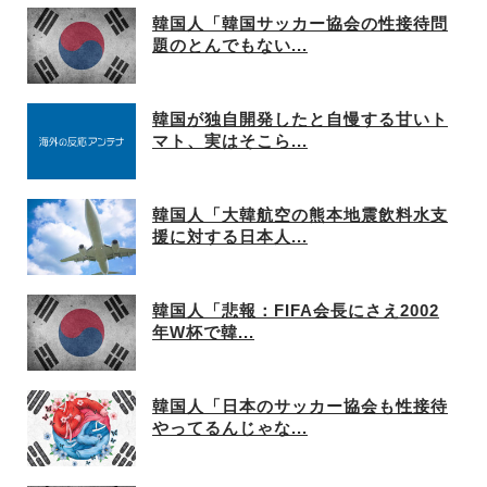
韓国人「韓国サッカー協会の性接待問
題のとんでもない...
韓国が独自開発したと自慢する甘いト
マト、実はそこら...
韓国人「大韓航空の熊本地震飲料水支
援に対する日本人...
韓国人「悲報：FIFA会長にさえ2002
年W杯で韓...
韓国人「日本のサッカー協会も性接待
やってるんじゃな...