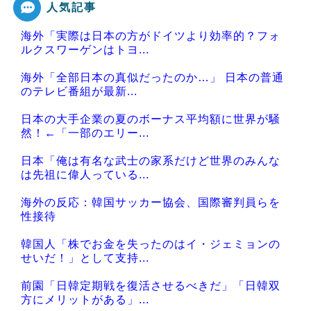
人気記事
海外「実際は日本の方がドイツより効率的？フォ
Powered by livedoor 相互RSS
ルクスワーゲンはトヨ...
海外「全部日本の真似だったのか…」 日本の普通
のテレビ番組が最新...
日本の大手企業の夏のボーナス平均額に世界が騒
然！←「一部のエリー...
日本「俺は有名な武士の家系だけど世界のみんな
は先祖に偉人っている...
海外の反応：韓国サッカー協会、国際審判員らを
性接待
韓国人「株でお金を失ったのはイ・ジェミョンの
せいだ！」として支持...
前園「日韓定期戦を復活させるべきだ」「日韓双
方にメリットがある」...