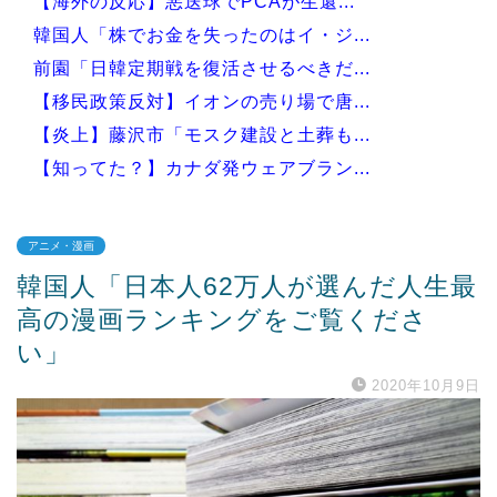
【海外の反応】悪送球でPCAが生還...
韓国人「株でお金を失ったのはイ・ジ...
前園「日韓定期戦を復活させるべきだ...
【移民政策反対】イオンの売り場で唐...
【炎上】藤沢市「モスク建設と土葬も...
【知ってた？】カナダ発ウェアブラン...
アニメ・漫画
韓国人「日本人62万人が選んだ人生最
Powered by livedoor 相互RSS
高の漫画ランキングをご覧くださ
い」
2020年10月9日