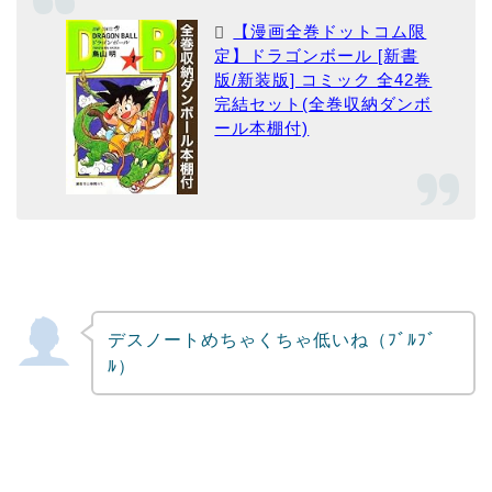
【漫画全巻ドットコム限
定】ドラゴンボール [新書
版/新装版] コミック 全42巻
完結セット(全巻収納ダンボ
ール本棚付)
デスノートめちゃくちゃ低いね（ﾌﾞﾙﾌﾞ
ﾙ）