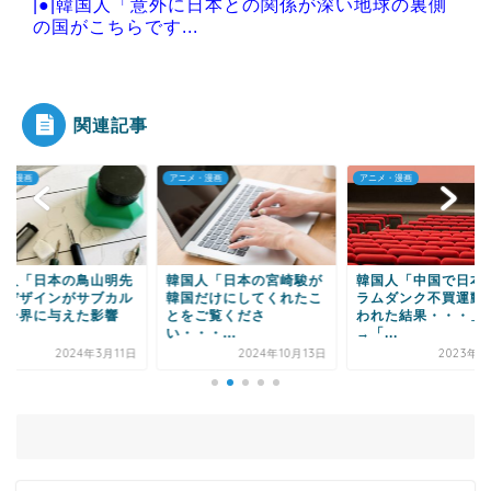
|●|韓国人「意外に日本との関係が深い地球の裏側
の国がこちらです...
|●|韓国人「大韓航空の熊本地震飲料水支援に対す
る日本人の反応を...
関連記事
メ・漫画
アニメ・漫画
アニメ・漫画
Powered by livedoor 相互RSS
国人「日本の宮崎駿が
韓国人「中国で日本のス
韓国人「想像以上に
国だけにしてくれたこ
ラムダンク不買運動が行
の実生活に深く広が
をご覧くださ
われた結果・・・」
いる日本アニメの影
・・...
→「...
力...
2024年10月13日
2023年5月2日
2022年1