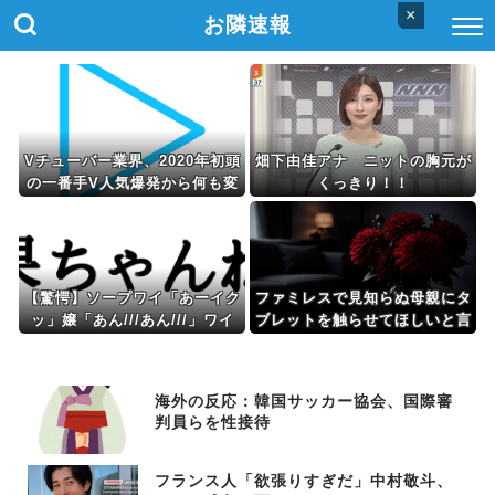
×
お隣速報
Vチューバー業界、2020年初頭
畑下由佳アナ ニットの胸元が
の一番手V人気爆発から何も変
くっきり！！
わらない……
【驚愕】ソープワイ「あーイク
ファミレスで見知らぬ母親にタ
ッ」嬢「あん///あん///」ワイ
ブレットを触らせてほしいと言
「…イクよッ！」wwww
われた。断ったら強奪されて…
海外の反応：韓国サッカー協会、国際審
判員らを性接待
フランス人「欲張りすぎだ」中村敬斗、