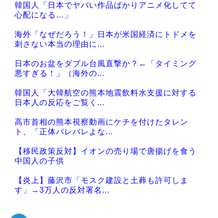
韓国人「日本でヤバい作品ばかりアニメ化してて
心配になる…」
海外「なぜだろう！」日本が米国経済にトドメを
刺さない本当の理由に...
日本のお盆をダブル台風直撃か？←「タイミング
悪すぎる！」（海外の...
韓国人「大韓航空の熊本地震飲料水支援に対する
日本人の反応をご覧く...
高市首相の熊本視察動画にケチを付けたタレン
ト、「正体バレバレよな...
【移民政策反対】イオンの売り場で唐揚げを食う
中国人の子供
【炎上】藤沢市「モスク建設と土葬も許可しま
す」→3万人の反対署名...