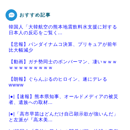
おすすめ記事
韓国人「大韓航空の熊本地震飲料水支援に対する
Powered by livedoor 相互RSS
日本人の反応をご覧く...
【悲報】バンダイナムコ決算、プリキュアが前年
比大幅減少
【動画】ガチ勢同士のボンバーマン、凄いｗｗｗ
ｗｗｗｗｗｗｗｗｗ
【朗報】ぐらんぶるのヒロイン、遂にデレる
wwww
|●|【速報】熊本県知事、オールドメディアの被災
者、遺族への取材...
|●|「高市早苗はどんだけ自己顕示欲が強いんだ」
と左派が『高木美...