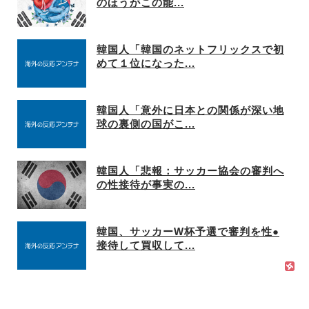
のほうがこの能...
韓国人「韓国のネットフリックスで初
めて１位になった...
韓国人「意外に日本との関係が深い地
球の裏側の国がこ...
韓国人「悲報：サッカー協会の審判へ
の性接待が事実の...
韓国、サッカーW杯予選で審判を性●
接待して買収して...