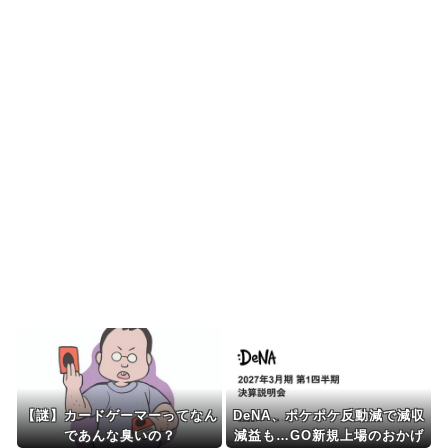
韓国人「今海外で韓国2002W杯ベスト4も怪しい
と言われてるよ！...
海外の反応：韓国サッカー協会、国際審判員らを
性接待
海外の反応：熊本の病院で手術中に熊本地震が発
生、大揺れの中でも患...
海外「先進国で日本だけパスポート所有率が低す
ぎる、何故なのか」
Powered by livedoor 相互RSS
【謎】カードゲーマーってなん
DeNA、ポケポケ反動減で減収
であんな臭いの？
減益も…GO新規上場のおかげ