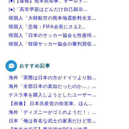
|●|【速報】熊本県知事、オールド...
|●|「高市早苗はどんだけ自己顕示...
韓国人「大韓航空の熊本地震飲料水支...
韓国人「悲報：FIFA会長にさえ2...
韓国人「日本のサッカー協会も性接待...
韓国人「韓国サッカー協会の審判買収...
韓国人「今海外で韓国2002W杯ベ...
おすすめ記事
海外「実際は日本の方がドイツより効...
Powered by livedoor 相互RSS
海外「全部日本の真似だったのか…」...
テスラ車を購入しようとしたユーザー...
【画像】 日本共産党の街宣車、ほん...
海外「ディズニーがゴミのようだ！」...
日本「俺は有名な武士の家系だけど世...