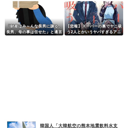
で当期純利益334億円を計上！
売上10.9%減・営業利益46.3%
減、第1四半期決算(4-6月)
「財産はみ～んな長男に譲る。
【悲報】スーパーの裏でヤニ吸
長男、母の事は任せた」と遺言
う2人とかいうヤバすぎるアニ
のこし父他界→母は足が不自由
メ
に。すると…長男「施設に入れ
るから次男、費用分担しろ！俺
に従え」
韓国人「大韓航空の熊本地震飲料水支