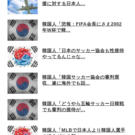
援に対する日本人...
韓国人「悲報：FIFA会長にさえ2002
年W杯で韓...
韓国人「日本のサッカー協会も性接待
やってるんじゃな...
韓国人「韓国サッカー協会の審判買
収、遂に海外でも話...
韓国人「どうやら五輪サッカー日韓戦
でも審判の接待が...
韓国人「MLBで日本人より韓国人選手