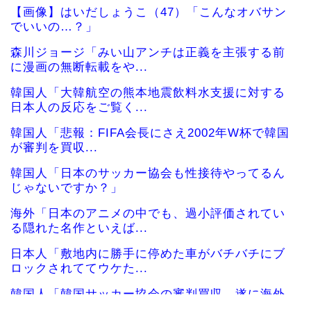
【画像】はいだしょうこ（47）「こんなオバサン
でいいの…？」
森川ジョージ「みい山アンチは正義を主張する前
に漫画の無断転載をや...
韓国人「大韓航空の熊本地震飲料水支援に対する
日本人の反応をご覧く...
韓国人「悲報：FIFA会長にさえ2002年W杯で韓国
が審判を買収...
韓国人「日本のサッカー協会も性接待やってるん
じゃないですか？」
海外「日本のアニメの中でも、過小評価されてい
る隠れた名作といえば...
日本人「敷地内に勝手に停めた車がバチバチにブ
ロックされててウケた...
韓国人「韓国サッカー協会の審判買収、遂に海外
でも話題に…」→「2...