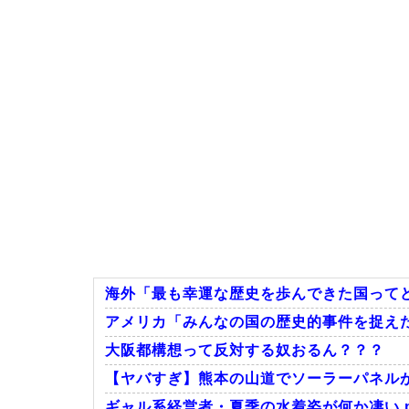
海外「最も幸運な歴史を歩んできた国って
アメリカ「みんなの国の歴史的事件を捉え
大阪都構想って反対する奴おるん？？？
【ヤバすぎ】熊本の山道でソーラーパネル
ギャル系経営者・夏季の水着姿が何か凄い pa