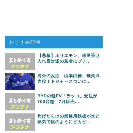
おすすめ記事
【悲報】ホリエモン、移民受け
入れ反対派の若者にブチ...
海外の反応 山本由伸、無失点
力投！ドジャースついに...
BYDの軽EV「ラッコ」受注が
700台超 7月販売...
焦げだらけの業務用鉄板が水と
蒸気で鏡のようにピカピ...