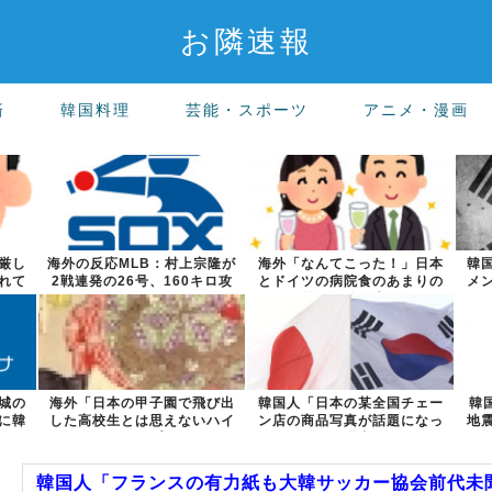
お隣速報
済
韓国料理
芸能・スポーツ
アニメ・漫画
厳し
海外の反応MLB：村上宗隆が
海外「なんてこった！」日本
韓
れて
2戦連発の26号、160キロ攻
とドイツの病院食のあまりの
メ
略のポ...
差に海外が大...
城の
海外「日本の甲子園で飛び出
韓国人「日本の某全国チェー
韓
に韓
した高校生とは思えないハイ
ン店の商品写真が話題になっ
地
レベルなプレ...
ている理由が...
韓国人「フランスの有力紙も大韓サッカー協会前代未聞