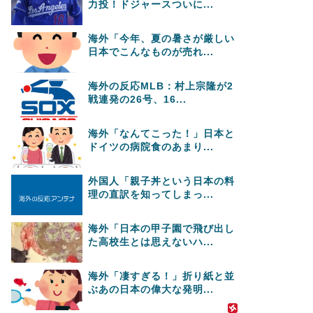
力投！ドジャースついに...
海外「今年、夏の暑さが厳しい
日本でこんなものが売れ...
海外の反応MLB：村上宗隆が2
戦連発の26号、16...
海外「なんてこった！」日本と
ドイツの病院食のあまり...
外国人「親子丼という日本の料
理の直訳を知ってしまっ...
海外「日本の甲子園で飛び出し
た高校生とは思えないハ...
海外「凄すぎる！」折り紙と並
ぶあの日本の偉大な発明...