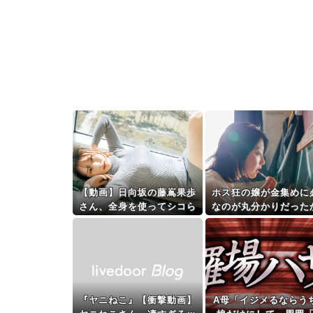
【動画】日向坂の藤嶌果歩
ホス狂の嬢が金集めに
さん、全身を使ってシコら
なのが丸分かりだった
せにきてしまうｗｗｗｗｗ
「店外で直に払ったら
ｗ
い？」って聞いた結果
ｗ
『ヤニねこ』【衝撃動画】
A母「イジメるならう