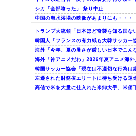
シカ「全部喰った」 祭り中止
中国の海水浴場の映像があまりにも・・・
トランプ大統領「日本ほど奇襲を知る国ない
韓国人「フランスの有力紙も大韓サッカー協
海外「今年、夏の暑さが厳しい日本でこんな
Powered by livedoor 相互RSS
海外「神アニメだわ」2026年夏アニメ海
韓国サッカー協会「現在は不適切な行為は絶対
左遷された財務省エリートに待ち受ける運命
高値で米を大量に仕入れた米卸大手、米価下
Powered by livedoor 相互RSS