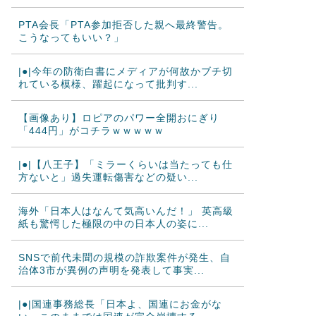
PTA会長「PTA参加拒否した親へ最終警告。
こうなってもいい？」
|●|今年の防衛白書にメディアが何故かブチ切
れている模様、躍起になって批判す...
【画像あり】ロピアのパワー全開おにぎり
「444円」がコチラｗｗｗｗｗ
|●|【八王子】「ミラーくらいは当たっても仕
方ないと」過失運転傷害などの疑い...
海外「日本人はなんて気高いんだ！」 英高級
紙も驚愕した極限の中の日本人の姿に...
SNSで前代未聞の規模の詐欺案件が発生、自
治体3市が異例の声明を発表して事実...
|●|国連事務総長「日本よ、国連にお金がな