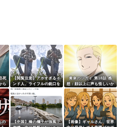
必死
【閲覧注意】アホすぎるイ
黄泉のツガイ 第18話 感
から
ンド人、ライフルの銃口を
想：顔以上に声も怪しいか
嬉し
覗いてしまう・・・・・
ら誤解されがちなアスマさ
⇒ｗ
（動画あり）
ん！
ちの
【中国】橋の欄干が強風で
【画像】ギャルさん、世界