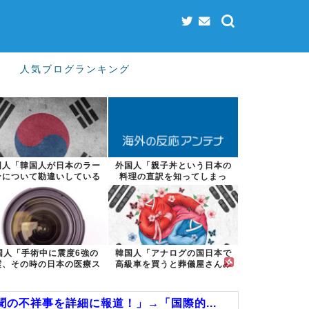
人気ブログランキング
国人「韓国人が日本のラー
外国人「親子丼という日本の
ンについて勘違いしている
料理の直訳を知ってしまっ
ことがこちら...
た…」
国人「手術中に震度6強の
韓国人「アナログの国日本で
震、その時の日本の医療ス
高級車を買うと葬儀屋さんみ
タッフたちの...
たいになりま...
の不祥事を詳細に報道！」→「国際的...