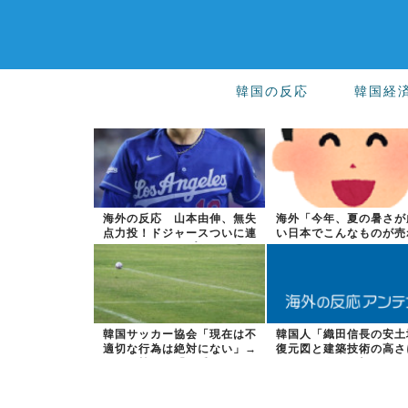
韓国の反応
韓国経
海外の反応 山本由伸、無失
海外「今年、夏の暑さが
点力投！ドジャースついに連
い日本でこんなものが売
敗ストップ！...
るらしい！ｗ...
韓国サッカー協会「現在は不
韓国人「織田信長の安土
適切な行為は絶対にない」→
復元図と建築技術の高さ
韓国人「一番...
国人が衝撃！...