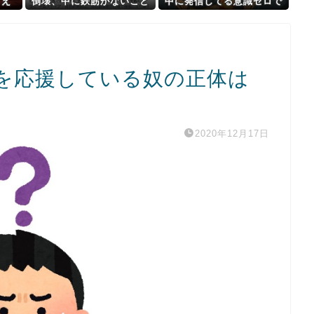
「え
倒壊、中に鉄筋がないこと
中に発信してる意識ゼロで
えら
が発覚＝当局「接着剤で固
修学旅行の宿をSNS公開し
…
定した」
てしまうｗｗｗ 【Pickup0
8082952】
を応援している奴の正体は
」
2020年12月17日