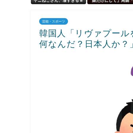
ヤニねこさん、凄すぎるｗ
娘だけにして」周囲
ｗｗｗこれは…
っ…？」→常識では考
れない教育方針に
芸能・スポーツ
韓国人「リヴァプール
何なんだ？日本人か？