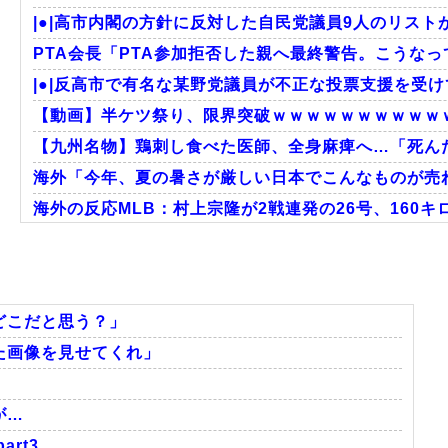
|●|高市内閣の方針に反対した自民党議員9人のリスト
PTA会長「PTA参加拒否した親へ最終警告。こうな
|●|反高市で有名な某野党議員が不正な投票支援を受け
【動画】半ケツ祭り、限界突破ｗｗｗｗｗｗｗｗｗｗ
【九州名物】鶏刺し食べた医師、全身麻痺へ…「死ん
海外「今年、夏の暑さが厳しい日本でこんなものが売れ
海外の反応MLB：村上宗隆が2戦連発の26号、160キ
韓国人「韓国人が日本のラーメンについて勘違いしてい
海外「この日本アニメはマジでぶっ飛んでる！ｗ」外国
外国人「親子丼という日本の料理の直訳を知ってしま
どこだと思う？」
た画像を見せてくれ」
Powered by livedoor 相互RSS
が…
rt3