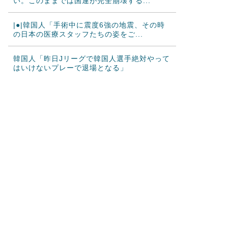
い。このままでは国連が完全崩壊する...
|●|韓国人「手術中に震度6強の地震、その時
の日本の医療スタッフたちの姿をご...
韓国人「昨日Jリーグで韓国人選手絶対やって
はいけないプレーで退場となる」
海外の反応 山本由伸、無失点力投！ドジャ
ースついに連敗ストップ！大谷翔平、決...
海外「今年、夏の暑さが厳しい日本でこんな
ものが売れてるらしい！ｗ」外国人が驚...
海外の反応MLB：村上宗隆が2戦連発の26
号、160キロ攻略のポール直撃弾で...
韓国人「日本人が絶対に違法駐車をしない本
当の理由がこちら…」→「これが正解」...
韓国人「韓国人が日本のラーメンについて勘