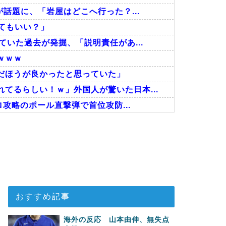
が話題に、「岩屋はどこへ行った？...
ってもいい？」
ていた過去が発掘、「説明責任があ...
ｗｗｗ
だほうが良かったと思っていた」
てるらしい！ｗ」外国人が驚いた日本...
ロ攻略のポール直撃弾で首位攻防...
ることがこちら…」→「えっ？？？？...
人が予測不可能でぶっ飛んでると評価...
った…」
おすすめ記事
海外の反応 山本由伸、無失点