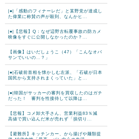
|●|「感動のフィナーレだ」と某野党が達成し
た偉業に称賛の声が殺到、なんかヒ...
|●|【悲報】Q：なぜ辺野古転覆事故の防カメ
映像をすぐに公開しなかったのか？...
【画像】はいだしょうこ（47）「こんなオバ
サンでいいの…？」
|●|石破前首相を懐かしむ左派、「石破が日本
国民から支持されまくっていた」と...
|●|韓国がサッカーの審判を買収したのはガチ
だった！ 審判を性接待して以降は...
【悲報】コメ卸大手さん、営業利益83％減
高値で買い込んだ米が売れず「損切り...
【避難所】キッチンカー、から揚げや麺類提