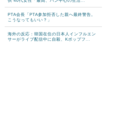
供 40代女性「最高、パン中心の生活...
PTA会長「PTA参加拒否した親へ最終警告。
こうなってもいい？」
海外の反応：韓国在住の日本人インフルエン
サーがライブ配信中に自殺、Kポップフ...
海外「やっぱり日本のこういう部分が最高な
んだよ！」外国人が語る日本の魅力的に...
海外「日本は戦勝国なんだよ」 戦後の日本人
の特別な生き様に各国から称賛の声
韓国人「日本がここまでの観光大国に発展し
た本当の理由がこちら…」→「昔から日...
韓国人「韓国サッカー協会の性接待報道、海
外でも大騒ぎに・・・2002年W杯4...
韓国人「日本の柴犬くん散歩中の暑さに耐え