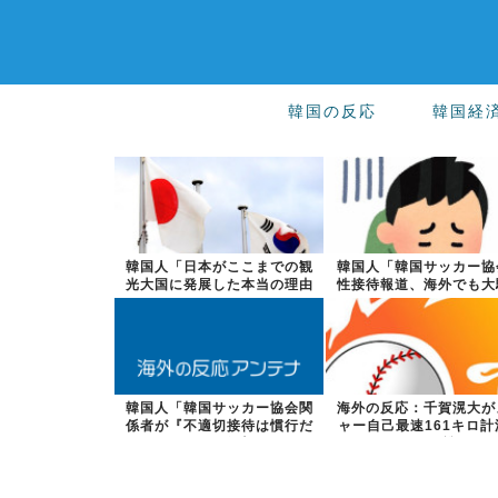
韓国の反応
韓国経
韓国人「日本がここまでの観
韓国人「韓国サッカー協
光大国に発展した本当の理由
性接待報道、海外でも大
がこちら…」...
に・・・20...
韓国人「韓国サッカー協会関
海外の反応：千賀滉大が
係者が『不適切接待は慣行だ
ャー自己最速161キロ計
った』と衝撃...
るなど2戦...