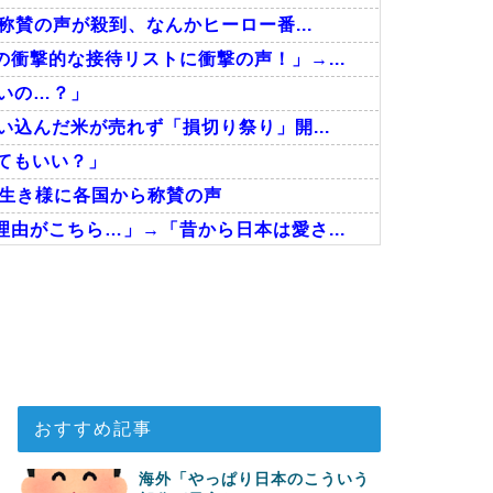
称賛の声が殺到、なんかヒーロー番...
衝撃的な接待リストに衝撃の声！」→...
いの…？」
込んだ米が売れず「損切り祭り」開...
ってもいい？」
な生き様に各国から称賛の声
由がこちら…」→「昔から日本は愛さ...
に・・・2002年W杯4強の記録...
った結果」
だった』と衝撃発言！日韓ワールドカ...
おすすめ記事
海外「やっぱり日本のこういう