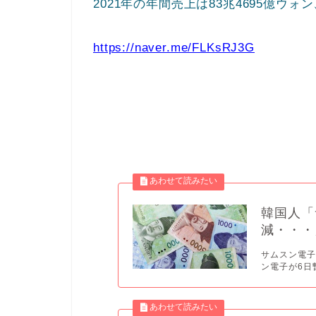
2021年の年間売上は83兆4695億ウォ
https://naver.me/FLKsRJ3G
韓国人「
減・・・
サムスン電子
ン電子が6日