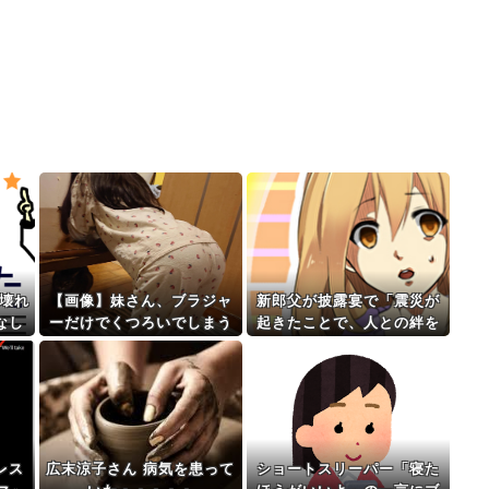
壊れ
【画像】妹さん、ブラジャ
新郎父が披露宴で「震災が
なし
ーだけでくつろいでしまう
起きたことで、人との絆を
000
ｗｗｗwｗｗｗｗｗｗｗｗ
改めて認識しました」とス
ピーチ。被災した親戚がい
る私には忘れられない結婚
式となり…
レス
広末涼子さん 病気を患って
ショートスリーパー「寝た