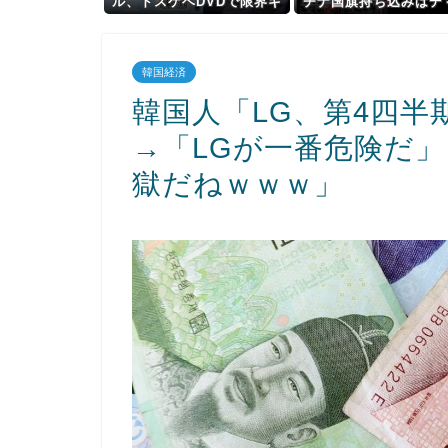
ル、ドスケベDVDで限界ギ
チナ国旗持ち込みはデ
リギリ露出wwwwww辰巳
→「2年前の予選の映像
シーナの最新イメージ「僕
たと判明」
だけが知っている隣のお姉
韓国経済
さんの秘密」の動画＆画像
まとめ！
韓国人「LG、第4四半
→「LGが一番危険だ
獄だねｗｗｗ」