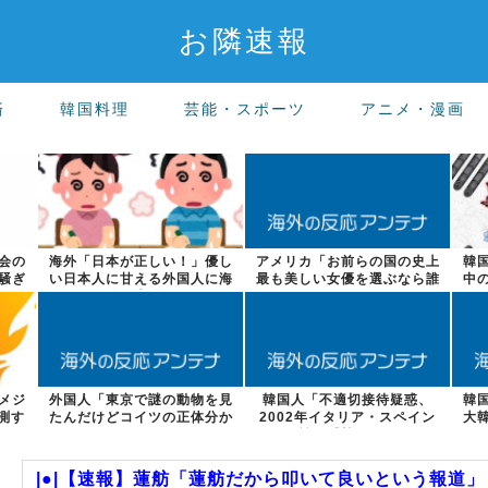
お隣速報
済
韓国料理
芸能・スポーツ
アニメ・漫画
会の
海外「日本が正しい！」優し
アメリカ「お前らの国の史上
韓
騒ぎ
い日本人に甘える外国人に海
最も美しい女優を選ぶなら誰
中
外が大騒ぎ
になる？」
メジ
外国人「東京で謎の動物を見
韓国人「不適切接待疑惑、
韓
測す
たんだけどコイツの正体分か
2002年イタリア・スペイン
大
る？」
戦で『韓国に...
|●|【速報】蓮舫「蓮舫だから叩いて良いという報道」 