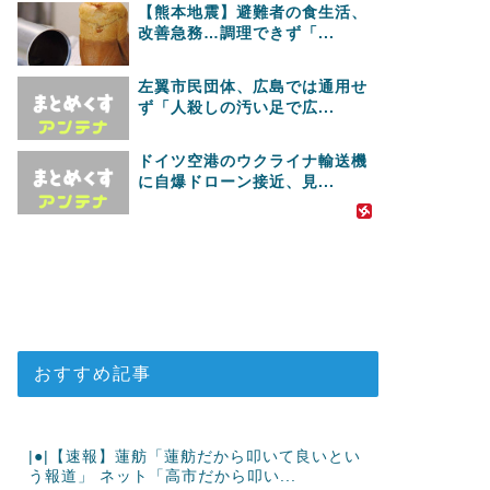
【熊本地震】避難者の食生活、
改善急務…調理できず「...
左翼市民団体、広島では通用せ
ず「人殺しの汚い足で広...
ドイツ空港のウクライナ輸送機
に自爆ドローン接近、見...
おすすめ記事
|●|【速報】蓮舫「蓮舫だから叩いて良いとい
う報道」 ネット「高市だから叩い...