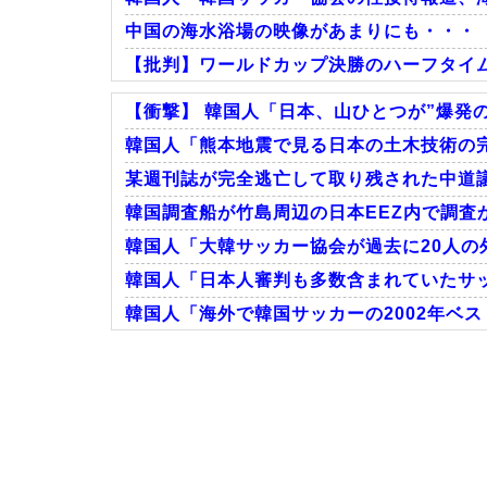
中国の海水浴場の映像があまりにも・・・
【批判】ワールドカップ決勝のハーフタイムシ
【衝撃】 韓国人「日本、山ひとつが”爆発
韓国人「熊本地震で見る日本の土木技術の完
某週刊誌が完全逃亡して取り残された中道議
Powered by livedoor 相互RSS
韓国調査船が竹島周辺の日本EEZ内で調査か
韓国人「大韓サッカー協会が過去に20人の外
韓国人「日本人審判も多数含まれていたサッ
韓国人「海外で韓国サッカーの2002年ベス
Powered by livedoor 相互RSS