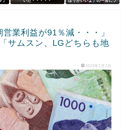
マ」
いた・・・・・
ほうがいいよ」の一言にブ
だっ
チギレ
期営業利益が91％減・・・」
」「サムスン、LGどちらも地
2023年1月7日