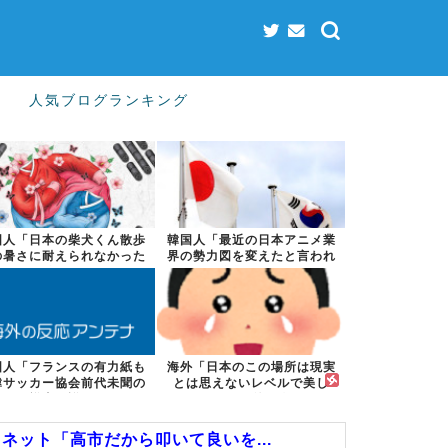
人気ブログランキング
国人「日本の柴犬くん散歩
韓国人「最近の日本アニメ業
の暑さに耐えられなかった
界の勢力図を変えたと言われ
結果」
る作品がこち...
国人「フランスの有力紙も
海外「日本のこの場所は現実
韓サッカー協会前代未聞の
とは思えないレベルで美し
不祥事を詳細...
い…！」外国人...
ネット「高市だから叩いて良いを...