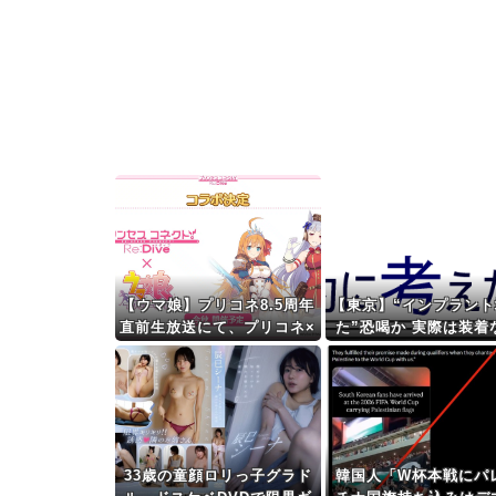
【ウマ娘】プリコネ8.5周年
【東京】“インプラント
直前生放送にて、プリコネ×
た”恐喝か 実際は装着
ウマ娘コラボの開催につい
55歳男逮捕「100件で4
て告知が！？今秋予定で詳
万円得た」
細については後日発表との
こと。※動画リンク有
33歳の童顔ロリっ子グラド
韓国人「W杯本戦にパ