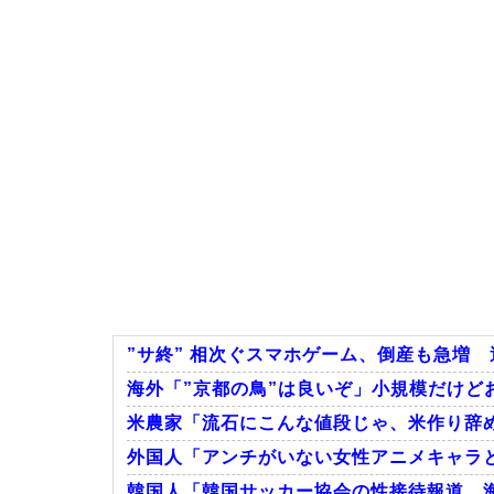
”サ終” 相次ぐスマホゲーム、倒産も急増 
海外「”京都の鳥”は良いぞ」小規模だけどお
米農家「流石にこんな値段じゃ、米作り辞
外国人「アンチがいない女性アニメキャラ
韓国人「韓国サッカー協会の性接待報道、海外