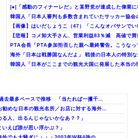
|●|「感動のフィナーレだ」と某野党が達成した偉業に
韓国人「日本人審判も多数含まれていたサッカー協会の
【画像】はいだしょうこ（47）「こんなオバサンでい
【悲報】コメ卸大手さん、営業利益83％減 高値で買い
PTA会長「PTA参加拒否した親へ最終警告。こうな
海外「日本は戦勝国なんだよ」 戦後の日本人の特別
韓国人「日本がここまでの観光大国に発展した本当の理
韓国人「韓国サッカー協会の性接待報道、海外でも大騒ぎ
韓国人「日本の柴犬くん散歩中の暑さに耐えられなか
韓国人「韓国サッカー協会関係者が『不適切接待は慣行
過去最多ペースで推移 「当たれば一攫千...
勧めな日本の観光名所／お店に対する海外...
める人、出るんじゃないかなあ？？」
Powered by livedoor 相互RSS
といえば誰が思い浮かぶ？」
でも大騒ぎに・・・2002年W杯4強の...