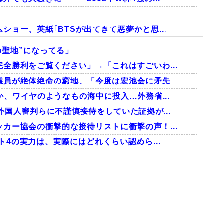
ョー、英紙｢BTSが出てきて悪夢かと思...
の聖地”になってる」
全勝利をご覧ください」→「これはすごいわ...
員が絶体絶命の窮地、「今度は宏池会に矛先...
、ワイヤのようなもの海中に投入…外務省...
国人審判らに不謹慎接待をしていた証拠が...
カー協会の衝撃的な接待リストに衝撃の声！...
ト4の実力は、実際にはどれくらい認めら...