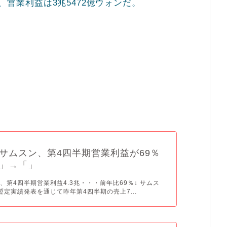
ン、営業利益は3兆5472億ウォンだ。
サムスン、第4四半期営業利益が69％
」→「」
、第4四半期営業利益4.3兆・・・前年比69％↓ サムス
暫定実績発表を通じて昨年第4四半期の売上7...