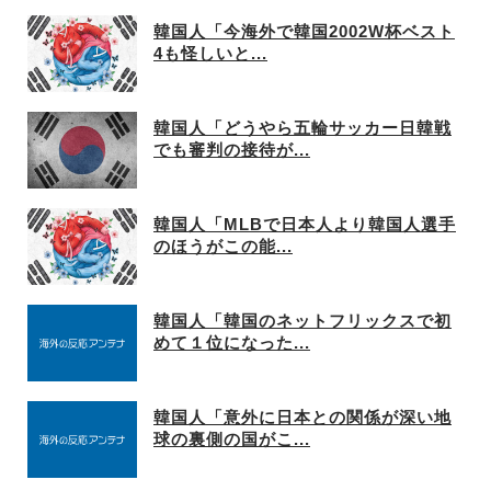
韓国人「今海外で韓国2002W杯ベスト
4も怪しいと...
韓国人「どうやら五輪サッカー日韓戦
でも審判の接待が...
韓国人「MLBで日本人より韓国人選手
のほうがこの能...
韓国人「韓国のネットフリックスで初
めて１位になった...
韓国人「意外に日本との関係が深い地
球の裏側の国がこ...