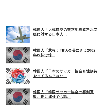
韓国人「大韓航空の熊本地震飲料水支
援に対する日本人...
韓国人「悲報：FIFA会長にさえ2002
年W杯で韓...
韓国人「日本のサッカー協会も性接待
やってるんじゃな...
韓国人「韓国サッカー協会の審判買
収、遂に海外でも話...