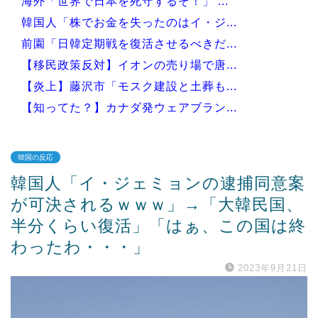
海外「世界で日本を死守するぞ！」 ...
韓国人「株でお金を失ったのはイ・ジ...
前園「日韓定期戦を復活させるべきだ...
【移民政策反対】イオンの売り場で唐...
【炎上】藤沢市「モスク建設と土葬も...
【知ってた？】カナダ発ウェアブラン...
韓国の反応
韓国人「イ・ジェミョンの逮捕同意案
Powered by livedoor 相互RSS
が可決されるｗｗｗ」→「大韓民国、
半分くらい復活」「はぁ、この国は終
わったわ・・・」
2023年9月21日