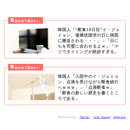
韓国人「“断食19日目”イ・ジェ
ミョン、逮捕状請求の日に病院
に搬送される・・・」→「日に
ちを完璧に合わせるよｗ」「マ
ジでタイミングが絶妙すぎる」
韓国人「入院中のイ・ジェミョ
ン、点滴を受けながら断食続行
へｗｗｗ」→「点滴断食ｗ」
「断食の新しい歴史を書くとこ
ろである」
References：
Twitter
、
cafe daum
、
mlbpark