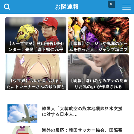
×
お隣速報
【カープ実況】秋山翔吾1番セ
【悲報】ジョジョや鬼滅のゲー
ンター！先発「森下暢仁vs平
ムを作った人、ジャンプ垢にブ
良拳太郎」【広島-DeNA/横浜
ロックされてお気持ち表明
スタジアム】
【ウマ娘】ついに見つけまし
【朗報】森山みなみアナの見返
た…トレーナーさんの領収書と
りお乳のgifが作成される
給与明細！！
韓国人「大韓航空の熊本地震飲料水支援
に対する日本人...
海外の反応：韓国サッカー協会、国際審