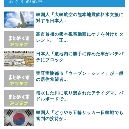
おすすめ記事
韓国人「大韓航空の熊本地震飲料水支援に
対する日本人...
高市首相の熊本視察動画にケチを付けたタ
レント、「正...
日本人「敷地内に勝手に停めた車がバチバ
チにブロック...
実証実験都市「ウーブン・シティ」が一般
の居住希望者...
増水した川に取り残されたアライグマ、パ
ドルボードで...
韓国人「どうやら五輪サッカー日韓戦でも
審判の接待が...