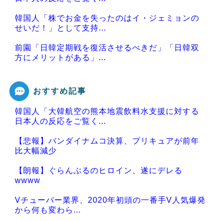
韓国人「株でお金を失ったのはイ・ジェミョンの
せいだ！」として支持...
前園「日韓定期戦を復活させるべきだ」「日韓双
方にメリットがある」...
おすすめ記事
韓国人「大韓航空の熊本地震飲料水支援に対する
Powered by livedoor 相互RSS
日本人の反応をご覧く...
【悲報】バンダイナムコ決算、プリキュアが前年
比大幅減少
【朗報】ぐらんぶるのヒロイン、遂にデレる
wwww
Vチューバー業界、2020年初頭の一番手V人気爆発
から何も変わら...