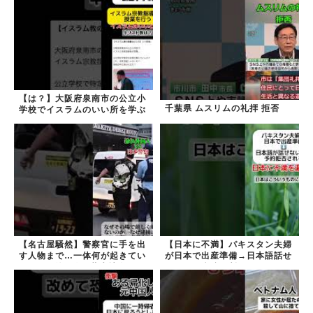
【は？】大阪府泉南市の公立小
千葉県 ムスリムの礼拝 拒否
学校でイスラムのいい所を学ぶ
【名古屋騒然】警察官に手を出
【日本に不満】パキスタン夫婦
す人物まで…一体何が起きてい
が日本で出産準備→日本語話せ
るのか #外国人 #共生社会
ないため病院に断られる
#japan