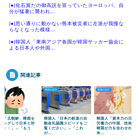
|●|化石賞だの御高説を宣っていたヨーロッパ、自
分が猛暑に襲われ...
|●|思い通りに動かない熊本被災者に左派が我慢な
らなくなった模様...
|●|韓国人「東南アジア各国が韓国サッカー協会に
よる日本人や外国...
|●|王洪文とは何者か——紡績工場の保安員が38歳
で党副主席にな...
関連記事
の反応
韓国の反応
韓国の反応
Powered by livedoor 相互RSS
国人「日本の鉄道の自
韓国人「資本力の日本、
韓国人「韓国政府消
改札認識スピードをご
労働力の中国、技術力の
筋、中国・ロシアの
ください」→「これ
韓国が力を合わせれば
チン導入を推進すれ
.
米...
国...