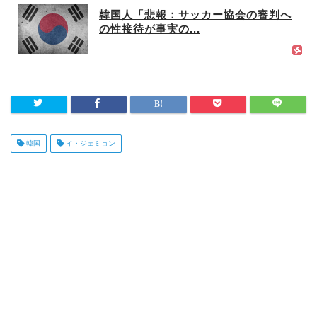
韓国人「悲報：サッカー協会の審判へ
の性接待が事実の...
韓国
イ・ジェミョン