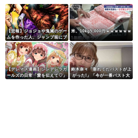
Powered by livedoor 相互RSS
【悲報】ジョジョや鬼滅のゲー
米、10kg5,000円ｗｗｗｗｗｗ
ムを作った人、ジャンプ垢にブ
ロックされてお気持ち表明
【デレマス漫画】シンデレラガ
鈴木奈々「垂れてたバストが上
ールズの日常「愛を伝えて♡」
がった!」「今が一番バスト大
を公開
きい!」 最新の身長・体重も報
告