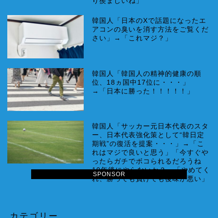
り羨ましいね」
韓国人「日本のXで話題になったエ
アコンの臭いを消す方法をご覧くだ
さい」→「これマジ？」
韓国人「韓国人の精神的健康の順
位、18ヵ国中17位に・・・」
→「日本に勝った！！！！！」
韓国人「サッカー元日本代表のスタ
ー、日本代表強化策として“韓日定
期戦”の復活を提案・・・」→「こ
れはマジで良いと思う」「今すぐや
ったらガチでボコられるだろうね
10年後にやらないか？」「やめてく
SPONSOR
れ、勝っても負けても後味が悪い」
カテゴリー