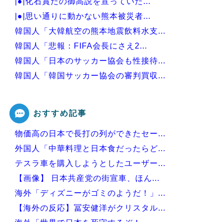
|●|化石賞だの御高説を宣っていた...
|●|思い通りに動かない熊本被災者...
韓国人「大韓航空の熊本地震飲料水支...
韓国人「悲報：FIFA会長にさえ2...
韓国人「日本のサッカー協会も性接待...
韓国人「韓国サッカー協会の審判買収...
韓国人「今海外で韓国2002W杯ベ...
おすすめ記事
物価高の日本で長打の列ができたセー...
Powered by livedoor 相互RSS
外国人「中華料理と日本食だったらど...
テスラ車を購入しようとしたユーザー...
【画像】 日本共産党の街宣車、ほん...
海外「ディズニーがゴミのようだ！」...
【海外の反応】冨安健洋がクリスタル...