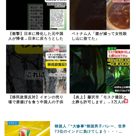
【衝撃】日本に帰化した元中国
ベトナム人「腹が減って女性殺
人が帰省→日本に戻ろうとした
し山に捨てた」
ら…
【移民政策反対】イオンの売り
【炎上】藤沢市「モスク建設と
場で唐揚げを食う中国人の子供
土葬も許可します」→3万人の
反対署名も却下
韓国人「“大惨事”韓国男子バレー、世界
73位のインドに負けてしまう・・・...