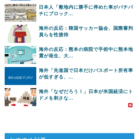
日本人「敷地内に勝手に停めた車がバチバ
チにブロック...
海外の反応：韓国サッカー協会、国際審判
員らを性接待
海外の反応：熊本の病院で手術中に熊本地
震が発生、大...
海外「先進国で日本だけパスポート所有率
が低すぎる、...
海外「なぜだろう！」日本が米国経済にト
ドメを刺さな...