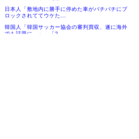
日本人「敷地内に勝手に停めた車がバチバチにブ
ロックされててウケた...
韓国人「韓国サッカー協会の審判買収、遂に海外
でも話題に…」→「2...
韓国人「今海外で韓国2002W杯ベスト4も怪しい
と言われてるよ！...
海外の反応：韓国サッカー協会、国際審判員らを
性接待
海外の反応：熊本の病院で手術中に熊本地震が発
生、大揺れの中でも患...
海外「先進国で日本だけパスポート所有率が低す
ぎる、何故なのか」