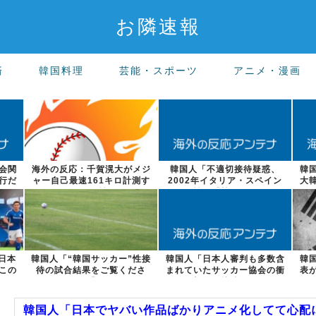
お隣速報
済
韓国料理
芸能・スポーツ
アニメ・漫画
会関
海外の反応：千賀滉大がメジ
韓国人「不適切接待疑惑、
韓
行だ
ャー自己最速161キロ計測す
2002年イタリア・スペイン
大
るなど2戦...
戦で『韓国に...
日本
韓国人「“韓国サッカー”性接
韓国人「日本人審判も多数含
韓
この
待の試合結果をご覧くださ
まれていたサッカー協会の衝
表
い」→「マッ...
撃的な接待リ...
韓国人「日本でヤバい作品ばかりアニメ化してて心配