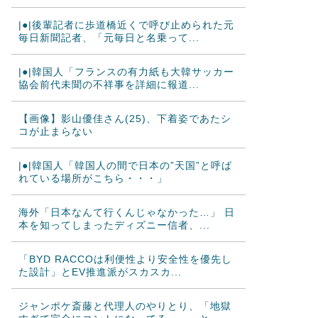
|●|後輩記者に歩道橋近くで呼び止められた元
毎日新聞記者、「元毎日と名乗って...
|●|韓国人「フランスの有力紙も大韓サッカー
協会前代未聞の不祥事を詳細に報道...
【画像】影山優佳さん(25)、下着姿であたシ
コが止まらない
|●|韓国人「韓国人の間で日本の”天国”と呼ば
れている場所がこちら・・・」
海外「日本なんて行くんじゃなかった…」 日
本を知ってしまったディズニー信者、...
「BYD RACCOは利便性より安全性を優先し
た設計」とEV推進派がスカスカ...
ジャンポケ斎藤と代理人のやりとり、「地獄