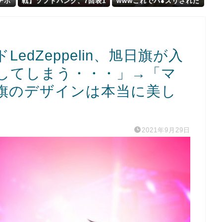
チボ
戦】ソフトバンク、7回表1
wwwこれでパ●ズリされた
ww
アウト二塁から谷川原のタ
ら3秒で果てるだろ
イムリーツーベースで先
制！！！！！！！！！！！
！
edZeppelin、旭日旗が入
してしまう・・・」→「マ
旗のデザインは本当に美し
2021年9月29日