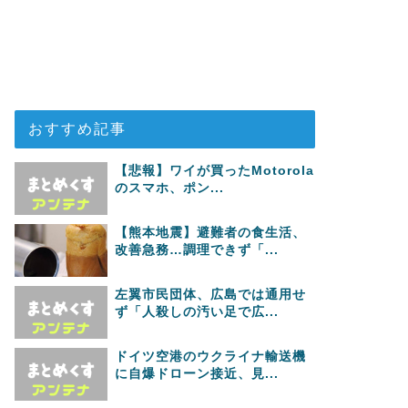
おすすめ記事
【悲報】ワイが買ったMotorola
のスマホ、ポン...
【熊本地震】避難者の食生活、
改善急務…調理できず「...
左翼市民団体、広島では通用せ
ず「人殺しの汚い足で広...
ドイツ空港のウクライナ輸送機
に自爆ドローン接近、見...