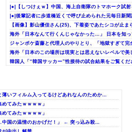
|●|【しつけぇｗ】中国、海上自衛隊のトマホーク試射
|●|後輩記者に歩道橋近くで呼び止められた元毎日新聞記
【画像】影山優佳さん(25)、下着姿であたシコが止ま
海外「日本なんて行くんじゃなかった…」 日本を知って
ジャンポケ斎藤と代理人のやりとり、「地獄すぎて完全
海外「日本のこの場所は現実とは思えないレベルで美し
韓国人「“韓国サッカー”性接待の試合結果をご覧くださ
韓国人「過去のW杯で韓国代表がドーピング検査をすり
大地震が起きても手術をやり遂げる日本の医療チーム
海外「さすが日本！」日本とドイツの仕事効率の差が
薄いフィルム入ってるけどあれなんのためか...
集めてみたｗｗｗｗ」
集めてみたｗｗｗｗ」
Powered by livedoor 相互RSS
国の温情のおかげだ！」 ← 突っ込み殺...
音が中出し解禁