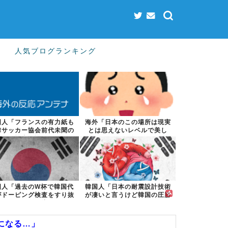
人気ブログランキング
国人「フランスの有力紙も
海外「日本のこの場所は現実
韓サッカー協会前代未聞の
とは思えないレベルで美し
不祥事を詳細...
い…！」外国人...
国人「過去のW杯で韓国代
韓国人「日本の耐震設計技術
がドーピング検査をすり抜
が凄いと言うけど韓国の圧勝
けるように注...
だよね？」
になる…」