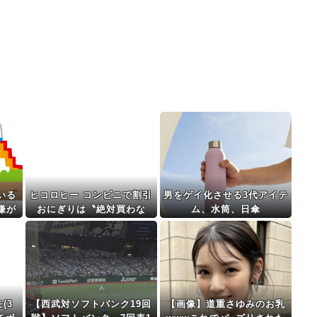
いる
ヒコロヒー コンビニで割引
男をゲイ化させる3代アイテ
嫌が
おにぎりは〝絶対買わな
ム、水筒、日傘
い〟理由
(3
【西武対ソフトバンク19回
【画像】道重さゆみのお乳