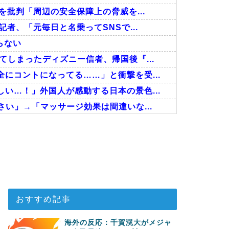
を批判「周辺の安全保障上の脅威を...
者、「元毎日と名乗ってSNSで...
らない
しまったディズニー信者、帰国後『...
にコントになってる……」と衝撃を受...
い…！」外国人が感動する日本の景色...
い」→「マッサージ効果は間違いな...
抜けるように注射していたものがこち...
、海外でも凄すぎると絶賛
分かる数字に海外が大騒ぎ
おすすめ記事
海外の反応：千賀滉大がメジャ