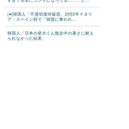
すぎて完全にコントになってる……」と...
|●|韓国人「不適切接待疑惑、2002年イタリ
ア・スペイン戦で『韓国に奪われ...
韓国人「日本の柴犬くん散歩中の暑さに耐え
られなかった結果」
韓国人「韓国サッカー協会関係者が『不適切
接待は慣行だった』と衝撃発言！日韓ワ...
海外の反応：千賀滉大がメジャー自己最速
161キロ計測するなど2戦連続完璧救援...
韓国人「不適切接待疑惑、2002年イタリア・
スペイン戦で『韓国に奪われた』と...
海外「日本のこの場所は現実とは思えないレ
ベルで美しい…！」外国人が感動する日...
女性：“熊本で被災された人たちへ300万円寄