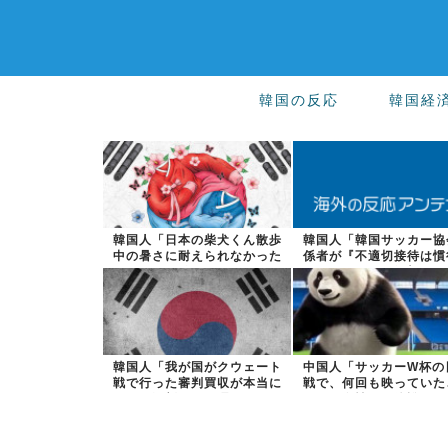
韓国の反応
韓国経
韓国人「日本の柴犬くん散歩
韓国人「韓国サッカー協
中の暑さに耐えられなかった
係者が『不適切接待は慣
結果」
った』と衝撃...
韓国人「我が国がクウェート
中国人「サッカーW杯の
戦で行った審判買収が本当に
戦で、何回も映っていた
深刻である理...
女性は一体誰...