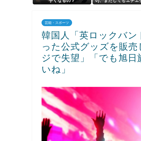
手くなるの？
0)、またしてもエチエ
デーを披露wwwwwww
w
芸能・スポーツ
韓国人「英ロックバンドL
った公式グッズを販売
ジで失望」「でも旭日
いね」