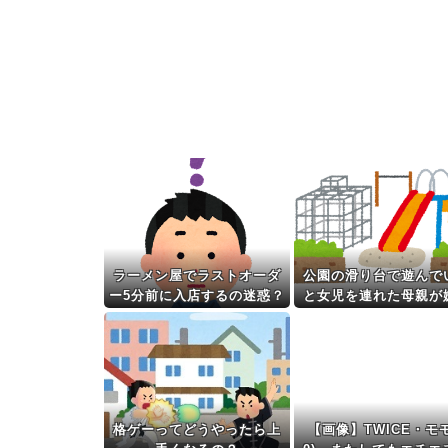
ラーメン屋でラストオーダ
公園の滑り台で遊んで
ー5分前に入店するの迷惑？
と女児を連れた母親が
らせしてきた...
格ゲーってどうやったら上
【画像】TWICE・モモ