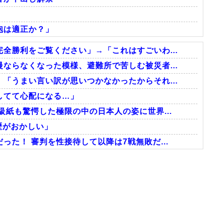
砲は適正か？」
全勝利をご覧ください」→「これはすごいわ...
ならなくなった模様、避難所で苦しむ被災者...
「うまい言い訳が思いつかなかったからそれ...
してて心配になる…」
級紙も驚愕した極限の中の日本人の姿に世界...
歴がおかしい」
た！ 審判を性接待して以降は7戦無敗だ...