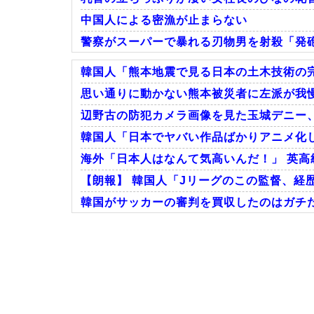
中国人による密漁が止まらない
警察がスーパーで暴れる刃物男を射殺「発
韓国人「熊本地震で見る日本の土木技術の完
思い通りに動かない熊本被災者に左派が我慢
辺野古の防犯カメラ画像を見た玉城デニー、
Powered by livedoor 相互RSS
韓国人「日本でヤバい作品ばかりアニメ化
海外「日本人はなんて気高いんだ！」 英高
【朗報】 韓国人「Jリーグのこの監督、経
韓国がサッカーの審判を買収したのはガチだっ
Powered by livedoor 相互RSS