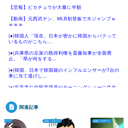
【悲報】ピカチュウが大量に半額
【動画】元西武ヤン、MLB初登板で大ジャンプｗ
ｗｗｗ
|●|韓国人「現在、日本が密かに韓国からパクって
いるものがこちら...
|●|兵庫県の左派の既得利権を斎藤知事が全面廃
止、「県が何をする...
|●|韓国、日本で韓国籍のインフルエンサーが7台の
車に当て逃げし...
|●|反高市な自民党議員がモーニングショーに生出
演、すると普段は...
関連記事
スポーツ
芸能・スポーツ
芸能・スポーツ
Powered by livedoor 相互RSS