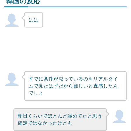
韓国の反応
はは
Powered by livedoor 相互RSS
すでに条件が減っているのをリアルタイ
ムで見たはずだから難しいと直感したん
でしょ
昨日くらいでほとんど諦めてたと思う
確定ではなかったけども