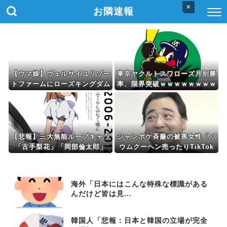
×
お隣速報
【ウマ娘】ヴェルサイユリゾー
東京ヤクルトスワローズ月別勝
トファームにローズキングダム
率、限界突破ｗｗｗｗｗｗｗｗ
のパネルが到着
ｗｗｗｗｗｗｗｗｗｗｗｗｗｗ
ｗｗｗｗｗｗｗｗｗｗｗｗｗｗ
ｗｗｗｗｗｗｗ
【悲報】三大無能ループキャラ
ジャンポケ斉藤の被害女性「バ
「古手梨花」「岡部倫太郎」
ウムクーヘン売ったりTikTok
「暁美ほむら」←これｗｗｗ
ライブしててムカついたから示
談しなかった」
海外「日本にはこんな特殊な標識がある
んだけど皆は見...
韓国人「悲報：日本と韓国の立場が完全