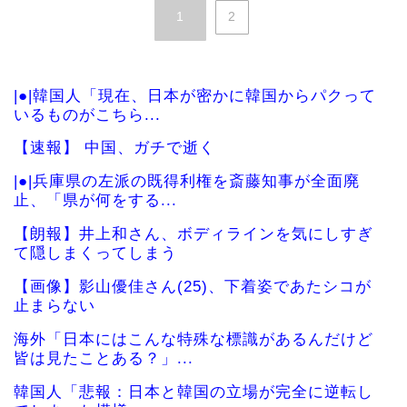
1
2
|●|韓国人「現在、日本が密かに韓国からパクって
いるものがこちら...
【速報】 中国、ガチで逝く
|●|兵庫県の左派の既得利権を斎藤知事が全面廃
止、「県が何をする...
【朗報】井上和さん、ボディラインを気にしすぎ
て隠しまくってしまう
【画像】影山優佳さん(25)、下着姿であたシコが
止まらない
海外「日本にはこんな特殊な標識があるんだけど
皆は見たことある？」...
韓国人「悲報：日本と韓国の立場が完全に逆転し