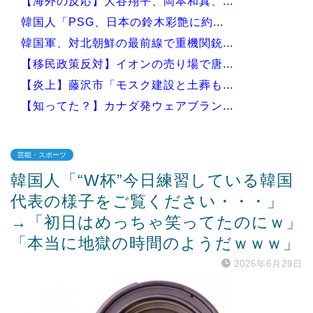
【海外の反応】大谷翔平、岡本和真、...
韓国人「PSG、日本の鈴木彩艶に約...
韓国軍、対北朝鮮の最前線で重機関銃...
【移民政策反対】イオンの売り場で唐...
【炎上】藤沢市「モスク建設と土葬も...
【知ってた？】カナダ発ウェアブラン...
芸能・スポーツ
韓国人「“W杯”今日練習している韓国
Powered by livedoor 相互RSS
代表の様子をご覧ください・・・」
→「初日はめっちゃ笑ってたのにｗ」
「本当に地獄の時間のようだｗｗｗ」
2026年6月29日