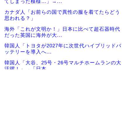
てしまった模様…」→...
カナダ人「お前らの国で異性の服を着てたらどう
思われる？」
海外「これが文明か！」日本に比べて超石器時代
だった英国に海外が大...
韓国人「トヨタが2027年に次世代ハイブリッドバ
ッテリーを導入へ...
韓国人「大谷、25号・26号マルチホームランの大
活躍！」→「日本...
【海外の反応】中東の女性がヒジャブで隠されて
いるのは彼女たちが完...
韓国、日本で韓国籍のインフルエンサーが7台の車
に当て逃げして逮捕...
韓国人「韓国版モヤさまが面白い！息子さんです
か？えええええっ？？...
海外「その通り！」日本人ならどこでも発展させ