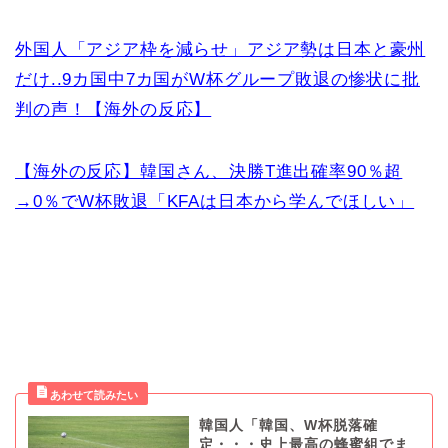
外国人「アジア枠を減らせ」アジア勢は日本と豪州
だけ..9カ国中7カ国がW杯グループ敗退の惨状に批
判の声！【海外の反応】
【海外の反応】韓国さん、決勝T進出確率90％超
→0％でW杯敗退「KFAは日本から学んでほしい」
韓国人「韓国、W杯脱落確
定・・・史上最高の蜂蜜組でま