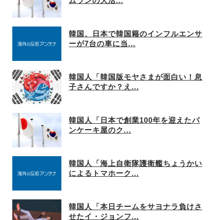
ムランの大活...
韓国、日本で韓国籍のインフルエンサ
ーが7台の車に当...
韓国人「韓国版モヤさまが面白い！息
子さんですか？え...
韓国人「日本で創業100年を迎えたパ
ンケーキ屋のク...
韓国人「海上自衛隊護衛艦ちょうかい
によるトマホーク...
韓国人「本日チームをサヨナラ負けさ
せたイ・ジョンフ...