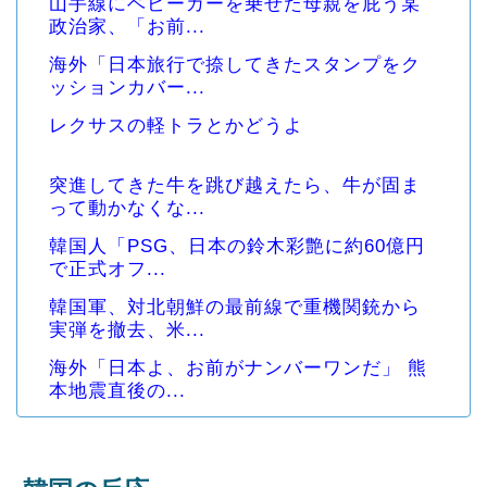
山手線にベビーカーを乗せた母親を庇う某
政治家、「お前...
海外「日本旅行で捺してきたスタンプをク
ッションカバー...
レクサスの軽トラとかどうよ
突進してきた牛を跳び越えたら、牛が固ま
って動かなくな...
韓国人「PSG、日本の鈴木彩艶に約60億円
で正式オフ...
韓国軍、対北朝鮮の最前線で重機関銃から
実弾を撤去、米...
海外「日本よ、お前がナンバーワンだ」 熊
本地震直後の...