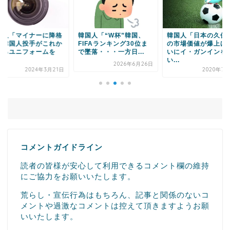
人「マイナーに降格
韓国人「“W杯”韓国、
韓国人「日本の久保建
韓国人投手がこれか
FIFAランキング30位ま
の市場価値が爆上げ、
るユニフォームを
で墜落・・・一方日...
いにイ・ガンインを抜
い...
2026年6月26日
2024年3月21日
2020年7月
コメントガイドライン
読者の皆様が安心して利用できるコメント欄の維持
にご協力をお願いいたします。
荒らし・宣伝行為はもちろん、記事と関係のないコ
メントや過激なコメントは控えて頂きますようお願
いいたします。