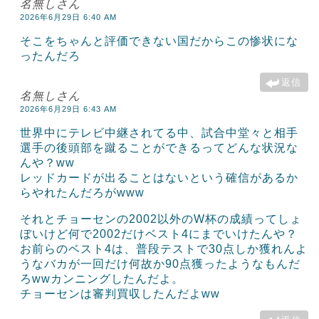
名無しさん
2026年6月29日 6:40 AM
そこをちゃんと評価できない国だからこの惨状にな
ったんだろ
返信
名無しさん
2026年6月29日 6:43 AM
世界中にテレビ中継されてる中、試合中堂々と相手
選手の後頭部を蹴ることができるってどんな状況な
んや？ww
レッドカードが出ることはないという確信があるか
らやれたんだろがwww
それとチョーセンの2002以外のW杯の成績ってしょ
ぼいけど何で2002だけベスト4にまでいけたんや？
お前らのベスト4は、普段テストで30点しか獲れんよ
うなバカが一回だけ何故か90点獲ったようなもんだ
ろwwカンニングしたんだよ。
チョーセンは審判買収したんだよww