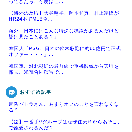
ってきたら、今度は仕...
【海外の反応】大谷翔平、岡本和真、村上宗隆が
HR24本でMLB全...
海外「日本にはこんな特殊な標識があるんだけど
皆は見たことある？」...
韓国人「PSG、日本の鈴木彩艶に約60億円で正式
オファー・・・」...
韓国軍、対北朝鮮の最前線で重機関銃から実弾を
撤去、米韓合同演習で...
おすすめ記事
周防パトラさん、あまりオフのことを言わなくな
Powered by livedoor 相互RSS
る？
【謎】一番手Vグループはなぜ任天堂からあそこま
で寵愛されるんだ？