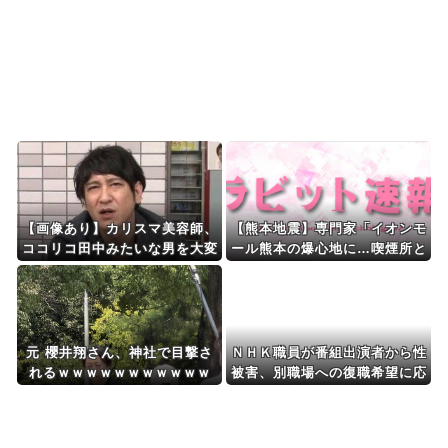
ると語る世界的大富豪...
Powered by livedoor 相互RSS
【画像あり】カリスマ美容師、
【熊本地震】専門家「イオンモ
ココリコ田中みたいな男を大変
ール熊本の爆心地に…喫煙所と
身させてしまうｗｗｗ
自販機」警察・消防「」←こ
れ・・・
元 櫻井翔さん、神社で目撃さ
ＮＨＫ職員が番組出演者から性
れるｗｗｗｗｗｗｗｗｗｗｗ
被害、別職場への復職希望に応
じない不適切対応…メディア総
局長が陳謝