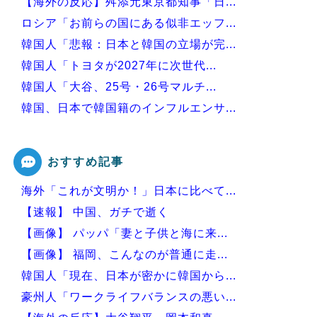
【海外の反応】舛添元東京都知事「日...
ロシア「お前らの国にある似非エッフ...
韓国人「悲報：日本と韓国の立場が完...
韓国人「トヨタが2027年に次世代...
韓国人「大谷、25号・26号マルチ...
韓国、日本で韓国籍のインフルエンサ...
韓国人「韓国版モヤさまが面白い！息...
おすすめ記事
海外「これが文明か！」日本に比べて...
Powered by livedoor 相互RSS
【速報】 中国、ガチで逝く
【画像】 パッパ「妻と子供と海に来...
【画像】 福岡、こんなのが普通に走...
韓国人「現在、日本が密かに韓国から...
豪州人「ワークライフバランスの悪い...