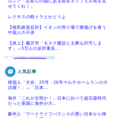
ロシア「お前らの国にある似非エッフェル塔を見
せてくれ！」
レクサスの軽トラとかどうよ
【移民政策反対】イオンの売り場で唐揚げを食う
中国人の子供
【炎上】藤沢市「モスク建設と土葬も許可しま
す」→3万人の反対署名...
人気記事
Powered by livedoor 相互RSS
韓国人「大谷、25号・26号マルチホームランの大
活躍！」→「日本...
海外「これが文明か！」日本に比べて超石器時代
だった英国に海外が大...
豪州人「ワークライフバランスの悪い日本から帰