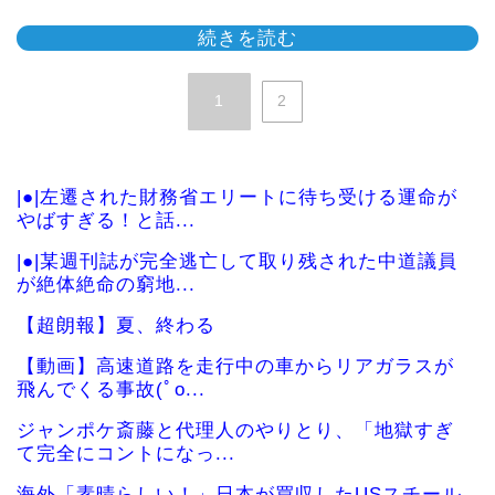
続きを読む
1
2
|●|左遷された財務省エリートに待ち受ける運命が
やばすぎる！と話...
|●|某週刊誌が完全逃亡して取り残された中道議員
が絶体絶命の窮地...
【超朗報】夏、終わる
【動画】高速道路を走行中の車からリアガラスが
飛んでくる事故(ﾟo...
ジャンポケ斎藤と代理人のやりとり、「地獄すぎ
て完全にコントになっ...
海外「素晴らしい！」日本が買収したUSスチール