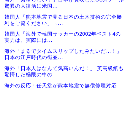
驚異の大復活に米国...
韓国人「熊本地震で見る日本の土木技術の完全勝
利をご覧ください」→...
韓国人「海外で韓国サッカーの2002年ベスト4の
実力は、実際には...
海外「まるでタイムスリップしたみたいだ…！」
日本の江戸時代の街並...
海外「日本人はなんて気高いんだ！」 英高級紙も
驚愕した極限の中の...
海外の反応：任天堂が熊本地震で無償修理対応
韓国人「この夏、韓国人が東京へ行くしかない理
由がこちら…」→「快...
『大谷翔平』効果でドジャースの昨年の収益が10
億ドルを突破した事...
韓国人「韓国に10年間の出場権剥奪や過去ワール