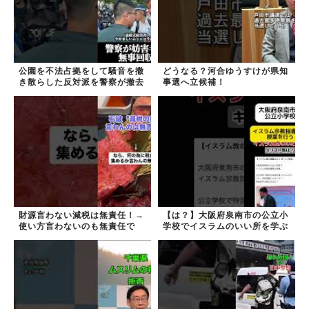
公園を不法占拠をして騒音を撒
どうなる？河合ゆうすけが県知
き散らした反対派を警察が撤去
事選へ立候補！
しました！
財源言わない減税は無責任！→
【は？】大阪府泉南市の公立小
使い方言わないのも無責任で
学校でイスラムのいい所を学ぶ
は？