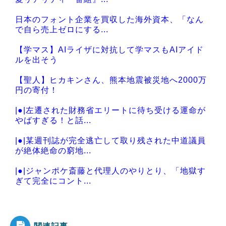
日本のフォント企業を買収した海外資本、「なん
で自ら売上ゼロにする...
【学マス】AIライザに対抗して学マスもAIアイド
ルを出そう
【聖人】ヒカキンさん、熊本地震被災地へ2000万
円の寄付！
|●|左遷された財務省エリートに待ち受ける運命が
やばすぎる！と話...
|●|某週刊誌が完全逃亡して取り残された中道議員
が絶体絶命の窮地...
|●|ジャンポケ斎藤と代理人のやりとり、「地獄す
ぎて完全にコント...
|●|「日本は危険だ」と吹聴したのを真に受けた中
国人旅行客、だが...