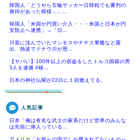
韓国人「どうやら五輪サッカー日韓戦でも審判の
接待があった模様…」...
韓国人「米国が円買い介入・・・米国と日本が円
安阻止へ連携」→「日...
川底に沈んでいたマンモスやナチス軍艦など露
出、熱波でドナウ川が歴...
【ヤバい】100件以上の窃盗をしたトルコ国籍の男
3人を逮捕 #移...
日本の神社仏閣が22日に１回燃えてる。
人気記事
Powered by livedoor 相互RSS
日本「俺は有名な武士の家系だけど世界のみんな
は先祖に偉人っている...
アメリカ「お前らの国でしか愛されてないものっ