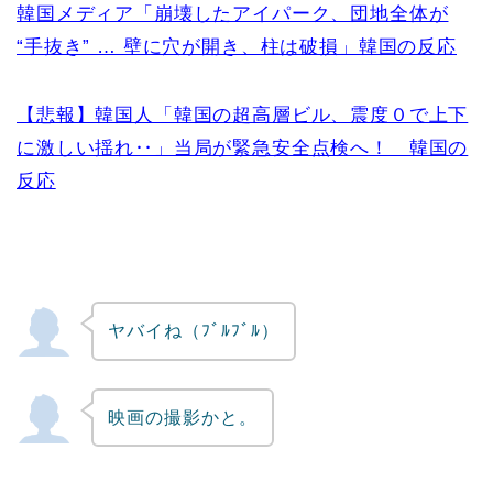
韓国メディア「崩壊したアイパーク、団地全体が
“手抜き” … 壁に穴が開き、柱は破損」韓国の反応
【悲報】韓国人「韓国の超高層ビル、震度０で上下
に激しい揺れ‥」当局が緊急安全点検へ！ 韓国の
反応
ヤバイね（ﾌﾞﾙﾌﾞﾙ）
映画の撮影かと。