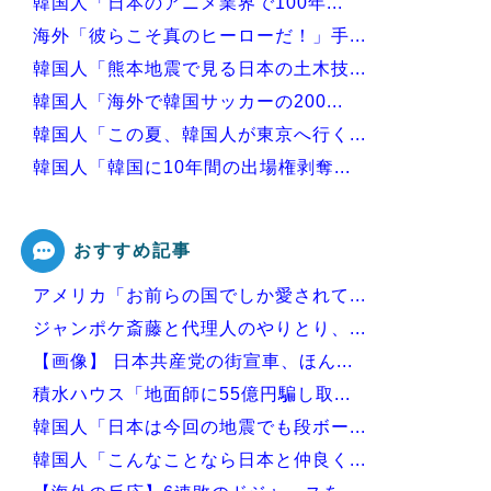
韓国人「日本のアニメ業界で100年...
海外「彼らこそ真のヒーローだ！」手...
韓国人「熊本地震で見る日本の土木技...
韓国人「海外で韓国サッカーの200...
韓国人「この夏、韓国人が東京へ行く...
韓国人「韓国に10年間の出場権剥奪...
韓国人「韓国人の日本への好感度が最...
おすすめ記事
アメリカ「お前らの国でしか愛されて...
Powered by livedoor 相互RSS
ジャンポケ斎藤と代理人のやりとり、...
【画像】 日本共産党の街宣車、ほん...
積水ハウス「地面師に55億円騙し取...
韓国人「日本は今回の地震でも段ボー...
韓国人「こんなことなら日本と仲良く...