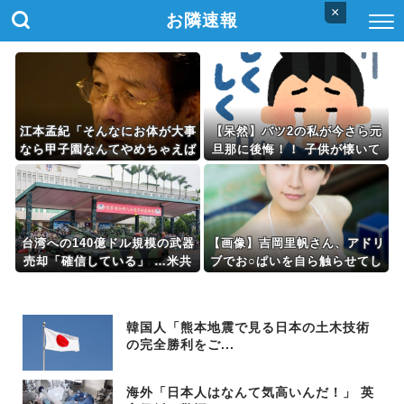
×
お隣速報
江本孟紀「そんなにお体が大事
【呆然】バツ2の私が今さら元
なら甲子園なんてやめちゃえば
旦那に後悔！！ 子供が懐いて
いい」
たのに…
台湾への140億ドル規模の武器
【画像】吉岡里帆さん、アドリ
売却「確信している」 …米共
ブでお○ぱいを自ら触らせてし
和党重鎮、マコール議員が表
まうｗｗｗｗｗｗｗ
明！
韓国人「熊本地震で見る日本の土木技術
の完全勝利をご...
海外「日本人はなんて気高いんだ！」 英