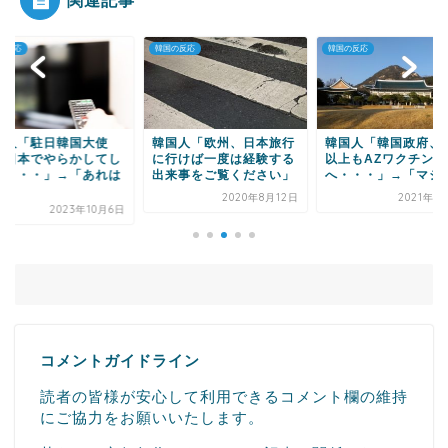
関連記事
の反応
韓国の反応
韓国の反応
Powered by livedoor 相互RSS
国人「駐日韓国大使
韓国人「欧州、日本旅行
韓国人「韓国政府、6
、日本でやらかしてし
に行けば一度は経験する
以上もAZワクチン接
う・・・」→「あれは
出来事をご覧ください」
へ・・・」→「マジで.
.
2020年8月12日
2021年3
2023年10月6日
コメントガイドライン
読者の皆様が安心して利用できるコメント欄の維持
にご協力をお願いいたします。