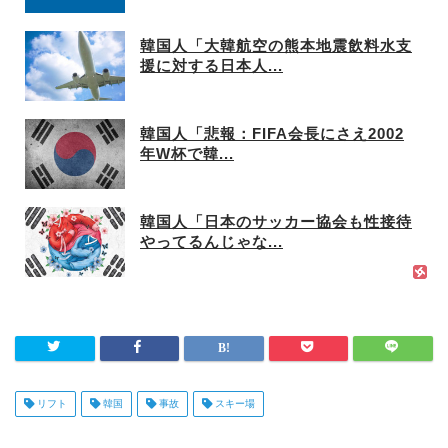
韓国人「大韓航空の熊本地震飲料水支
援に対する日本人...
韓国人「悲報：FIFA会長にさえ2002
年W杯で韓...
韓国人「日本のサッカー協会も性接待
やってるんじゃな...
リフト
韓国
事故
スキー場