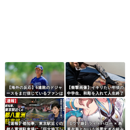
ドカップ、オリンピ...
韓国人「韓国人の日本への好感度が最高記録を達
成した理由」
Powered by livedoor 相互RSS
【海外の反応】6連敗のドジャ
【衝撃画像】イキリたい年頃の
ースをまだ信じているファンは
中学生、和彫を入れて人生終了
いるのか？【MLB】
⇒！！！
【速報】都知事、東京駅近くの
【ウマ娘】ライトハロー × 島
都八重洲駐車場に「巨大地下シ
風衣装とかいう凶悪すぎる組み