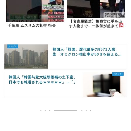
【名古屋騒然】警察官に手を出
千葉県 ムスリムの礼拝 拒否
す人物まで…一体何が起きてい
るのか #外国人 #共生社会
#japan
韓国人「韓国、歴代最多の8571人感
染 オミクロン検出率が50％を超える...
韓国人「韓国与党大統領候補の土下座、
日本でも報道されるｗｗｗｗｗ」→「」