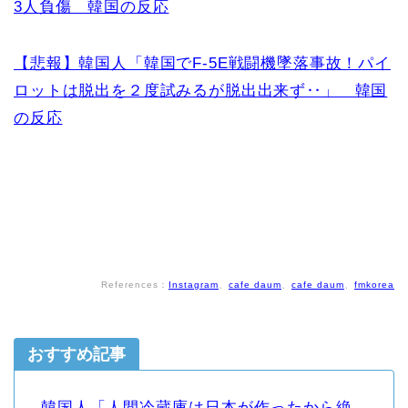
3人負傷 韓国の反応
【悲報】韓国人「韓国でF-5E戦闘機墜落事故！パイ
ロットは脱出を２度試みるが脱出出来ず‥」 韓国
の反応
References：
Instagram
、
cafe daum
、
cafe daum
、
fmkorea
おすすめ記事
韓国人「人間冷蔵庫は日本が作ったから絶