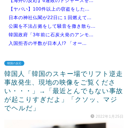
【海外の反応】6連敗のドジャースを...
【ヤバい】100件以上の窃盗をした...
日本の神社仏閣が22日に１回燃えて...
公園を不法占拠をして騒音を撒き散ら...
韓国政府「3年前に石炭火発のアンモ...
入国拒否の半数が日本人!? 「オー...
韓国の反応
韓国人「韓国のスキー場でリフト逆走
Powered by livedoor 相互RSS
事故発生、現地の映像をご覧くださ
い・・・」→「最近とんでもない事故
が起こりすぎだよ」「クソッ、マジ
でヘルだ」
2022年1月25日