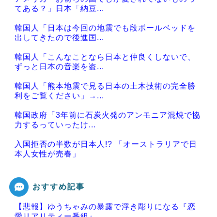
てある？」日本「納豆...
韓国人「日本は今回の地震でも段ボールベッドを
出してきたので後進国...
韓国人「こんなことなら日本と仲良くしないで、
ずっと日本の音楽を盗...
韓国人「熊本地震で見る日本の土木技術の完全勝
利をご覧ください」→...
韓国政府「3年前に石炭火発のアンモニア混焼で協
力するっていったけ...
入国拒否の半数が日本人!? 「オーストラリアで日
本人女性が売春」
おすすめ記事
【悲報】ゆうちゃみの暴露で浮き彫りになる『恋
Powered by livedoor 相互RSS
愛リアリティー番組』...