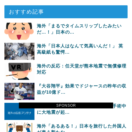
おすすめ記事
海外「まるでタイムスリップしたみたい
だ…！」日本の...
海外「日本人はなんて気高いんだ！」 英
高級紙も驚愕...
海外の反応：任天堂が熊本地震で無償修理
対応
『大谷翔平』効果でドジャースの昨年の収
益が10億ド...
SPONSOR
海外「彼らこそ真のヒーローだ！」手術中
に大地震が起...
海外「あるある！」日本を旅行した外国人