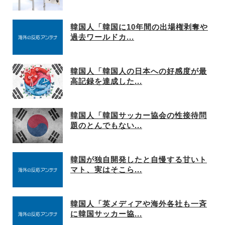
韓国人「韓国に10年間の出場権剥奪や
過去ワールドカ...
韓国人「韓国人の日本への好感度が最
高記録を達成した...
韓国人「韓国サッカー協会の性接待問
題のとんでもない...
韓国が独自開発したと自慢する甘いト
マト、実はそこら...
韓国人「英メディアや海外各社も一斉
に韓国サッカー協...