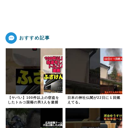
おすすめ記事
【ヤバい】100件以上の窃盗を
日本の神社仏閣が22日に１回燃
したトルコ国籍の男3人を逮捕
えてる。
#移民 #外国人