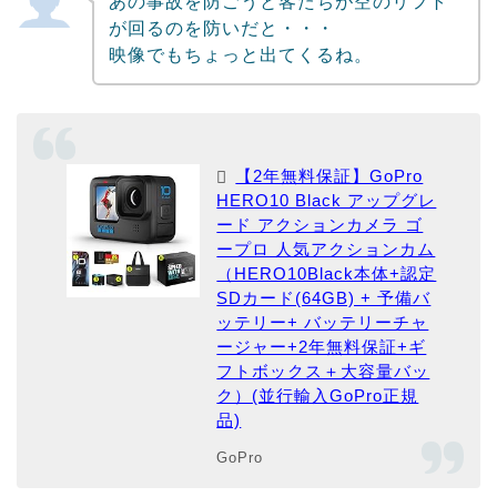
あの事故を防ごうと客たちが空のリフト
が回るのを防いだと・・・
映像でもちょっと出てくるね。
【2年無料保証】GoPro
HERO10 Black アップグレ
ード アクションカメラ ゴ
ープロ 人気アクションカム
（HERO10Black本体+認定
SDカード(64GB) + 予備バ
ッテリー+ バッテリーチャ
ージャー+2年無料保証+ギ
フトボックス＋大容量バッ
ク）(並行輸入GoPro正規
品)
GoPro