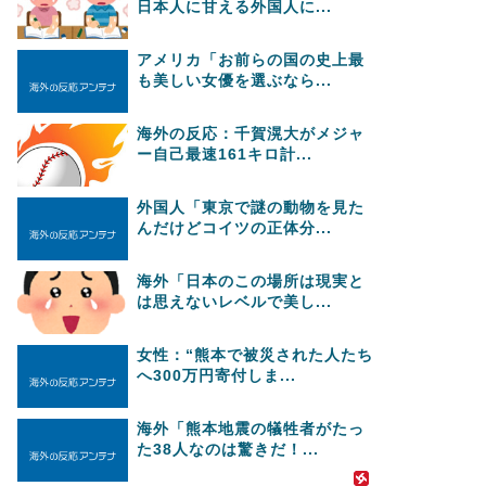
日本人に甘える外国人に...
アメリカ「お前らの国の史上最
も美しい女優を選ぶなら...
海外の反応：千賀滉大がメジャ
ー自己最速161キロ計...
外国人「東京で謎の動物を見た
んだけどコイツの正体分...
海外「日本のこの場所は現実と
は思えないレベルで美し...
女性：“熊本で被災された人たち
へ300万円寄付しま...
海外「熊本地震の犠牲者がたっ
た38人なのは驚きだ！...