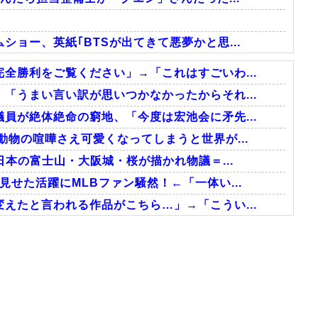
ョー、英紙｢BTSが出てきて悪夢かと思...
全勝利をご覧ください」→「これはすごいわ...
「うまい言い訳が思いつかなかったからそれ...
員が絶体絶命の窮地、「今度は宏池会に矛先...
動物の喧嘩さえ可愛くなってしまうと世界が...
日本の富士山・大阪城・桜が描かれ物議＝...
せた活躍にMLBファン騒然！←「一体い...
えたと言われる作品がこちら…」→「こうい...