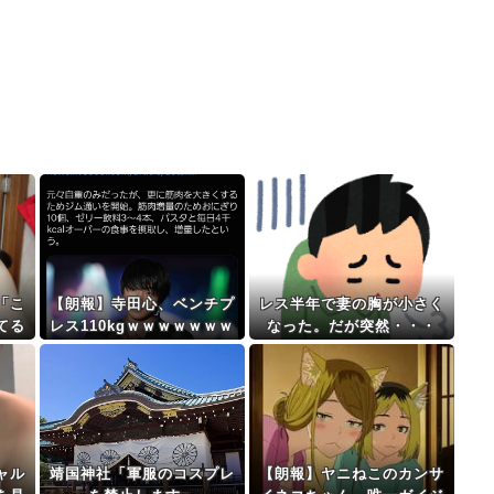
「こ
【朗報】寺田心、ベンチプ
レス半年で妻の胸が小さく
てる
レス110kgｗｗｗｗｗｗｗ
なった。だが突然・・・
ｗ
ャル
靖国神社「軍服のコスプレ
【朗報】ヤニねこのカンサ