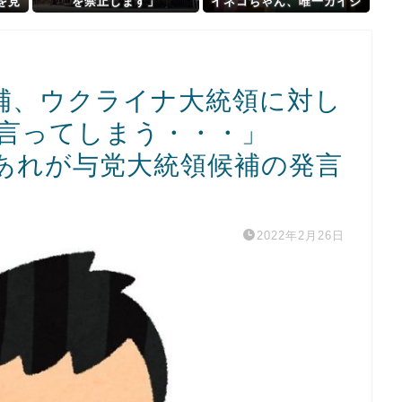
を見
を禁止します」
イネコちゃん、唯一ガイジ
って
要素がない
ｗｗ
補、ウクライナ大統領に対し
言ってしまう・・・」
あれが与党大統領候補の発言
2022年2月26日