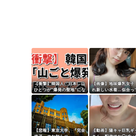
【衝撃】韓国人「日本、山
【画像】地味爆乳女子
ひとつが”爆発の聖地”にな
れ新しい水着…似合っ
ってる」
かな···？」ﾊﾟｼｬｯ
【悲報】東京大学、『完全
【動画】陽キャ巨乳ギ