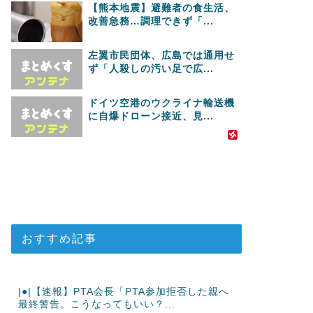
【熊本地震】避難者の食生活、
改善急務…調理できず「...
左翼市民団体、広島では通用せ
ず「人殺しの汚い足で広...
ドイツ空港のウクライナ輸送機
に自爆ドローン接近、見...
おすすめ記事
|●|【速報】PTA会長「PTA参加拒否した親へ
最終警告。こうなってもいい？...