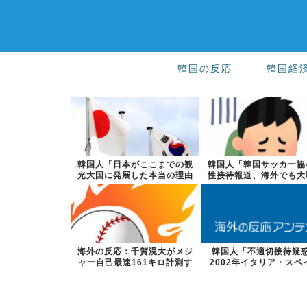
韓国の反応
韓国経
韓国人「日本がここまでの観
韓国人「韓国サッカー協
光大国に発展した本当の理由
性接待報道、海外でも大
がこちら…」...
に・・・20...
海外の反応：千賀滉大がメジ
韓国人「不適切接待疑
ャー自己最速161キロ計測す
2002年イタリア・スペ
るなど2戦...
戦で『韓国に...