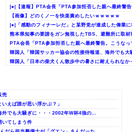
|●|【速報】PTA会長「PTA参加拒否した親へ最終警
【画像】どのくノ一を快楽責めしたいｗｗｗｗｗ
|●|「感動のフィナーレだ」と某野党が達成した偉業に
熊本県知事の要請をガン無視したTBS、避難所に取材班
PTA会長「PTA参加拒否した親へ最終警告。こうな
韓国人「韓国サッカー協会の性接待報道、海外でも大騒ぎ
韓国人「日本の柴犬くん散歩中の暑さに耐えられなか
韓国人「韓国サッカー協会関係者が『不適切接待は慣行
海外「日本のこの場所は現実とは思えないレベルで美し
韓国人「我が国がクウェート戦で行った審判買収が本当
販売
といえば誰が思い浮かぶ？」
でも大騒ぎに・・・2002年W杯4強の...
Powered by livedoor 相互RSS
開いてしまう件
んだら担当整備士が「グエン」さんだった...