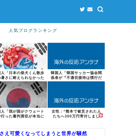
人気ブログランキング
国人「日本の柴犬くん散歩
韓国人「韓国サッカー協会関
の暑さに耐えられなかった
係者が『不適切接待は慣行だ
結果」
った』と衝撃...
国人「我が国がクウェート
女性：“熊本で被災された人
で行った審判買収が本当に
たちへ300万円寄付しまし
深刻である理...
た” Twi...
嘩さえ可愛くなってしまうと世界が騒然