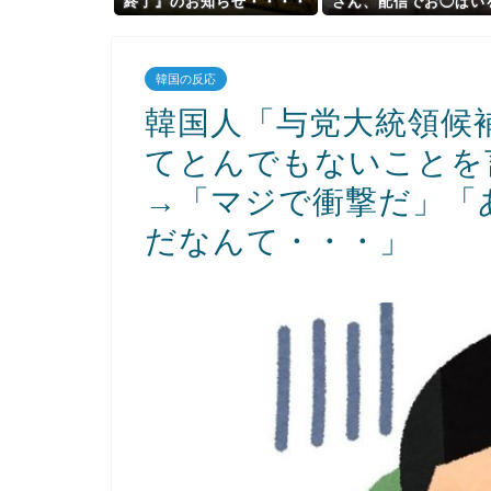
終了』のお知らせ・・・・
さん、配信でお◯ぱい
せつけながら童貞を煽
しまうｗｗｗwｗｗｗ
ｗｗｗ
韓国の反応
韓国人「与党大統領候
てとんでもないことを
→「マジで衝撃だ」「
だなんて・・・」