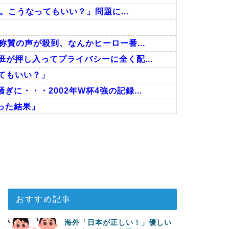
告。こうなってもいい？」問題に...
称賛の声が殺到、なんかヒーロー番...
が押し入ってプライバシーに全く配...
ってもいい？」
に・・・2002年W杯4強の記録...
った結果」
だった』と衝撃発言！日韓ワールドカ...
い…！」外国人が感動する日本の景色...
に深刻である理由がこちら…」→「こ...
おすすめ記事
海外「日本が正しい！」優しい