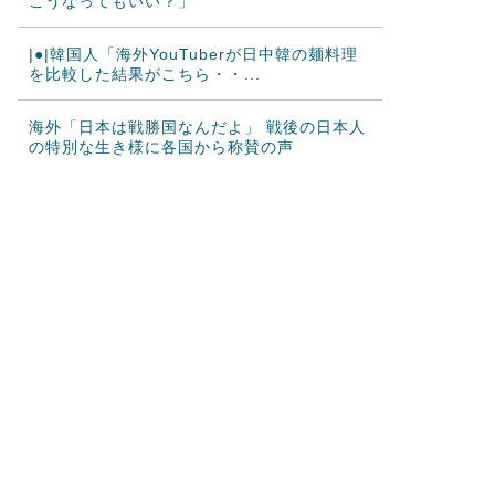
こうなってもいい？」
|●|韓国人「海外YouTuberが日中韓の麺料理
を比較した結果がこちら・・...
海外「日本は戦勝国なんだよ」 戦後の日本人
の特別な生き様に各国から称賛の声
韓国人「日本がここまでの観光大国に発展し
た本当の理由がこちら…」→「昔から日...
韓国人「韓国サッカー協会の性接待報道、海
外でも大騒ぎに・・・2002年W杯4...
海外「日本が正しい！」優しい日本人に甘え
る外国人に海外が大騒ぎ
海外「”京都の鳥”は良いぞ」小規模だけどお
勧めな日本の観光名所／お店に対する...
韓国人「日本の柴犬くん散歩中の暑さに耐え