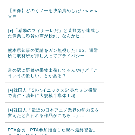
【画像】どのくノ一を快楽責めしたいｗｗｗ
ｗｗ
|●|「感動のフィナーレだ」と某野党が達成し
た偉業に称賛の声が殺到、なんかヒ...
熊本県知事の要請をガン無視したTBS、避難
所に取材班が押し入ってプライバシー...
道の駅に野菜や果物出荷してるんやけど「こ
ういうの欲しい」とかある？
|●|韓国人「SKハイニックス54兆ウォン投資
で龍仁・清州に大規模半導体工場...
|●|韓国人「最近の日本アニメ業界の勢力図を
変えたと言われる作品がこちら…」...
PTA会長「PTA参加拒否した親へ最終警告。