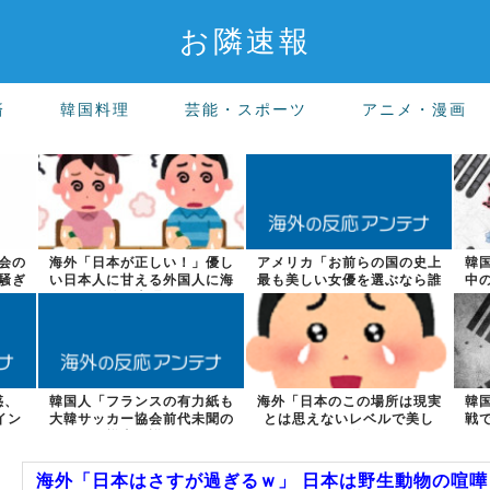
お隣速報
済
韓国料理
芸能・スポーツ
アニメ・漫画
会の
海外「日本が正しい！」優し
アメリカ「お前らの国の史上
韓
騒ぎ
い日本人に甘える外国人に海
最も美しい女優を選ぶなら誰
中
外が大騒ぎ
になる？」
惑、
韓国人「フランスの有力紙も
海外「日本のこの場所は現実
韓
イン
大韓サッカー協会前代未聞の
とは思えないレベルで美し
戦
不祥事を詳細...
い…！」外国人...
海外「日本はさすが過ぎるｗ」 日本は野生動物の喧