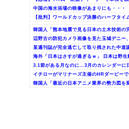
中国の海水浴場の映像があまりにも・・・
【批判】ワールドカップ決勝のハーフタイムシ
韓国人「熊本地震で見る日本の土木技術の完
辺野古の防犯カメラ画像を見た玉城デニー、
某週刊誌が完全逃亡して取り残された中道議
Powered by livedoor 相互RSS
海外「日本はさすが過ぎるｗ」 日本は野生
3.1節がある月なのに…3月のカレンダーに
イチローがマリナーズ主催のHRダービーで見
韓国人「最近の日本アニメ業界の勢力図を変
Powered by livedoor 相互RSS