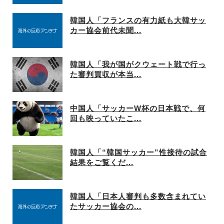
韓国人「フランスの有力紙も大韓サッ
カー協会前代未聞...
韓国人「我が国がクウェート戦で行っ
た審判買収が本当...
中国人「サッカーW杯の日本戦で、何
回も映っていたこ...
韓国人「“韓国サッカー”性接待の試合
結果をご覧くだ...
韓国人「日本人審判も多数含まれてい
たサッカー協会の...