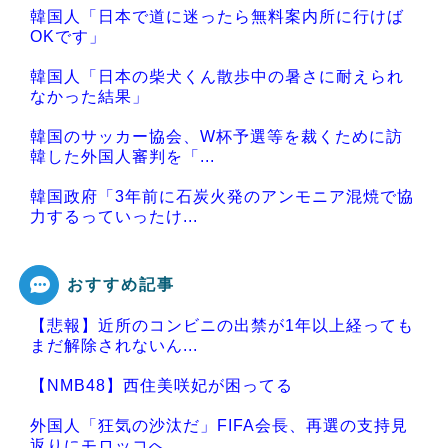
韓国人「日本で道に迷ったら無料案内所に行けば
OKです」
韓国人「日本の柴犬くん散歩中の暑さに耐えられ
なかった結果」
韓国のサッカー協会、W杯予選等を裁くために訪
韓した外国人審判を「...
韓国政府「3年前に石炭火発のアンモニア混焼で協
力するっていったけ...
おすすめ記事
【悲報】近所のコンビニの出禁が1年以上経っても
Powered by livedoor 相互RSS
まだ解除されないん...
【NMB48】西住美咲妃が困ってる
外国人「狂気の沙汰だ」FIFA会長、再選の支持見
返りにモロッコへ...