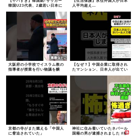
【ヤバすぎ】韓国紙｢サッカー
【生活保護】永住外国人が日本
韓国U23代表、2歳若い日本に
人平均超え...
負けると歴史的屈辱｣
大阪府の小学校でイスラム教の
【なぜ？】中国企業に取得され
指導者が授業を行い物議を醸
たマンション、日本人が出てい
す！ #大阪 #イスラム教 #モス
きネパール人で埋まる
ク
京都の寺がまた燃える「中国人
神社に住み着いていたネパール
に脅迫されていた」
国籍の男が逮捕されました #移