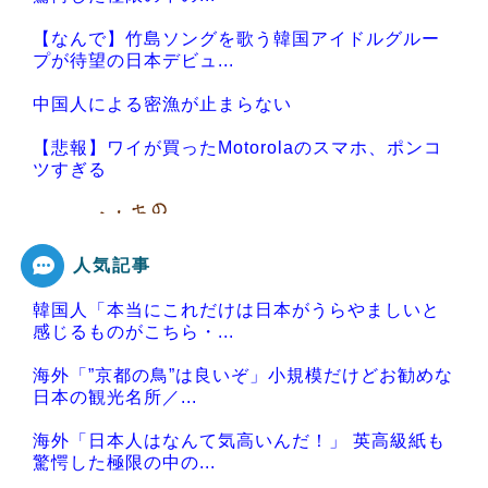
【なんで】竹島ソングを歌う韓国アイドルグルー
プが待望の日本デビュ...
中国人による密漁が止まらない
【悲報】ワイが買ったMotorolaのスマホ、ポンコ
ツすぎる
人気記事
Powered by livedoor 相互RSS
韓国人「本当にこれだけは日本がうらやましいと
感じるものがこちら・...
海外「”京都の鳥”は良いぞ」小規模だけどお勧めな
日本の観光名所／...
海外「日本人はなんて気高いんだ！」 英高級紙も
驚愕した極限の中の...