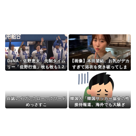
差が分かる数字に海外...
Powered by livedoor 相互RSS
DeNA・佐野恵太、先制タイム
【画像】本田望結、お乳がデカ
リー「佐野行進」牧も牧も1.2.
すぎて浴衣を突き破ってしま
1.2「牧行進」
う…
自認レイブンクローってワード
韓国人「韓国サッカー協会の性
めっさすこ
接待報道、海外でも大騒ぎ
に・・・2002年W杯4強の記録
取り消しの声も」→「マジで国
の恥だ」「2002年まで疑う価
値がある」「国民や国が築いた
国格をサッカー選手が足で蹴り