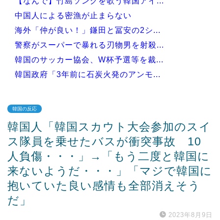
【なんで】竹島ソングを歌う韓国アイ...
中国人による密漁が止まらない
海外「仲が良い！」鎌田と冨安の2シ...
警察がスーパーで暴れる刃物男を射殺...
韓国のサッカー協会、W杯予選等を裁...
韓国政府「3年前に石炭火発のアンモ...
韓国の反応
韓国人「韓国スカウト大会参加のスイ
Powered by livedoor 相互RSS
ス隊員を乗せたバスが衝突事故 10
人負傷・・・」→「もう二度と韓国に
来ないようだ・・・」「マジで韓国に
抱いていた良い感情も全部消えそう
だ」
2023年8月9日