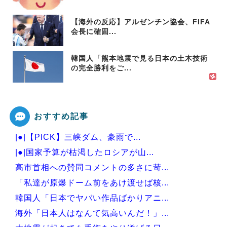
【海外の反応】アルゼンチン協会、FIFA
会長に確固...
韓国人「熊本地震で見る日本の土木技術
の完全勝利をご...
おすすめ記事
|●|【PICK】三峡ダム、豪雨で...
|●|国家予算が枯渇したロシアが山...
高市首相への賛同コメントの多さに苛...
「私達が原爆ドーム前をあけ渡せば核...
韓国人「日本でヤバい作品ばかりアニ...
海外「日本人はなんて気高いんだ！」...