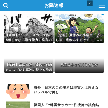
×
お隣速報
【速報】ワンピースの「世界に
【悲報】夏休みの小学生「よっ
5種しかない飛行能力」発言の
しゃ！宅飲みするぞ！！」→コ
謎が解ける
ーラ、ミロ、カルピス！ｗｗｗ
ｗ
【英断】靖国神社、境内におけ
男主人公ってどうですか
るコスプレや軍装の禁止を発表
「厳粛で神聖なる場所」
海外「日本のこの場所は現実とは思えな
いレベルで美し...
韓国人「“韓国サッカー”性接待の試合結