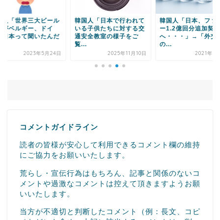
国人「世界三大ビール
韓国人「日本で行われて
韓国人「日本、ファ
国がベルギー、ドイ
いる子供たちに対する交
ー1.2億回分追加契
、日本って聞いたんだ
通安全教室の様子をご
へ・・・」→「外交
.
覧...
の...
2023年5月24日
2025年11月10日
2021年8
コメントガイドライン
読者の皆様が安心して利用できるコメント欄の維持
にご協力をお願いいたします。
荒らし・宣伝行為はもちろん、記事と関係のないコ
メントや過激なコメントは控えて頂きますようお願
いいたします。
当方が不適切と判断したコメント（例：長文、コピ