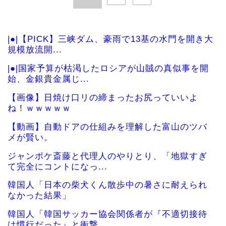
|●|【PICK】三峡ダム、豪雨で13基の水門を開き大
規模放流開...
|●|国家予算が枯渇したロシアが山賊の真似事を開
始、金銀貴金属じ...
【画像】日焼け口リの締まったお尻っていいよ
ね！ｗｗｗｗｗ
【動画】自動ドアの仕組みを理解した富山のツバ
メが賢い。
ジャンポケ斎藤と代理人のやりとり、「地獄すぎ
て完全にコントになっ...
韓国人「日本の柴犬くん散歩中の暑さに耐えられ
なかった結果」
韓国人「韓国サッカー協会関係者が『不適切接待
は慣行だった』と衝撃...