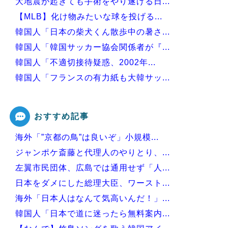
大地震が起きても手術をやり遂げる日...
【MLB】化け物みたいな球を投げる...
韓国人「日本の柴犬くん散歩中の暑さ...
韓国人「韓国サッカー協会関係者が『...
韓国人「不適切接待疑惑、2002年...
韓国人「フランスの有力紙も大韓サッ...
韓国人「我が国がクウェート戦で行っ...
おすすめ記事
海外「”京都の鳥”は良いぞ」小規模...
Powered by livedoor 相互RSS
ジャンポケ斎藤と代理人のやりとり、...
左翼市民団体、広島では通用せず「人...
日本をダメにした総理大臣、ワースト...
海外「日本人はなんて気高いんだ！」...
韓国人「日本で道に迷ったら無料案内...