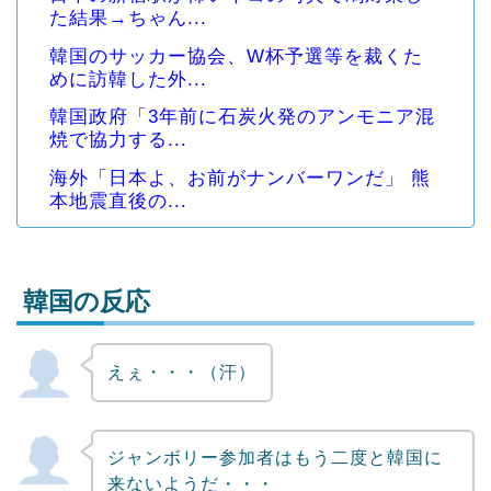
た結果→ちゃん...
韓国のサッカー協会、W杯予選等を裁くた
めに訪韓した外...
韓国政府「3年前に石炭火発のアンモニア混
焼で協力する...
海外「日本よ、お前がナンバーワンだ」 熊
本地震直後の...
韓国の反応
えぇ・・・（汗）
Powered by livedoor 相互RSS
ジャンボリー参加者はもう二度と韓国に
来ないようだ・・・