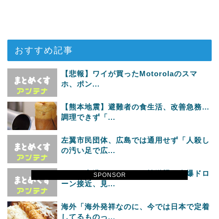
おすすめ記事
【悲報】ワイが買ったMotorolaのスマ
ホ、ポン...
【熊本地震】避難者の食生活、改善急務…
調理できず「...
左翼市民団体、広島では通用せず「人殺し
の汚い足で広...
ドイツ空港のウクライナ輸送機に自爆ドロ
SPONSOR
ーン接近、見...
海外「海外発祥なのに、今では日本で定着
してるものっ...