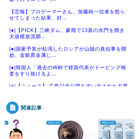
【悲報】プロゲーマーさん、加藤純一信者を怒ら
せてしまった結果、好...
|●|【PICK】三峡ダム、豪雨で13基の水門を開き
大規模放流開...
|●|国家予算が枯渇したロシアが山賊の真似事を開
始、金銀貴金属じ...
|●|韓国人「過去のW杯で韓国代表がドーピング検
査をすり抜けるよ...
|●|【ニュース】 広島記念公園を追い出された左翼
さん、流石にキ...
関連記事
の反応
韓国の反応
韓国の反応
Powered by livedoor 相互RSS