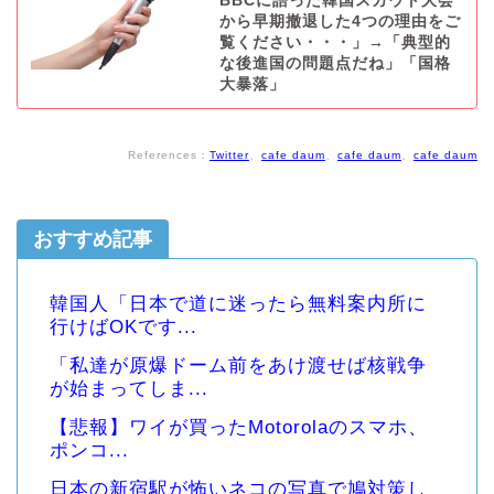
BBCに語った韓国スカウト大会
から早期撤退した4つの理由をご
覧ください・・・」→「典型的
な後進国の問題点だね」「国格
大暴落」
References：
Twitter
、
cafe daum
、
cafe daum
、
cafe daum
おすすめ記事
韓国人「日本で道に迷ったら無料案内所に
行けばOKです...
「私達が原爆ドーム前をあけ渡せば核戦争
が始まってしま...
【悲報】ワイが買ったMotorolaのスマホ、
ポンコ...
日本の新宿駅が怖いネコの写真で鳩対策し