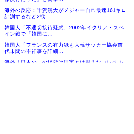
海外の反応：千賀滉大がメジャー自己最速161キロ
計測するなど2戦...
韓国人「不適切接待疑惑、2002年イタリア・スペ
イン戦で『韓国に...
韓国人「フランスの有力紙も大韓サッカー協会前
代未聞の不祥事を詳細...
海外「日本のこの場所は現実とは思えないレベル
で美しい…！」外国人...
韓国人「我が国がクウェート戦で行った審判買収
が本当に深刻である理...
女性：“熊本で被災された人たちへ300万円寄付し
ました” Twi...
大地震が起きても手術をやり遂げる日本の医療チ
ーム、海外でも凄すぎ...
海外「さすが日本！」日本とドイツの仕事効率の