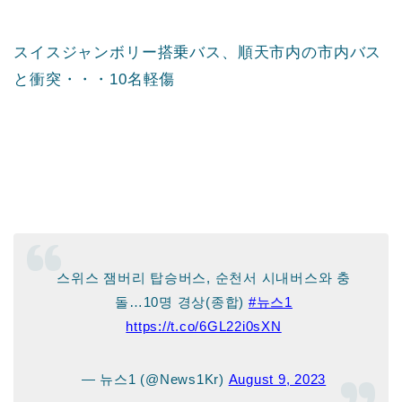
スイスジャンボリー搭乗バス、順天市内の市内バス
と衝突・・・10名軽傷
스위스 잼버리 탑승버스, 순천서 시내버스와 충
돌…10명 경상(종합)
#뉴스1
https://t.co/6GL22i0sXN
— 뉴스1 (@News1Kr)
August 9, 2023