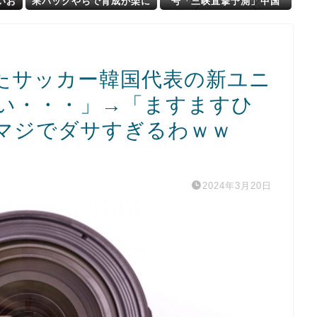
いお
果パックやらで育成が楽に
号「三峡直撃予測」中国
はなったけどハードルも高
「上流大洪水！（三峡上
くなってるんだ。
流」中国都市「8/5の映像
（動画」三峡ダム「緊急放
流（決壊危機」中国「下流
大水害（震え声」→
たサッカー韓国代表の新ユニ
い・・・」→「ますますひ
マジでダサすぎるわｗｗ
2024年3月20日