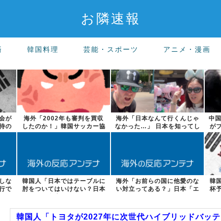
お隣速報
済
韓国料理
芸能・スポーツ
アニメ・漫画
会が
海外「2002年も審判を買収
海外「日本なんて行くんじゃ
中国
待の
したのか！」韓国サッカー協
なかった…」 日本を知ってし
が
会による国...
まったディ...
しな
韓国人「日本ではテーブルに
海外「お前らの国に他愛のな
韓
行で
肘をついてはいけない？日本
い対立ってある？」日本「エ
杯
の食事マナー...
スカレーター...
韓国人「トヨタが2027年に次世代ハイブリッドバッテリー