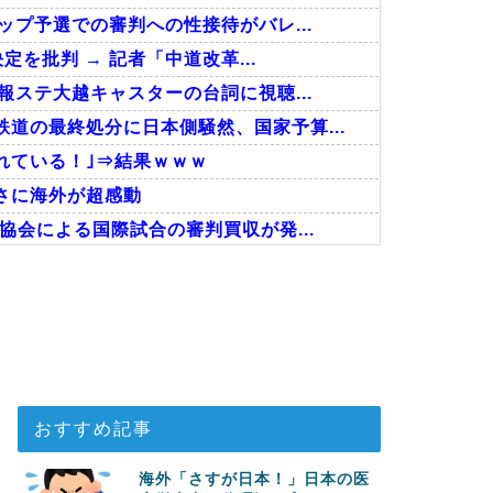
ップ予選での審判への性接待がバレ...
定を批判 → 記者「中道改革...
報ステ大越キャスターの台詞に視聴...
道の最終処分に日本側騒然、国家予算...
れている！｣⇒結果ｗｗｗ
さに海外が超感動
協会による国際試合の審判買収が発...
しまったディズニー信者、帰国後『...
回の性接待を行い審判を買収していた...
事！W杯予選でレフリーへの不適切...
おすすめ記事
海外「さすが日本！」日本の医