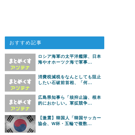
おすすめ記事
ロシア海軍の太平洋艦隊、日本
海やオホーツク海で軍事...
消費税減税をなんとしても阻止
したい石破前首相、「何...
広島県知事ら「核抑止論、根本
的におかしい。軍拡競争...
【激震】韓国人「韓国サッカー
協会、W杯・五輪で複数...