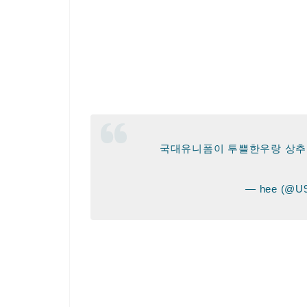
국대유니폼이 투쁠한우랑 상
— hee (@U