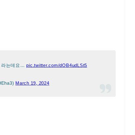
추 라는데요…
pic.twitter.com/dOB4udLSt5
9Eha3)
March 19, 2024