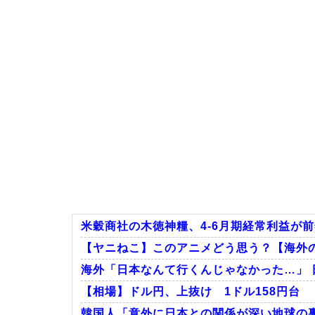
米穀商社の木徳神糧、4-6月期経常利益が前年
【ヤニねこ】このアニメどう思う？【海外
海外「日本なんて行くんじゃなかった…」 
【相場】ドル円、上抜け 1ドル158円台
韓国人「意外に日本との関係が深い地球の裏