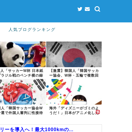
人気ブログランキング
人「サッカーW杯 日本紙
【激震】韓国人「韓国サッカ
ブラジル戦のベンチ横の録
ー協会、W杯・五輪で複数回
音を公開」...
の性接待を行...
国人「韓国サッカー協会W
海外「ディズニーがゴミのよ
予選で外国人審判に性接待
うだ！」日本がアニメ化した
したことが発...
米人気SF作...
を導入へ！最大1000kmの...