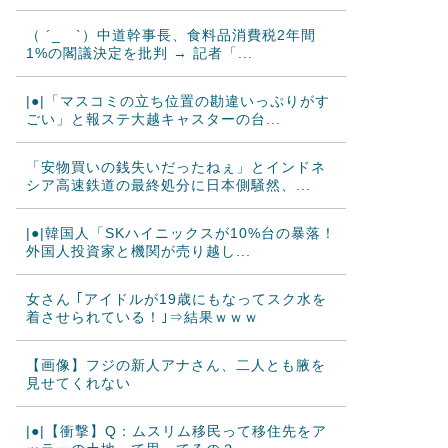
（ ´_ゝ`）中道幹事長、食料品消費税2年間
1%の閣議決定を批判 → 記者「...
|●|「マスコミの立ち位置の勘違いっぷりがす
ごい」と報ステ大越キャスターの台...
「安物買いの銭失いだったねぇ」とインドネ
シア高速鉄道の最終処分に日本側騒然、...
|●|韓国人「SKハイニックスが10%台の暴落！
外国人投資家と機関が売り越し...
女さん ｢アイドルが19歳にもなってスク水を
着させられている！｣⇒結果ｗｗｗ
【画像】フジの新人アナさん、二人とも腋を
見せてくれない
|●|【衝撃】Q：ムスリム移民って移住先をア