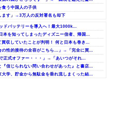
を食う中国人の子供
します」→3万人の反対署名も却下
ドバッテリーを導入へ！最大1000k...
日本を知ってしまったディズニー信者、帰国...
買収していたことが判明！ 何と日本も巻き...
の性的接待の全容がこちら…」→「完全に買...
で正式オファー・・・」→「あいつがそれ...
『信じられない問い合わせがあった』と書店...
大学、貯金から無駄金を垂れ流しまくった結...