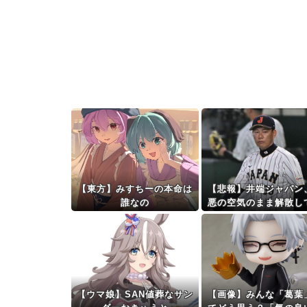
【東方】みすちーの本命は
【悲報】井端ジャパン
誰なの
悪の空気のまま解散し
た
【ウマ娘】SAN値葬なサン
【画像】みんな「葛葉