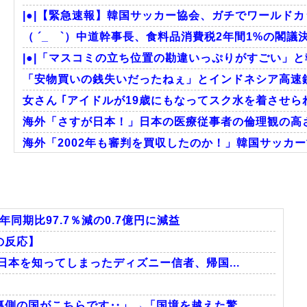
|●|【緊急速報】韓国サッカー協会、ガチでワールドカ
（ ´_ゝ`）中道幹事長、食料品消費税2年間1%の閣議決
|●|「マスコミの立ち位置の勘違いっぷりがすごい」と
「安物買いの銭失いだったねぇ」とインドネシア高速鉄
女さん ｢アイドルが19歳にもなってスク水を着させら
海外「さすが日本！」日本の医療従事者の倫理観の高
海外「2002年も審判を買収したのか！」韓国サッカー
海外「日本なんて行くんじゃなかった…」 日本を知って
【激震】韓国人「韓国サッカー協会、W杯・五輪で複数
外国人「2002年W杯は?」韓国サッカーに衝撃的不祥
同期比97.7％減の0.7億円に減益
の反応】
日本を知ってしまったディズニー信者、帰国...
Powered by livedoor 相互RSS
側の国がこちらです‥」→「国境を越えた驚...