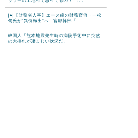
ッラーの土地って思ってるの？ →...
|●|【財務省人事】エース級の財務官僚・一松
旬氏が”異例転出”へ 官邸幹部「...
韓国人「熊本地震発生時の病院手術中に突然
の大揺れが凄まじい状況だ」
海外「さすが日本！」日本の医療従事者の倫
理観の高さに海外が超感動
韓国人「韓国サッカー協会が行った国際試合
の性的接待の全容がこちら…」→「完全...
海外「2002年も審判を買収したのか！」韓国
サッカー協会による国際試合の審判...
海外「日本なんて行くんじゃなかった…」 日
本を知ってしまったディズニー信者、...
中国人「サッカーW杯 日本紙がブラジル戦の