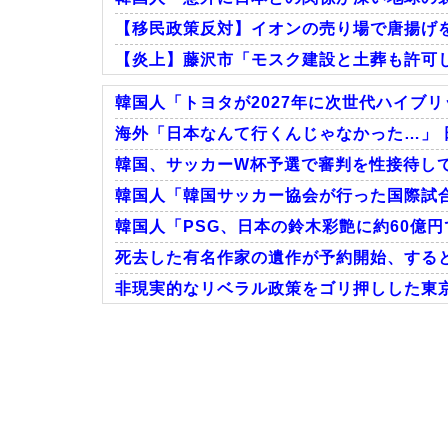
【移民政策反対】イオンの売り場で唐揚げ
【炎上】藤沢市「モスク建設と土葬も許可
韓国人「トヨタが2027年に次世代ハイブリッ
海外「日本なんて行くんじゃなかった…」 
韓国、サッカーW杯予選で審判を性接待して
Powered by livedoor 相互RSS
韓国人「韓国サッカー協会が行った国際試合
韓国人「PSG、日本の鈴木彩艶に約60億円
死去した有名作家の遺作が予約開始、すると
非現実的なリベラル政策をゴリ押しした東京
Powered by livedoor 相互RSS