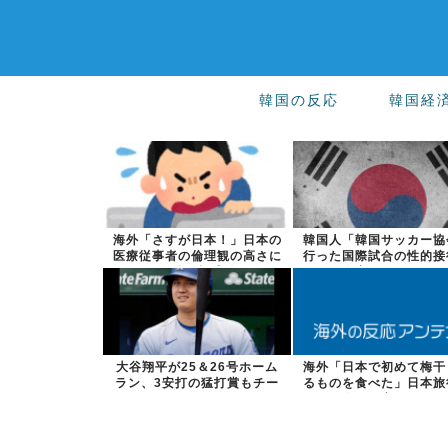
韓国の反応
韓国経
海外「さすが日本！」日本の
韓国人「韓国サッカー協
医療従事者の倫理観の高さに
行った国際試合の性的接
海外が超感動
全容がこちら...
大谷翔平が25＆26号ホーム
海外「日本で初めて梅干
ラン、3安打の猛打賞もチー
るものを食べた」日本旅
ムはまさか...
食べた変わっ...