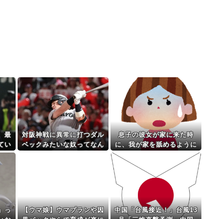
、最
対阪神戦に異常に打つダル
息子の彼女が家に来た時
てい
ベックみたいな奴ってなん
に、我が家を舐めるように
でなん？
隅々まで見た。その次の瞬
間、女がとんでもない一言
」っ
【ウマ娘】ウマプランや因
中国「台風接近！」台風13