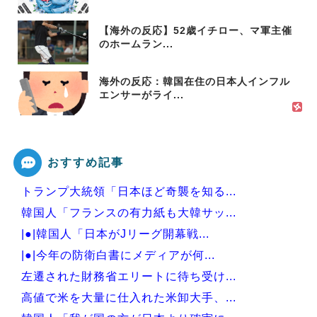
【海外の反応】52歳イチロー、マ軍主催
のホームラン...
海外の反応：韓国在住の日本人インフル
エンサーがライ...
おすすめ記事
トランプ大統領「日本ほど奇襲を知る...
韓国人「フランスの有力紙も大韓サッ...
|●|韓国人「日本がJリーグ開幕戦...
|●|今年の防衛白書にメディアが何...
左遷された財務省エリートに待ち受け...
高値で米を大量に仕入れた米卸大手、...