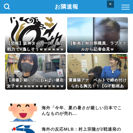
×
お隣速報
【悲報】阪神タイガース、あの
【動画】秋田県職員、ラブホテ
戦力でV逸しそうｗｗｗｗｗｗ
ルから記者会見ｗ
ｗｗｗｗｗ
【画像】細いのにお●ぱい健在
齋藤陽アナ ベルトで締め付け
女子ｗｗｗwｗｗｗｗｗｗｗｗ
られる胸元！！【GIF動画あ
り】
海外「今年、夏の暑さが厳しい日本でこ
んなものが売れ...
海外の反応MLB：村上宗隆が2戦連発の