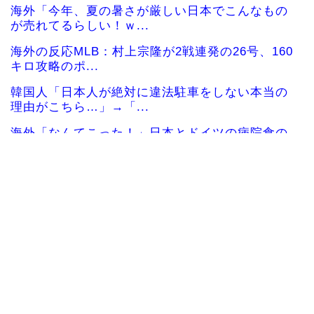
海外「今年、夏の暑さが厳しい日本でこんなもの
が売れてるらしい！ｗ...
海外の反応MLB：村上宗隆が2戦連発の26号、160
キロ攻略のポ...
韓国人「日本人が絶対に違法駐車をしない本当の
理由がこちら…」→「...
海外「なんてこった！」日本とドイツの病院食の
あまりの差に海外が大...
韓国人「韓国人が日本のラーメンについて勘違い
していることがこちら...
外国人「親子丼という日本の料理の直訳を知って
しまった…」
韓国サッカー協会「現在は不適切な行為は絶対に
ない」→韓国人「一番...
韓国人「織田信長の安土城の復元図と建築技術の
高さに韓国人が衝撃！...