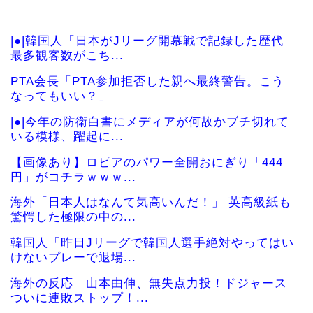
|●|韓国人「日本がJリーグ開幕戦で記録した歴代
最多観客数がこち...
PTA会長「PTA参加拒否した親へ最終警告。こう
なってもいい？」
|●|今年の防衛白書にメディアが何故かブチ切れて
いる模様、躍起に...
【画像あり】ロピアのパワー全開おにぎり「444
円」がコチラｗｗｗ...
海外「日本人はなんて気高いんだ！」 英高級紙も
驚愕した極限の中の...
韓国人「昨日Jリーグで韓国人選手絶対やってはい
けないプレーで退場...
海外の反応 山本由伸、無失点力投！ドジャース
ついに連敗ストップ！...