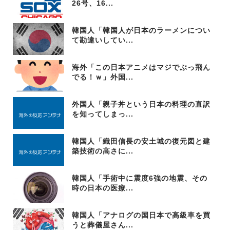
26号、16...
韓国人「韓国人が日本のラーメンについ
て勘違いしてい...
海外「この日本アニメはマジでぶっ飛ん
でる！ｗ」外国...
外国人「親子丼という日本の料理の直訳
を知ってしまっ...
韓国人「織田信長の安土城の復元図と建
築技術の高さに...
韓国人「手術中に震度6強の地震、その
時の日本の医療...
韓国人「アナログの国日本で高級車を買
うと葬儀屋さん...