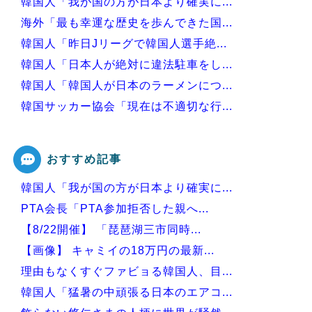
韓国人「我が国の方が日本より確実に...
海外「最も幸運な歴史を歩んできた国...
韓国人「昨日Jリーグで韓国人選手絶...
韓国人「日本人が絶対に違法駐車をし...
韓国人「韓国人が日本のラーメンにつ...
韓国サッカー協会「現在は不適切な行...
韓国人「織田信長の安土城の復元図と...
おすすめ記事
韓国人「我が国の方が日本より確実に...
Powered by livedoor 相互RSS
PTA会長「PTA参加拒否した親へ...
【8/22開催】 「琵琶湖三市同時...
【画像】 キャミイの18万円の最新...
理由もなくすぐファビョる韓国人、目...
韓国人「猛暑の中頑張る日本のエアコ...