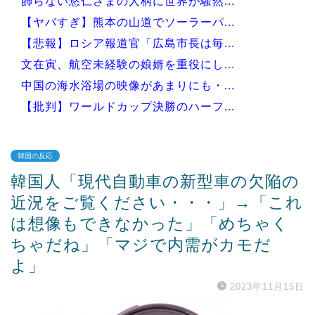
飾らない悠仁さまの人柄に世界が騒然...
【ヤバすぎ】熊本の山道でソーラーパ...
【悲報】ロシア報道官「広島市長は毎...
文在寅、航空未経験の娘婿を重役にし...
中国の海水浴場の映像があまりにも・...
【批判】ワールドカップ決勝のハーフ...
韓国の反応
韓国人「現代自動車の新型車の欠陥の
Powered by livedoor 相互RSS
近況をご覧ください・・・」→「これ
は想像もできなかった」「めちゃく
ちゃだね」「マジで内需がカモだ
よ」
2023年11月15日