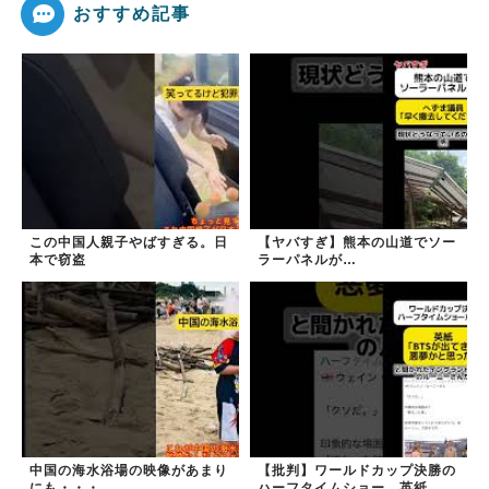
おすすめ記事
この中国人親子やばすぎる。日
【ヤバすぎ】熊本の山道でソー
本で窃盗
ラーパネルが…
中国の海水浴場の映像があまり
【批判】ワールドカップ決勝の
にも・・・
ハーフタイムショー、英紙