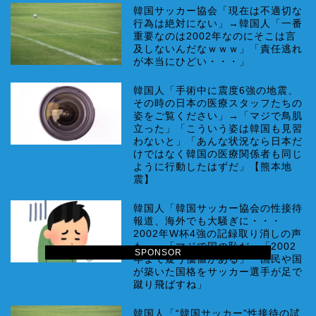
韓国サッカー協会「現在は不適切な
行為は絶対にない」→韓国人「一番
重要なのは2002年なのにそこは言
及しないんだなｗｗｗ」「責任逃れ
が本当にひどい・・・」
韓国人「手術中に震度6強の地震、
その時の日本の医療スタッフたちの
姿をご覧ください」→「マジで鳥肌
立った」「こういう姿は韓国も見習
わないと」「あんな状況なら日本だ
けではなく韓国の医療関係者も同じ
ように行動したはずだ」【熊本地
震】
韓国人「韓国サッカー協会の性接待
報道、海外でも大騒ぎに・・・
2002年W杯4強の記録取り消しの声
も」→「マジで国の恥だ」「2002
SPONSOR
年まで疑う価値がある」「国民や国
が築いた国格をサッカー選手が足で
蹴り飛ばすね」
韓国人「“韓国サッカー”性接待の試