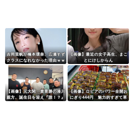
Powered by livedoor 相互RSS
吉岡里帆が橋本環奈、広瀬すず
【画像】最近の女子高生、まこ
クラスになれなかった理由ｗｗ
とにけしからん
ｗｗｗｗ
【画像】元大関・貴景勝の湊川
【画像】ロピアのパワー全開お
親方、誕生日を迎え『誰！？』
にぎり444円 魅力的すぎて草
と話題にｗｗｗ
ｗｗｗｗｗｗｗ