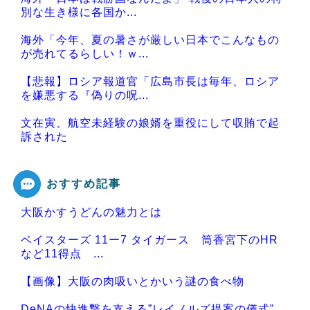
別な生き様に各国か...
海外「今年、夏の暑さが厳しい日本でこんなもの
が売れてるらしい！ｗ...
【悲報】ロシア報道官「広島市長は毎年、ロシア
を嫌悪する『偽りの呪...
文在寅、航空未経験の娘婿を重役にして収賄で起
訴された
おすすめ記事
大阪かすうどんの魅力とは
Powered by livedoor 相互RSS
ベイスターズ 11ー7 タイガース 筒香宮下のHR
など11得点 ...
【画像】大阪の肉吸いとかいう謎の食べ物
DeNAの快進撃を支える”レイノルズ提案の儀式”