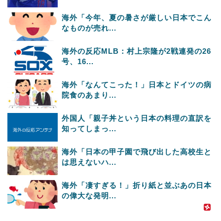
海外「今年、夏の暑さが厳しい日本でこん
なものが売れ...
海外の反応MLB：村上宗隆が2戦連発の26
号、16...
海外「なんてこった！」日本とドイツの病
院食のあまり...
外国人「親子丼という日本の料理の直訳を
知ってしまっ...
海外「日本の甲子園で飛び出した高校生と
は思えないハ...
海外「凄すぎる！」折り紙と並ぶあの日本
の偉大な発明...