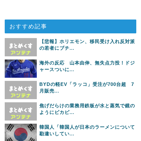
おすすめ記事
【悲報】ホリエモン、移民受け入れ反対派
の若者にブチ...
海外の反応 山本由伸、無失点力投！ドジ
ャースついに...
BYDの軽EV「ラッコ」受注が700台超 7
月販売...
焦げだらけの業務用鉄板が水と蒸気で鏡の
ようにピカピ...
韓国人「韓国人が日本のラーメンについて
勘違いしてい...