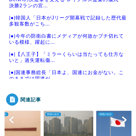
決勝2ランの宮...
|●|韓国人「日本がJリーグ開幕戦で記録した歴代最
多観客数がこち...
|●|今年の防衛白書にメディアが何故かブチ切れて
いる模様、躍起に...
|●|【八王子】「ミラーくらいは当たっても仕方な
いと」過失運転傷...
|●|国連事務総長「日本よ、国連にお金がない。こ
のままでは国連が...
関連記事
Powered by livedoor 相互RSS
の反応
韓国の反応
韓国の反応