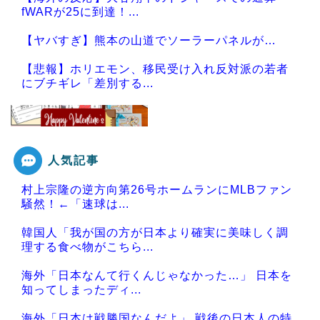
fWARが25に到達！...
【ヤバすぎ】熊本の山道でソーラーパネルが…
【悲報】ホリエモン、移民受け入れ反対派の若者
にブチギレ「差別する...
人気記事
Powered by livedoor 相互RSS
村上宗隆の逆方向第26号ホームランにMLBファン
騒然！←「速球は...
韓国人「我が国の方が日本より確実に美味しく調
理する食べ物がこちら...
海外「日本なんて行くんじゃなかった…」 日本を
知ってしまったディ...
海外「日本は戦勝国なんだよ」 戦後の日本人の特