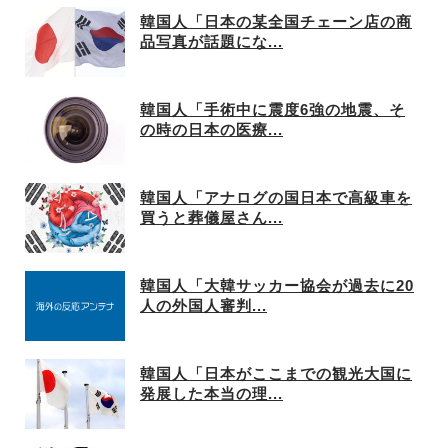
韓国人「日本の某全国チェーン店の商
品写真が話題にな...
韓国人「手術中に震度6強の地震、そ
の時の日本の医療...
韓国人「アナログの国日本で高級車を
買うと葬儀屋さん...
韓国人「大韓サッカー協会が過去に20
人の外国人審判...
韓国人「日本がここまでの観光大国に
発展した本当の理...