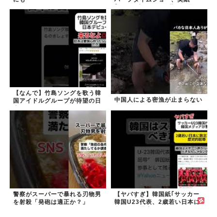
｢BTSが出てきて悪夢かと思っ
た｣
【なんで】竹島ソングを歌う韓
中国人による密漁が止まらない
国アイドルグループが待望の日
本デビュー
警察がスーパーで暴れる刃物男
【ヤバすぎ】韓国紙｢サッカー
を射殺「発砲は適正か？」
韓国U23代表、2歳若い日本に
負けると歴史的屈辱｣