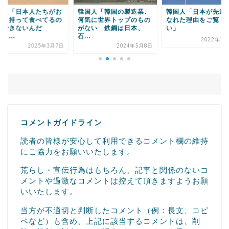
国人「韓国の製造業、
韓国人「日本が先進国に
韓国人「日本No.1
気に世界トップのもの
なれた理由をご覧くださ
ド“セイコー”の威厳
ない 鉄鋼は日本、
い」
覧ください」→「...
.
2022年3月28日
2025年12
2024年3月8日
コメントガイドライン
読者の皆様が安心して利用できるコメント欄の維持
にご協力をお願いいたします。
荒らし・宣伝行為はもちろん、記事と関係のないコ
メントや過激なコメントは控えて頂きますようお願
いいたします。
当方が不適切と判断したコメント（例：長文、コピ
ペなど）も含め、上記に該当するコメントは、削