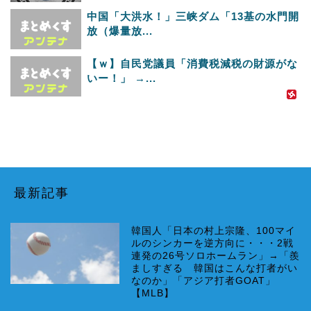
中国「大洪水！」三峡ダム「13基の水門開
放（爆量放...
【ｗ】自民党議員「消費税減税の財源がな
いー！」 →...
最新記事
韓国人「日本の村上宗隆、100マイ
ルのシンカーを逆方向に・・・2戦
連発の26号ソロホームラン」→「羨
ましすぎる 韓国はこんな打者がい
なのか」「アジア打者GOAT」
【MLB】