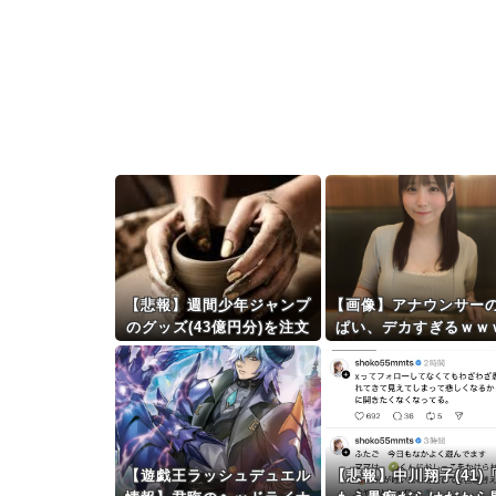
【悲報】週間少年ジャンプ
【画像】アナウンサー
のグッズ(43億円分)を注文
ぱい、デカすぎるｗｗ
し全てキャンセルした女逮
ｗｗｗ
捕・・・
【遊戯王ラッシュデュエル
【悲報】中川翔子(41)