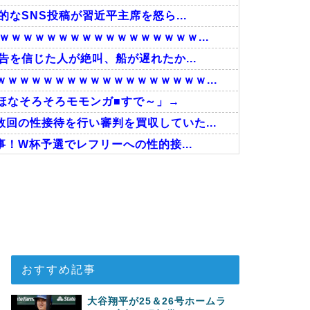
なSNS投稿が習近平主席を怒ら...
ｗｗｗｗｗｗｗｗｗｗｗｗｗｗｗｗ...
告を信じた人が絶叫、船が遅れたか...
ｗｗｗｗｗｗｗｗｗｗｗｗｗｗｗｗｗ...
ほなそろそろモモンガ■すで～」→
回の性接待を行い審判を買収していた...
事！W杯予選でレフリーへの性的接...
接待したことが発覚！」
で韓国が羨ましくて羨ましくて仕方が...
マナガ節を炸裂「NPBでは面白さ...
おすすめ記事
大谷翔平が25＆26号ホームラ