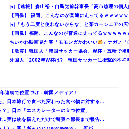
|●|【速報】森山裕・自民党前幹事長「高市総理の個人的
【画像】 福岡、こんなのが普通に走ってるｗｗｗｗｗｗ
|●|「もう二度と使わないからな」と某カーシェアの広
【画像】福岡、こんなのが普通に走ってるｗｗｗｗｗｗ
ちいかわ映画見た客「モモンガかわいい
」ナガノ「
【激震】韓国人「韓国サッカー協会、W杯・五輪で複数
外国人「2002年W杯は?」韓国サッカーに衝撃的不祥
韓国人「韓国サッカー協会W杯予選で外国人審判に性
韓国人「日本には韓国みたいなドラッグストアがないの
【海外の反応】今永昇太、好調の秘訣はスマホ画面だとイ
3年連続で位置づけ…韓国メディア！
」日本旅行で食べた変わった食べ物に対する...
る？」日本「エスカレーターの立つ位置」
Powered by livedoor 相互RSS
…実は銃を構えただけで警察本部長まで報告...
）」客「ギャハハハwwwwww」←何が...