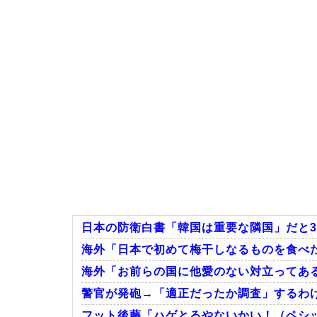
日本の防衛白書「韓国は重要な隣国」だと
海外「日本で初めて梅干しなるものを食べた
海外「お前らの国に他愛のない対立ってあ
警官が発砲→「適正だったか調査」するわけ
フット後藤「ハゲとるやないかい！（ペシッ！