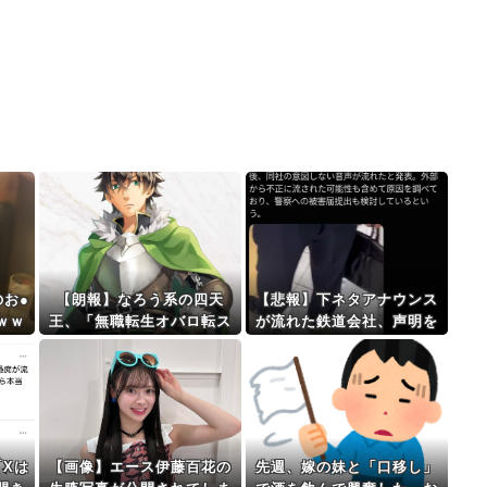
のお●
【朗報】なろう系の四天
【悲報】下ネタアナウンス
ｗｗ
王、「無職転生オバロ転ス
が流れた鉄道会社、声明を
ラリゼロ」でガチ決定ｗｗ
発表「当社が意図しない音
ｗ
声が流れた」
「Xは
【画像】エース伊藤百花の
先週、嫁の妹と「口移し」