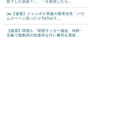
投下した原因？』、『天皇頃したら...
|●|【速報】ジャンポケ斉藤の被害女性「バウ
ムクーヘン売ったりTikTokラ...
【激震】韓国人「韓国サッカー協会、W杯・
五輪で複数回の性接待を行い審判を買収...
大谷翔平が25＆26号ホームラン、3安打の猛
打賞もチームはまさかの6連敗、ド...
海外「日本で初めて梅干しなるものを食べ
た」日本旅行で食べた変わった食べ物に対...
韓国人「韓国サッカー協会W杯予選で外国人
審判に性接待したことが発覚！」
海外「ディズニーがゴミのようだ！」日本が
アニメ化した米人気SF作品に絶賛の声...