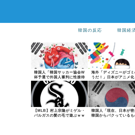
韓国の反応
韓国経
韓国人「韓国サッカー協会W
海外「ディズニーがゴミ
杯予選で外国人審判に性接待
うだ！」日本がアニメ化
したことが発...
米人気SF作...
【MLB】村上宗隆がミゲル・
韓国人「現在、日本が密
バルガスの髪の毛で遊ぶｗｗ
韓国からパクっているも
ｗｗ → ...
こちら…」→...