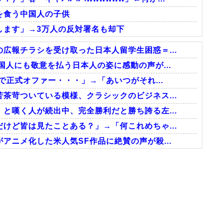
を食う中国人の子供
します」→3万人の反対署名も却下
広報チラシを受け取った日本人留学生困惑＝...
国人にも敬意を払う日本人の姿に感動の声が...
で正式オファー・・・」→「あいつがそれ...
茶苛ついている模様、クラシックのビジネス...
と嘆く人が続出中、完全勝利だと勝ち誇る左...
けど皆は見たことある？」→「何これめちゃ...
アニメ化した米人気SF作品に絶賛の声が殺...