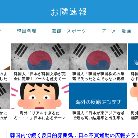
お隣速報
済
韓国料理
芸能・スポーツ
アニメ・漫画
のよ
韓国人「日本が韓国文学が完
韓国人「韓国が韓国株式の暴
韓
した
全に定着！ブームを超えて一
落で失ったとんでもない規模
な
つのジャンル...
の国民年金の...
かに
海外「リアルすぎるだ
韓国人「日本が東アジア地域
海
のが
ろ・・・」日本にあるテーマ
で最も高い結婚率と出生率を
標
パークを訪れた外国...
維持している...
韓国内で続く反日的雰囲気…日本不買運動の広報チラシ