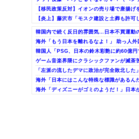
【移民政策反対】イオンの売り場で唐揚げ
【炎上】藤沢市「モスク建設と土葬も許可
韓国内で続く反日的雰囲気…日本不買運動の
海外「もう日本を離れるなよ！」 助っ人外
韓国人「PSG、日本の鈴木彩艶に約60億円
Powered by livedoor 相互RSS
ゲーム音楽界隈にクラシックファンが滅茶苦
「左派の流したデマに政治が完全敗北した」
海外「日本にはこんな特殊な標識があるんだ
海外「ディズニーがゴミのようだ！」日本が
Powered by livedoor 相互RSS