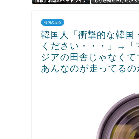
情報】君臨のヘッドライナ
もう愚痴だらけだから
ーにイラスト違いの「魔導
たくない」
兵騎ゼノ・ワン」、「救惺
の轟拳 フィスト」が収録決
韓国の反応
定！
韓国人「衝撃的な韓国
ください・・・」→「
ジアの田舎じゃなくて
あんなのが走ってるの