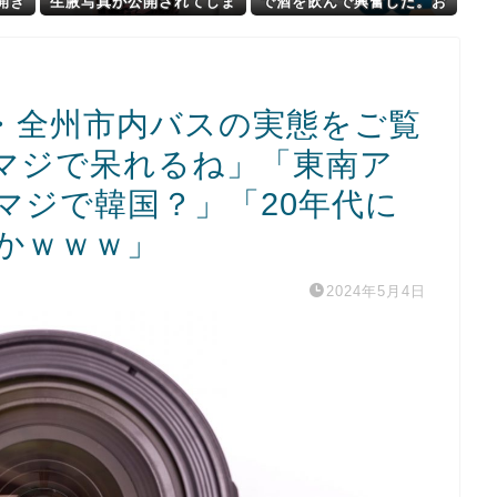
開き
生腋写真が公開されてしま
で酒を飲んで興奮した。お
う
そらく男女の関係になる
・全州市内バスの実態をご覧
マジで呆れるね」「東南ア
マジで韓国？」「20年代に
かｗｗｗ」
2024年5月4日