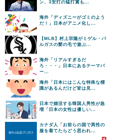
ン、3安打の猛打賞も...
海外「ディズニーがゴミのよう
だ！」日本がアニメ化し...
【MLB】村上宗隆がミゲル・バ
ルガスの髪の毛で遊ぶ...
海外「リアルすぎるだ
ろ・・・」日本にあるテーマパ
ー...
海外「日本にはこんな特殊な標
識があるんだけど皆は見...
日本で婚活する韓国人男性が急
増「日本の女性は優しい...
カナダ人「お前らの国で異性の
服を着てたらどう思われ...