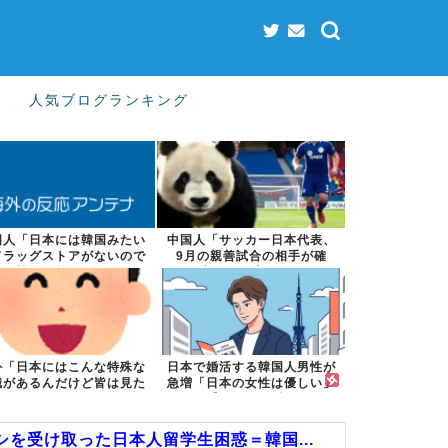
人気ブログランキング
国人「日本には韓国みたい
中国人「サッカー日本代表、
ドラッグストアがないので
9月の親善試合の相手が確
韓国が羨まし...
定！」 中国人...
外「日本にはこんな特殊な
日本で婚活する韓国人男性が
識があるんだけど皆は見た
急増「日本の女性は優しい」
ことある？」...
【タイ人の反...
を受け取った日本人留学生困惑＝韓国...