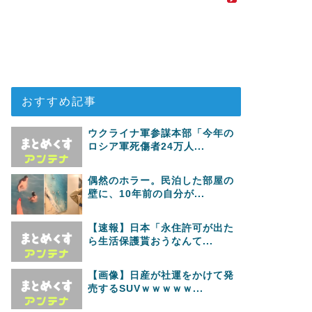
おすすめ記事
ウクライナ軍参謀本部「今年の
ロシア軍死傷者24万人...
偶然のホラー。民泊した部屋の
壁に、10年前の自分が...
【速報】日本「永住許可が出た
ら生活保護貰おうなんて...
【画像】日産が社運をかけて発
売するSUVｗｗｗｗｗ...