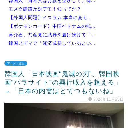
韓国人「日本人はお腹を空かして、韓...
モスク建設反対デモ！知ってた？
【外国人問題】イスラム 本当にあり...
【ポケモンカード】中国ベトナムの転...
蒋介石、共産党に武器を届け続けて「...
韓国メディア「経済成長しているとい...
アニメ・漫画
韓国人「日本映画“鬼滅の刃”、韓国映
Powered by livedoor 相互RSS
画“パラサイト”の興行収入を超える」
→「日本の内需はとてつもないね」
2020年11月25日