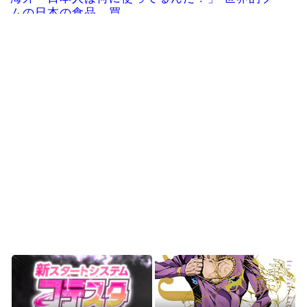
ムの日本の食品、買...
韓国人「日本全国から選び抜かれた日本で最も可
愛い高校1年生がこの...
韓国人「現在、日本で可愛いと話題になっている
高校野球部のマネージ...
【海外】「日本の建築とプロ意識は世界一」熊本
の病院で手術中にM7...
大谷翔平の決勝打でドジャースが勝利、連敗は
『７』でストップ、山本...
Powered by livedoor 相互RSS