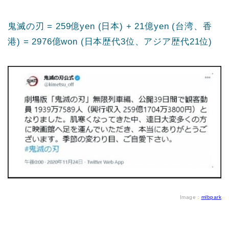
鬼滅の刃 = 259億yen (日本) + 21億yen (台湾、香
港) = 2976億won (日本歴代3位、アジア歴代21位)
Image：
mlbpark