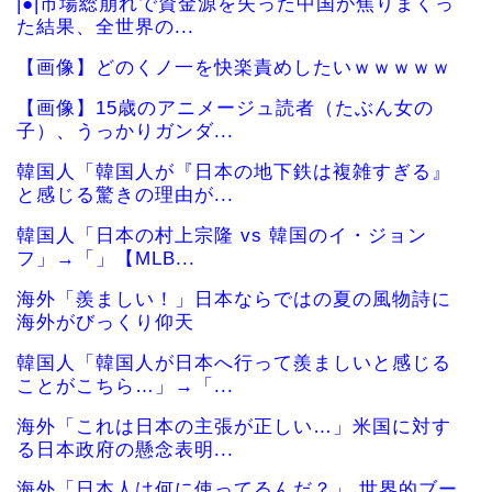
|●|市場総崩れで資金源を失った中国が焦りまくっ
た結果、全世界の...
【画像】どのくノ一を快楽責めしたいｗｗｗｗｗ
【画像】15歳のアニメージュ読者（たぶん女の
子）、うっかりガンダ...
韓国人「韓国人が『日本の地下鉄は複雑すぎる』
と感じる驚きの理由が...
韓国人「日本の村上宗隆 vs 韓国のイ・ジョン
フ」→「」【MLB...
海外「羨ましい！」日本ならではの夏の風物詩に
海外がびっくり仰天
韓国人「韓国人が日本へ行って羨ましいと感じる
ことがこちら…」→「...
海外「これは日本の主張が正しい…」米国に対す
る日本政府の懸念表明...
海外「日本人は何に使ってるんだ？」 世界的ブー