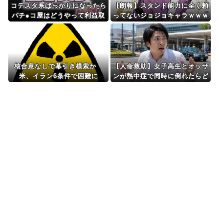
コテスタ系ばっかりになったら
【朗報】スタンド能力に全く頼
パチ●コ屋はどうやって利益取
ってないジョジョキャラｗｗｗ
ればいいんだよ！！！
核合意なしで幕引き模索か
【人命救助】女子高生とオッサ
米、イラン6条件で困難に
ンが熱中症で同時に倒れたらど
っち助ける？