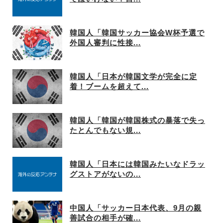
韓国人「韓国サッカー協会W杯予選で
外国人審判に性接...
韓国人「日本が韓国文学が完全に定
着！ブームを超えて...
韓国人「韓国が韓国株式の暴落で失っ
たとんでもない規...
韓国人「日本には韓国みたいなドラッ
グストアがないの...
中国人「サッカー日本代表、9月の親
善試合の相手が確...