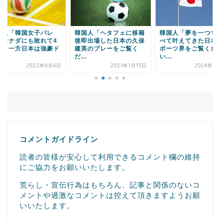
Powered by livedoor 相互RSS
国人「韓国女子バレ
韓国人「ヘタフェに移籍
韓国人「夢を一つず
、カナダにも敗れて4
後即出場した日本の久保
べて叶えてきた日本
敗 一方日本は強豪ド
建英のプレーをご覧く
ポーツ界をご覧くだ
.
だ...
い...
2022年6月6日
2021年1月13日
2024年7
コメントガイドライン
読者の皆様が安心して利用できるコメント欄の維持
にご協力をお願いいたします。
荒らし・宣伝行為はもちろん、記事と関係のないコ
メントや過激なコメントは控えて頂きますようお願
いいたします。