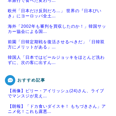
本旅行で食べた変わっ...
欧州「日本だけ反則だろ…」 世界の『日本びい
き』にヨーロッパ全土...
海外「2002年も審判を買収したのか！」韓国サッ
カー協会による国...
前園「日韓定期戦を復活させるべきだ」「日韓双
方にメリットがある」...
韓国人「日本ではビールジョッキをほとんど洗わ
ずに、次の客に出すん...
おすすめ記事
【画像】ビリー・アイリッシュ(24)さん、ライブ
Powered by livedoor 相互RSS
でマンスジが見え...
【朗報】「ドカ食いダイスキ！ もちづきさん」ア
ニメ化！これも露悪...