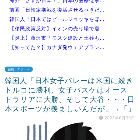
海外「さすが日本！」日本の医療従事...
前園「日韓定期戦を復活させるべきだ...
韓国人「日本ではビールジョッキをほ...
【移民政策反対】イオンの売り場で唐...
【炎上】藤沢市「モスク建設と土葬も...
【知ってた？】カナダ発ウェアブラン...
芸能・スポーツ
韓国人「日本女子バレーは米国に続き
Powered by livedoor 相互RSS
トルコに勝利、女子バスケはオース
トラリアに大勝、そして大谷・・・日
本スポーツが羨ましいんだが」→「」
2023年6月30日