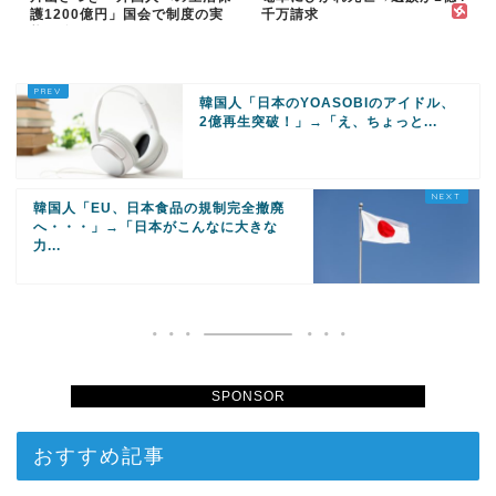
護1200億円」国会で制度の実
千万請求
態を追及
韓国人「日本のYOASOBIのアイドル、
2億再生突破！」→「え、ちょっと...
韓国人「EU、日本食品の規制完全撤廃
へ・・・」→「日本がこんなに大きな
力...
SPONSOR
おすすめ記事