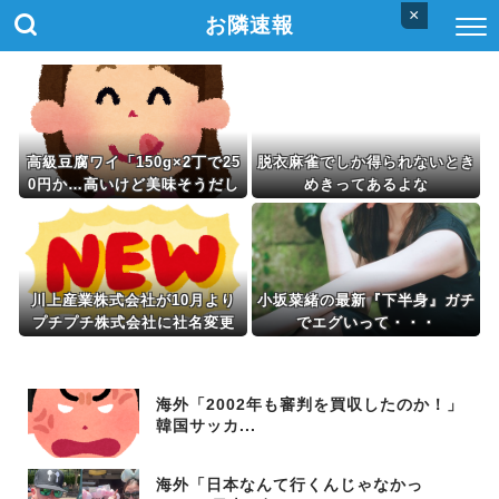
×
お隣速報
高級豆腐ワイ「150g×2丁で25
脱衣麻雀でしか得られないとき
0円か…高いけど美味そうだし
めきってあるよな
一丁買ってみるか！」
川上産業株式会社が10月より
小坂菜緒の最新『下半身』ガチ
プチプチ株式会社に社名変更
でエグいって・・・
海外「2002年も審判を買収したのか！」
韓国サッカ...
海外「日本なんて行くんじゃなかっ