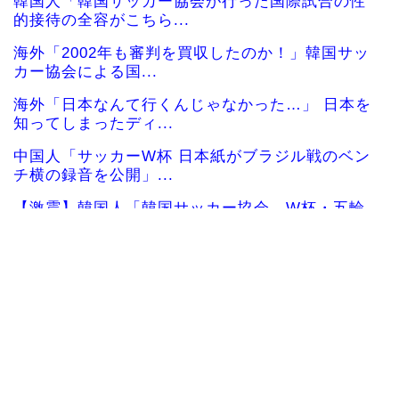
韓国人「韓国サッカー協会が行った国際試合の性
的接待の全容がこちら...
海外「2002年も審判を買収したのか！」韓国サッ
カー協会による国...
海外「日本なんて行くんじゃなかった…」 日本を
知ってしまったディ...
中国人「サッカーW杯 日本紙がブラジル戦のベン
チ横の録音を公開」...
【激震】韓国人「韓国サッカー協会、W杯・五輪
で複数回の性接待を行...
大谷翔平が25＆26号ホームラン、3安打の猛打賞
もチームはまさか...
海外「日本で初めて梅干しなるものを食べた」日
本旅行で食べた変わっ...
韓国人「日本ではテーブルに肘をついてはいけな
い？日本の食事マナー...