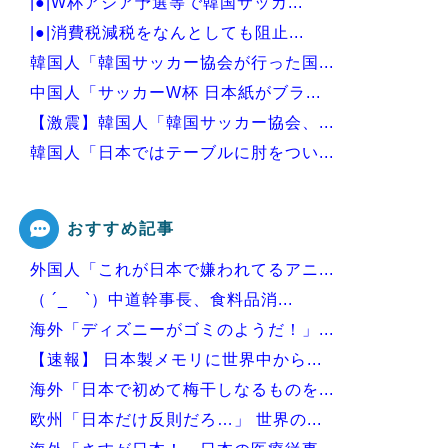
|●|W杯アジア予選等で韓国サッカ...
|●|消費税減税をなんとしても阻止...
韓国人「韓国サッカー協会が行った国...
中国人「サッカーW杯 日本紙がブラ...
【激震】韓国人「韓国サッカー協会、...
韓国人「日本ではテーブルに肘をつい...
韓国人「韓国サッカー協会W杯予選で...
おすすめ記事
外国人「これが日本で嫌われてるアニ...
Powered by livedoor 相互RSS
（ ´_ゝ`）中道幹事長、食料品消...
海外「ディズニーがゴミのようだ！」...
【速報】 日本製メモリに世界中から...
海外「日本で初めて梅干しなるものを...
欧州「日本だけ反則だろ…」 世界の...