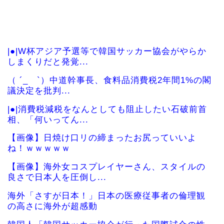
|●|W杯アジア予選等で韓国サッカー協会がやらか
しまくりだと発覚...
（ ´_ゝ`）中道幹事長、食料品消費税2年間1%の閣
議決定を批判...
|●|消費税減税をなんとしても阻止したい石破前首
相、「何いってん...
【画像】日焼け口リの締まったお尻っていいよ
ね！ｗｗｗｗｗ
【画像】海外女コスプレイヤーさん、スタイルの
良さで日本人を圧倒し...
海外「さすが日本！」日本の医療従事者の倫理観
の高さに海外が超感動