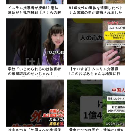
イスラム指導者が授業!? 憲法
91歳女性の遺体を遺棄したベト
違反だと批判殺到【さくらの解
ナム国籍の男が逮捕されました
説】
#移民 #外国人
学校「いじめられるのは被害者
【ヤバすぎ】ムスリム介護職
の家庭環境のせいじゃね？」
｢このおばあちゃんは地獄に行
→2年放置いじめ被害者が適応
く｣
障害に...未だに加...
片山さつき「外国人への生活保
電車にひかれ死亡→遺族が1億4