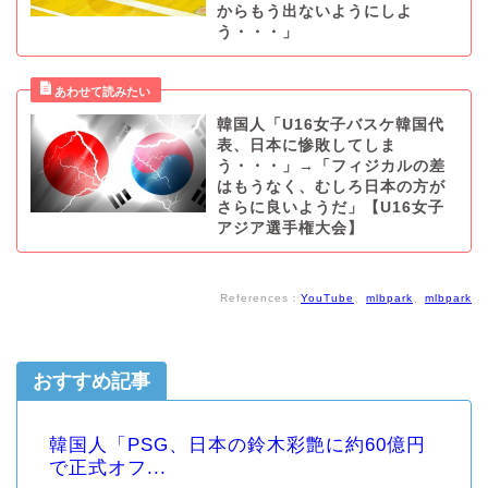
からもう出ないようにしよ
う・・・」
韓国人「U16女子バスケ韓国代
表、日本に惨敗してしま
う・・・」→「フィジカルの差
はもうなく、むしろ日本の方が
さらに良いようだ」【U16女子
アジア選手権大会】
References：
YouTube
、
mlbpark
、
mlbpark
おすすめ記事
韓国人「PSG、日本の鈴木彩艶に約60億円
で正式オフ...