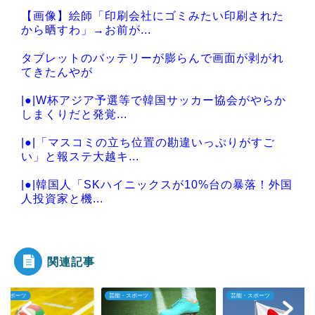
【画像】絵師「印刷会社にゴミみたい印刷された
から晒すわ」→お前が...
タブレットのバッテリーが膨らんで画面が剥がれ
てきたんやが
|●|W杯アジア予選等で韓国サッカー協会がやらか
しまくりだと発覚...
|●|「マスコミの立ち位置の勘違いっぷりがすご
い」と報ステ大越キ...
|●|韓国人「SKハイニックスが10%台の暴落！外国
人投資家と機...
|●|消費税減税に反対していた財務省の面目が丸潰
れに、減税が決ま...
関連記事
・スポーツ
芸能・スポーツ
芸能・スポーツ