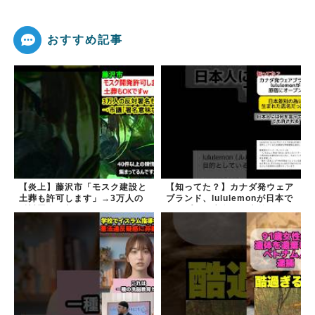
おすすめ記事
【炎上】藤沢市「モスク建設と
【知ってた？】カナダ発ウェア
土葬も許可します」→3万人の
ブランド、lululemonが日本で
反対署名も却下
オープン→店名は日本差別から
できた？