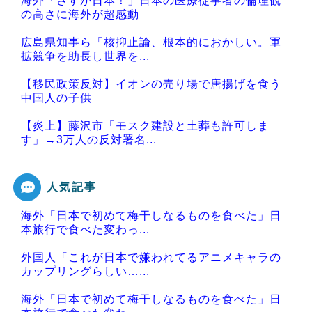
海外「さすが日本！」日本の医療従事者の倫理観
の高さに海外が超感動
広島県知事ら「核抑止論、根本的におかしい。軍
拡競争を助長し世界を...
【移民政策反対】イオンの売り場で唐揚げを食う
中国人の子供
【炎上】藤沢市「モスク建設と土葬も許可しま
す」→3万人の反対署名...
人気記事
海外「日本で初めて梅干しなるものを食べた」日
Powered by livedoor 相互RSS
本旅行で食べた変わっ...
外国人「これが日本で嫌われてるアニメキャラの
カップリングらしい…...
海外「日本で初めて梅干しなるものを食べた」日