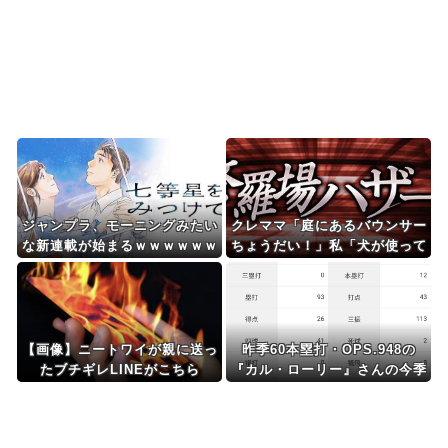
韓国人「韓国サッカー協会W杯予選で外国人審判
に性接待したことが発...
Powered by livedoor 相互RSS
ジャンプラ、モーニングみたい
クレママ「庭にあるバウンサー
な新連載が始まるｗｗｗｗｗｗ
ちょうだい！」私「犬が使って
ｗｗ
るから無理です」→断った数日
後、庭からまさかの物音が…
【画像】ニートワイが親に送っ
昨季60本塁打・OPS.948の
たブチギレLINEがこちら
『カル・ローリー』さんの今季
の成績