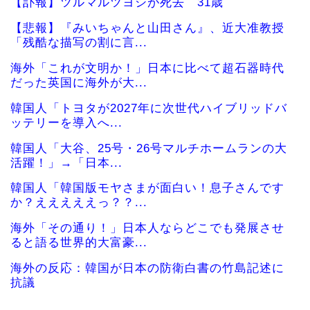
【訃報】ツルマルツヨシが死去 31歳
【悲報】『みいちゃんと山田さん』、近大准教授
「残酷な描写の割に言...
海外「これが文明か！」日本に比べて超石器時代
だった英国に海外が大...
韓国人「トヨタが2027年に次世代ハイブリッドバ
ッテリーを導入へ...
韓国人「大谷、25号・26号マルチホームランの大
活躍！」→「日本...
韓国人「韓国版モヤさまが面白い！息子さんです
か？えええええっ？？...
海外「その通り！」日本人ならどこでも発展させ
ると語る世界的大富豪...
海外の反応：韓国が日本の防衛白書の竹島記述に
抗議
韓国人「日本で創業100年を迎えたパンケーキ屋の