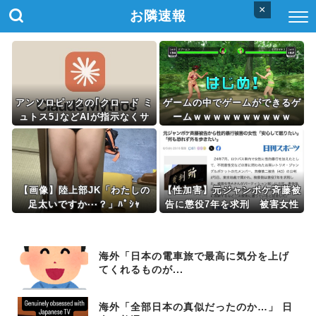
×
お隣速報
アンソロピックの｢クロード ミ
ゲームの中でゲームができるゲ
ュトス5｣などAIが指示なくサ
ームｗｗｗｗｗｗｗｗｗｗ
イバー攻撃 性能評価試験中に
人になりすまし偽のメッセージ
を送るなど
【画像】陸上部JK「わたしの
【性加害】元ジャンポケ斉藤被
足太いですか···？」ﾊﾟｼｬ
告に懲役7年を求刑 被害女性
「安心して眠りたい」「何も恐
れず外を歩きたい」
海外「日本の電車旅で最高に気分を上げ
てくれるものが...
海外「全部日本の真似だったのか…」 日