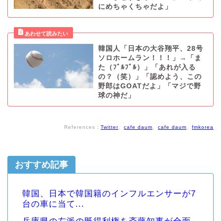
にめちゃくちゃだよ」
韓国人「日本の大谷翔平、28号
ソロホームラン！！！」→「ま
た（ﾌﾞﾙﾌﾞﾙ）」「あれが入る
の？（笑）」「認めよう、この
野郎はGOATだよ」「マジで野
球の神だ」
References：
Twitter
、
cafe daum
、
cafe daum
、
fmkorea
おすすめ記事
韓国、日本で韓国籍のインフルエンサーが7
台の車に当て...