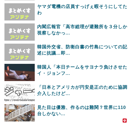
ヤマダ電機の店員すっげぇ暇そうにしてた
わ
内閣広報官「高市総理が避難所を３分しか
視察しなかっ...
韓国外交省、防衛白書の竹島についての記
述に抗議…即...
韓国人「本日チームをサヨナラ負けさせた
イ・ジョンフ...
「日本とアメリカが円安是正のために協調
介入したけど...
見た目は優雅、作るのは難関？世界に110
台しかない...