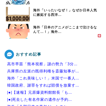
海外「いったいなぜ！」なぜか日本人気
に嫉妬する西洋...
海外「日本のアニメがここまで泣けるな
んて…！」海外...
おすすめ記事
高市早苗「熊本視察」謎の勢力「3分...
兵庫県の左派の既得利権を斎藤知事が...
海外「これ美味しい！」米国で一番人...
韓国政府、謝罪をすれば賠償を放棄す...
|●|【速報】元原爆資料館館長「も...
|●|死去した有名作家の遺作が予約...