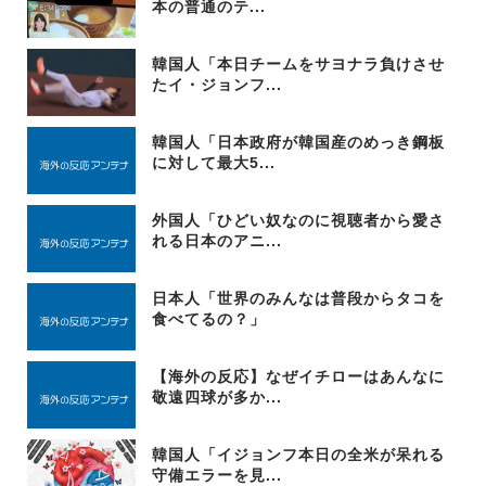
本の普通のテ...
韓国人「本日チームをサヨナラ負けさせ
たイ・ジョンフ...
韓国人「日本政府が韓国産のめっき鋼板
に対して最大5...
外国人「ひどい奴なのに視聴者から愛さ
れる日本のアニ...
日本人「世界のみんなは普段からタコを
食べてるの？」
【海外の反応】なぜイチローはあんなに
敬遠四球が多か...
韓国人「イジョンフ本日の全米が呆れる
守備エラーを見...