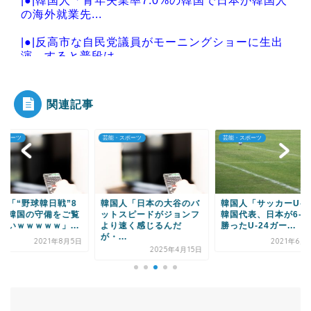
|●|韓国人「青年失業率7.0%の韓国で日本が韓国人
の海外就業先...
|●|反高市な自民党議員がモーニングショーに生出
演、すると普段は...
関連記事
Powered by livedoor 相互RSS
・スポーツ
芸能・スポーツ
芸能・スポーツ
国人「日本の大谷のバ
韓国人「サッカーU-24
韓国人「イ・ガンイ
トスピードがジョンフ
韓国代表、日本が6-0で
90分に日本の久保と
り速く感じるんだ
勝ったU-24ガー...
で出場」→「屈辱ｗｗ.
...
2021年6月16日
2021年9
2025年4月15日