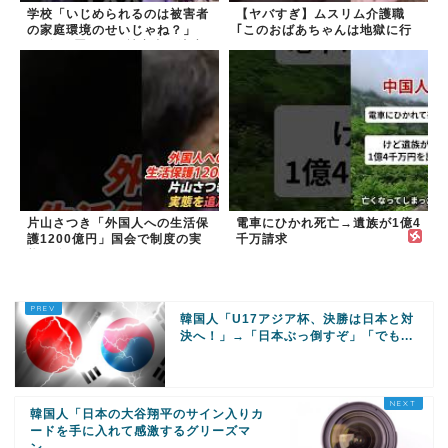
学校「いじめられるのは被害者
【ヤバすぎ】ムスリム介護職
の家庭環境のせいじゃね？」
｢このおばあちゃんは地獄に行
→2年放置いじめ被害者が適応
く｣
障害に...未だに加...
片山さつき「外国人への生活保
電車にひかれ死亡→遺族が1億4
護1200億円」国会で制度の実
千万請求
態を追及
韓国人「U17アジア杯、決勝は日本と対
決へ！」→「日本ぶっ倒すぞ」「でも...
韓国人「日本の大谷翔平のサイン入りカ
ードを手に入れて感激するグリーズマ