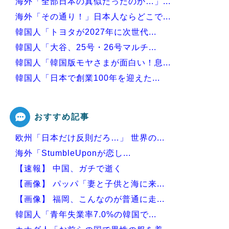
海外「全部日本の真似だったのか…」...
海外「その通り！」日本人ならどこで...
韓国人「トヨタが2027年に次世代...
韓国人「大谷、25号・26号マルチ...
韓国人「韓国版モヤさまが面白い！息...
韓国人「日本で創業100年を迎えた...
韓国人「本日チームをサヨナラ負けさ...
おすすめ記事
欧州「日本だけ反則だろ…」 世界の...
Powered by livedoor 相互RSS
海外「StumbleUponが恋し...
【速報】 中国、ガチで逝く
【画像】 パッパ「妻と子供と海に来...
【画像】 福岡、こんなのが普通に走...
韓国人「青年失業率7.0%の韓国で...