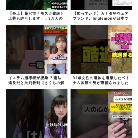
【炎上】藤沢市「モスク建設と
【知ってた？】カナダ発ウェア
土葬も許可します」→3万人の
ブランド、lululemonが日本で
反対署名も却下
オープン→店名は日本差別から
できた？
イスラム指導者が授業!? 憲法
91歳女性の遺体を遺棄したベト
違反だと批判殺到【さくらの解
ナム国籍の男が逮捕されました
説】
#移民 #外国人