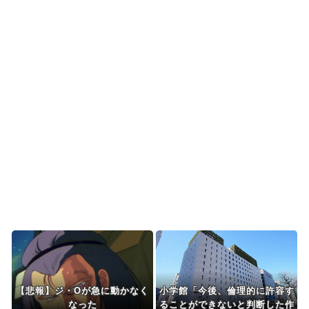
クオリティをご覧...
海外「日本の電車旅で最高に気分を上げてくれる
ものがコレ！」→「分...
【海外の反応】「日本人なら誰が好き？」外国人
が選んだ人物が予想外...
韓国人「本日チームをサヨナラ負けさせたイ・ジ
ョンフの守備、ガチで...
Powered by livedoor 相互RSS
【悲報】ジ・Oが急に動かなく
小学館「今後、倫理的に許容す
なった
ることができないと判断した作