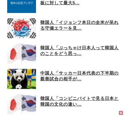
板に対して最大5...
韓国人「イジョンフ本日の全米が呆れ
る守備エラーを見...
韓国人「ぶっちゃけ日本人って韓国人
のことをどう思っ...
中国人「サッカー日本代表の下半期の
親善試合の相手が...
韓国人「コンビニバイトで見る日本と
韓国の文化の違い...