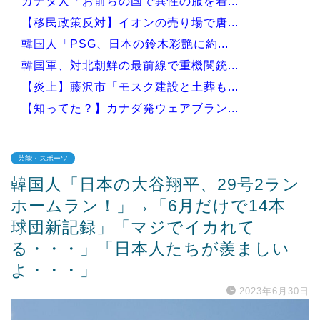
カナダ人「お前らの国で異性の服を着...
【移民政策反対】イオンの売り場で唐...
韓国人「PSG、日本の鈴木彩艶に約...
韓国軍、対北朝鮮の最前線で重機関銃...
【炎上】藤沢市「モスク建設と土葬も...
【知ってた？】カナダ発ウェアブラン...
芸能・スポーツ
韓国人「日本の大谷翔平、29号2ラン
Powered by livedoor 相互RSS
ホームラン！」→「6月だけで14本
球団新記録」「マジでイカれて
る・・・」「日本人たちが羨ましい
よ・・・」
2023年6月30日