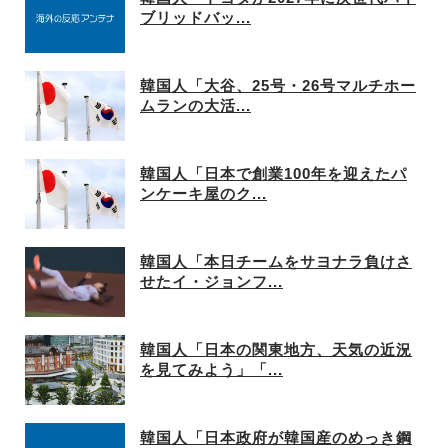
ブリッドバッ...
韓国人「大谷、25号・26号マルチホー
ムランの大活...
韓国人「日本で創業100年を迎えたパ
ンケーキ屋のク...
韓国人「本日チームをサヨナラ負けさ
せたイ・ジョンフ...
韓国人「日本の関東地方、天気の近況
を見てみよう」「...
韓国人「日本政府が韓国産のめっき鋼