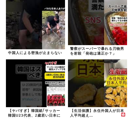
た｣
警察がスーパーで暴れる刃物男
中国人による密漁が止まらない
を射殺「発砲は適正か？」
【ヤバすぎ】韓国紙｢サッカー
【生活保護】永住外国人が日本
韓国U23代表、2歳若い日本に
人平均超え...
負けると歴史的屈辱｣