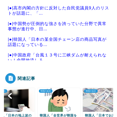
|●|高市内閣の方針に反対した自民党議員9人のリス
トが話題に、「...
|●|中国勢が圧倒的な強さを誇っていた分野で異常
事態が進行中、日...
|●|韓国人「日本の某全国チェーン店の商品写真が
話題になっている...
|●|中国政府「台風１３号に三峡ダムが耐えられな
い！全開放流しろ...
関連記事
Powered by livedoor 相互RSS
の反応
韓国の反応
韓国の反応
国人「全世界が韓国を
韓国人「日本でお店をし
韓国人「東南アジア