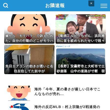
×
お隣速報
嫁から「モラハラ」で訴えられ
【動画】ルビィちゃん、浜田雅
た。自分の行動のどこがモラハ
功に首を絞められたせいで段々
ラなのかわからないから教えて
おかしな仕事が増える
ほしい
先日エアコンの効きが悪いと右
【長野】安曇野市と大町市で土
往左往してた奴やが
砂崩落 山中の道路が寸断 宿
泊客や登山客など計400人近く
が孤立か 土石流で橋が流され
たとの情報も
海外「今年、夏の暑さが厳しい日本でこ
んなものが売れ...
海外の反応MLB：村上宗隆が2戦連発の