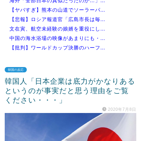
海外「全部日本の真似だったのか…」...
【ヤバすぎ】熊本の山道でソーラーパ...
【悲報】ロシア報道官「広島市長は毎...
文在寅、航空未経験の娘婿を重役にし...
中国の海水浴場の映像があまりにも・...
【批判】ワールドカップ決勝のハーフ...
韓国の反応
韓国人「日本企業は底力がかなりある
Powered by livedoor 相互RSS
というのが事実だと思う理由をご覧
ください・・・」
2020年7月8日