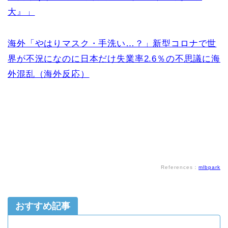
大』」
海外「やはりマスク・手洗い…？」新型コロナで世
界が不況になのに日本だけ失業率2.6％の不思議に海
外混乱（海外反応）
References：
mlbpark
おすすめ記事