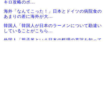
キロ攻略のポ...
海外「なんてこった！」日本とドイツの病院食の
あまりの差に海外が大...
韓国人「韓国人が日本のラーメンについて勘違い
していることがこちら...
外国人「親子丼という日本の料理の直訳を知って
しまった…」
韓国サッカー協会「現在は不適切な行為は絶対に
ない」→韓国人「一番...
韓国人「織田信長の安土城の復元図と建築技術の
高さに韓国人が衝撃！...
韓国人「日本の某全国チェーン店の商品写真が話
題になっている理由が...
韓国人「手術中に震度6強の地震、その時の日本の
医療スタッフたちの...