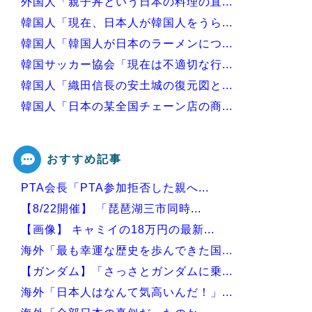
外国人「親子丼という日本の料理の直...
韓国人「現在、日本人が韓国人をうら...
韓国人「韓国人が日本のラーメンにつ...
韓国サッカー協会「現在は不適切な行...
韓国人「織田信長の安土城の復元図と...
韓国人「日本の某全国チェーン店の商...
韓国人「手術中に震度6強の地震、そ...
おすすめ記事
PTA会長「PTA参加拒否した親へ...
Powered by livedoor 相互RSS
【8/22開催】 「琵琶湖三市同時...
【画像】 キャミイの18万円の最新...
海外「最も幸運な歴史を歩んできた国...
【ガンダム】「さっさとガンダムに乗...
海外「日本人はなんて気高いんだ！」...