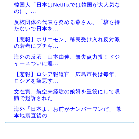
韓国人「日本はNetflixでは韓国が大人気な
のに、...
反核団体の代表を務める爺さん、「核を持
たないで日本を...
【悲報】ホリエモン、移民受け入れ反対派
の若者にブチギ...
海外の反応 山本由伸、無失点力投！ドジ
ャースついに連...
【悲報】ロシア報道官「広島市長は毎年、
ロシアを嫌悪す...
文在寅、航空未経験の娘婿を重役にして収
賄で起訴された
海外「日本よ、お前がナンバーワンだ」 熊
本地震直後の...