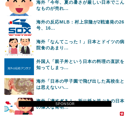
海外「今年、夏の暑さが厳しい日本でこん
なものが売れ...
海外の反応MLB：村上宗隆が2戦連発の26
号、16...
海外「なんてこった！」日本とドイツの病
院食のあまり...
外国人「親子丼という日本の料理の直訳を
知ってしまっ...
海外「日本の甲子園で飛び出した高校生と
は思えないハ...
海外「凄すぎる！」折り紙と並ぶあの日本
SPONSOR
の偉大な発明...