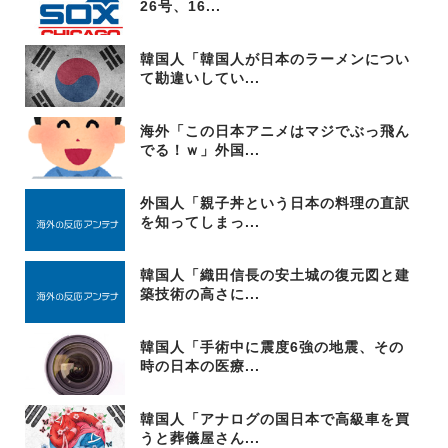
26号、16...
韓国人「韓国人が日本のラーメンについ
て勘違いしてい...
海外「この日本アニメはマジでぶっ飛ん
でる！ｗ」外国...
外国人「親子丼という日本の料理の直訳
を知ってしまっ...
韓国人「織田信長の安土城の復元図と建
築技術の高さに...
韓国人「手術中に震度6強の地震、その
時の日本の医療...
韓国人「アナログの国日本で高級車を買
うと葬儀屋さん...