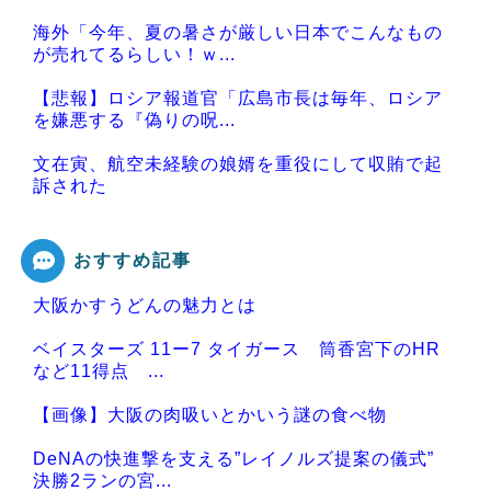
海外「今年、夏の暑さが厳しい日本でこんなもの
が売れてるらしい！ｗ...
【悲報】ロシア報道官「広島市長は毎年、ロシア
を嫌悪する『偽りの呪...
文在寅、航空未経験の娘婿を重役にして収賄で起
訴された
おすすめ記事
大阪かすうどんの魅力とは
Powered by livedoor 相互RSS
ベイスターズ 11ー7 タイガース 筒香宮下のHR
など11得点 ...
【画像】大阪の肉吸いとかいう謎の食べ物
DeNAの快進撃を支える”レイノルズ提案の儀式”
決勝2ランの宮...