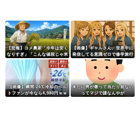
Powered by livedoor 相互RSS
【悲報】コメ農家「今年は安く
【画像】ギャルさん、世界中に
なりすぎ」「こんな値段じゃ米
発信してる意識ゼロで修学旅行
作りをやめる人も多くなるんじ
の宿をSNS公開してしまうｗ
ゃないかな?」
ｗｗ 【Pickup08082952】
【画像】瞬間-26℃冷却のベル
未だに男が奢って当たり前なの
トファンが今なら4,980円ｗｗ
ってマジで謎なんやが
ｗｗｗｗ