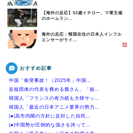
【海外の反応】52歳イチロー、マ軍主催
のホームラン...
海外の反応：韓国在住の日本人インフル
エンサーがライ...
おすすめ記事
中国「衝突事故！（2025年」中国...
反核団体の代表を務める爺さん、「核...
韓国人「フランスの有力紙も大韓サッ...
韓国人「最近の日本アニメ業界の勢力...
|●|高市内閣の方針に反対した自民...
|●|中国勢が圧倒的な強さを誇って...