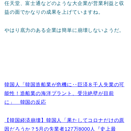
任天堂、富士通などのような大企業が営業利益と収
益の面でかなりの成果を上げていますね。
やはり底力のある企業は簡単に崩壊しないようだ。
韓国人「韓国造船業が危機に‥巨済８千人失業の可
能性！造船業の海洋プラント、受注絶壁が目前
に」 韓国の反応
【韓国経済崩壊】韓国人「果たしてコロナだけの原
因だろうか？5月の失業者127万8000人『史上最