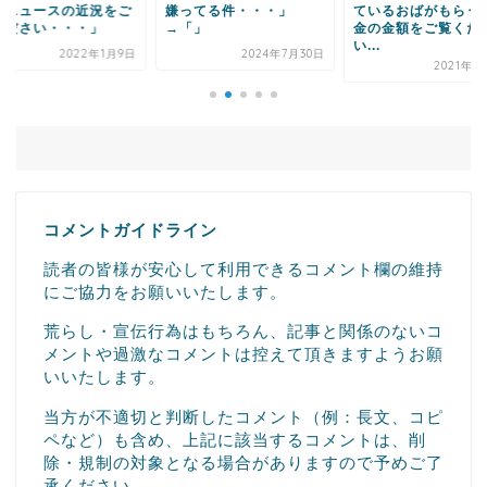
ってる件・・・」
ているおばがもらう支援
国男が人気があるっ
「」
金の金額をご覧くださ
当なのか？平凡でも
い...
本...
2024年7月30日
2021年1月11日
2024年1
コメントガイドライン
読者の皆様が安心して利用できるコメント欄の維持
にご協力をお願いいたします。
荒らし・宣伝行為はもちろん、記事と関係のないコ
メントや過激なコメントは控えて頂きますようお願
いいたします。
当方が不適切と判断したコメント（例：長文、コピ
ペなど）も含め、上記に該当するコメントは、削
除・規制の対象となる場合がありますので予めご了
承ください。