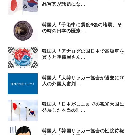
品写真が話題にな...
韓国人「手術中に震度6強の地震、そ
の時の日本の医療...
韓国人「アナログの国日本で高級車を
買うと葬儀屋さん...
韓国人「大韓サッカー協会が過去に20
人の外国人審判...
韓国人「日本がここまでの観光大国に
発展した本当の理...
韓国人「韓国サッカー協会の性接待報