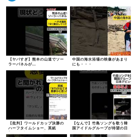
【ヤバすぎ】熊本の山道でソー
中国の海水浴場の映像があまり
ラーパネルが…
にも・・・
【批判】ワールドカップ決勝の
【なんで】竹島ソングを歌う韓
ハーフタイムショー、英紙
国アイドルグループが待望の日
｢BTSが出てきて悪夢かと思っ
本デビュー