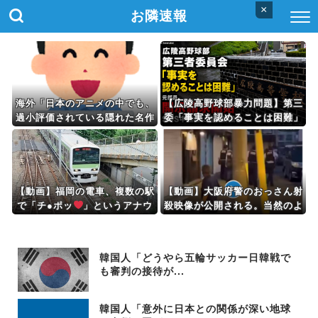
×
お隣速報
海外「日本のアニメの中でも、
【広陵高野球部暴力問題】第三
過小評価されている隠れた名作
委「事実を認めることは困難」
といえばこの作品なんだよ
元部員「SNS開示請求開始」
ね・・・！」【海外の反応】
犯人として晒してた人達に損害
賠償請求訴訟を起こす方針
【動画】福岡の電車、複数の駅
【動画】大阪府警のおっさん射
で「チ●ポッ
」というアナウ
殺映像が公開される。当然のよ
ンスが流れ大騒ぎwwwwwww
うに無抵抗だったことが発覚
ww
韓国人「どうやら五輪サッカー日韓戦で
も審判の接待が...
韓国人「意外に日本との関係が深い地球