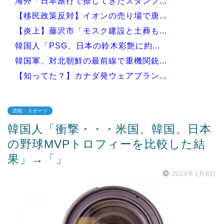
海外「日本旅行で捺してきたスタンプ...
【移民政策反対】イオンの売り場で唐...
【炎上】藤沢市「モスク建設と土葬も...
韓国人「PSG、日本の鈴木彩艶に約...
韓国軍、対北朝鮮の最前線で重機関銃...
【知ってた？】カナダ発ウェアブラン...
芸能・スポーツ
韓国人「衝撃・・・米国、韓国、日本
Powered by livedoor 相互RSS
の野球MVPトロフィーを比較した結
果」→「」
2024年1月8日