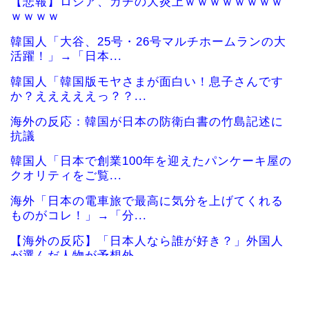
【悲報】ロシア、ガチの大炎上ｗｗｗｗｗｗｗｗ
ｗｗｗｗ
韓国人「大谷、25号・26号マルチホームランの大
活躍！」→「日本...
韓国人「韓国版モヤさまが面白い！息子さんです
か？えええええっ？？...
海外の反応：韓国が日本の防衛白書の竹島記述に
抗議
韓国人「日本で創業100年を迎えたパンケーキ屋の
クオリティをご覧...
海外「日本の電車旅で最高に気分を上げてくれる
ものがコレ！」→「分...
【海外の反応】「日本人なら誰が好き？」外国人
が選んだ人物が予想外...
海外「全部日本の真似だったのか…」 日本の普通
のテレビ番組が最新...