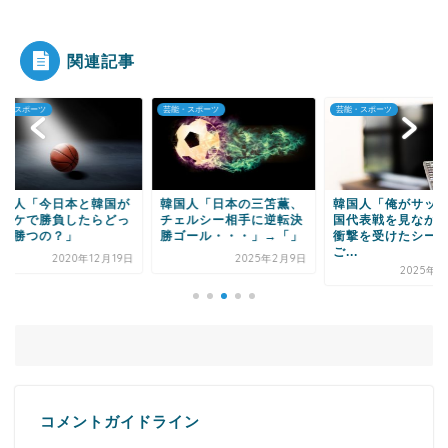
額が被災地のため...
関連記事
・スポーツ
芸能・スポーツ
芸能・スポーツ
Powered by livedoor 相互RSS
国人「今日本と韓国が
韓国人「日本の三笘薫、
韓国人「俺がサッカ
スケで勝負したらどっ
チェルシー相手に逆転決
国代表戦を見ながら
が勝つの？」
勝ゴール・・・」→「」
衝撃を受けたシーン
ご...
2020年12月19日
2025年2月9日
2025年11
コメントガイドライン