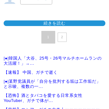
続きを読む
1
2
|●|韓国人「大谷、25号・26号マルチホームランの
大活躍！」→...
【速報】 中国、ガチで逝く
|●|某野党議員が「自分を批判する垢は工作垢だ」
と示唆、複数の一...
【恐怖】酒とタバコを愛する日常系女性
YouTuber、ガチで体が...