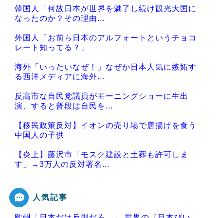
韓国人「何故日本が世界を魅了し続け観光大国に
なったのか？その理由...
外国人「お前ら日本のアルフォートというチョコ
レート知ってる？」
海外「いったいなぜ！」なぜか日本人気に嫉妬す
る西洋メディアに海外...
反高市な自民党議員がモーニングショーに生出
演、すると普段は自民を...
【移民政策反対】イオンの売り場で唐揚げを食う
中国人の子供
【炎上】藤沢市「モスク建設と土葬も許可しま
す」→3万人の反対署名...
人気記事
欧州「日本だけ反則だろ…」 世界の『日本びい