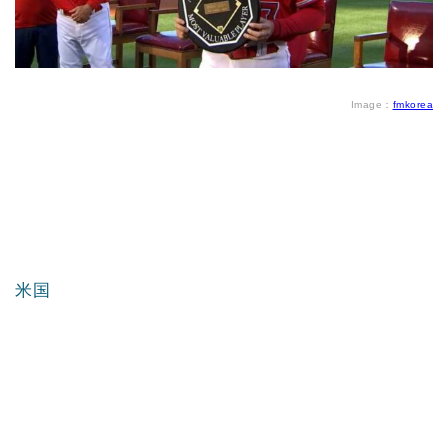
Image：
fmkorea
米国