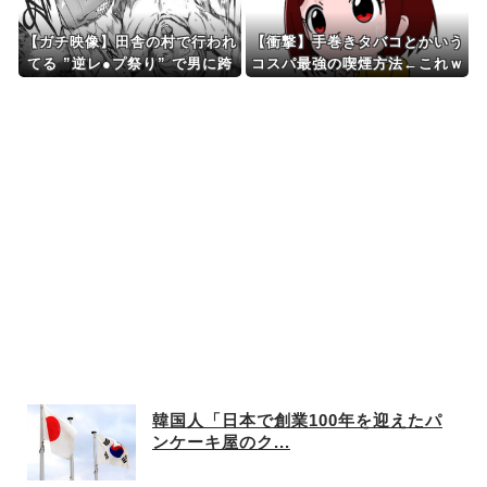
【ガチ映像】田舎の村で行われ
【衝撃】手巻きタバコとかいう
てる ”逆レ●プ祭り” で男に跨
コスパ最強の喫煙方法←これｗ
って無理矢理チ●コを挿入する
ｗｗｗｗ
女の動画がエ●すぎる…
韓国人「日本で創業100年を迎えたパ
ンケーキ屋のク...