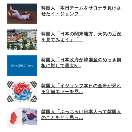
韓国人「本日チームをサヨナラ負けさ
せたイ・ジョンフ...
韓国人「日本の関東地方、天気の近況
を見てみよう」「...
韓国人「日本政府が韓国産のめっき鋼
板に対して最大5...
韓国人「イジョンフ本日の全米が呆れ
る守備エラーを見...
韓国人「ぶっちゃけ日本人って韓国人
のことをどう思っ...