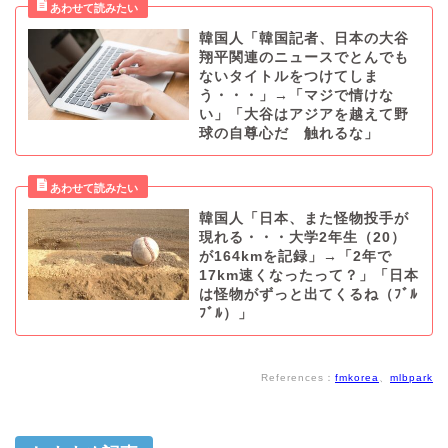
韓国人「韓国記者、日本の大谷
翔平関連のニュースでとんでも
ないタイトルをつけてしま
う・・・」→「マジで情けな
い」「大谷はアジアを越えて野
球の自尊心だ 触れるな」
韓国人「日本、また怪物投手が
現れる・・・大学2年生（20）
が164kmを記録」→「2年で
17km速くなったって？」「日本
は怪物がずっと出てくるね（ﾌﾞﾙ
ﾌﾞﾙ）」
References：
fmkorea
、
mlbpark