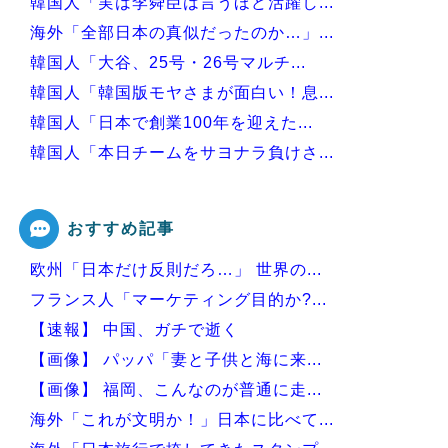
韓国人「実は李舜臣は言うほど活躍し...
海外「全部日本の真似だったのか…」...
韓国人「大谷、25号・26号マルチ...
韓国人「韓国版モヤさまが面白い！息...
韓国人「日本で創業100年を迎えた...
韓国人「本日チームをサヨナラ負けさ...
韓国人「日本の関東地方、天気の近況...
おすすめ記事
欧州「日本だけ反則だろ…」 世界の...
Powered by livedoor 相互RSS
フランス人「マーケティング目的か?...
【速報】 中国、ガチで逝く
【画像】 パッパ「妻と子供と海に来...
【画像】 福岡、こんなのが普通に走...
海外「これが文明か！」日本に比べて...