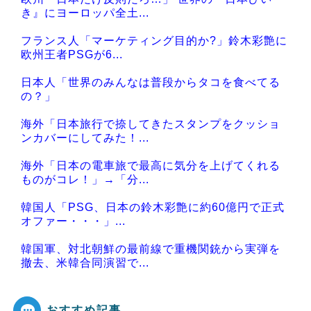
Powered by livedoor 相互RSS
き』にヨーロッパ全土...
フランス人「マーケティング目的か?」鈴木彩艶に
欧州王者PSGが6...
日本人「世界のみんなは普段からタコを食べてる
の？」
海外「日本旅行で捺してきたスタンプをクッショ
ンカバーにしてみた！...
海外「日本の電車旅で最高に気分を上げてくれる
ものがコレ！」→「分...
韓国人「PSG、日本の鈴木彩艶に約60億円で正式
オファー・・・」...
韓国軍、対北朝鮮の最前線で重機関銃から実弾を
撤去、米韓合同演習で...
おすすめ記事