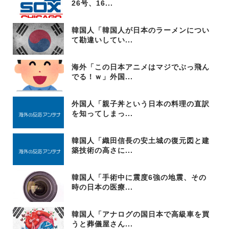
26号、16...
韓国人「韓国人が日本のラーメンについ
て勘違いしてい...
海外「この日本アニメはマジでぶっ飛ん
でる！ｗ」外国...
外国人「親子丼という日本の料理の直訳
を知ってしまっ...
韓国人「織田信長の安土城の復元図と建
築技術の高さに...
韓国人「手術中に震度6強の地震、その
時の日本の医療...
韓国人「アナログの国日本で高級車を買
うと葬儀屋さん...