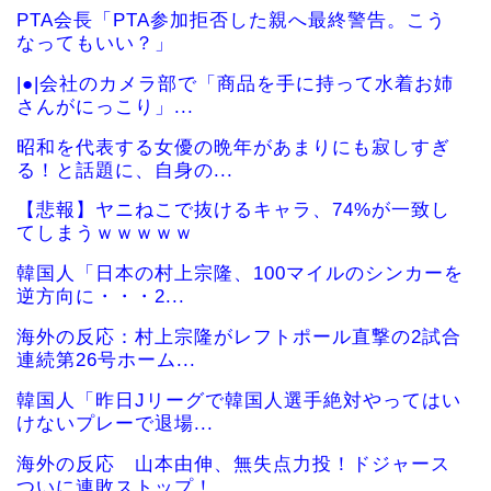
PTA会長「PTA参加拒否した親へ最終警告。こう
なってもいい？」
|●|会社のカメラ部で「商品を手に持って水着お姉
さんがにっこり」...
昭和を代表する女優の晩年があまりにも寂しすぎ
る！と話題に、自身の...
【悲報】ヤニねこで抜けるキャラ、74%が一致し
てしまうｗｗｗｗｗ
韓国人「日本の村上宗隆、100マイルのシンカーを
逆方向に・・・2...
海外の反応：村上宗隆がレフトポール直撃の2試合
連続第26号ホーム...
韓国人「昨日Jリーグで韓国人選手絶対やってはい
けないプレーで退場...
海外の反応 山本由伸、無失点力投！ドジャース
ついに連敗ストップ！...