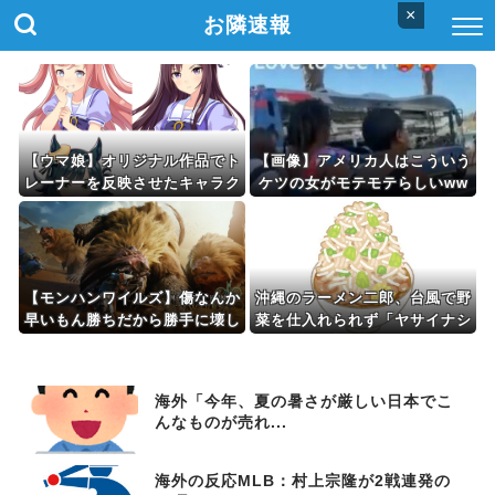
×
お隣速報
【ウマ娘】オリジナル作品でト
【画像】アメリカ人はこういう
レーナーを反映させたキャラク
ケツの女がモテモテらしいww
ターを出したらリアリティがな
wwwww
いと言われてしまった…
【モンハンワイルズ】傷なんか
沖縄のラーメン二郎、台風で野
早いもん勝ちだから勝手に壊し
菜を仕入れられず「ヤサイナシ
ていいの？マナー守るべき？
二郎」を提供
海外「今年、夏の暑さが厳しい日本でこ
んなものが売れ...
海外の反応MLB：村上宗隆が2戦連発の