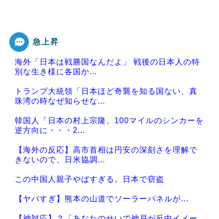
急上昇
海外「日本は戦勝国なんだよ」 戦後の日本人の特
別な生き様に各国か...
トランプ大統領「日本ほど奇襲を知る国ない、真
珠湾の時なぜ知らせな...
韓国人「日本の村上宗隆、100マイルのシンカーを
逆方向に・・・2...
【海外の反応】高市首相は円安の深刻さを理解で
きないので、日米協調...
この中国人親子やばすぎる。日本で窃盗
【ヤバすぎ】熊本の山道でソーラーパネルが…
【神対応】？「あなたのせいで神戸が反中イメー