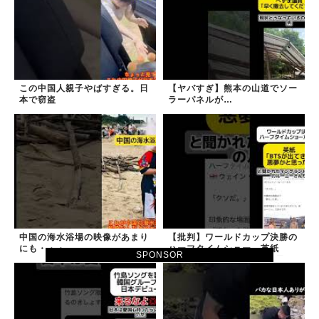
この中国人親子やばすぎる。日
【ヤバすぎ】熊本の山道でソー
本で窃盗
ラーパネルが…
中国の海水浴場の映像があまり
【批判】ワールドカップ決勝の
にも・・・
ハーフタイムショー、英紙
SPONSOR
｢BTSが出てきて悪夢かと思っ
た｣