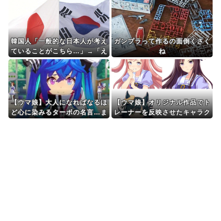
Powered by livedoor 相互RSS
韓国人「一般的な日本人が考え
ガンプラって作るの面倒くさく
ていることがこちら…」→「え
ね
っ？？？？？？？？？？？？？
？？？？？？？？」＝韓国の反
応
【ウマ娘】大人になればなるほ
【ウマ娘】オリジナル作品でト
ど心に染みるターボの名言…ま
レーナーを反映させたキャラク
た明日も遊ぼうな…
ターを出したらリアリティがな
いと言われてしまった…