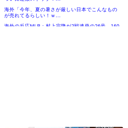
海外「今年、夏の暑さが厳しい日本でこんなもの
が売れてるらしい！ｗ...
海外の反応MLB：村上宗隆が2戦連発の26号、160
キロ攻略のポ...
韓国人「日本人が絶対に違法駐車をしない本当の
理由がこちら…」→「...
海外「なんてこった！」日本とドイツの病院食の
あまりの差に海外が大...
韓国人「30年前から変わらない日本の女子高生の
姿に韓国人が衝撃！...
韓国人「韓国人が日本のラーメンについて勘違い
していることがこちら...