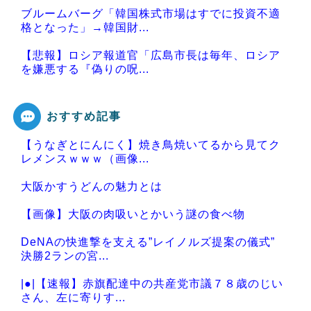
ブルームバーグ「韓国株式市場はすでに投資不適
格となった」→韓国財...
【悲報】ロシア報道官「広島市長は毎年、ロシア
を嫌悪する『偽りの呪...
おすすめ記事
【うなぎとにんにく】焼き鳥焼いてるから見てク
Powered by livedoor 相互RSS
レメンスｗｗｗ（画像...
大阪かすうどんの魅力とは
【画像】大阪の肉吸いとかいう謎の食べ物
DeNAの快進撃を支える”レイノルズ提案の儀式”
決勝2ランの宮...
|●|【速報】赤旗配達中の共産党市議７８歳のじい
さん、左に寄りす...