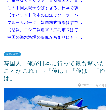
理由もなくすぐファビョる韓国人、目...
この中国人親子やばすぎる。日本で窃...
【ヤバすぎ】熊本の山道でソーラーパ...
ブルームバーグ「韓国株式市場はすで...
【悲報】ロシア報道官「広島市長は毎...
中国の海水浴場の映像があまりにも・...
韓国の反応
韓国人「俺が日本に行って最も驚いた
Powered by livedoor 相互RSS
ことがこれ」→「俺は」「俺は」「俺
は」
2021年6月20日