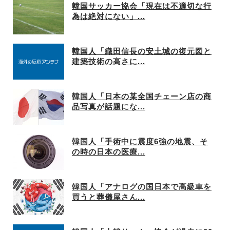
韓国サッカー協会「現在は不適切な行
為は絶対にない」...
韓国人「織田信長の安土城の復元図と
建築技術の高さに...
韓国人「日本の某全国チェーン店の商
品写真が話題にな...
韓国人「手術中に震度6強の地震、そ
の時の日本の医療...
韓国人「アナログの国日本で高級車を
買うと葬儀屋さん...