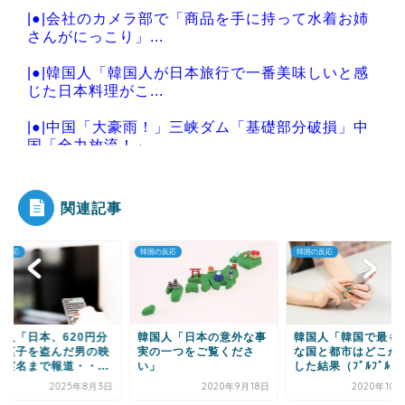
|●|会社のカメラ部で「商品を手に持って水着お姉
さんがにっこり」...
|●|韓国人「韓国人が日本旅行で一番美味しいと感
じた日本料理がこ...
|●|中国「大豪雨！」三峡ダム「基礎部分破損」中
国「全力放流！」...
関連記事
Powered by livedoor 相互RSS
の反応
韓国の反応
韓国の反応
国人「日本、620円分
韓国人「日本の意外な事
韓国人「韓国で最も
お菓子を盗んだ男の映
実の一つをご覧くださ
な国と都市はどこか
と実名まで報道・・...
い」
した結果（ﾌﾞﾙﾌﾞﾙ...
2025年8月3日
2020年9月18日
2020年10