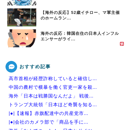
【海外の反応】52歳イチロー、マ軍主催
のホームラン...
海外の反応：韓国在住の日本人インフル
エンサーがライ...
おすすめ記事
高市首相が経歴詐称していると確信し...
中国の農村で横暴を働く官吏一家を殺...
海外「日本は戦勝国なんだよ」 戦後...
トランプ大統領「日本ほど奇襲を知る...
|●|【速報】赤旗配達中の共産党市...
|●|会社のカメラ部で「商品を手に...