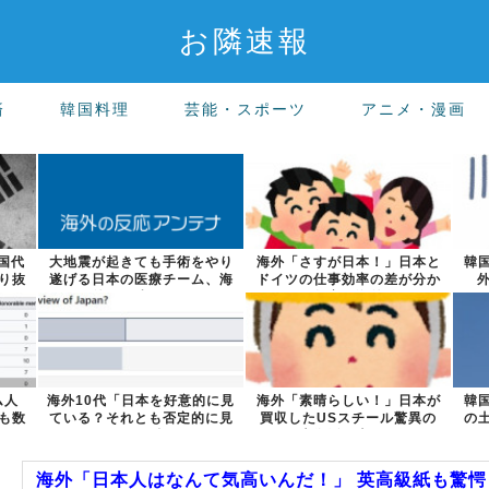
お隣速報
済
韓国料理
芸能・スポーツ
アニメ・漫画
国代
大地震が起きても手術をやり
海外「さすが日本！」日本と
韓
り抜
遂げる日本の医療チーム、海
ドイツの仕事効率の差が分か
外でも凄すぎ...
る数字に海外...
ム人
海外10代「日本を好意的に見
海外「素晴らしい！」日本が
韓
も数
ている？それとも否定的に見
買収したUSスチール驚異の
の
ている？投...
大復活に米国...
海外「日本人はなんて気高いんだ！」 英高級紙も驚愕し