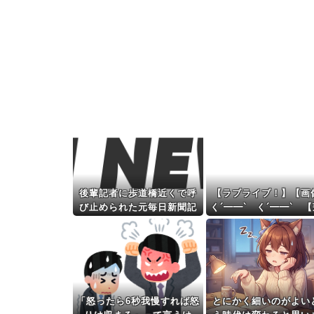
後輩記者に歩道橋近くで呼
【ラブライブ！】【画
び止められた元毎日新聞記
く´━━`ゝく´━━`ゝ
者、「元毎日と名乗ってSN
空】
Sで活動するな」と要求さ
れてしまい……
「怒ったら6秒我慢すれば怒
とにかく細いのがよい