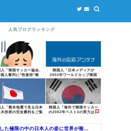
人気ブログランキング
国人「韓国サッカー協会、
韓国人「日本メディアが
外国人審判に“性接待”報
2002年ワールドカップ韓国
道・・・」→「...
準決勝も調査す...
国人「熊本地震で見る日本
韓国人「海外で韓国サッカー
土木技術の完全勝利をご覧
の2002年ベスト4の実力は、
ください」→...
実際には...
た極限の中の日本人の姿に世界が衝...