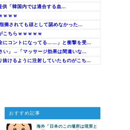
提供「韓国内では適合する血...
ｗｗｗｗ
指摘されても頑として認めなかった...
がこちらｗｗｗｗｗ
にコントになってる……」と衝撃を受...
い」→「マッサージ効果は間違いな...
抜けるように注射していたものがこち...
、海外でも凄すぎると絶賛
分かる数字に海外が大騒ぎ
決勝も調査すべきと主張！」→「英...
おすすめ記事
海外「日本のこの場所は現実と