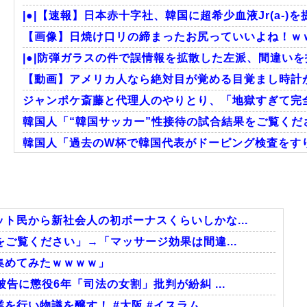
|●|【速報】日本赤十字社、韓国に超希少血液Jr(a-)を
【画像】日焼け口リの締まったお尻っていいよね！ｗ
|●|防弾ガラスの件で誤情報を拡散した左派、間違いを
【動画】アメリカ人なら絶対目が覚める目覚まし時計
ジャンポケ斎藤と代理人のやりとり、「地獄すぎて完全
韓国人「“韓国サッカー”性接待の試合結果をご覧くださ
韓国人「過去のW杯で韓国代表がドーピング検査をすり
大地震が起きても手術をやり遂げる日本の医療チーム
海外「さすが日本！」日本とドイツの仕事効率の差が
韓国人「日本メディアが2002年ワールドカップ韓国準
ト民から新社会人の初ボーナスくらいしかな...
ご覧ください」→「マッサージ効果は間違...
集めてみたｗｗｗｗ」
Powered by livedoor 相互RSS
告に懲役6年「司法の女割」批判が紛糾 ...
行い物議を醸す！ #大阪 #イスラム...