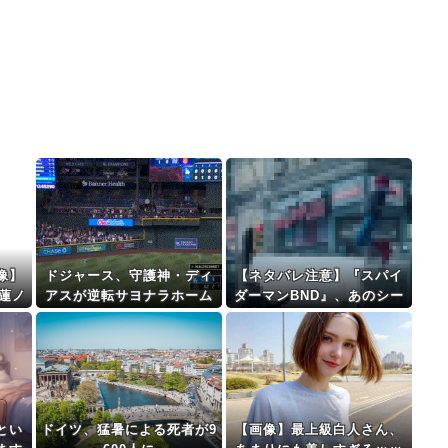
像】
ドジャース、守護神・ディ
【ネタバレ注意】『スパイ
【蓮ノ
アスが逆転サヨナラホーム
ダーマンBND』、あのシー
ランを被弾…泥沼の7連敗
ン実は過去作のセルフカバ
ーだった
とい
ドイツ、猛暑による死者が9
【画像】最上級白人さん、