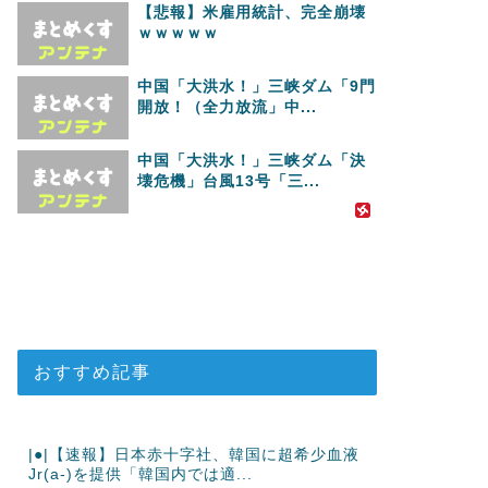
【悲報】米雇用統計、完全崩壊
ｗｗｗｗｗ
中国「大洪水！」三峡ダム「9門
開放！（全力放流」中...
中国「大洪水！」三峡ダム「決
壊危機」台風13号「三...
おすすめ記事
|●|【速報】日本赤十字社、韓国に超希少血液
Jr(a-)を提供「韓国内では適...