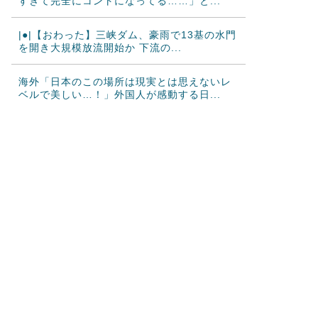
すぎて完全にコントになってる……」と...
|●|【おわった】三峡ダム、豪雨で13基の水門
を開き大規模放流開始か 下流の...
海外「日本のこの場所は現実とは思えないレ
ベルで美しい…！」外国人が感動する日...
韓国人「“韓国サッカー”性接待の試合結果を
ご覧ください」→「マッサージ効果は...
韓国人「過去のW杯で韓国代表がドーピング
検査をすり抜けるように注射していたも...
大地震が起きても手術をやり遂げる日本の医
療チーム、海外でも凄すぎると絶賛
海外「さすが日本！」日本とドイツの仕事効
率の差が分かる数字に海外が大騒ぎ
韓国人「韓国サッカー協会、外国人審判に“性