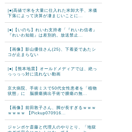
|●|高値で米を大量に仕入れた米卸大手、米価
下落によって決算が凄まじいことに...
|●|【いのち】れいわ支持者「『れいわ信者』
『れいわ知能』は差別的。放送禁止...
【画像】影山優佳さん(25)、下着姿であたシ
コが止まらない
|●|【熊本地震】オールドメディアでは、絶っ
っっっっ対に流れない動画
京大病院、手術ミスで50代女性患者を「植物
状態」に 脳腫瘍摘出手術で腫瘍の無...
【画像】前田敦子さん、脚が長すぎるｗｗｗ
ｗｗｗｗ 【Pickup070916...
ジャンポケ斎藤と代理人のやりとり、「地獄