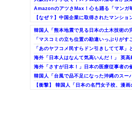
AmazonのアツさMax！心も踊る「マンガ毎
【なぜ？】中国企業に取得されたマンショ
韓国人「熊本地震で見る日本の土木技術の完
「マスコミの立ち位置の勘違いっぷりがすご
「あのヤフコメ民すらドン引きしてて草」と
Powered by livedoor 相互RSS
海外「日本人はなんて気高いんだ！」 英高
海外「さすが日本！」日本の医療従事者の
韓国人「台風で品不足になった沖縄のスーパ
【衝撃】 韓国人「日本の名門女子校、漫画
Powered by livedoor 相互RSS