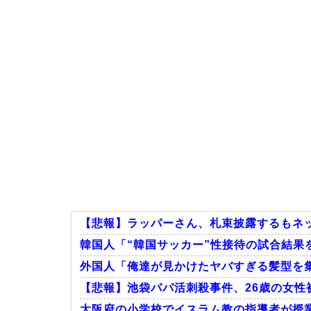
【悲報】ラッパーさん、札束披露するもネッ
韓国人「“韓国サッカー”性接待の試合結果を
外国人「俺達が見かけたヤバすぎる髪型を
【悲報】池袋パパ活刺殺事件、26歳の女性被
大阪府の小学校でイスラム教の指導者が授業を