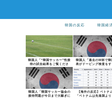
韓国の反応
韓国経
韓国人「“韓国サッカー”性接
韓国人「過去のW杯で韓
待の試合結果をご覧くださ
表がドーピング検査をす
い」→「マッ...
けるように注...
韓国人「韓国サッカー協会の
【海外の反応】ベトナ
接待問題が今日まで大騒ぎに
「ベトナムは先進国より
ならなかった...
学に秀でている...