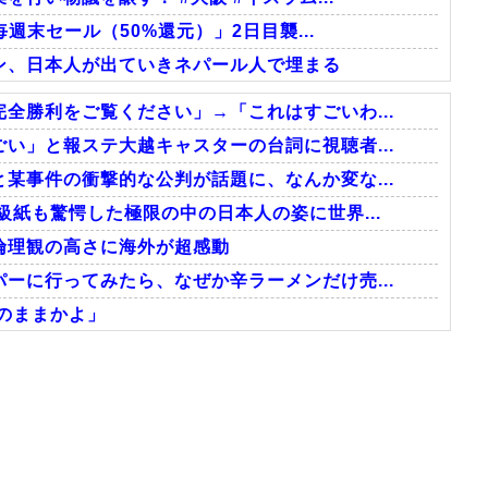
週末セール（50%還元）」2日目襲...
ン、日本人が出ていきネパール人で埋まる
全勝利をご覧ください」→「これはすごいわ...
い」と報ステ大越キャスターの台詞に視聴者...
某事件の衝撃的な公判が話題に、なんか変な...
級紙も驚愕した極限の中の日本人の姿に世界...
倫理観の高さに海外が超感動
ーに行ってみたら、なぜか辛ラーメンだけ売...
のままかよ」