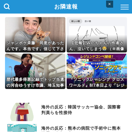
×
お隣速報
ジャンポケ斉藤「同意があった
【悲報】みいちゃんの作者さ
んです。本当です。信じて下さ
ん、泣いてしまう
（※画像
い」 ←何でこの主張が通らな
あり）
いの？
歴代最多得票記録でトップ当選
『ソニックレーシング クロス
の河合ゆうすけ市議、埼玉知事
ワールド』8/7本日より「レジ
選（来年８月）に立候補表明！
ェンドコンペ ラウンド7」が開
「埼玉県の外国人問題を解決す
催！参加者には「ソニックサマ
るには、知事選で保守の政治家
ーステッカー」プレゼント
海外の反応：韓国サッカー協会、国際審
が立ち上がるしかない」保守一
判員らを性接待
本化を訴え
海外の反応：熊本の病院で手術中に熊本