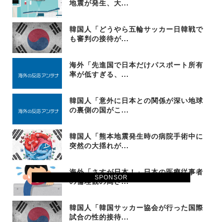
地震が発生、大...
韓国人「どうやら五輪サッカー日韓戦で
も審判の接待が...
海外「先進国で日本だけパスポート所有
率が低すぎる、...
韓国人「意外に日本との関係が深い地球
の裏側の国がこ...
韓国人「熊本地震発生時の病院手術中に
突然の大揺れが...
海外「さすが日本！」日本の医療従事者
SPONSOR
の倫理観の高さ...
韓国人「韓国サッカー協会が行った国際
試合の性的接待...