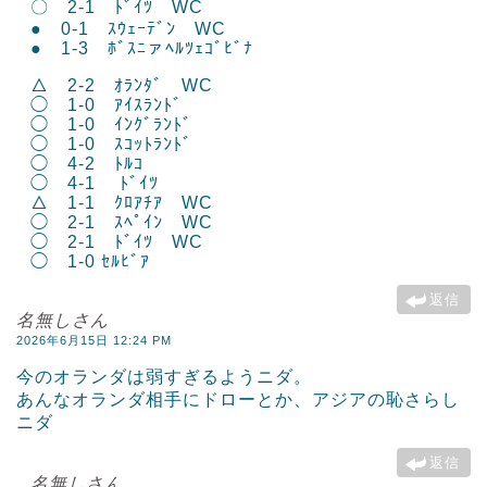
〇 2-1 ﾄﾞｲﾂ WC
● 0-1 ｽｳｪｰﾃﾞﾝ WC
● 1-3 ﾎﾞｽﾆァﾍﾙﾂｪｺﾞﾋﾞﾅ
△ 2-2 ｵﾗﾝﾀﾞ WC
◯ 1-0 ｱｲｽﾗﾝﾄﾞ
◯ 1-0 ｲﾝｸﾞﾗﾝﾄﾞ
◯ 1-0 ｽｺｯﾄﾗﾝﾄﾞ
◯ 4-2 ﾄﾙｺ
◯ 4-1 ﾄﾞｲﾂ
△ 1-1 ｸﾛｱﾁｱ WC
◯ 2-1 ｽﾍﾟｲﾝ WC
◯ 2-1 ﾄﾞｲﾂ WC
◯ 1-0 ｾﾙﾋﾞｱ
返信
名無しさん
2026年6月15日 12:24 PM
今のオランダは弱すぎるようニダ。
あんなオランダ相手にドローとか、アジアの恥さらし
ニダ
返信
名無しさん