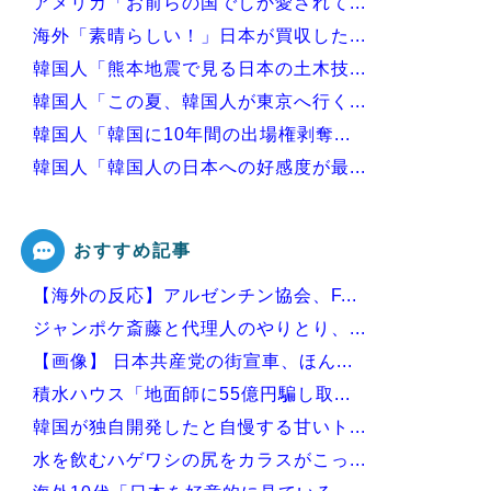
アメリカ「お前らの国でしか愛されて...
海外「素晴らしい！」日本が買収した...
韓国人「熊本地震で見る日本の土木技...
韓国人「この夏、韓国人が東京へ行く...
韓国人「韓国に10年間の出場権剥奪...
韓国人「韓国人の日本への好感度が最...
韓国人「韓国サッカー協会の性接待問...
おすすめ記事
【海外の反応】アルゼンチン協会、F...
Powered by livedoor 相互RSS
ジャンポケ斎藤と代理人のやりとり、...
【画像】 日本共産党の街宣車、ほん...
積水ハウス「地面師に55億円騙し取...
韓国が独自開発したと自慢する甘いト...
水を飲むハゲワシの尻をカラスがこっ...