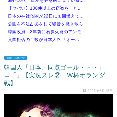
海外10代「日本を好意的に見ている...
【ヤバい】100件以上の窃盗をした...
日本の神社仏閣が22日に１回燃えて...
公園を不法占拠をして騒音を撒き散ら...
韓国政府「3年前に石炭火発のアンモ...
入国拒否の半数が日本人!? 「オー...
芸能・スポーツ
韓国人「日本、同点ゴール・・・」
Powered by livedoor 相互RSS
→「」【実況スレ② W杯オランダ
戦】
2026年6月15日