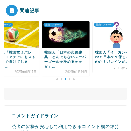
死亡 南シナ海...
関連記事
・スポーツ
芸能・スポーツ
芸能・スポーツ
Powered by livedoor 相互RSS
国人「韓国女子バレ
韓国人「日本の久保建
韓国人「イ・ガンイ
、クロアチアにもスト
英、とんでもないスーパ
>>> 日本の久保じゃ
ートで負けてしま
ーゴールを決めるｗｗ
のか？ガンインがエ..
・...
ｗ」...
2021年12
2023年6月17日
2025年1月14日
コメントガイドライン
読者の皆様が安心して利用できるコメント欄の維持