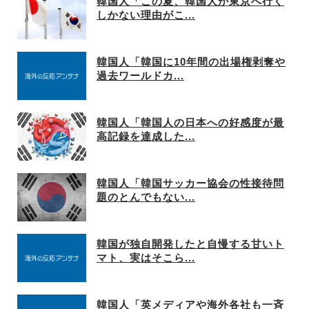
韓国人「この夏、韓国人が東京へ行く
しかない理由がこ...
韓国人「韓国に10年間の出場権剥奪や
過去ワールドカ...
韓国人「韓国人の日本への好感度が最
高記録を達成した...
韓国人「韓国サッカー協会の性接待問
題のとんでもない...
韓国が独自開発したと自慢する甘いト
マト、実はそこら...
韓国人「英メディアや海外各社も一斉