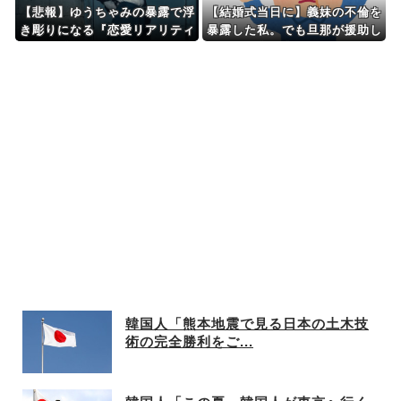
【悲報】ゆうちゃみの暴露で浮
【結婚式当日に】義妹の不倫を
き彫りになる『恋愛リアリティ
暴露した私。でも旦那が援助し
ー番組』の裏側がヤバ
たいと言い出して…ｗｗｗ
イ・・・・・
韓国人「熊本地震で見る日本の土木技
術の完全勝利をご...