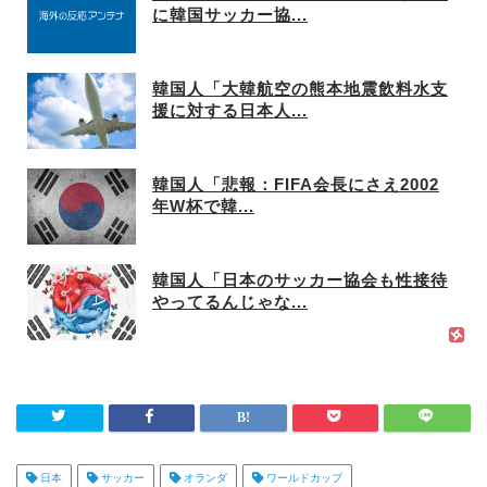
に韓国サッカー協...
韓国人「大韓航空の熊本地震飲料水支
援に対する日本人...
韓国人「悲報：FIFA会長にさえ2002
年W杯で韓...
韓国人「日本のサッカー協会も性接待
やってるんじゃな...
日本
サッカー
オランダ
ワールドカップ