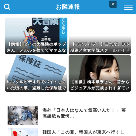
×
お隣速報
【朗報】ダイの大冒険のポップ
【ラブライブ！】これが、105
さん、メルルを捨ててマァムな
期蓮ノ空女学院スクールアイド
んかを選んでしまうｗｗｗ
ルクラブ最後の曲
レンタルビデオ店でバイトして
【画像】橋本環奈さん、昔から
いた頃の事。盗難した保険証で
ビジュアルが完成されすぎてい
新規入会を繰り返しＤＶＤを盗
たと話題にｗｗｗｗｗ 【Pick
られた。いまだ保険証見ると思
up07091609】
い出す…
海外「日本人はなんて気高いんだ！」 英
高級紙も驚愕...
韓国人「この夏、韓国人が東京へ行くし