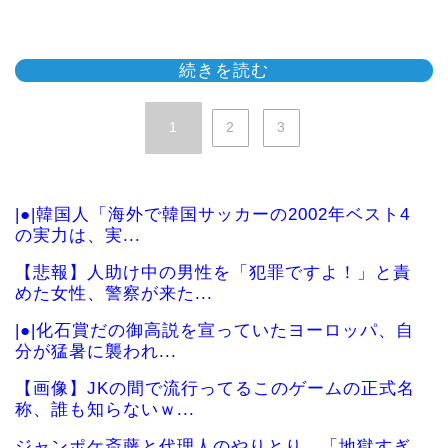
続きを読む
1
2
3
|●|韓国人「海外で韓国サッカーの2002年ベスト4
の実力は、実...
【悲報】人助け中の男性を「犯罪ですよ！」と責
めた女性、警察が来た...
|●|化石賞だの御高説を宣っていたヨーロッパ、自
分が猛暑に襲われ...
【画像】JKの間で流行ってるこのゲームの正式名
称、誰も知らないｗ...
ジャンポケ斎藤と代理人のやりとり、「地獄すぎ