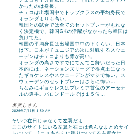
かったのは身長。
チェコは出場国中でトップクラスの平均身長で
オランダよりも高い。
韓国との試合では全てのセットプレーがもれな
く決定機で、韓国GKの活躍がなかったら韓国は
負けてた。
韓国の平均身長は出場国中中の下くらい。日本
は下。日本がチュニジアの次に対戦するスウェ
ーデンはチェコよりも背が高い。
オランダの高さですでにてんてこ舞いだった日
本的には、ネーションズリーグで得点王になっ
たギョケレスやスウェーデンがマジで怖い。ス
ウェーデンのセットプレーはさらに怖い…
ちなみにギョケレスはプレミア首位のアーセナ
ルの選手。バロンドールでは１５位…
名無しさん
2026年7月1日 1:50 AM
そいつ在日じゃなくて左翼だよ
ここのサイトにいる左翼と在日は色んなまとめサイ
トにいて、1コメあたりに張りついてる左翼女は、