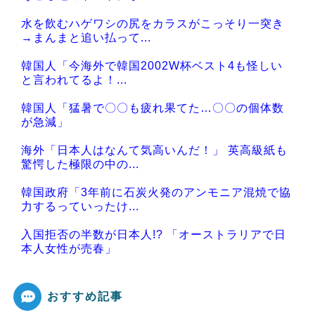
水を飲むハゲワシの尻をカラスがこっそり一突き
→まんまと追い払って...
韓国人「今海外で韓国2002W杯ベスト4も怪しい
と言われてるよ！...
韓国人「猛暑で〇〇も疲れ果てた…〇〇の個体数
が急減」
海外「日本人はなんて気高いんだ！」 英高級紙も
驚愕した極限の中の...
韓国政府「3年前に石炭火発のアンモニア混焼で協
力するっていったけ...
入国拒否の半数が日本人!? 「オーストラリアで日
本人女性が売春」
おすすめ記事