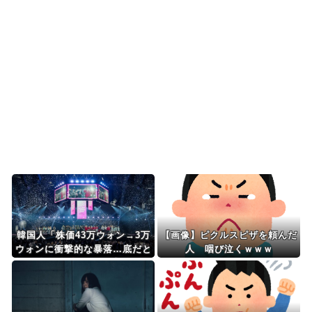
震が起きた熊本総合病...
韓国人「韓国人の日本への好感度が最高記録を達
成した理由」
韓国人「韓国サッカー協会の性接待問題のとんで
もない言い訳がこちら...
Powered by livedoor 相互RSS
韓国人「株価43万ウォン→3万
【画像】ピクルスピザを頼んだ
ウォンに衝撃的な暴落…底だと
人 咽び泣くｗｗｗ
思ったら」エンタメ名家CJ EN
Mに何が起きた？