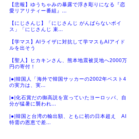
【悲報】ゆうちゃみの暴露で浮き彫りになる『恋
Powered by livedoor 相互RSS
愛リアリティー番組』...
【にじさんじ】「にじさんじ がんばらないボイ
ス」「にじさんじ 束...
【学マス】AIライザに対抗して学マスもAIアイド
ルを出そう
【聖人】ヒカキンさん、熊本地震被災地へ2000万
円の寄付！
|●|韓国人「海外で韓国サッカーの2002年ベスト4
の実力は、実...
|●|化石賞だの御高説を宣っていたヨーロッパ、自
分が猛暑に襲われ...
|●|韓国と台湾の輸出額、ともに初の日本超え AI
特需の恩恵で差...
|●|【速報】中国の海警局と中国海軍の船が衝突2人