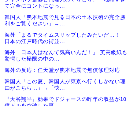
て完全にコントになっ...
韓国人「熊本地震で見る日本の土木技術の完全勝
利をご覧ください」→...
海外「まるでタイムスリップしたみたいだ…！」
日本の江戸時代の街並...
海外「日本人はなんて気高いんだ！」 英高級紙も
驚愕した極限の中の...
海外の反応：任天堂が熊本地震で無償修理対応
韓国人「この夏、韓国人が東京へ行くしかない理
由がこちら…」→「快...
『大谷翔平』効果でドジャースの昨年の収益が10
億ドルを突破した事...
韓国人「韓国に10年間の出場権剥奪や過去ワール
ドカップ、オリンピ...
海外「彼らこそ真のヒーローだ！」手術中に大地