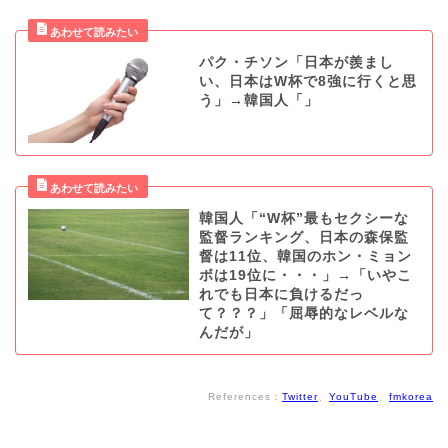
パク・チソン「日本が羨まし
い、日本はW杯で8強に行くと思
う」→韓国人「」
韓国人「“W杯”最もセクシーな
監督ランキング、日本の森保監
督は11位、韓国のホン・ミョン
ボは19位に・・・」→「いやこ
れでも日本に負けるだっ
て？？？」「屈辱的なレベルな
んだが」
References：
Twitter
、
YouTube
、
fmkorea