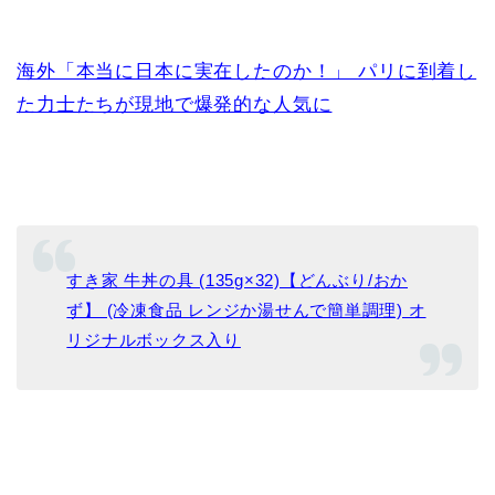
海外「本当に日本に実在したのか！」 パリに到着し
た力士たちが現地で爆発的な人気に
すき家 牛丼の具 (135g×32)【どんぶり/おか
ず】 (冷凍食品 レンジか湯せんで簡単調理) オ
リジナルボックス入り