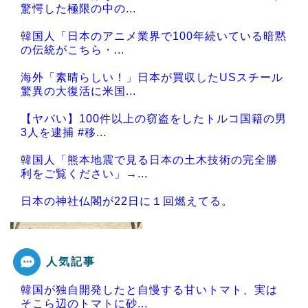
驚愕した極限の中の...
韓国人「日本のアニメ業界で100年続いている暗黙
の伝統がこちら・...
海外「素晴らしい！」日本が買収したUSスチール
驚異の大復活に米国...
【ヤバい】100件以上の窃盗をしたトルコ国籍の男
3人を逮捕 #移...
韓国人「熊本地震で見る日本の土木技術の完全勝
利をご覧ください」→...
日本の神社仏閣が22日に１回燃えてる。
人気記事
Powered by livedoor 相互RSS
韓国が独自開発したと自慢する甘いトマト、実は
そこら辺のトマトに砂...