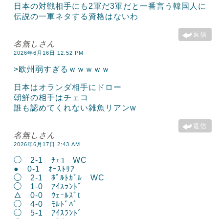
日本の対戦相手にも2軍だ3軍だと一番言う韓国人に
伝説の一軍ネタする資格はないわ
返信
名無しさん
2026年6月16日 12:52 PM
>欧州弱すぎるｗｗｗｗｗ
日本はオランダ相手にドロー
朝鮮の相手はチェコ
誰も認めてくれない雑魚リアンw
返信
名無しさん
2026年6月17日 2:43 AM
◯ 2-1 ﾁｪｺ WC
● 0-1 ｵｰｽﾄﾘｱ
◯ 2-1 ﾎﾟﾙﾄｶﾞﾙ WC
◯ 1-0 ｱｲｽﾗﾝﾄﾞ
△ 0-0 ｳｪｰﾙｽﾞt
◯ 4-0 ﾓﾙﾄﾞﾊﾞ
◯ 5-1 ｱｲｽﾗﾝﾄﾞ