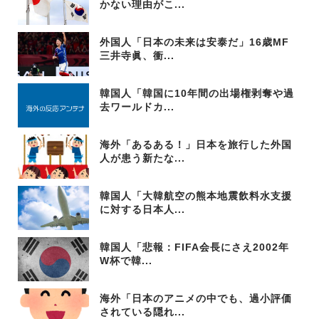
かない理由がこ...
外国人「日本の未来は安泰だ」16歳MF
三井寺眞、衝...
韓国人「韓国に10年間の出場権剥奪や過
去ワールドカ...
海外「あるある！」日本を旅行した外国
人が患う新たな...
韓国人「大韓航空の熊本地震飲料水支援
に対する日本人...
韓国人「悲報：FIFA会長にさえ2002年
W杯で韓...
海外「日本のアニメの中でも、過小評価
されている隠れ...