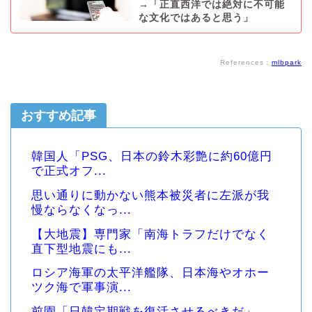
→「正直西洋では絶対に不可能
な文化ではあると思う」
References：
mlbpark
おすすめ記事
韓国人「PSG、日本の鈴木彩艶に約60億円
で正式オフ...
思い通りに動かない熊本被災者に左派が我
慢ならなくなっ...
【大地震】専門家「南海トラフだけでなく
直下型地震にも...
ロシア海軍の太平洋艦隊、日本海やオホー
ツク海で軍事演...
前園「日韓定期戦を復活させるべきだ」