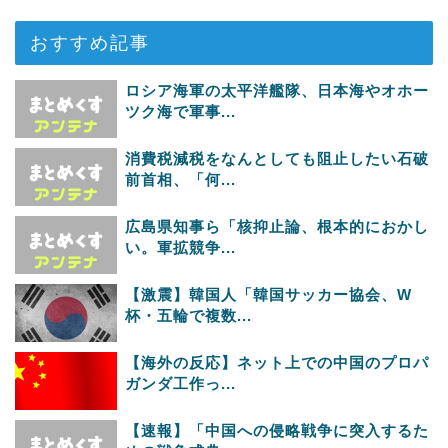
おすすめ記事
ロシア海軍の太平洋艦隊、日本海やオホー
ツク海で軍事...
消費税減税をなんとしても阻止したい石破
前首相、「何...
広島県知事ら「核抑止論、根本的におかし
い。軍拡競争...
【激震】韓国人「韓国サッカー協会、W
杯・五輪で複数...
【海外の反応】ネット上での中国のプロパ
ガンダ工作っ...
【速報】「中国への侵略戦争に突入するた