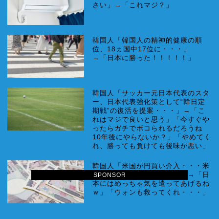
さい」→「これマジ？」
韓国人「韓国人の精神的健康の順
位、18ヵ国中17位に・・・」
→「日本に勝った！！！！！」
韓国人「サッカー元日本代表のスタ
ー、日本代表強化策として“韓日定
期戦”の復活を提案・・・」→「こ
れはマジで良いと思う」「今すぐや
ったらガチでボコられるだろうね
10年後にやらないか？」「やめてく
れ、勝っても負けても後味が悪い」
韓国人「米国が円買い介入・・・米
国と日本が円安阻止へ連携」→「日
SPONSOR
本にはめっちゃ気を遣ってあげるね
ｗ」「ウォンも救ってくれ・・・」