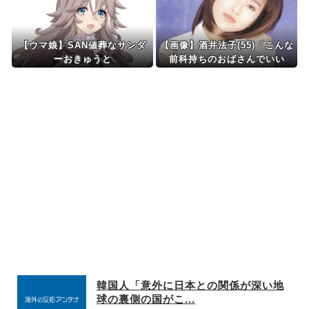
い」
【ウマ娘】SAN値葬なサンダ
【画像】酒井法子(55)「こんな
ーおきゅうと
前科持ちのおばさんでいい
の…？」 【Pickup0516470
3】
韓国人「意外に日本との関係が深い地
球の裏側の国がこ...