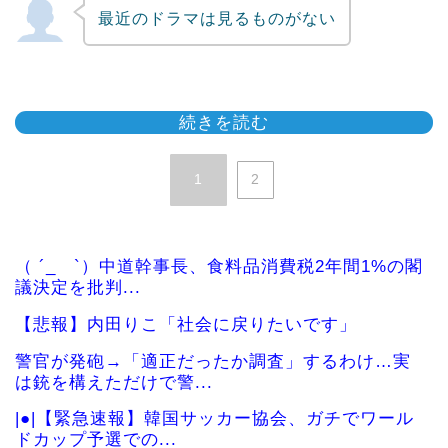
最近のドラマは見るものがない
続きを読む
1
2
（ ´_ゝ`）中道幹事長、食料品消費税2年間1%の閣
議決定を批判...
【悲報】内田りこ「社会に戻りたいです」
警官が発砲→「適正だったか調査」するわけ…実
は銃を構えただけで警...
|●|【緊急速報】韓国サッカー協会、ガチでワール
ドカップ予選での...