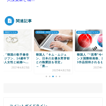
|●|【衝撃】Q：ムスリム移民って移住先をアッラ
ーの土地って思っ...
関連記事
芸能・韓流アイドル
韓国芸能・韓流アイドル
韓国芸能・韓流アイドル
Powered by livedoor 相互RSS
国人「キム・ムジュ
韓国人「“屈辱”今年のカ
韓国人「ビッグヒッ
、日本の女優永野芽郁
ンヌ国際映画祭、日本は
株価、20万ウォン台
の熱愛説を否定」
3作品招待されるも韓...
壊」
羨...
2025年4月21日
2020年10
2025年4月23日
コメントガイドライン