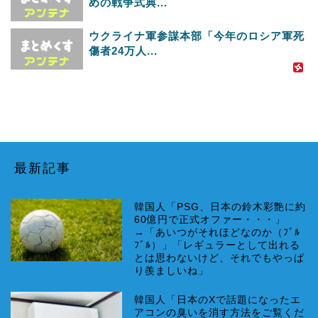
めの戦争式典...
ウクライナ軍参謀本部「今年のロシア軍死
傷者24万人...
最新記事
韓国人「PSG、日本の鈴木彩艶に約
60億円で正式オファー・・・」
→「あいつがそれほどなのか（ﾌﾞﾙ
ﾌﾞﾙ）」「レギュラーとして出れる
とは思わないけど、それでもやっぱ
り羨ましいね」
韓国人「日本のXで話題になったエ
アコンの臭いを消す方法をご覧くだ