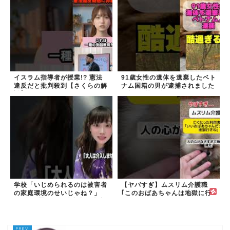
イスラム指導者が授業!? 憲法
91歳女性の遺体を遺棄したベト
違反だと批判殺到【さくらの解
ナム国籍の男が逮捕されました
説】
#移民 #外国人
学校「いじめられるのは被害者
【ヤバすぎ】ムスリム介護職
の家庭環境のせいじゃね？」
｢このおばあちゃんは地獄に行
→2年放置いじめ被害者が適応
く｣
障害に...未だに加...