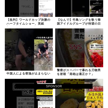
【批判】ワールドカップ決勝の
【なんで】竹島ソングを歌う韓
ハーフタイムショー、英紙
国アイドルグループが待望の日
｢BTSが出てきて悪夢かと思っ
本デビュー
た｣
警察がスーパーで暴れる刃物男
中国人による密漁が止まらない
を射殺「発砲は適正か？」
SPONSOR