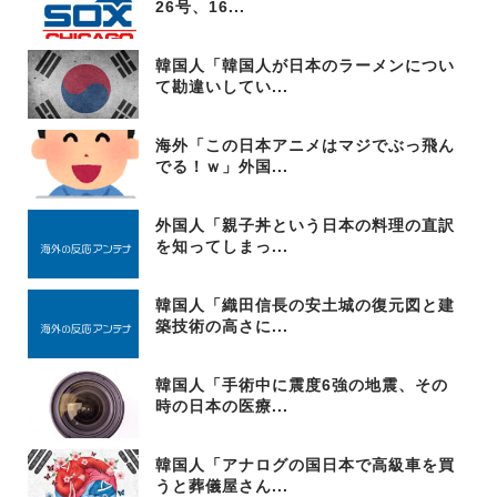
26号、16...
韓国人「韓国人が日本のラーメンについ
て勘違いしてい...
海外「この日本アニメはマジでぶっ飛ん
でる！ｗ」外国...
外国人「親子丼という日本の料理の直訳
を知ってしまっ...
韓国人「織田信長の安土城の復元図と建
築技術の高さに...
韓国人「手術中に震度6強の地震、その
時の日本の医療...
韓国人「アナログの国日本で高級車を買
うと葬儀屋さん...