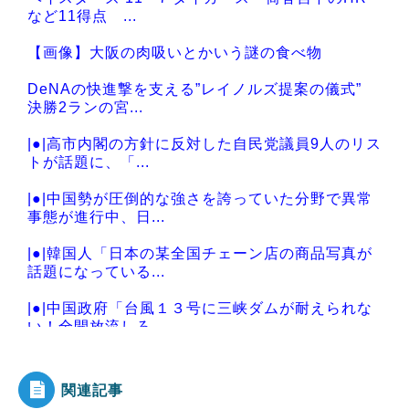
など11得点 ...
【画像】大阪の肉吸いとかいう謎の食べ物
DeNAの快進撃を支える”レイノルズ提案の儀式”
決勝2ランの宮...
|●|高市内閣の方針に反対した自民党議員9人のリス
トが話題に、「...
|●|中国勢が圧倒的な強さを誇っていた分野で異常
事態が進行中、日...
|●|韓国人「日本の某全国チェーン店の商品写真が
話題になっている...
|●|中国政府「台風１３号に三峡ダムが耐えられな
い！全開放流しろ...
関連記事