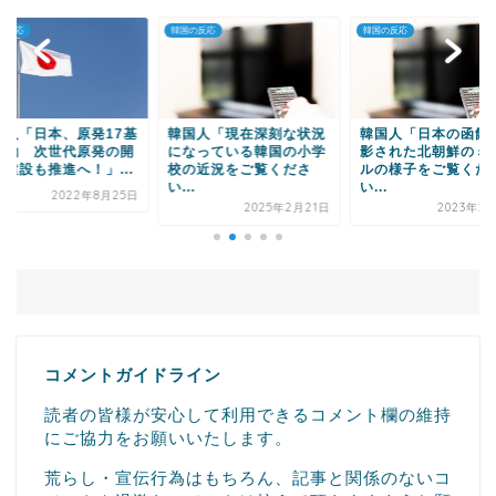
Powered by livedoor 相互RSS
の反応
韓国の反応
韓国の反応
国人「現在深刻な状況
韓国人「日本の函館で撮
韓国人「バイデン、
なっている韓国の小学
影された北朝鮮のミサイ
大統領と握手するも
の近況をご覧くださ
ルの様子をご覧くださ
合わせず無視・・・
.
い...
の...
2025年2月21日
2023年2月18日
2022年6月
コメントガイドライン
読者の皆様が安心して利用できるコメント欄の維持
にご協力をお願いいたします。
荒らし・宣伝行為はもちろん、記事と関係のないコ