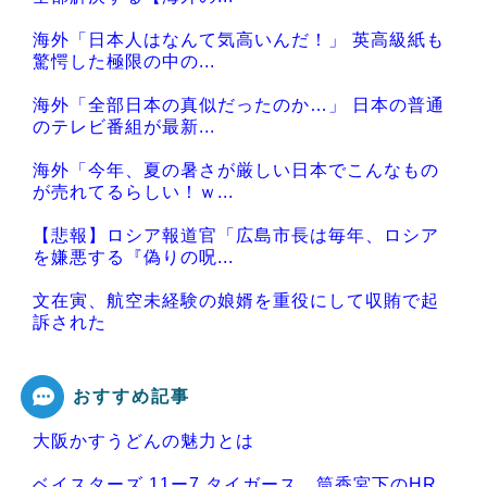
海外「日本人はなんて気高いんだ！」 英高級紙も
驚愕した極限の中の...
海外「全部日本の真似だったのか…」 日本の普通
のテレビ番組が最新...
海外「今年、夏の暑さが厳しい日本でこんなもの
が売れてるらしい！ｗ...
【悲報】ロシア報道官「広島市長は毎年、ロシア
を嫌悪する『偽りの呪...
文在寅、航空未経験の娘婿を重役にして収賄で起
訴された
おすすめ記事
大阪かすうどんの魅力とは
Powered by livedoor 相互RSS
ベイスターズ 11ー7 タイガース 筒香宮下のHR