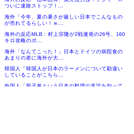
ついに連敗ストップ！...
海外「今年、夏の暑さが厳しい日本でこんなもの
が売れてるらしい！ｗ...
海外の反応MLB：村上宗隆が2戦連発の26号、160
キロ攻略のポ...
海外「なんてこった！」日本とドイツの病院食の
あまりの差に海外が大...
韓国人「韓国人が日本のラーメンについて勘違い
していることがこちら...
外国人「親子丼という日本の料理の直訳を知って
しまった…」
韓国サッカー協会「現在は不適切な行為は絶対に
ない」→韓国人「一番...
韓国人「織田信長の安土城の復元図と建築技術の
高さに韓国人が衝撃！...