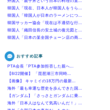
外国人「親子丼という日本の料理の直...
韓国人「現在、日本人が韓国人をうら...
韓国人「韓国人が日本のラーメンにつ...
韓国サッカー協会「現在は不適切な行...
韓国人「織田信長の安土城の復元図と...
韓国人「日本の某全国チェーン店の商...
韓国人「手術中に震度6強の地震、そ...
おすすめ記事
PTA会長「PTA参加拒否した親へ...
Powered by livedoor 相互RSS
【8/22開催】 「琵琶湖三市同時...
【画像】 キャミイの18万円の最新...
海外「最も幸運な歴史を歩んできた国...
【ガンダム】「さっさとガンダムに乗...
海外「日本人はなんて気高いんだ！」...