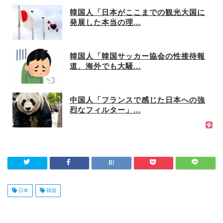
韓国人「日本がここまでの観光大国に
発展した本当の理...
韓国人「韓国サッカー協会の性接待報
道、海外でも大騒...
中国人「フランスで感じた日本への強
烈なフィルター」...
日本
韓国