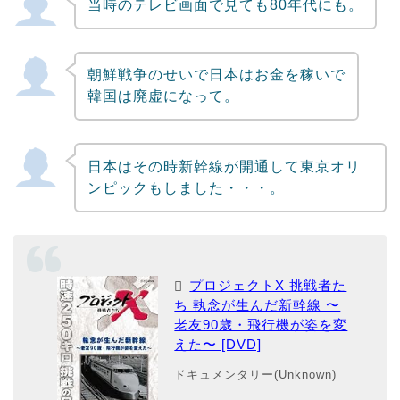
当時のテレビ画面で見ても80年代にも。
朝鮮戦争のせいで日本はお金を稼いで
韓国は廃虚になって。
日本はその時新幹線が開通して東京オリ
ンピックもしました・・・。
プロジェクトX 挑戦者た
ち 執念が生んだ新幹線 〜
老友90歳・飛行機が姿を変
えた〜 [DVD]
ドキュメンタリー(Unknown)