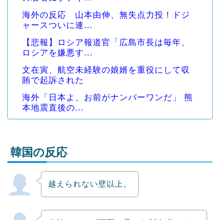
海外の反応 山本由伸、無失点力投！ドジ
ャースついに連...
【悲報】ロシア報道官「広島市長は毎年、
ロシアを嫌悪す...
文在寅、航空未経験の娘婿を重役にして収
賄で起訴された
海外「日本よ、お前がナンバーワンだ」 熊
本地震直後の...
韓国の反応
越えられない壁以上。
Powered by livedoor 相互RSS