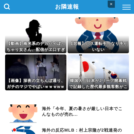
×
お隣速報
【動画】南米系のデカパイぽっ
【悲報】バス運転手、なり手が
ちゃり女さん、配信がヱ口すぎ
いない
ｗｗｗｗｗｗｗ
【画像】深夜の立ちんぼ通り、
韓国人「日本がJリーグ開幕戦
ガチのマジでやばいｗｗｗwｗ
で記録した歴代最多観客数がこ
ｗｗｗｗｗｗｗ
ちら…」→「Kリーグとは次元
が違う…（ﾌﾞﾙﾌﾞﾙ」＝韓国の
反応
海外「今年、夏の暑さが厳しい日本でこ
んなものが売れ...
海外の反応MLB：村上宗隆が2戦連発の