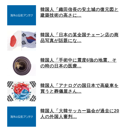
韓国人「織田信長の安土城の復元図と
建築技術の高さに...
韓国人「日本の某全国チェーン店の商
品写真が話題にな...
韓国人「手術中に震度6強の地震、そ
の時の日本の医療...
韓国人「アナログの国日本で高級車を
買うと葬儀屋さん...
韓国人「大韓サッカー協会が過去に20
人の外国人審判...