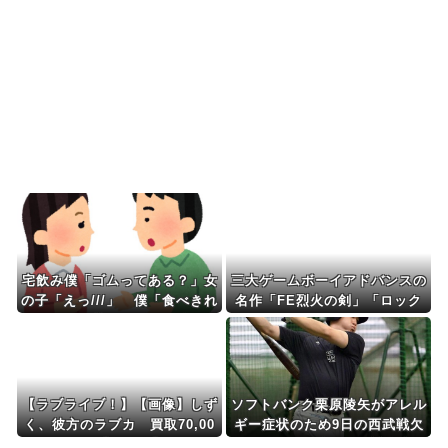
韓国人「日本の某全国チェーン店の商品写真が話
題になっている理由が...
韓国人「手術中に震度6強の地震、その時の日本の
医療スタッフたちの...
Powered by livedoor 相互RSS
宅飲み僕「ゴムってある？」女
三大ゲームボーイアドバンスの
の子「えっ///」 僕「食べきれ
名作「FE烈火の剣」「ロック
なかったお菓子輪ゴムで縛りた
マンエグゼ3」
くて」女の子「⋯あ、そ、そっ
か///」
【ラブライブ！】【画像】しず
ソフトバンク栗原陵矢がアレル
く、彼方のラブカ 買取70,00
ギー症状のため9日の西武戦欠
0円【虹ヶ咲】
場へ チーム唯一の全試合出場