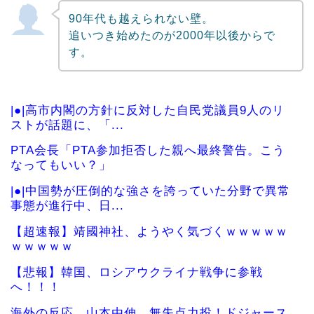
90年代も越えられない壁。
追いつき始めたのが2000年以後からで
す。
|●|高市内閣の方針に反対した自民党議員9人のリ
ストが話題に、「...
PTA会長「PTA参加拒否した親へ最終警告。こう
なってもいい？」
|●|中国勢が圧倒的な強さを誇っていた分野で異常
事態が進行中、日...
【超速報】靖國神社、ようやく気づくｗｗｗｗｗ
ｗｗｗｗｗ
【悲報】韓国、ロシアウクライナ戦争に参戦
へ！！！
海外の反応 山本由伸、無失点力投！ドジャース