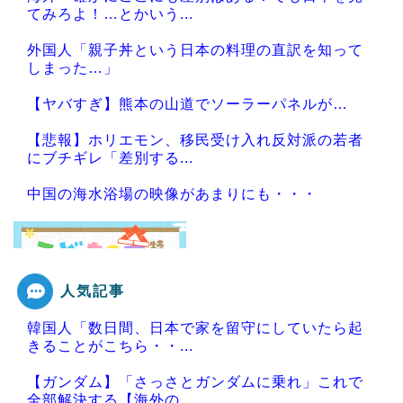
てみろよ！…とかいう...
外国人「親子丼という日本の料理の直訳を知って
しまった…」
【ヤバすぎ】熊本の山道でソーラーパネルが…
【悲報】ホリエモン、移民受け入れ反対派の若者
にブチギレ「差別する...
中国の海水浴場の映像があまりにも・・・
人気記事
Powered by livedoor 相互RSS
韓国人「数日間、日本で家を留守にしていたら起
きることがこちら・・...
【ガンダム】「さっさとガンダムに乗れ」これで
全部解決する【海外の...