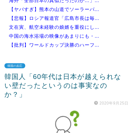
海外「全部日本の真似だったのか…」...
【ヤバすぎ】熊本の山道でソーラーパ...
【悲報】ロシア報道官「広島市長は毎...
文在寅、航空未経験の娘婿を重役にし...
中国の海水浴場の映像があまりにも・...
【批判】ワールドカップ決勝のハーフ...
韓国の反応
韓国人「60年代は日本が越えられな
Powered by livedoor 相互RSS
い壁だったというのは事実なの
か？」
2020年9月25日