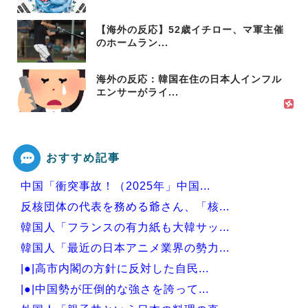
【海外の反応】52歳イチロー、マ軍主催
のホームラン...
海外の反応：韓国在住の日本人インフル
エンサーがライ...
おすすめ記事
中国「衝突事故！（2025年」中国...
反核団体の代表を務める爺さん、「核...
韓国人「フランスの有力紙も大韓サッ...
韓国人「最近の日本アニメ業界の勢力...
|●|高市内閣の方針に反対した自民...
|●|中国勢が圧倒的な強さを誇って...