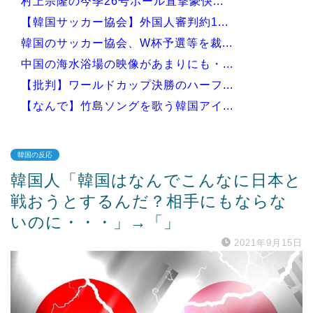
村上宗隆の今季26号ポール直撃豪快...
【韓国サッカー協会】外国人審判約1...
韓国のサッカー協会、W杯予選等を裁...
中国の海水浴場の映像があまりにも・...
【批判】ワールドカップ決勝のハーフ...
【なんで】竹島ソングを歌う韓国アイ...
韓国の反応
韓国人「韓国はなんでこんなに日本と
Powered by livedoor 相互RSS
戦おうとするんだ？相手にもならな
いのに・・・」→「」
2021年9月15日