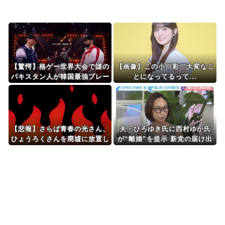
Powered by livedoor 相互RSS
【驚愕】格ゲー世界大会で謎の
【画像】この小川彩、大変なこ
パキスタン人が韓国最強プレー
とになってるって...
ヤーを倒して優勝ｗｗｗｗ
【悲報】さらば青春の光さん、
夫・ひろゆき氏に西村ゆか氏
ひょうろくさんを廃墟に放置し
が“離婚”を提示 新党の届け出
て炎上
を知らされず激怒「信頼関係が
保てず夫婦を続けるのは無理」