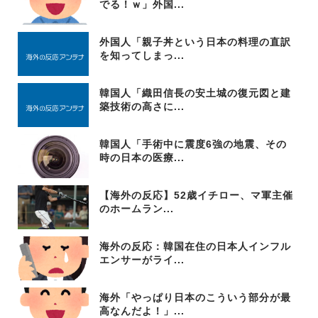
でる！ｗ」外国...
外国人「親子丼という日本の料理の直訳
を知ってしまっ...
韓国人「織田信長の安土城の復元図と建
築技術の高さに...
韓国人「手術中に震度6強の地震、その
時の日本の医療...
【海外の反応】52歳イチロー、マ軍主催
のホームラン...
海外の反応：韓国在住の日本人インフル
エンサーがライ...
海外「やっぱり日本のこういう部分が最
高なんだよ！」...