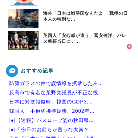
海外「日本は戦勝国なんだよ」 戦後の日
本人の特別な...
英国人「安心感が違う」冨安健洋、パレ
ス移籍当日にデ...
おすすめ記事
防弾ガラスの件で誤情報を拡散した左...
反高市で有名な某野党議員が不正な投...
日本に対抗報復時、韓国のGDP3....
韓国人「不適切接待疑惑、2002年...
|●|【速報】バスローブ姿の秋田県...
|●|「今日のお前らが言うな大賞？...