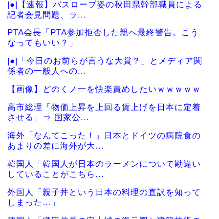
|●|【速報】バスローブ姿の秋田県幹部職員による
記者会見問題、ラ...
PTA会長「PTA参加拒否した親へ最終警告。こう
なってもいい？」
|●|「今日のお前らが言うな大賞？」とメディア関
係者の一般人への...
【画像】どのくノ一を快楽責めしたいｗｗｗｗｗ
高市総理「物価上昇を上回る賃上げを日本に定着
させる」⇒ 国家公...
海外「なんてこった！」日本とドイツの病院食の
あまりの差に海外が大...
韓国人「韓国人が日本のラーメンについて勘違い
していることがこちら...
外国人「親子丼という日本の料理の直訳を知って
しまった…」