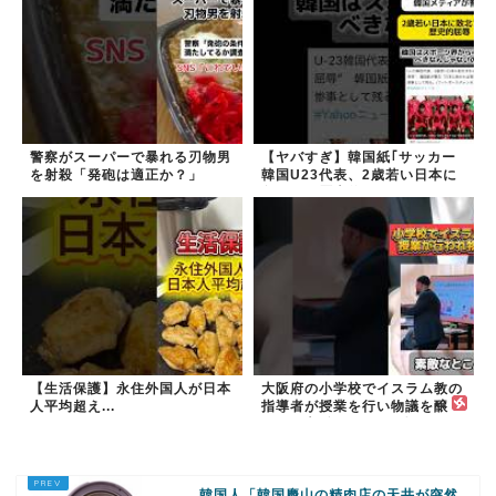
警察がスーパーで暴れる刃物男
【ヤバすぎ】韓国紙｢サッカー
を射殺「発砲は適正か？」
韓国U23代表、2歳若い日本に
負けると歴史的屈辱｣
【生活保護】永住外国人が日本
大阪府の小学校でイスラム教の
人平均超え...
指導者が授業を行い物議を醸
す！ #大阪 #イスラム教 #モス
ク
韓国人「韓国慶山の精肉店の天井が突然