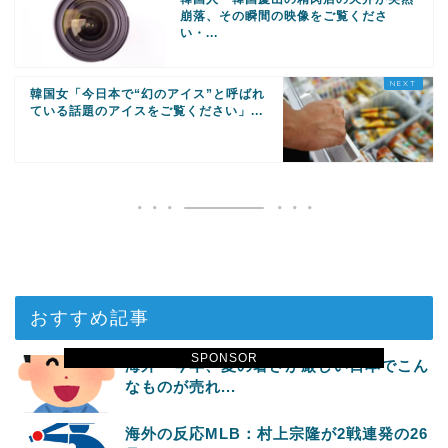
崩落、その瞬間の映像をご覧くださ
い・...
韓国女「今日本で“幻のアイス”と呼ばれ
ている話題のアイスをご覧ください」...
おすすめ記事
SPONSOR
海外「今年、夏の暑さが厳しい日本でこん
なものが売れ...
海外の反応MLB：村上宗隆が2戦連発の26