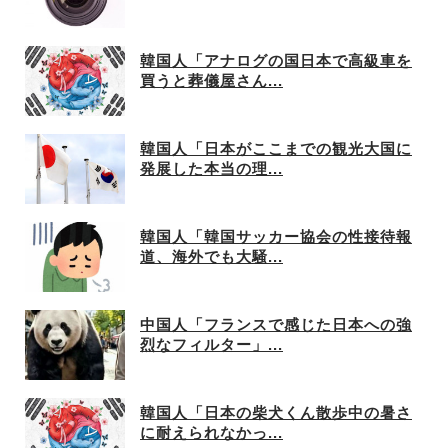
韓国人「アナログの国日本で高級車を
買うと葬儀屋さん...
韓国人「日本がここまでの観光大国に
発展した本当の理...
韓国人「韓国サッカー協会の性接待報
道、海外でも大騒...
中国人「フランスで感じた日本への強
烈なフィルター」...
韓国人「日本の柴犬くん散歩中の暑さ
に耐えられなかっ...