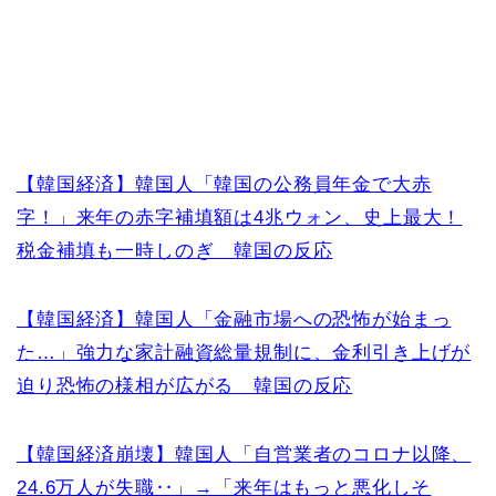
【韓国経済】韓国人「韓国の公務員年金で大赤
字！」来年の赤字補填額は4兆ウォン、史上最大！
税金補填も一時しのぎ 韓国の反応
【韓国経済】韓国人「金融市場への恐怖が始まっ
た…」強力な家計融資総量規制に、金利引き上げが
迫り恐怖の様相が広がる 韓国の反応
【韓国経済崩壊】韓国人「自営業者のコロナ以降、
24.6万人が失職‥」→「来年はもっと悪化しそ