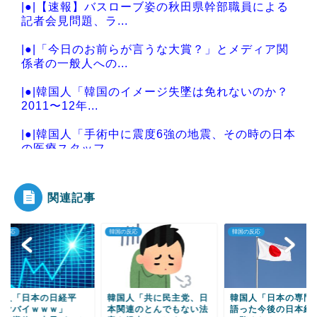
|●|【速報】バスローブ姿の秋田県幹部職員による
記者会見問題、ラ...
|●|「今日のお前らが言うな大賞？」とメディア関
係者の一般人への...
|●|韓国人「韓国のイメージ失墜は免れないのか？
2011〜12年...
|●|韓国人「手術中に震度6強の地震、その時の日本
の医療スタッフ...
関連記事
Powered by livedoor 相互RSS
韓国の反応
韓国の反応
韓国の反応
韓国人「共に民主党、日
韓国人「日本の専門家が
韓国人「もしトヨ
本関連のとんでもない法
語った今後の日本経済を
びれば日本経済は