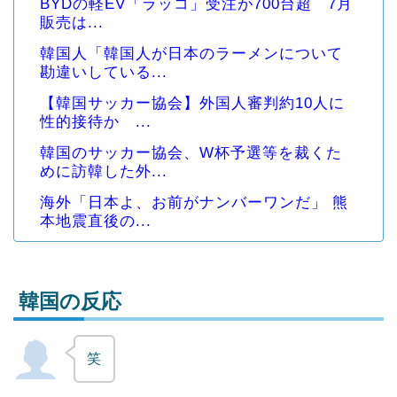
BYDの軽EV「ラッコ」受注が700台超 7月
販売は...
韓国人「韓国人が日本のラーメンについて
勘違いしている...
【韓国サッカー協会】外国人審判約10人に
性的接待か ...
韓国のサッカー協会、W杯予選等を裁くた
めに訪韓した外...
海外「日本よ、お前がナンバーワンだ」 熊
本地震直後の...
韓国の反応
笑
Powered by livedoor 相互RSS