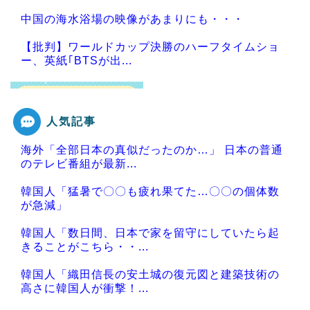
中国の海水浴場の映像があまりにも・・・
【批判】ワールドカップ決勝のハーフタイムショ
ー、英紙｢BTSが出...
人気記事
Powered by livedoor 相互RSS
海外「全部日本の真似だったのか…」 日本の普通
のテレビ番組が最新...
韓国人「猛暑で〇〇も疲れ果てた…〇〇の個体数
が急減」
韓国人「数日間、日本で家を留守にしていたら起
きることがこちら・・...
韓国人「織田信長の安土城の復元図と建築技術の
高さに韓国人が衝撃！...