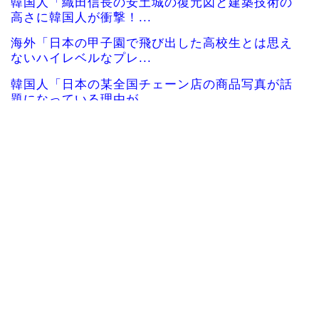
韓国人「織田信長の安土城の復元図と建築技術の
高さに韓国人が衝撃！...
海外「日本の甲子園で飛び出した高校生とは思え
ないハイレベルなプレ...
韓国人「日本の某全国チェーン店の商品写真が話
題になっている理由が...
韓国人「手術中に震度6強の地震、その時の日本の
医療スタッフたちの...
韓国人「アナログの国日本で高級車を買うと葬儀
屋さんみたいになりま...
海外「凄すぎる！」折り紙と並ぶあの日本の偉大
な発明に海外がびっく...
海外の反応：韓国在住の日本人インフルエンサー
がライブ配信中に自殺...