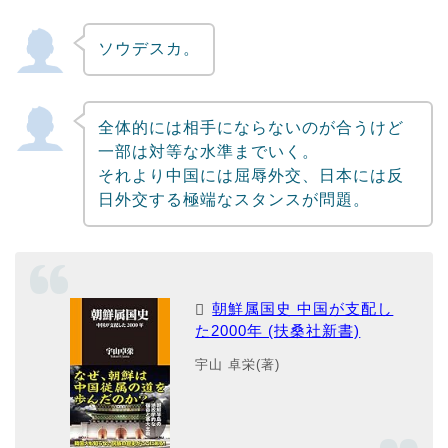
ソウデスカ。
全体的には相手にならないのが合うけど
一部は対等な水準までいく。
それより中国には屈辱外交、日本には反
日外交する極端なスタンスが問題。
朝鮮属国史 中国が支配し
た2000年 (扶桑社新書)
宇山 卓栄(著)