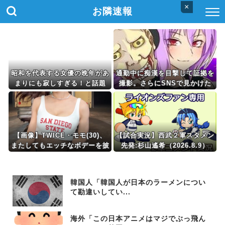
×
お隣速報
昭和を代表する女優の晩年があ
通勤中に痴漢を目撃して証拠を
まりにも寂しすぎる！と話題
撮影。さらにSNSで見かけた
に、自身の子供を餓死する寸前
ある方法を実践すると、思わぬ
までネグレクトした挙句……
展開になって…
【画像】TWICE・モモ(30)、
【試合実況】西武２軍スタメン
またしてもエッチなボデーを披
先発:杉山遙希（2026.8.9）
露wwwwwwwwww
韓国人「韓国人が日本のラーメンについ
て勘違いしてい...
海外「この日本アニメはマジでぶっ飛ん