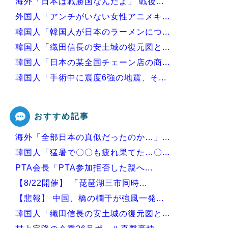
海外「日本は戦勝国なんだよ」 戦後...
外国人「アンチがいない女性アニメキ...
韓国人「韓国人が日本のラーメンにつ...
韓国人「織田信長の安土城の復元図と...
韓国人「日本の某全国チェーン店の商...
韓国人「手術中に震度6強の地震、そ...
韓国人「アナログの国日本で高級車を...
おすすめ記事
海外「全部日本の真似だったのか…」...
Powered by livedoor 相互RSS
韓国人「猛暑で〇〇も疲れ果てた…〇...
PTA会長「PTA参加拒否した親へ...
【8/22開催】 「琵琶湖三市同時...
【悲報】 中国、橋の欄干が強風一発...
韓国人「織田信長の安土城の復元図と...