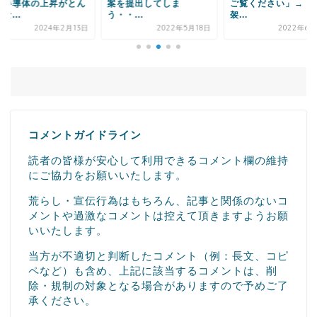
案を提出してしま
ご覧ください」→「大
んだろうか？日本
う・・...
袈...
動...
2022年5月18日
2022年6月23日
2023
コメントガイドライン
読者の皆様が安心して利用できるコメント欄の維持
にご協力をお願いいたします。
荒らし・宣伝行為はもちろん、記事と関係のないコ
メントや過激なコメントは控えて頂きますようお願
いいたします。
当方が不適切と判断したコメント（例：長文、コピ
ペなど）も含め、上記に該当するコメントは、削
除・規制の対象となる場合がありますので予めご了
承ください。