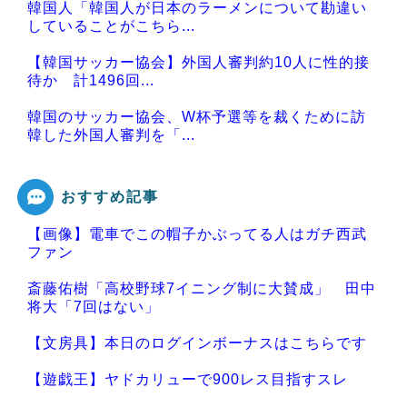
韓国人「韓国人が日本のラーメンについて勘違い
していることがこちら...
【韓国サッカー協会】外国人審判約10人に性的接
待か 計1496回...
韓国のサッカー協会、W杯予選等を裁くために訪
韓した外国人審判を「...
おすすめ記事
【画像】電車でこの帽子かぶってる人はガチ西武
Powered by livedoor 相互RSS
ファン
斎藤佑樹「高校野球7イニング制に大賛成」 田中
将大「7回はない」
【文房具】本日のログインボーナスはこちらです
【遊戯王】ヤドカリューで900レス目指すスレ