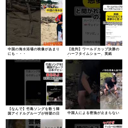
中国の海水浴場の映像があまり
【批判】ワールドカップ決勝の
にも・・・
ハーフタイムショー、英紙
｢BTSが出てきて悪夢かと思っ
た｣
【なんで】竹島ソングを歌う韓
中国人による密漁が止まらない
国アイドルグループが待望の日
本デビュー