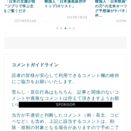
国人「日本漫画原作IP
韓国人「日本映画“鬼滅
韓国人「コミケ、日
ップ10リスト」
の刃”の北米オープニン
来た」→「マジで尊
グ予想値がヤバすぎる
「コミケ行ったのマ
件...
で...
2023年7月5日
2025年9月13日
2023年8
コメントガイドライン
読者の皆様が安心して利用できるコメント欄の維持
にご協力をお願いいたします。
荒らし・宣伝行為はもちろん、記事と関係のないコ
メントや過激なコメントは控えて頂きますようお願
いいたします。
SPONSOR
当方が不適切と判断したコメント（例：長文、コピ
ペなど）も含め、上記に該当するコメントは、削
除・規制の対象となる場合がありますので予めご了