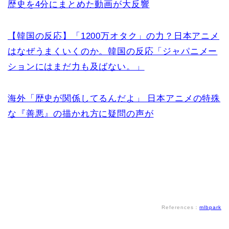
歴史を4分にまとめた動画が大反響
【韓国の反応】「1200万オタク」の力？日本アニメ
はなぜうまくいくのか。韓国の反応「ジャパニメー
ションにはまだ力も及ばない。」
海外「歴史が関係してるんだよ」 日本アニメの特殊
な『善悪』の描かれ方に疑問の声が
References：
mlbpark