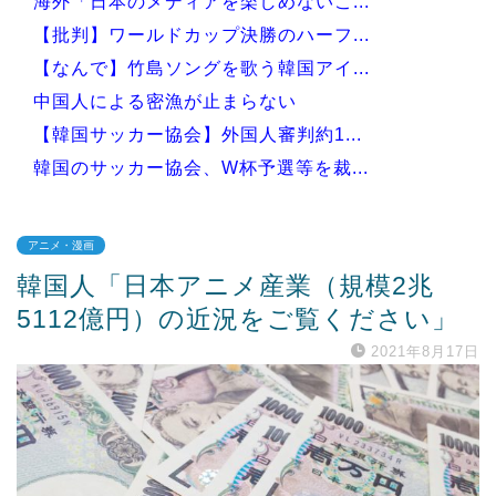
海外「日本のメディアを楽しめないこ...
【批判】ワールドカップ決勝のハーフ...
【なんで】竹島ソングを歌う韓国アイ...
中国人による密漁が止まらない
【韓国サッカー協会】外国人審判約1...
韓国のサッカー協会、W杯予選等を裁...
アニメ・漫画
韓国人「日本アニメ産業（規模2兆
Powered by livedoor 相互RSS
5112億円）の近況をご覧ください」
2021年8月17日