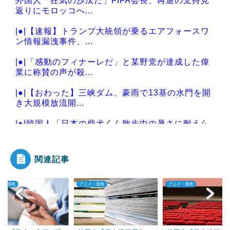
外国人「狂気の沙汰だ」FIFA会長、再選の支持見
返りにモロッコへ...
|●|【速報】トランプ大統領が乗るエアフォースワ
ン情報漏洩事件、...
|●|「感動のフィナーレだ」と某野党が達成した偉
業に称賛の声が殺...
|●|【おわった】三峡ダム、豪雨で13基の水門を開
き大規模放流開...
|●|韓国人「日本の柴犬くん散歩中の暑さに耐えら
れなかった結果」
関連記事
メ・漫画
アニメ・漫画
ゲーム
Powered by livedoor 相互RSS