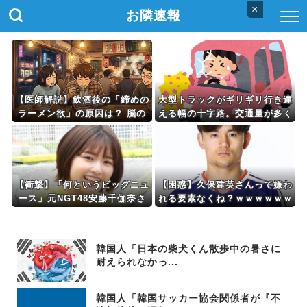
×
お隣速報
【医師解説】飲酒後の「締めの
大型トラックがギリギリ行き違
ラーメン欲」の原因は？ 脳の
える幅の十字路。交通量が多く
錯覚と真実
右折→線路を曲がると、それだ
けで対向車線が渋滞する。信号
待ちしている間は先に曲がらせ
ようかな？なんて
【衝撃】「何というビッグニュ
【困惑】久保建英さんって嫌わ
ース」元NGT48安藤千伽奈さ
れる要素なくね？ｗｗｗｗｗｗ
んと登録者83万人YouTuberく
ｗｗｗｗ
らっし社長さんが結婚ｗｗｗｗ
ｗｗｗｗｗｗ
韓国人「日本の柴犬くん散歩中の暑さに
耐えられなかっ...
韓国人「韓国サッカー協会関係者が『不