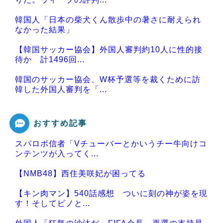
韓国人「日本の柴犬くん散歩中の暑さに耐えられ
なかった結果」
【韓国サッカー協会】外国人審判約10人に性的接
待か 計1496回...
韓国のサッカー協会、W杯予選等を裁くために訪
韓した外国人審判を「...
おすすめ記事
スパロボ信者「Vチューバーとかいうチー牛向けコ
Powered by livedoor 相互RSS
ンテンツが入ってく...
【NMB48】西住美咲妃が困ってる
【キン肉マン】540話感想 ついに刻の神が姿を現
す！そしてピノと...