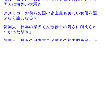
国人に海外が大騒ぎ
アメリカ「お前らの国の史上最も美しい女優を選
ぶなら誰になる？」
韓国人「日本の柴犬くん散歩中の暑さに耐えられ
なかった結果」
韓国人「最近の日本アニメ業界の勢力図を変えた
と言われる作品がこち...
韓国人「韓国サッカー協会関係者が『不適切接待
は慣行だった』と衝撃...
海外の反応：千賀滉大がメジャー自己最速161キロ
計測するなど2戦...
海外「日本のこの場所は現実とは思えないレベル
で美しい…！」外国人...
女性：“熊本で被災された人たちへ300万円寄付し
ました” Twi...