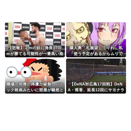
Powered by livedoor 相互RSS
【悲報】２ｍの奴に身長170c
隣人奥「礼服貸してくれ」私
mが勝てる可能性が一番高い格
「使う予定があるからムリで
闘技ｗｗｗｗｗｗｗｗｗｗ
す」→断った途端、とんでもな
い暴言を吐かれて…
職場で同僚の痔瘻が破裂。パニ
【DeNA対広島17回戦】DeN
ック映画みたいに部屋が騒然と
A・筒香、延長12回にサヨナラ
なって衝撃
ホームラン！DeNAが３位浮
上！！！！！！！！！！！！！
！