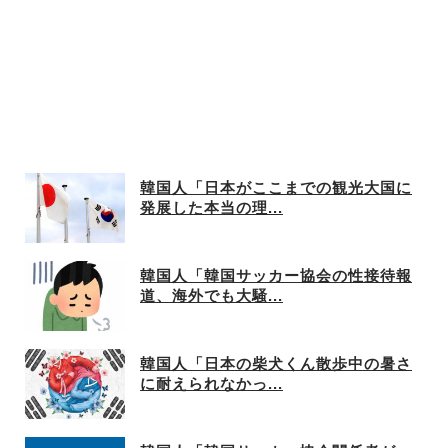
韓国人「日本がここまでの観光大国に
発展した本当の理...
韓国人「韓国サッカー協会の性接待報
道、海外でも大騒...
韓国人「日本の柴犬くん散歩中の暑さ
に耐えられなかっ...