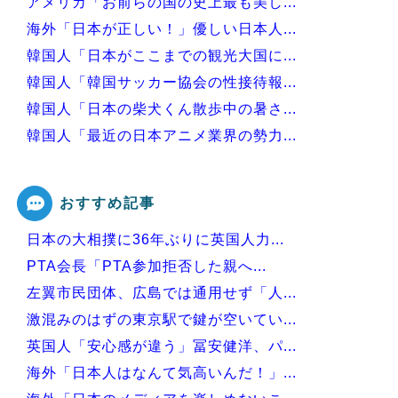
アメリカ「お前らの国の史上最も美し...
海外「日本が正しい！」優しい日本人...
韓国人「日本がここまでの観光大国に...
韓国人「韓国サッカー協会の性接待報...
韓国人「日本の柴犬くん散歩中の暑さ...
韓国人「最近の日本アニメ業界の勢力...
韓国人「韓国サッカー協会関係者が『...
おすすめ記事
日本の大相撲に36年ぶりに英国人力...
Powered by livedoor 相互RSS
PTA会長「PTA参加拒否した親へ...
左翼市民団体、広島では通用せず「人...
激混みのはずの東京駅で鍵が空いてい...
英国人「安心感が違う」冨安健洋、パ...
海外「日本人はなんて気高いんだ！」...