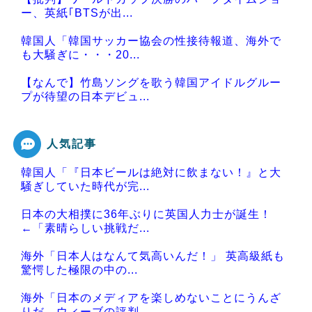
ー、英紙｢BTSが出...
韓国人「韓国サッカー協会の性接待報道、海外で
も大騒ぎに・・・20...
【なんで】竹島ソングを歌う韓国アイドルグルー
プが待望の日本デビュ...
人気記事
韓国人「『日本ビールは絶対に飲まない！』と大
Powered by livedoor 相互RSS
騒ぎしていた時代が完...
日本の大相撲に36年ぶりに英国人力士が誕生！
←「素晴らしい挑戦だ...
海外「日本人はなんて気高いんだ！」 英高級紙も
驚愕した極限の中の...
海外「日本のメディアを楽しめないことにうんざ
りだ。ウィーブの評判...