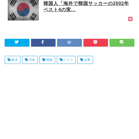
韓国人「海外で韓国サッカーの2002年
ベスト4の実...
経済
日本
韓国
ドイツ
企業