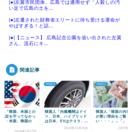
|●|左翼市民団体、広島では通用せず「人殺しの汚
い足で広島の土を...
|●|左遷された財務省エリートに待ち受ける運命が
やばすぎる！と話...
|●|【ニュース】 広島記念公園を追い出された左翼
さん、流石にキ...
|●|国連が事実上の機能停止に陥りつつあると関係
者が告白、特に役...
関連記事
経済
韓国経済
韓国経済
Powered by livedoor 相互RSS
国人「内燃機関はドイ
韓国人「韓国の内需景気
韓国人「暴落を続け
、日本、ハイブリッド
が悪い理由をご覧くださ
ムスン株のチャート
本、EVはテスラ、...
い・・・」→「」
覧ください・・・」
→「...
2024年12月16日
2025年2月1日
2024年11