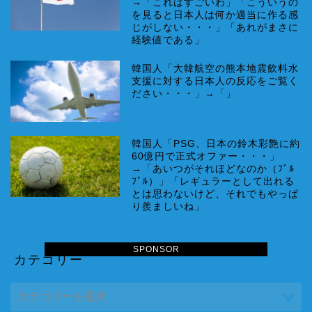
→「これはすごいわ」「こういうの
を見ると日本人は何か適当に作る感
じがしない・・・」「あれがまさに
経験値である」
韓国人「大韓航空の熊本地震飲料水
支援に対する日本人の反応をご覧く
ださい・・・」→「」
韓国人「PSG、日本の鈴木彩艶に約
60億円で正式オファー・・・」
→「あいつがそれほどなのか（ﾌﾞﾙ
ﾌﾞﾙ）」「レギュラーとして出れる
とは思わないけど、それでもやっぱ
り羨ましいね」
SPONSOR
カテゴリー