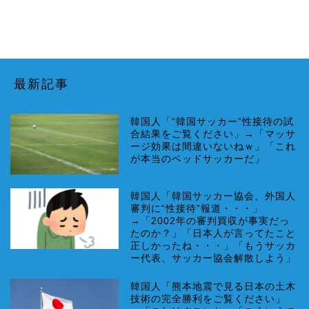
最新記事
韓国人「“韓国サッカー”性接待の試
合結果をご覧ください」→「マッサ
ージ効果は間違いないねｗ」「これ
が本当のベッドサッカーだ」
韓国人「韓国サッカー協会、外国人
審判に“性接待”報道・・・」
→「2002年の審判買収が事実だっ
たのか？」「日本人が言ってたこと
正しかったね・・・」「もうサッカ
ー代表、サッカー協会解散しよう」
韓国人「熊本地震で見る日本の土木
技術の完全勝利をご覧ください」