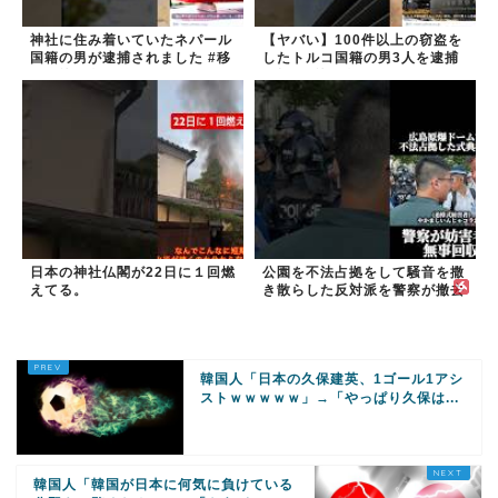
神社に住み着いていたネパール
【ヤバい】100件以上の窃盗を
国籍の男が逮捕されました #移
したトルコ国籍の男3人を逮捕
民 #外国人
#移民 #外国人
日本の神社仏閣が22日に１回燃
公園を不法占拠をして騒音を撒
えてる。
き散らした反対派を警察が撤去
しました！
韓国人「日本の久保建英、1ゴール1アシ
ストｗｗｗｗｗ」→「やっぱり久保は...
韓国人「韓国が日本に何気に負けている