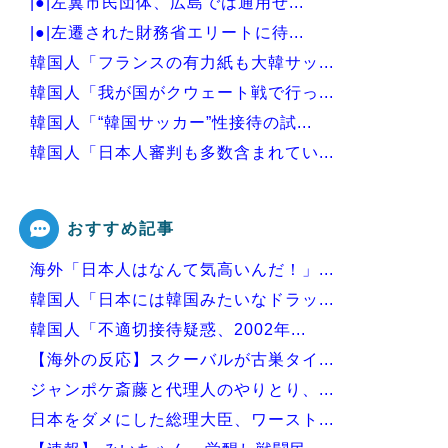
|●|左翼市民団体、広島では通用せ...
|●|左遷された財務省エリートに待...
韓国人「フランスの有力紙も大韓サッ...
韓国人「我が国がクウェート戦で行っ...
韓国人「“韓国サッカー”性接待の試...
韓国人「日本人審判も多数含まれてい...
韓国人「過去のW杯で韓国代表がドー...
おすすめ記事
海外「日本人はなんて気高いんだ！」...
Powered by livedoor 相互RSS
韓国人「日本には韓国みたいなドラッ...
韓国人「不適切接待疑惑、2002年...
【海外の反応】スクーバルが古巣タイ...
ジャンポケ斎藤と代理人のやりとり、...
日本をダメにした総理大臣、ワースト...