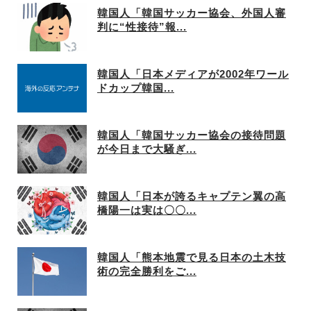
韓国人「韓国サッカー協会、外国人審
判に“性接待”報...
韓国人「日本メディアが2002年ワール
ドカップ韓国...
韓国人「韓国サッカー協会の接待問題
が今日まで大騒ぎ...
韓国人「日本が誇るキャプテン翼の高
橋陽一は実は〇〇...
韓国人「熊本地震で見る日本の土木技
術の完全勝利をご...