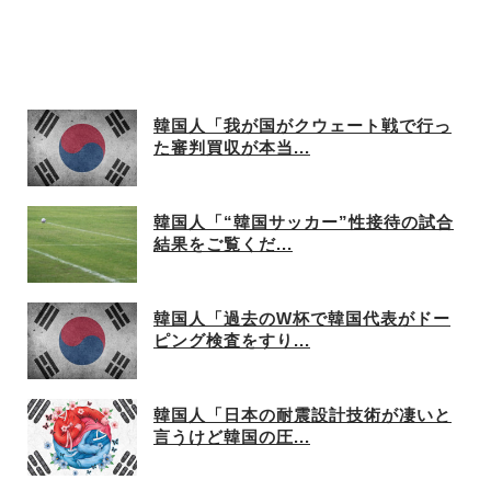
韓国人「我が国がクウェート戦で行っ
た審判買収が本当...
韓国人「“韓国サッカー”性接待の試合
結果をご覧くだ...
韓国人「過去のW杯で韓国代表がドー
ピング検査をすり...
韓国人「日本の耐震設計技術が凄いと
言うけど韓国の圧...