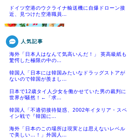
ドイツ空港のウクライナ輸送機に自爆ドローン接
近、見つけた空港職員...
人気記事
Powered by livedoor 相互RSS
海外「日本人はなんて気高いんだ！」 英高級紙も
驚愕した極限の中の...
韓国人「日本には韓国みたいなドラッグストアが
ないので韓国が羨まし...
日本で12歳タイ人少女を働かせていた男の裁判に
世界が騒然！←「求...
韓国人「不適切接待疑惑、2002年イタリア・スペ
イン戦で『韓国に...
海外「日本のこの場所は現実とは思えないレベル
で美しい…！」外国人...