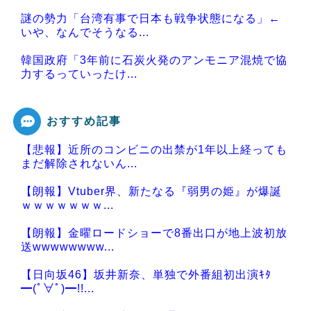
謎の勢力「台湾有事で日本も戦争状態になる」←
いや、なんでそうなる...
韓国政府「3年前に石炭火発のアンモニア混焼で協
力するっていったけ...
おすすめ記事
【悲報】近所のコンビニの出禁が1年以上経っても
Powered by livedoor 相互RSS
まだ解除されないん...
【朗報】Vtuber界、新たなる『弱男の姫』が爆誕
ｗｗｗｗｗｗｗ...
【朗報】金曜ロードショーで8番出口が地上波初放
送wwwwwwww...
【日向坂46】坂井新奈、単独で外番組初出演ｷﾀ
━(ﾟ∀ﾟ)━!!...