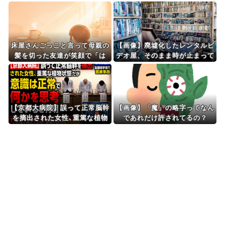
Powered by livedoor 相互RSS
床屋さんごっこと言って母親の
【画像】廃墟化したレンタルビ
髪を切った友達が笑顔で「は
デオ屋、そのまま時が止まって
い、次〇〇の番！」とハサミを
しまっていると話題にｗｗｗｗ
差し出してきた。
【京都大病院】誤って正常脳幹
【画像】「魔」の略字ってなん
を摘出された女性､重篤な植物
であれだけ許されてるの？
状態だが意識は正常で何かを思
考していると判明