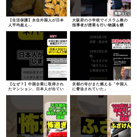
【生活保護】永住外国人が日本
大阪府の小学校でイスラム教の
人平均超え...
指導者が授業を行い物議を醸
す！ #大阪 #イスラム教 #モス
ク
【なぜ？】中国企業に取得され
京都の寺がまた燃える「中国人
たマンション、日本人が出てい
に脅迫されていた」
きネパール人で埋まる