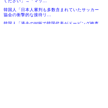
ください」→「マッ...
韓国人「日本人審判も多数含まれていたサッカー
協会の衝撃的な接待リ...
韓国人「過去のW杯で韓国代表がドーピング検査
をすり抜けるように注...
大地震が起きても手術をやり遂げる日本の医療チ
ーム、海外でも凄すぎ...
海外「さすが日本！」日本とドイツの仕事効率の
差が分かる数字に海外...
【海外の反応】ベトナム人「ベトナムは先進国よ
りも数学に秀でている...
海外10代「日本を好意的に見ている？それとも否
定的に見ている？投...