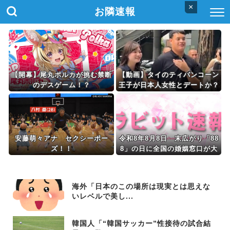
×
お隣速報
【開幕】尾丸ポルカが挑む禁断
【動画】タイのティパンコーン
のデスゲーム！？
王子が日本人女性とデートか？
安藤萌々アナ セクシーポー
令和8年8月8日 末広がり「88
ズ！！
8」の日に全国の婚姻窓口が大
行列＆芸能人も結婚ラッシュ
海外「日本のこの場所は現実とは思えな
いレベルで美し...
韓国人「“韓国サッカー”性接待の試合結