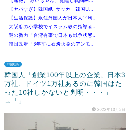
【速報】 みいちゃん、覚醒し戦闘民...
【ヤバすぎ】韓国紙｢サッカー韓国U...
【生活保護】永住外国人が日本人平均...
大阪府の小学校でイスラム教の指導者...
謎の勢力「台湾有事で日本も戦争状態...
韓国政府「3年前に石炭火発のアンモ...
韓国経済
韓国人「創業100年以上の企業、日本3
Powered by livedoor 相互RSS
万社、ドイツ1万社あるのに韓国はた
った10社しかないと判明・・・」
→「」
2022年10月3日