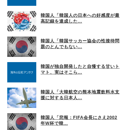
韓国人「韓国人の日本への好感度が最
高記録を達成した...
韓国人「韓国サッカー協会の性接待問
題のとんでもない...
韓国が独自開発したと自慢する甘いト
マト、実はそこら...
韓国人「大韓航空の熊本地震飲料水支
援に対する日本人...
韓国人「悲報：FIFA会長にさえ2002
年W杯で韓...