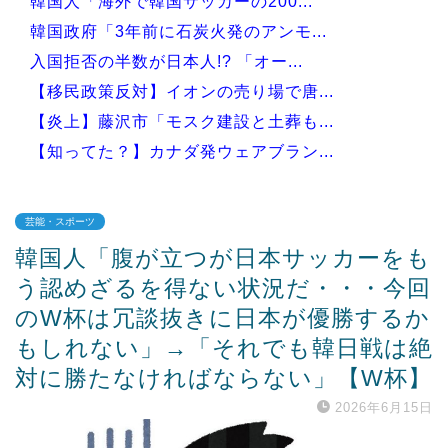
韓国人「海外で韓国サッカーの200...
韓国政府「3年前に石炭火発のアンモ...
入国拒否の半数が日本人!? 「オー...
【移民政策反対】イオンの売り場で唐...
【炎上】藤沢市「モスク建設と土葬も...
【知ってた？】カナダ発ウェアブラン...
芸能・スポーツ
韓国人「腹が立つが日本サッカーをも
Powered by livedoor 相互RSS
う認めざるを得ない状況だ・・・今回
のW杯は冗談抜きに日本が優勝するか
もしれない」→「それでも韓日戦は絶
対に勝たなければならない」【W杯】
2026年6月15日