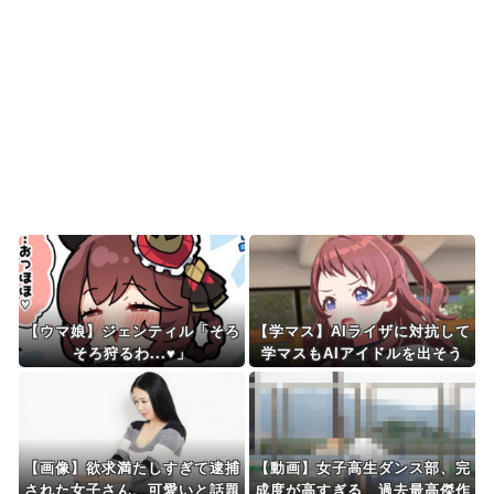
韓国が独自開発したと自慢する甘いトマト、実は
そこら辺のトマトに砂...
海外「絶対行きたくない国は？」かなりの割合で
あの国を挙げられる結...
Powered by livedoor 相互RSS
【ウマ娘】ジェンティル「そろ
【学マス】AIライザに対抗して
そろ狩るわ...♥」
学マスもAIアイドルを出そう
【画像】欲求満たしすぎて逮捕
【動画】女子高生ダンス部、完
された女子さん、可愛いと話題
成度が高すぎる 過去最高傑作