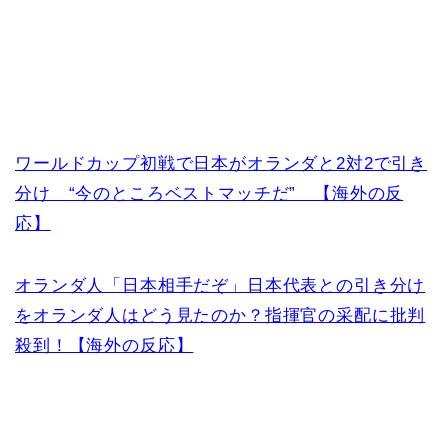
ワールドカップ初戦で日本がオランダと2対2で引き
分け “今のところベストマッチだ” 【海外の反
応】
オランダ人「日本相手だぞ」日本代表との引き分け
をオランダ人はどう見たのか？指揮官の采配に批判
殺到！【海外の反応】