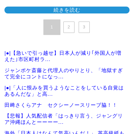
続きを読む
1
2
3
|●|【急いで引っ越せ】日本人が減り｢外国人が増
えた｣市区町村ラ...
ジャンポケ斎藤と代理人のやりとり、「地獄すぎ
て完全にコントになっ...
|●|「人に恨みを買うようなことをしている自覚は
あるんだな」と高...
田﨑さくらアナ セクシーノースリーブ脇！！
【悲報】人気配信者「はっきり言う、ジャングリ
ア沖縄ほんとーーーー...
海外「日本人はなんて気高いんだ！」 英高級紙も