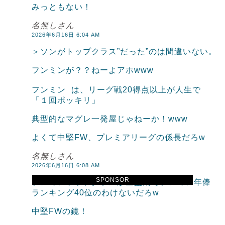
みっともない！
名無しさん
2026年6月16日 6:04 AM
＞ソンがトップクラス”だった”のは間違いない。
フンミンが？？ねーよアホwww
フンミン は、リーグ戦20得点以上が人生で
「１回ポッキリ」
典型的なマグレ一発屋じゃねーか！www
よくて中堅FW、プレミアリーグの係長だろw
名無しさん
2026年6月16日 6:08 AM
SPONSOR
プレミアトップクラスが全盛期でプレミア年俸
ランキング40位のわけないだろw
中堅FWの鏡！