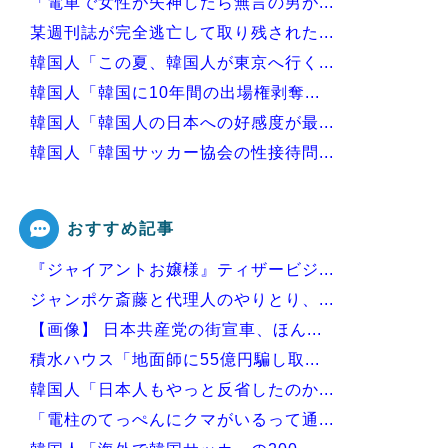
「電車で女性が失神したら無言の男が...
某週刊誌が完全逃亡して取り残された...
韓国人「この夏、韓国人が東京へ行く...
韓国人「韓国に10年間の出場権剥奪...
韓国人「韓国人の日本への好感度が最...
韓国人「韓国サッカー協会の性接待問...
韓国が独自開発したと自慢する甘いト...
おすすめ記事
『ジャイアントお嬢様』ティザービジ...
Powered by livedoor 相互RSS
ジャンポケ斎藤と代理人のやりとり、...
【画像】 日本共産党の街宣車、ほん...
積水ハウス「地面師に55億円騙し取...
韓国人「日本人もやっと反省したのか...
「電柱のてっぺんにクマがいるって通...