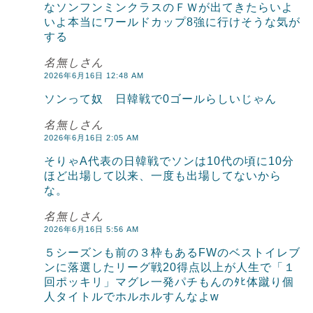
なソンフンミンクラスのＦＷが出てきたらいよ
いよ本当にワールドカップ8強に行けそうな気が
する
名無しさん
2026年6月16日 12:48 AM
ソンって奴 日韓戦で0ゴールらしいじゃん
名無しさん
2026年6月16日 2:05 AM
そりゃA代表の日韓戦でソンは10代の頃に10分
ほど出場して以来、一度も出場してないから
な。
名無しさん
2026年6月16日 5:56 AM
５シーズンも前の３枠もあるFWのベストイレブ
ンに落選したリーグ戦20得点以上が人生で「１
回ポッキリ」マグレ一発パチもんのﾀﾋ体蹴り個
人タイトルでホルホルすんなよw