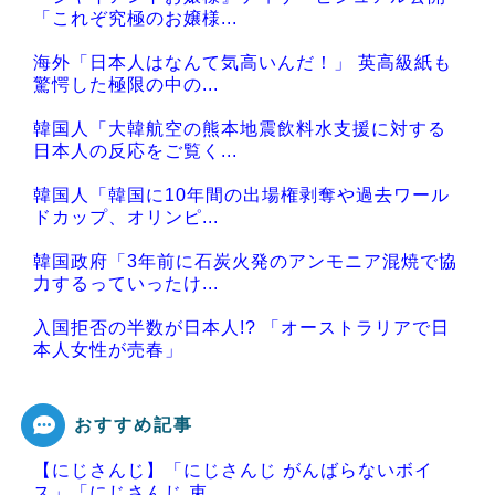
「これぞ究極のお嬢様...
海外「日本人はなんて気高いんだ！」 英高級紙も
驚愕した極限の中の...
韓国人「大韓航空の熊本地震飲料水支援に対する
日本人の反応をご覧く...
韓国人「韓国に10年間の出場権剥奪や過去ワール
ドカップ、オリンピ...
韓国政府「3年前に石炭火発のアンモニア混焼で協
力するっていったけ...
入国拒否の半数が日本人!? 「オーストラリアで日
本人女性が売春」
おすすめ記事
【にじさんじ】「にじさんじ がんばらないボイ
Powered by livedoor 相互RSS
ス」「にじさんじ 束...