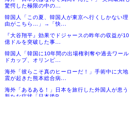
驚愕した極限の中の...
韓国人「この夏、韓国人が東京へ行くしかない理
由がこちら…」→「快...
『大谷翔平』効果でドジャースの昨年の収益が10
億ドルを突破した事...
韓国人「韓国に10年間の出場権剥奪や過去ワール
ドカップ、オリンピ...
海外「彼らこそ真のヒーローだ！」手術中に大地
震が起きた熊本総合病...
海外「あるある！」日本を旅行した外国人が患う
新たな症状「日本後P...
韓国人「韓国人の日本への好感度が最高記録を達
成した理由」
韓国人「韓国サッカー協会の性接待問題のとんで
もない言い訳がこちら...