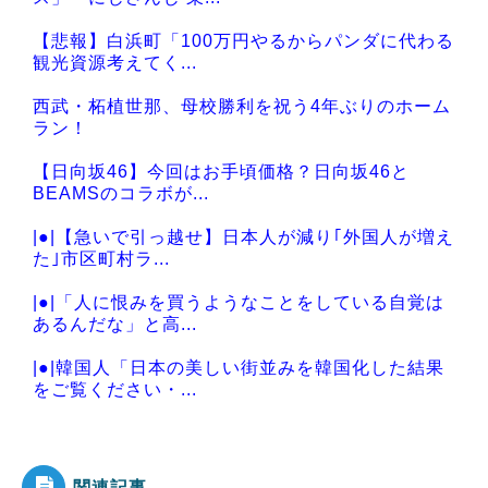
【悲報】白浜町「100万円やるからパンダに代わる
観光資源考えてく...
西武・柘植世那、母校勝利を祝う4年ぶりのホーム
ラン！
【日向坂46】今回はお手頃価格？日向坂46と
BEAMSのコラボが...
|●|【急いで引っ越せ】日本人が減り｢外国人が増え
た｣市区町村ラ...
|●|「人に恨みを買うようなことをしている自覚は
あるんだな」と高...
|●|韓国人「日本の美しい街並みを韓国化した結果
をご覧ください・...
|●|西側からの手痛い指摘に激怒した中国総領事
館、「これが米国人...
関連記事