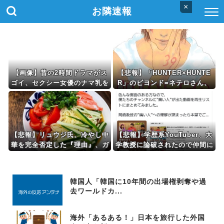
×
お隣速報
【画像】昔の2時間ドラマがス
【悲報】「HUNTER×HUNTE
ゴイ、セクシー女優のナマ乳を
R」のビヨンド=ネテロさん、
モロ流し
何か思ってた奴と違う・・・
【悲報】リュウジ氏、冷やし中
【悲報】学歴系YouTuber、大
華を完全否定した『理由』、ガ
学教授に論破されたので仲間に
チでヤバイ・・・・・・
助けてもらうしかなす術がなく
なるｗｗｗｗ
韓国人「韓国に10年間の出場権剥奪や過
去ワールドカ...
海外「あるある！」日本を旅行した外国