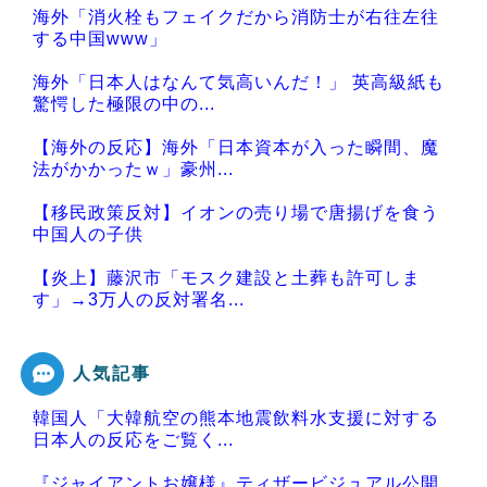
海外「消火栓もフェイクだから消防士が右往左往
する中国www」
海外「日本人はなんて気高いんだ！」 英高級紙も
驚愕した極限の中の...
【海外の反応】海外「日本資本が入った瞬間、魔
法がかかったｗ」豪州...
【移民政策反対】イオンの売り場で唐揚げを食う
中国人の子供
【炎上】藤沢市「モスク建設と土葬も許可しま
す」→3万人の反対署名...
人気記事
韓国人「大韓航空の熊本地震飲料水支援に対する
Powered by livedoor 相互RSS
日本人の反応をご覧く...
『ジャイアントお嬢様』ティザービジュアル公開