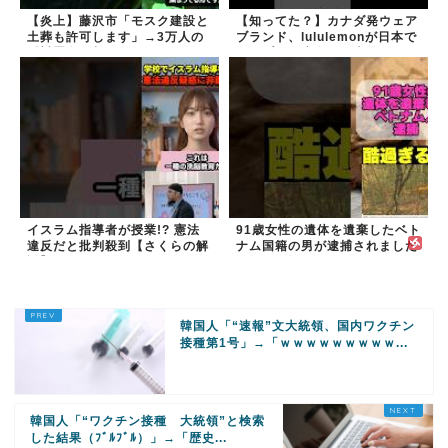
【炎上】藤沢市「モスク建設と
【知ってた？】カナダ発ウェア
土葬も許可します」→3万人の
ブランド、lululemonが日本で
反対署名も却下
オープン→店名は日本差別から
できた？
イスラム指導者が授業!? 憲法
91歳女性の遺体を遺棄したベト
違反だと批判殺到【さくらの解
ナム国籍の男が逮捕されました
説】
#移民 #外国人
韓国人「“速報”文大統領、国内ワクチン
接種第1号」→「ｗｗｗｗｗｗｗｗｗ...
韓国人「“ワクチン接種 大統領”と検索
した結果（ﾌﾞﾙﾌﾞﾙ）」→「歴史...