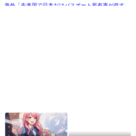
海外「先進国で日本だけパスポート所有率が低す
ぎる、何故なのか」
韓国人「MLBで日本人より韓国人選手のほうがこ
の能力だけは上だよ...
韓国人「韓国のネットフリックスで初めて１位に
なった日本のコンテン...
韓国人「意外に日本との関係が深い地球の裏側の
国がこちらです‥」→...
海外「さすが日本！」日本の医療従事者の倫理観
の高さに海外が超感動
Powered by livedoor 相互RSS