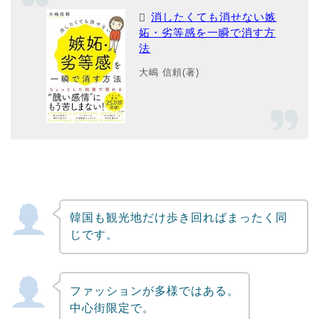
消したくても消せない嫉
妬・劣等感を一瞬で消す方
法
大嶋 信頼(著)
韓国も観光地だけ歩き回ればまったく同
じです。
ファッションが多様ではある。
中心街限定で。