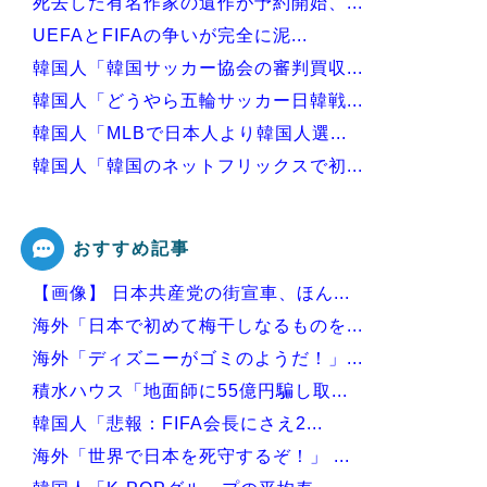
死去した有名作家の遺作が予約開始、...
UEFAとFIFAの争いが完全に泥...
韓国人「韓国サッカー協会の審判買収...
韓国人「どうやら五輪サッカー日韓戦...
韓国人「MLBで日本人より韓国人選...
韓国人「韓国のネットフリックスで初...
韓国人「意外に日本との関係が深い地...
おすすめ記事
【画像】 日本共産党の街宣車、ほん...
Powered by livedoor 相互RSS
海外「日本で初めて梅干しなるものを...
海外「ディズニーがゴミのようだ！」...
積水ハウス「地面師に55億円騙し取...
韓国人「悲報：FIFA会長にさえ2...
海外「世界で日本を死守するぞ！」 ...