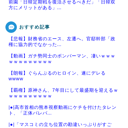
前園「日韓定期戦を復活させるべきだ」「日韓双
方にメリットがある」...
おすすめ記事
【悲報】財務省のエース、左遷へ。官邸幹部「政
Powered by livedoor 相互RSS
権に協力的でなかった...
【動画】ガチ勢同士のボンバーマン、凄いｗｗｗ
ｗｗｗｗｗｗｗｗｗ
【朗報】ぐらんぶるのヒロイン、遂にデレる
wwww
【覇権】原神さん、7年目にして最盛期を迎えるｗ
ｗｗｗｗｗｗｗｗｗ
|●|高市首相の熊本視察動画にケチを付けたタレン
ト、「正体バレバ...
|●|「マスコミの立ち位置の勘違いっぷりがすご