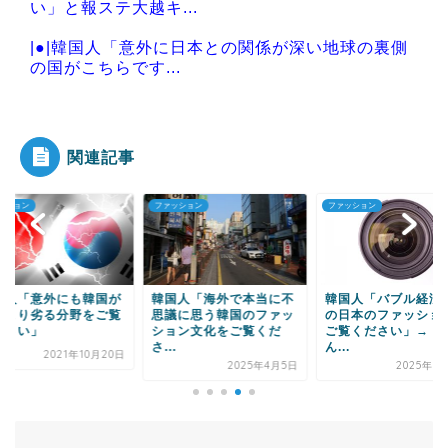
い」と報ステ大越キ...
|●|韓国人「意外に日本との関係が深い地球の裏側
の国がこちらです...
|●|韓国人「大統領が直接乗り出して大韓サッカー
協会の非民主的な...
関連記事
ッション
ファッション
ファッション
Powered by livedoor 相互RSS
国人「意外にも韓国が
韓国人「海外で本当に不
韓国人「バブル経済
本より劣る分野をご覧
思議に思う韓国のファッ
の日本のファッショ
ださい」
ション文化をご覧くだ
ご覧ください」→「
さ...
ん...
2021年10月20日
2025年4月5日
2025年3