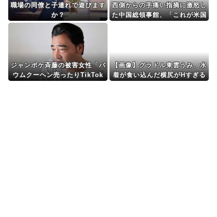
職場の同僚と子連れで遊びます
西側からの手痛い指摘に激怒し
か？
た中国総領事館、「これが米国
人Youtuberが紹介する本当の
中国だ」と動画を公開する
も……
ジャンポケ斉藤の被害女性「バ
【画像】グラドル東雲うみ、水
ウムクーヘン売ったりTikTok
着が食い込んだ横尻がHすぎる
ライブしててムカついたから示
談しなかった」←これ