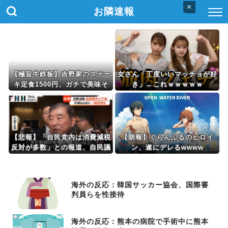
×
お隣速報
【極旨牛鉄板】吉野家のステー
女さん「丁度いいマッチョが好
キ定食1500円、ガチで美味そ
き」←これｗｗｗｗｗ
うｗｗｗ
【悲報】「自民党内は消費減税
【朗報】ぐらんぶるのヒロイ
反対が多数」との報道、自民議
ン、遂にデレるwwww
員の内部証言と食い違うｗｗｗ
ｗ
海外の反応：韓国サッカー協会、国際審
判員らを性接待
海外の反応：熊本の病院で手術中に熊本