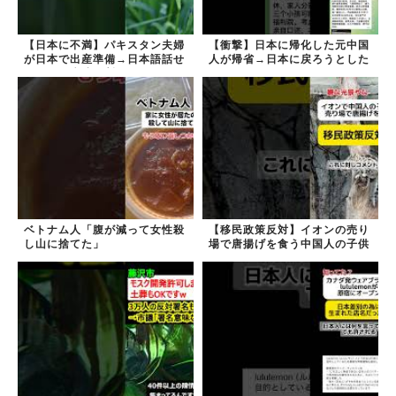
【日本に不満】パキスタン夫婦
【衝撃】日本に帰化した元中国
が日本で出産準備→日本語話せ
人が帰省→日本に戻ろうとした
ないため病院に断られる
ら…
ベトナム人「腹が減って女性殺
【移民政策反対】イオンの売り
し山に捨てた」
場で唐揚げを食う中国人の子供