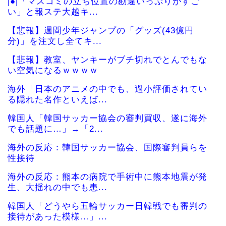
|●|「マスコミの立ち位置の勘違いっぷりがすご
い」と報ステ大越キ...
【悲報】週間少年ジャンプの「グッズ(43億円
分)」を注文し全てキ...
【悲報】教室、ヤンキーがブチ切れでとんでもな
い空気になるｗｗｗｗ
海外「日本のアニメの中でも、過小評価されてい
る隠れた名作といえば...
韓国人「韓国サッカー協会の審判買収、遂に海外
でも話題に…」→「2...
海外の反応：韓国サッカー協会、国際審判員らを
性接待
海外の反応：熊本の病院で手術中に熊本地震が発
生、大揺れの中でも患...
韓国人「どうやら五輪サッカー日韓戦でも審判の
接待があった模様…」...