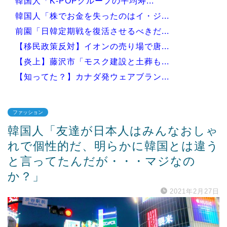
韓国人「K-POPグループの平均寿...
韓国人「株でお金を失ったのはイ・ジ...
前園「日韓定期戦を復活させるべきだ...
【移民政策反対】イオンの売り場で唐...
【炎上】藤沢市「モスク建設と土葬も...
【知ってた？】カナダ発ウェアブラン...
ファッション
韓国人「友達が日本人はみんなおしゃ
Powered by livedoor 相互RSS
れで個性的だ、明らかに韓国とは違う
と言ってたんだが・・・マジなの
か？」
2021年2月27日