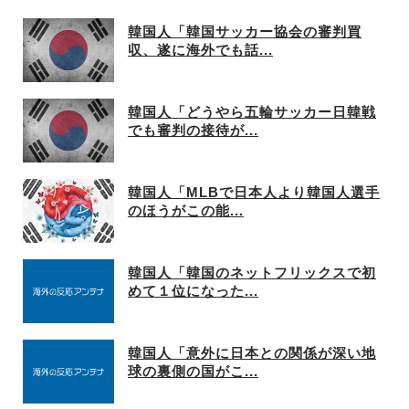
韓国人「韓国サッカー協会の審判買
収、遂に海外でも話...
韓国人「どうやら五輪サッカー日韓戦
でも審判の接待が...
韓国人「MLBで日本人より韓国人選手
のほうがこの能...
韓国人「韓国のネットフリックスで初
めて１位になった...
韓国人「意外に日本との関係が深い地
球の裏側の国がこ...