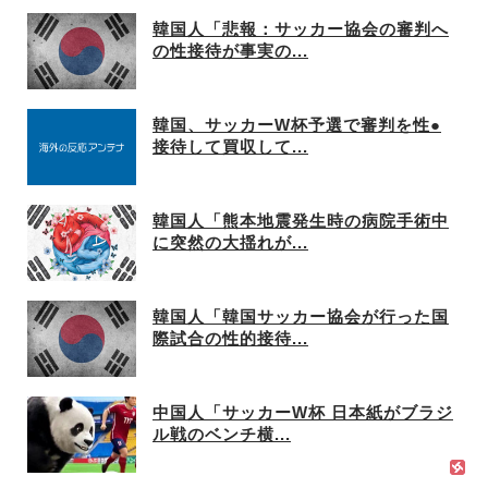
韓国人「悲報：サッカー協会の審判へ
の性接待が事実の...
韓国、サッカーW杯予選で審判を性●
接待して買収して...
韓国人「熊本地震発生時の病院手術中
に突然の大揺れが...
韓国人「韓国サッカー協会が行った国
際試合の性的接待...
中国人「サッカーW杯 日本紙がブラジ
ル戦のベンチ横...