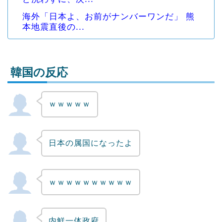
海外「日本よ、お前がナンバーワンだ」 熊
本地震直後の...
韓国の反応
ｗｗｗｗｗ
Powered by livedoor 相互RSS
日本の属国になったよ
ｗｗｗｗｗｗｗｗｗｗ
内鮮一体政府