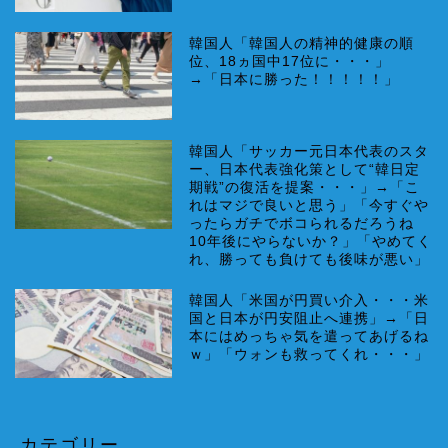
韓国人「韓国人の精神的健康の順
位、18ヵ国中17位に・・・」
→「日本に勝った！！！！！」
韓国人「サッカー元日本代表のスタ
ー、日本代表強化策として“韓日定
期戦”の復活を提案・・・」→「こ
れはマジで良いと思う」「今すぐや
ったらガチでボコられるだろうね
10年後にやらないか？」「やめてく
れ、勝っても負けても後味が悪い」
韓国人「米国が円買い介入・・・米
国と日本が円安阻止へ連携」→「日
本にはめっちゃ気を遣ってあげるね
ｗ」「ウォンも救ってくれ・・・」
カテゴリー