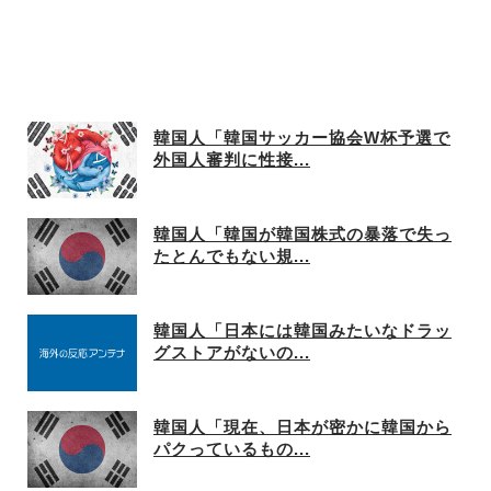
韓国人「韓国サッカー協会W杯予選で
外国人審判に性接...
韓国人「韓国が韓国株式の暴落で失っ
たとんでもない規...
韓国人「日本には韓国みたいなドラッ
グストアがないの...
韓国人「現在、日本が密かに韓国から
パクっているもの...