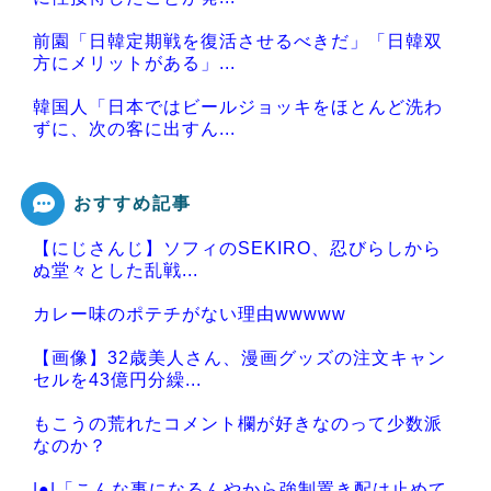
前園「日韓定期戦を復活させるべきだ」「日韓双
方にメリットがある」...
韓国人「日本ではビールジョッキをほとんど洗わ
ずに、次の客に出すん...
おすすめ記事
【にじさんじ】ソフィのSEKIRO、忍びらしから
Powered by livedoor 相互RSS
ぬ堂々とした乱戦...
カレー味のポテチがない理由wwwww
【画像】32歳美人さん、漫画グッズの注文キャン
セルを43億円分繰...
もこうの荒れたコメント欄が好きなのって少数派
なのか？
|●|「こんな事になるんやから強制置き配は止めて