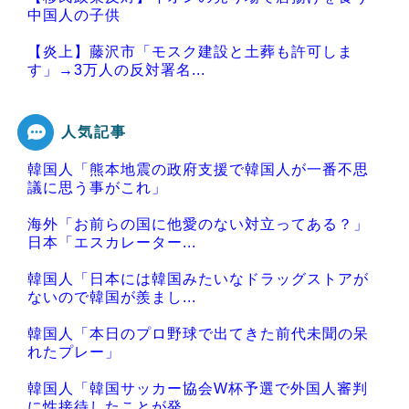
中国人の子供
【炎上】藤沢市「モスク建設と土葬も許可しま
す」→3万人の反対署名...
人気記事
韓国人「熊本地震の政府支援で韓国人が一番不思
Powered by livedoor 相互RSS
議に思う事がこれ」
海外「お前らの国に他愛のない対立ってある？」
日本「エスカレーター...
韓国人「日本には韓国みたいなドラッグストアが
ないので韓国が羨まし...
韓国人「本日のプロ野球で出てきた前代未聞の呆
れたプレー」
韓国人「韓国サッカー協会W杯予選で外国人審判
に性接待したことが発...