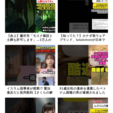
【炎上】藤沢市「モスク建設と
【知ってた？】カナダ発ウェア
土葬も許可します」→3万人の
ブランド、lululemonが日本で
反対署名も却下
オープン→店名は日本差別から
できた？
イスラム指導者が授業!? 憲法
91歳女性の遺体を遺棄したベト
違反だと批判殺到【さくらの解
ナム国籍の男が逮捕されました
説】
#移民 #外国人