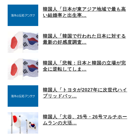
韓国人「日本が東アジア地域で最も高
い結婚率と出生率...
韓国人「韓国で行われた日本に対する
最新の好感度調査...
韓国人「悲報：日本と韓国の立場が完
全に逆転してしま...
韓国人「トヨタが2027年に次世代ハイ
ブリッドバッ...
韓国人「大谷、25号・26号マルチホー
ムランの大活...