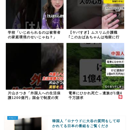
学校「いじめられるのは被害者
【ヤバすぎ】ムスリム介護職
の家庭環境のせいじゃね？」
｢このおばあちゃんは地獄に行
→2年放置いじめ被害者が適応
く｣
障害に...未だに加...
片山さつき「外国人への生活保
電車にひかれ死亡→遺族が1億4
護1200億円」国会で制度の実
千万請求
態を追及
韓国人「ロナウドに大谷の質問をして叩
かれてる日本の番組をご覧くださ