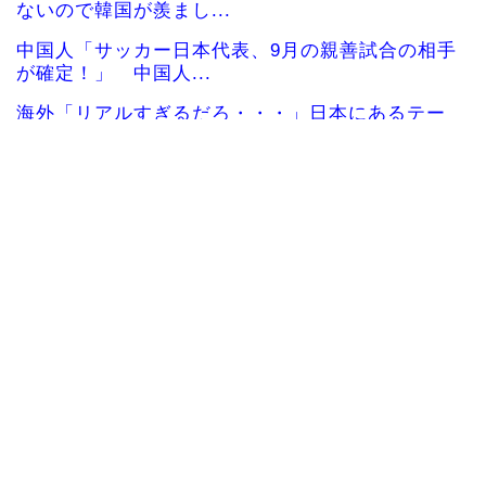
ないので韓国が羨まし...
中国人「サッカー日本代表、9月の親善試合の相手
が確定！」 中国人...
海外「リアルすぎるだろ・・・」日本にあるテー
マパークを訪れた外国...
海外「日本にはこんな特殊な標識があるんだけど
皆は見たことある？」...
日本で婚活する韓国人男性が急増「日本の女性は
優しい」【タイ人の反...
カナダ人「お前らの国で異性の服を着てたらどう
思われる？」
Powered by livedoor 相互RSS