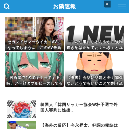
×
お隣速報
セカンドサマーウイカ、AVに
「こんな事になるんやから強制
なってしまう…「このAV最高
置き配は止めておくべき」とユ
やで！」
ーザーがドン引き、UberEats
が導入した強制置き配が起こし
たのは……
居酒屋で4名です！ってする
【胸糞】会話に話題と全く関係
時、アヘ顔ダブルピースしてる
ないどうでもいいことで割り込
みたいになるの恥ずかしいんや
んでくる職場の年配女性「AT
が
Mどこ？」⇒ブチギレて追い出
した時の『呆れた反応』
韓国人「韓国サッカー協会W杯予選で外
国人審判に性接...
【海外の反応】今永昇太、好調の秘訣は