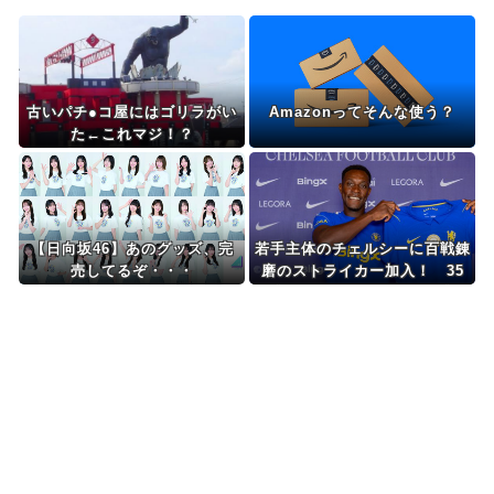
古いパチ●コ屋にはゴリラがい
Amazonってそんな使う？
た←これマジ！？
【日向坂46】あのグッズ、完
若手主体のチェルシーに百戦錬
売してるぞ・・・
磨のストライカー加入！ 35
歳ウェルベック獲得を発表