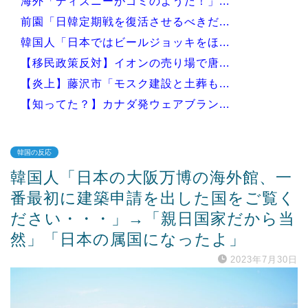
海外「ディズニーがゴミのようだ！」...
前園「日韓定期戦を復活させるべきだ...
韓国人「日本ではビールジョッキをほ...
【移民政策反対】イオンの売り場で唐...
【炎上】藤沢市「モスク建設と土葬も...
【知ってた？】カナダ発ウェアブラン...
韓国の反応
韓国人「日本の大阪万博の海外館、一
Powered by livedoor 相互RSS
番最初に建築申請を出した国をご覧く
ださい・・・」→「親日国家だから当
然」「日本の属国になったよ」
2023年7月30日