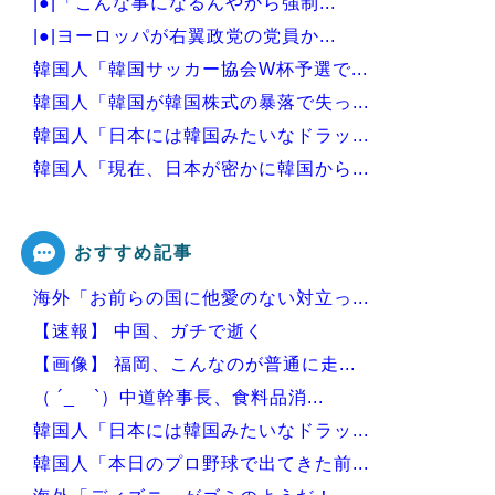
|●|「こんな事になるんやから強制...
|●|ヨーロッパが右翼政党の党員か...
韓国人「韓国サッカー協会W杯予選で...
韓国人「韓国が韓国株式の暴落で失っ...
韓国人「日本には韓国みたいなドラッ...
韓国人「現在、日本が密かに韓国から...
韓国人「日本が東アジア地域で最も高...
おすすめ記事
海外「お前らの国に他愛のない対立っ...
Powered by livedoor 相互RSS
【速報】 中国、ガチで逝く
【画像】 福岡、こんなのが普通に走...
（ ´_ゝ`）中道幹事長、食料品消...
韓国人「日本には韓国みたいなドラッ...
韓国人「本日のプロ野球で出てきた前...