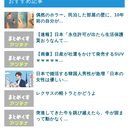
おすすめ記事
偶然のホラー。民泊した部屋の壁に、10年
前の自分が...
【速報】日本「永住許可が出たら生活保護
貰おうなんて...
【画像】日産が社運をかけて発売するSUV
ｗｗｗｗｗ...
日本で婚活する韓国人男性が急増「日本の
女性は優しい...
レクサスの軽トラとかどうよ
突進してきた牛を跳び越えたら、牛が固ま
って動かなく...