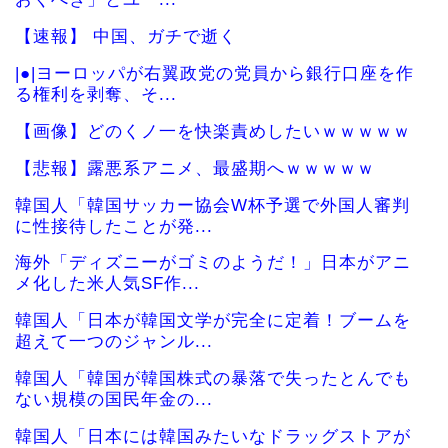
【速報】 中国、ガチで逝く
|●|ヨーロッパが右翼政党の党員から銀行口座を作
る権利を剥奪、そ...
【画像】どのくノ一を快楽責めしたいｗｗｗｗｗ
【悲報】露悪系アニメ、最盛期へｗｗｗｗｗ
韓国人「韓国サッカー協会W杯予選で外国人審判
に性接待したことが発...
海外「ディズニーがゴミのようだ！」日本がアニ
メ化した米人気SF作...
韓国人「日本が韓国文学が完全に定着！ブームを
超えて一つのジャンル...
韓国人「韓国が韓国株式の暴落で失ったとんでも
ない規模の国民年金の...
韓国人「日本には韓国みたいなドラッグストアが