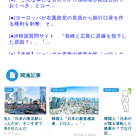
おくべき」とユー...
|●|ヨーロッパが右翼政党の党員から銀行口座を作
る権利を剥奪、そ...
|●|#韓国質問サイト 『長崎と広島に原爆を投下し
た原因？』、『...
|●|【速報】ジャンポケ斉藤の被害女性「バウムク
ーヘン売ったりT...
関連記事
の反応
韓国の反応
韓国の反応
Powered by livedoor 相互RSS
国人「日本の東京駅に
韓国人「日本の新規感染
韓国人「日本の国力
たんだが、すごすぎて
者、115人」→「」
が国を逆転したのは
倒されたんだ
維新か？でなければ
・・...
臣...
2021年12月8日