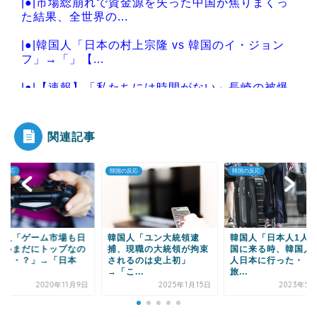
|●|市場総崩れで資金源を失った中国が焦りまくっ
た結果、全世界の...
|●|韓国人「日本の村上宗隆 vs 韓国のイ・ジョン
フ」→「」【...
|●|【速報】「私たちには時間がない」長崎の被爆
体験者団体が高市...
関連記事
の反応
韓国の反応
韓国の反応
Powered by livedoor 相互RSS
国人「ゲーム市場も日
韓国人「ユン大統領逮
韓国人「日本人1人
がいまだにトップなの
捕、現職の大統領が拘束
国に来る時、韓国人
・・・？」→「日本
されるのは史上初」
人日本に行った・・
.
→「こ...
旅...
2020年11月9日
2025年1月15日
2023年5月