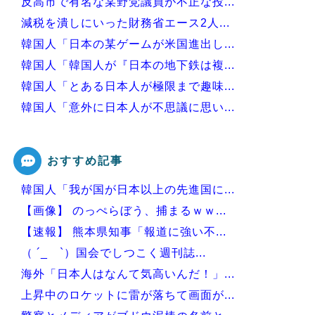
反高市で有名な某野党議員が不正な投...
減税を潰しにいった財務省エース2人...
韓国人「日本の某ゲームが米国進出し...
韓国人「韓国人が『日本の地下鉄は複...
韓国人「とある日本人が極限まで趣味...
韓国人「意外に日本人が不思議に思い...
韓国人「日本の村上宗隆 vs 韓国...
おすすめ記事
韓国人「我が国が日本以上の先進国に...
Powered by livedoor 相互RSS
【画像】 のっぺらぼう、捕まるｗｗ...
【速報】 熊本県知事「報道に強い不...
（ ´_ゝ`）国会でしつこく週刊誌...
海外「日本人はなんて気高いんだ！」...
上昇中のロケットに雷が落ちて画面が...