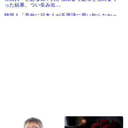
った結果、つい生み出...
韓国人「意外に日本人が不思議に思い知らなかっ
た事」
韓国人「日本の村上宗隆 vs 韓国のイ・ジョン
フ」→「」【MLB...
海外「羨ましい！」日本ならではの夏の風物詩に
海外がびっくり仰天
海外「これは日本の主張が正しい…」米国に対す
る日本政府の懸念表明...
海外「日本人は何に使ってるんだ？」 世界的ブー
ムの日本の食品、買...
Powered by livedoor 相互RSS