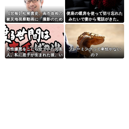
【悲報】松尾貴史、高市首相の
便座の暖房を使って切り忘れた
被災地視察動画に「撮影のため
みたいで妻から電話がきた。
の視察でしかない」
「あれ程便座の暖房を使うなと
言ったのに！もう貴方の事は信
用出来ない！」と…
男性嫌悪をこじらせていた元友
フレーミングって卑怯やない
人。私に息子が生まれた後、い
の？
つの間にかブロックされてい
て・・・