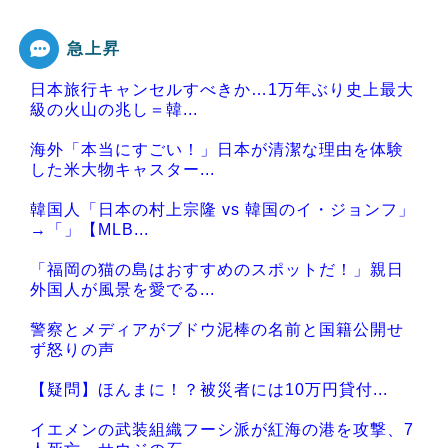
急上昇
日本旅行キャンセルすべきか…1万年ぶり史上最大
級の火山の兆し＝韓...
海外「本当にすごい！」日本が清潔な理由を体験
した米大物キャスター...
韓国人「日本の村上宗隆 vs 韓国のイ・ジョンフ」
→「」【MLB...
「福岡の猫の島はおすすめのスポットだ！」親日
外国人が風景を愛でる...
警察とメディアがブドウ泥棒の名前と国籍公開せ
ず怒りの声
【疑問】ほんまに！？被災者には10万円貸付...
イエメンの武装組織フーシ派が紅海の港を攻撃、7