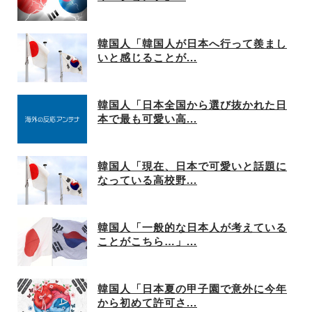
韓国人「韓国人が日本へ行って羨まし
いと感じることが...
韓国人「日本全国から選び抜かれた日
本で最も可愛い高...
韓国人「現在、日本で可愛いと話題に
なっている高校野...
韓国人「一般的な日本人が考えている
ことがこちら…」...
韓国人「日本夏の甲子園で意外に今年
から初めて許可さ...