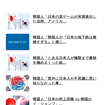
韓国人「日本の某ゲームが米国進出し
た当時、アメリカ...
韓国人「韓国人が『日本の地下鉄は複
雑すぎる』と感じ...
韓国人「とある日本人が極限まで趣味
を極めまくった結...
韓国人「意外に日本人が不思議に思い
知らなかった事」
韓国人「日本の村上宗隆 vs 韓国の
イ・ジョンフ」...