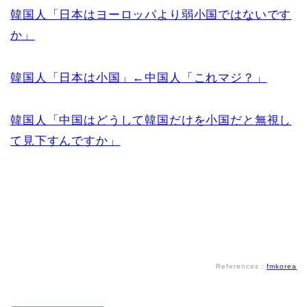
韓国人「日本はヨーロッパより弱小国ではないです
か」
韓国人「日本は小国」←中国人「これマジ？」
韓国人「中国はどうして韓国だけを小国だと無視し
て見下すんですか」
References：
fmkorea