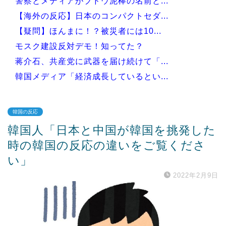
警察とメディアがブドウ泥棒の名前と...
【海外の反応】日本のコンパクトセダ...
【疑問】ほんまに！？被災者には10...
モスク建設反対デモ！知ってた？
蒋介石、共産党に武器を届け続けて「...
韓国メディア「経済成長しているとい...
韓国の反応
韓国人「日本と中国が韓国を挑発した
Powered by livedoor 相互RSS
時の韓国の反応の違いをご覧くださ
い」
2022年2月9日