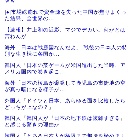
ｗｗ
|●|市場総崩れで資金源を失った中国が焦りまくっ
た結果、全世界の...
【速報】井上和の近影、マジでデカい。何がとは
言わんが
海外「日本は戦勝国なんだよ」 戦後の日本人の特
別な生き様に各国か...
韓国人「日本の某ゲームが米国進出した当時、ア
メリカ国内で巻き起こ...
海外「日本の桜島が爆発して鹿児島の市街地の空
が真っ暗になる様子が...
外国人「ドイツと日本、あらゆる面を比較したら
どっちが上なの？」
韓国人「韓国人が『日本の地下鉄は複雑すぎる』
と感じる驚きの理由が...
韓国人「とある日本人が極限まで趣味を極めまく