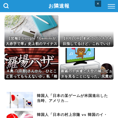
×
お隣速報
【悲報】Google『Geminiが
【8月LOH】初めてプラチナ4
大赤字で草』史上初のマイナス
目指してるけど、これでいけ
キャッシュフローに陥る
る？
Ａ奥「(旦那)さんから、ひとこ
親戚の子供達と天空の城〇ピュ
と言ってもらえないか」私「相
タを見ることになった。兄貴が
談してみる」→ 人がおかしく
トイレに行こうと階段を下りよ
なった瞬間を目の前で見て...
うとした時に事件が起こった。
姪が「バルスッ!!」って叫びな
韓国人「日本の某ゲームが米国進出した
がら…
当時、アメリカ...
韓国人「日本の村上宗隆 vs 韓国のイ・