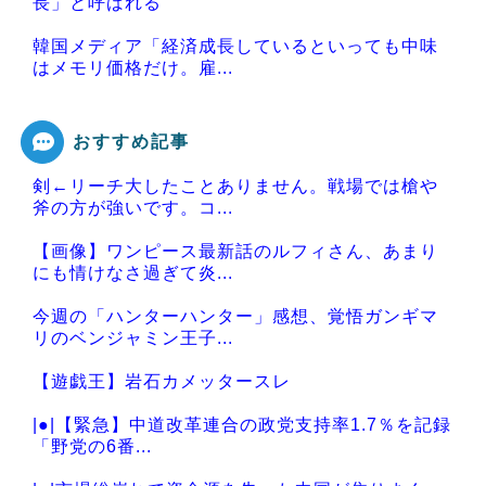
長」と呼ばれる
韓国メディア「経済成長しているといっても中味
はメモリ価格だけ。雇...
おすすめ記事
剣←リーチ大したことありません。戦場では槍や
Powered by livedoor 相互RSS
斧の方が強いです。コ...
【画像】ワンピース最新話のルフィさん、あまり
にも情けなさ過ぎて炎...
今週の「ハンターハンター」感想、覚悟ガンギマ
リのベンジャミン王子...
【遊戯王】岩石カメッタースレ
|●|【緊急】中道改革連合の政党支持率1.7％を記録
「野党の6番...